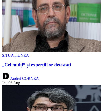
SITUAȚIUNEA
„Cei mulți” și experții lor detestați
Andrei CORNEA
Joi, 06 Aug