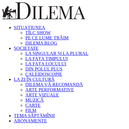
SITUAȚIUNEA
TÎLC SHOW
PE CE LUME TRĂIM
DILEMA BLOG
SOCIETATE
LA SINGULAR ȘI LA PLURAL
LA FAȚA TIMPULUI
LA FAȚA LOCULUI
DIN POLUL PLUS
CALEIDOSCOPIE
LA ZI ÎN CULTURĂ
DILEMA VĂ RECOMANDĂ
ARTE PERFORMATIVE
ARTE VIZUALE
MUZICĂ
CARTE
FILM
TEMA SĂPTĂMÎNII
ABONAMENTE