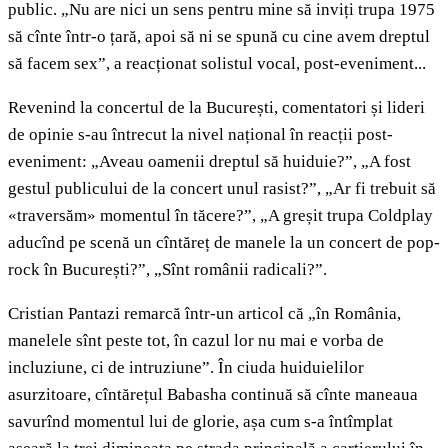
public. „Nu are nici un sens pentru mine să inviți trupa 1975
să cînte într-o țară, apoi să ni se spună cu cine avem dreptul
să facem sex”, a reacționat solistul vocal, post-eveniment...
Revenind la concertul de la București, comentatori și lideri
de opinie s-au întrecut la nivel național în reacții post-
eveniment: „Aveau oamenii dreptul să huiduie?”, „A fost
gestul publicului de la concert unul rasist?”, „Ar fi trebuit să
«traversăm» momentul în tăcere?”, „A greșit trupa Coldplay
aducînd pe scenă un cîntăreț de manele la un concert de pop-
rock în București?”, „Sînt românii radicali?”.
Cristian Pantazi remarcă într-un articol că „în România,
manelele sînt peste tot, în cazul lor nu mai e vorba de
incluziune, ci de intruziune”. În ciuda huiduielilor
asurzitoare, cîntărețul Babasha continuă să cînte maneaua
savurînd momentul lui de glorie, așa cum s-a întîmplat