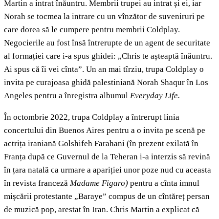
Martin a intrat înăuntru. Membrii trupei au intrat și ei, iar
Norah se tocmea la intrare cu un vînzător de suveniruri pe
care dorea să le cumpere pentru membrii Coldplay.
Negocierile au fost însă întrerupte de un agent de securitate
al formației care i-a spus ghidei: „Chris te așteaptă înăuntru.
Ai spus că îi vei cînta”. Un an mai tîrziu, trupa Coldplay o
invita pe curajoasa ghidă palestiniană Norah Shaqur în Los
Angeles pentru a înregistra albumul
Everyday Life.
În octombrie 2022, trupa Coldplay a întrerupt linia
concertului din Buenos Aires pentru a o invita pe scenă pe
actrița iraniană Golshifeh Farahani (în prezent exilată în
Franța după ce Guvernul de la Teheran i-a interzis să revină
în țara natală ca urmare a apariției unor poze nud cu aceasta
în revista franceză
Madame Figaro)
pentru a cînta imnul
mișcării protestante „Baraye” compus de un cîntăreț persan
de muzică pop, arestat în Iran. Chris Martin a explicat că