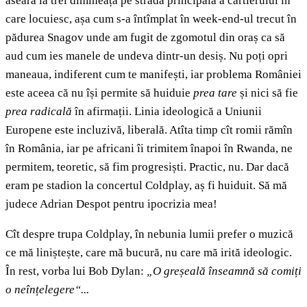
aseară la trei dimineața pe strada principală a cartierului în
care locuiesc, așa cum s-a întîmplat în week-end-ul trecut în
pădurea Snagov unde am fugit de zgomotul din oraș ca să
aud cum ies manele de undeva dintr-un desiș. Nu poți opri
maneaua, indiferent cum te manifești, iar problema României
este aceea că nu își permite să huiduie
prea
tare
și nici să fie
prea radicală
în afirmații. Linia ideologică a Uniunii
Europene este incluzivă, liberală. Atîta timp cît romii rămîn
în România, iar pe africani îi trimitem înapoi în Rwanda, ne
permitem, teoretic, să fim progresiști. Practic, nu. Dar dacă
eram pe stadion la concertul Coldplay, aș fi huiduit. Să mă
judece Adrian Despot pentru ipocrizia mea!
Cît despre trupa Coldplay, în nebunia lumii prefer o muzică
ce mă liniștește, care mă bucură, nu care mă irită ideologic.
În rest, vorba lui Bob Dylan:
„O greșeală înseamnă să comiți
o neînțelegere“...