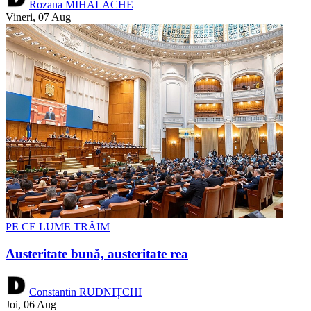
Rozana MIHALACHE
Vineri, 07 Aug
PE CE LUME TRĂIM
Austeritate bună, austeritate rea
Constantin RUDNIȚCHI
Joi, 06 Aug