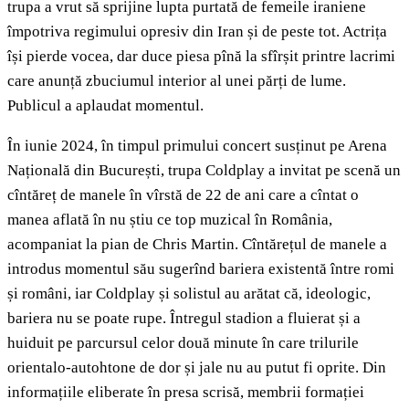
trupa a vrut să sprijine lupta purtată de femeile iraniene
împotriva regimului opresiv din Iran și de peste tot. Actrița
își pierde vocea, dar duce piesa pînă la sfîrșit printre lacrimi
care anunță zbuciumul interior al unei părți de lume.
Publicul a aplaudat momentul.
În iunie 2024, în timpul primului concert susținut pe Arena
Națională din București, trupa Coldplay a invitat pe scenă un
cîntăreț de manele în vîrstă de 22 de ani care a cîntat o
manea aflată în nu știu ce top muzical în România,
acompaniat la pian de Chris Martin. Cîntărețul de manele a
introdus momentul său sugerînd bariera existentă între romi
și români, iar Coldplay și solistul au arătat că, ideologic,
bariera nu se poate rupe. Întregul stadion a fluierat și a
huiduit pe parcursul celor două minute în care trilurile
orientalo-autohtone de dor și jale nu au putut fi oprite. Din
informațiile eliberate în presa scrisă, membrii formației