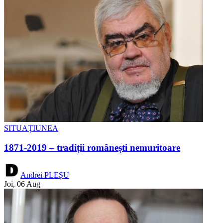
SITUAȚIUNEA
1871-2019 – tradiții românești nemuritoare
Andrei PLEȘU
Joi, 06 Aug