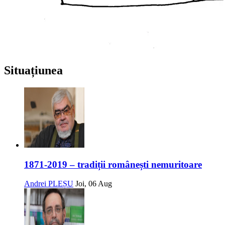
Situațiunea
1871-2019 – tradiții românești nemuritoare
Andrei PLEȘU
Joi, 06 Aug