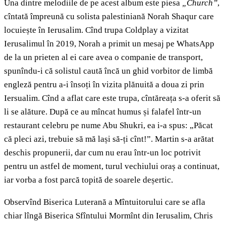
Una dintre melodiile de pe acest album este piesa
„Church”
,
cîntată împreună cu solista palestiniană Norah Shaqur care
locuiește în Ierusalim. Cînd trupa Coldplay a vizitat
Ierusalimul în 2019, Norah a primit un mesaj pe WhatsApp
de la un prieten al ei care avea o companie de transport,
spunîndu-i că solistul caută încă un ghid vorbitor de limbă
engleză pentru a-i însoți în vizita plănuită a doua zi prin
Iersualim. Cînd a aflat care este trupa, cîntăreața s-a oferit să
li se alăture. După ce au mîncat humus și falafel într-un
restaurant celebru pe nume Abu Shukri, ea i-a spus: „Păcat
că pleci azi, trebuie să mă lași să-ți cînt!”. Martin s-a arătat
deschis propunerii, dar cum nu erau într-un loc potrivit
pentru un astfel de moment, turul vechiului oraș a continuat,
iar vorba a fost parcă topită de soarele deșertic.
Observînd Biserica Luterană a Mîntuitorului care se afla
chiar lîngă Biserica Sfîntului Mormînt din Ierusalim, Chris