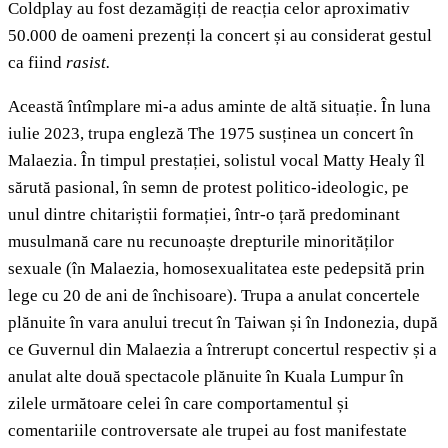
Coldplay au fost dezamăgiți de reacția celor aproximativ
50.000 de oameni prezenți la concert și au considerat gestul
ca fiind
rasist.
Această întîmplare mi-a adus aminte de altă situație. În luna
iulie 2023, trupa engleză The 1975 susținea un concert în
Malaezia. În timpul prestației, solistul vocal Matty Healy îl
sărută pasional, în semn de protest politico-ideologic, pe
unul dintre chitariștii formației, într-o țară predominant
musulmană care nu recunoaște drepturile minorităților
sexuale (în Malaezia, homosexualitatea este pedepsită prin
lege cu 20 de ani de închisoare). Trupa a anulat concertele
plănuite în vara anului trecut în Taiwan și în Indonezia, după
ce Guvernul din Malaezia a întrerupt concertul respectiv și a
anulat alte două spectacole plănuite în Kuala Lumpur în
zilele următoare celei în care comportamentul și
comentariile controversate ale trupei au fost manifestate