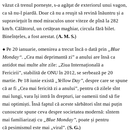
văzut că trenul pornește, s-a agăţat de exteriorul unui vagon,
ca să nu-l piardă. Doar că nu a reuşit să revină înăuntru și a
supravieţuit în mod miraculos unor viteze de pînă la 282
km/h. Călătorul, un cetățean maghiar, circula fără bilet.
Bineînțeles, a fost arestat. (
A. M. S.
)
●
Pe 20 ianuarie, omenirea a trecut încă o dată prin
„Blue
Monday“.
„Cea mai deprimantă zi” a anului are însă ca
antidot mai multe alte zile: „Ziua Internațională a
Fericirii”, stabilită de ONU în 2012, se serbează pe 20
martie. Pe 18 iunie există
„Yellow Day”
, despre care se spune
că ar fi „Cea mai fericită zi a anului”, pentru că zilele sînt
mai lungi, vara își intră în drepturi, iar oamenii tind să fie
mai optimiști. Însă faptul că aceste sărbători sînt mai puțin
cunoscute spune ceva despre societatea modernă: sîntem
mai familiarizați cu
„Blue Monday”
, poate și pentru
că pesimismul este mai „viral”. (
S. G.
)