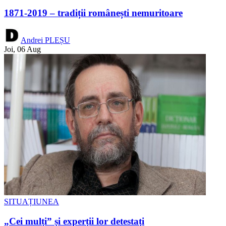
1871-2019 – tradiții românești nemuritoare
Andrei PLEȘU
Joi, 06 Aug
SITUAȚIUNEA
„Cei mulți” și experții lor detestați