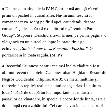
●
Un mesaj matinal de la FAN Courier mă anunță că voi
primi un pachet în cursul zilei. Nu-mi amintesc să fi
comandat ceva. Merg pe firul apei, caut detalii despre
comandă și descopăr că expeditorul e „Premium Porc
Group”. Stupoare. Deschid site-ul firmei; pe prima pagină, o
vlăjgancă cu un purcel de lapte în brațe rînjește
echivoc:
„Danish know-how. Romanian Passion”.
O
porcărioară în toată regula.
(
M. P.
)
●
Recordul Guinness pentru cea mai înaltă clădire a fost
obținut recent de hotelul Campuestohan Highland Resort din
Negros Occidental, Filipine. Are 35 de metri înălțime și
reprezintă o replică realistă a unui cocoș uriaș. În cultura
locală, păsările ocupă un loc important, iar industria
păsărilor de vînătoare, în special a cocoșilor de luptă, este a
doua după cea a zahărului. Cel care a avut ideea construirii