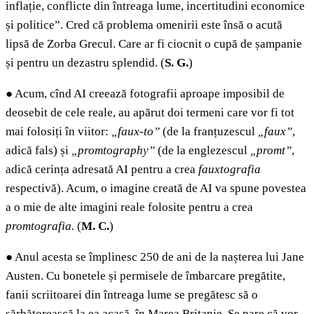
inflație, conflicte din întreaga lume, incertitudini economice
și politice”. Cred că problema omenirii este însă o acută
lipsă de Zorba Grecul. Care ar fi ciocnit o cupă de șampanie
și pentru un dezastru splendid. (
S. G.
)
●
Acum, cînd AI creează fotografii aproape imposibil de
deosebit de cele reale, au apărut doi termeni care vor fi tot
mai folosiți în viitor:
„faux-to”
(de la franțuzescul
„faux”
,
adică fals) și
„promtography”
(de la englezescul
„promt”
,
adică cerința adresată AI pentru a crea
fauxtografia
respectivă). Acum, o imagine creată de AI va spune povestea
a o mie de alte imagini reale folosite pentru a crea
promtografia.
(
M. C.
)
●
Anul acesta se împlinesc 250 de ani de la nașterea lui Jane
Austen. Cu bonetele și permisele de îmbarcare pregătite,
fanii scriitoarei din întreaga lume se pregătesc să o
sărbătorească la ea acasă, în Marea Britanie. Se pare că vor