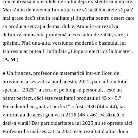
concentrează moleculele de sodiu deja existente în mîncare.
Mai rămîn de inventat furculița care să facă bucatele să pară
mai grase decît sînt în realitate și lingurița pentru desert care
să producă senzația de mai dulce. Atunci s-ar rezolva
definitiv cunoscuta problemă a excesului de zahăr, sare și
grăsimi. Pînă una-alta, versiunea modernă a basmului lui
Ispirescu ar putea fi intitulată „Lingura electrică în bucate”.
(
A. M.
)
●
Un francez, profesor de matematică într-un liceu de
provincie, a sesizat că anul acesta, 2025, pare a fi cu totul
special. „2025“, a scris el pe blog-ul personal, „este un
pătrat perfect, căci este rezultatul produsului 45 x 45.”
Precedentul an „pătrat perfect” a fost 1936 (44 x 44), iar
viitorul an de acest gen va fi 2116 (46 x 46). Vasăzică, o
dată-n viață! Dar particularitatea lui 2025 nu se oprește aici.
Profesorul a mai sesizat că 2025 este rezultatul altor două