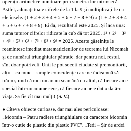
operații aritmetice uimitoare prin simetria lor intrinsecă.
Astfel, adunați toate cifrele de la 1 la 9 și multiplicați-le cu
ele însele: (1 + 2 + 3 + 4 + 5 + 6 + 7 + 8 + 9) x (1 + 2 + 3 + 4
+ 5 + 6 + 7 + 8 + 9). Ei da, rezultatul este 2025. Și încă una:
suma tuturor cifrelor ridicate la cub dă tot 2025. 1³ + 2³ + 3³
+ 4³ + 5³ + 6³ + 7³ + 8³ + 9³ = 2025. Aceste găselnițe le
reamintesc imediat matematicienilor de teorema lui Nicomah
și de numărul triunghiular pătratic, dar pentru noi, restul,
sînt doar potriveli. Unii le pot socoti ciudate și premonitorii,
alții – ca mine – simple coincidențe care ne îndeamnă să
trăim știind că nici un an nu seamănă cu altul, că fiecare an e
special într-un anume sens, că fiecare an ne e dat o dată-n
viață. Să fie cît mai mulți! (
S. V.
)
●
Cîteva obiecte curioase, dar mai ales periculoase:
„Moomin – Patru radiere triunghiulare cu caractere Moomin
într-o cutie de plastic din plastic PVC”, „Tedi – Șir de ardei