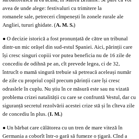
avea de unde alege: festivaluri cu trimitere la
romanele sale, petreceri cîmpenești în zonele rurale ale
Angliei, tururi ghidate. (
A. M. S.
)
●
O decizie istorică a fost pronunțată de către un tribunal
dintr-un mic orășel din sud-estul Spaniei. Aici, părinții care
își cresc singuri copiii vor putea beneficia nu de 16 zile de
concediu de odihnă pe an, cît prevede legea, ci de 32,
întrucît o mamă singură trebuie să petreacă aceleași număr
de zile cu propriul copil precum părinții care își cresc
odraslele în cuplu. Nu știu în ce măsură este sau nu vizată
problema crizei natalității cu care se confruntă Vestul, dar cu
siguranță secretul rezolvării acestei crize stă și în cîteva zile
de concediu în plus. (
I. M.
)
●
Un bărbat care călătorea cu un tren de mare viteză în
Germania a coborît într-o gară să fumeze o țigară. Cînd a