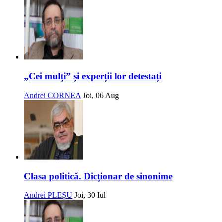
„Cei mulți” și experții lor detestați
Andrei CORNEA
Joi, 06 Aug
Clasa politică. Dicționar de sinonime
Andrei PLEȘU
Joi, 30 Iul