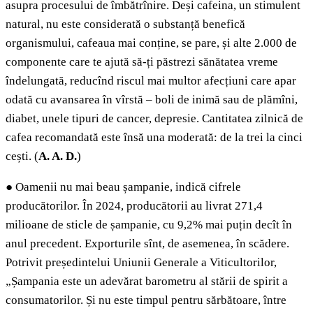
asupra procesului de îmbătrînire. Deși cafeina, un stimulent
natural, nu este considerată o substanță benefică
organismului, cafeaua mai conține, se pare, și alte 2.000 de
componente care te ajută să-ți păstrezi sănătatea vreme
îndelungată, reducînd riscul mai multor afecțiuni care apar
odată cu avansarea în vîrstă – boli de inimă sau de plămîni,
diabet, unele tipuri de cancer, depresie. Cantitatea zilnică de
cafea recomandată este însă una moderată: de la trei la cinci
cești. (
A.
A. D.
)
●
Oamenii nu mai beau șampanie, indică cifrele
producătorilor. În 2024, producătorii au livrat 271,4
milioane de sticle de șampanie, cu 9,2% mai puțin decît în
anul precedent. Exporturile sînt, de asemenea, în scădere.
Potrivit președintelui Uniunii Generale a Viticultorilor,
„Șampania este un adevărat barometru al stării de spirit a
consumatorilor. Și nu este timpul pentru sărbătoare, între