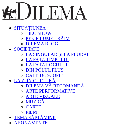
SITUAȚIUNEA
TÎLC SHOW
PE CE LUME TRĂIM
DILEMA BLOG
SOCIETATE
LA SINGULAR ȘI LA PLURAL
LA FAȚA TIMPULUI
LA FAȚA LOCULUI
DIN POLUL PLUS
CALEIDOSCOPIE
LA ZI ÎN CULTURĂ
DILEMA VĂ RECOMANDĂ
ARTE PERFORMATIVE
ARTE VIZUALE
MUZICĂ
CARTE
FILM
TEMA SĂPTĂMÎNII
ABONAMENTE