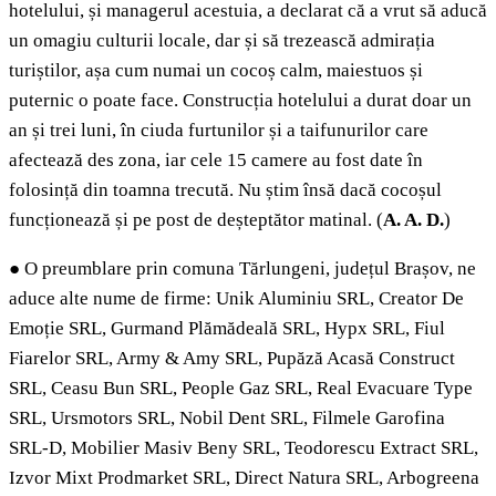
hotelului, și managerul acestuia, a declarat că a vrut să aducă
un omagiu culturii locale, dar și să trezească admirația
turiștilor, așa cum numai un cocoș calm, maiestuos și
puternic o poate face. Construcția hotelului a durat doar un
an și trei luni, în ciuda furtunilor și a taifunurilor care
afectează des zona, iar cele 15 camere au fost date în
folosință din toamna trecută. Nu știm însă dacă cocoșul
funcționează și pe post de deșteptător matinal. (
A.
A. D.
)
●
O preumblare prin comuna Tărlungeni, județul Brașov, ne
aduce alte nume de firme: Unik Aluminiu SRL, Creator De
Emoție SRL, Gurmand Plămădeală SRL, Hypx SRL, Fiul
Fiarelor SRL, Army & Amy SRL, Pupăză Acasă Construct
SRL, Ceasu Bun SRL, People Gaz SRL, Real Evacuare Type
SRL, Ursmotors SRL, Nobil Dent SRL, Filmele Garofina
SRL-D, Mobilier Masiv Beny SRL, Teodorescu Extract SRL,
Izvor Mixt Prodmarket SRL, Direct Natura SRL, Arbogreena