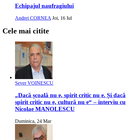
Echipajul naufragiului
Andrei CORNEA
Joi, 16 Iul
Cele mai citite
Sever VOINESCU
„Dacă școală nu e, spirit critic nu e. Și dacă
spirit critic nu e, cultură nu e“ – interviu cu
Nicolae MANOLESCU
Duminica, 24 Mar