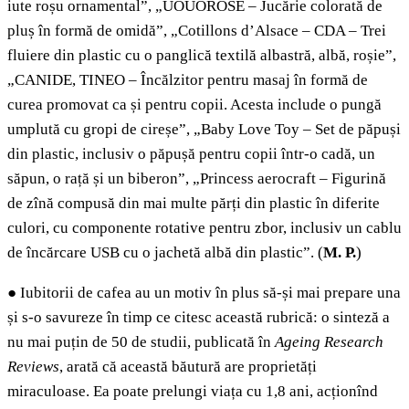
iute roșu ornamental”, „UOUOROSE – Jucărie colorată de
pluș în formă de omidă”, „Cotillons d’Alsace – CDA – Trei
fluiere din plastic cu o panglică textilă albastră, albă, roșie”,
„CANIDE, TINEO – Încălzitor pentru masaj în formă de
curea promovat ca și pentru copii. Acesta include o pungă
umplută cu gropi de cireșe”, „Baby Love Toy – Set de păpuși
din plastic, inclusiv o păpușă pentru copii într-o cadă, un
săpun, o rață și un biberon”, „Princess aerocraft – Figurină
de zînă compusă din mai multe părți din plastic în diferite
culori, cu componente rotative pentru zbor, inclusiv un cablu
de încărcare USB cu o jachetă albă din plastic”.
(
M. P.
)
●
Iubitorii de cafea au un motiv în plus să-și mai prepare una
și s-o savureze în timp ce citesc această rubrică: o sinteză a
nu mai puțin de 50 de studii, publicată în
Ageing Research
Reviews
, arată că această băutură are proprietăți
miraculoase. Ea poate prelungi viața cu 1,8 ani, acționînd