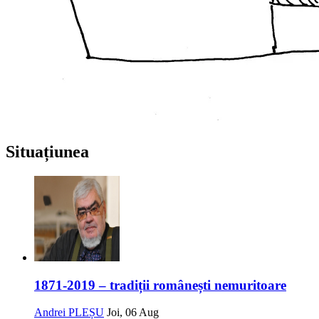
Situațiunea
1871-2019 – tradiții românești nemuritoare
Andrei PLEȘU
Joi, 06 Aug