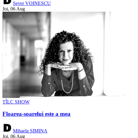
Sever VOINESCU
Joi, 06 Aug
TÎLC SHOW
Floarea-soarelui este a mea
Mihaela SIMINA
Joi, 06 Aug