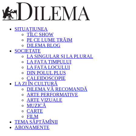
SITUAȚIUNEA
TÎLC SHOW
PE CE LUME TRĂIM
DILEMA BLOG
SOCIETATE
LA SINGULAR ȘI LA PLURAL
LA FAȚA TIMPULUI
LA FAȚA LOCULUI
DIN POLUL PLUS
CALEIDOSCOPIE
LA ZI ÎN CULTURĂ
DILEMA VĂ RECOMANDĂ
ARTE PERFORMATIVE
ARTE VIZUALE
MUZICĂ
CARTE
FILM
TEMA SĂPTĂMÎNII
ABONAMENTE