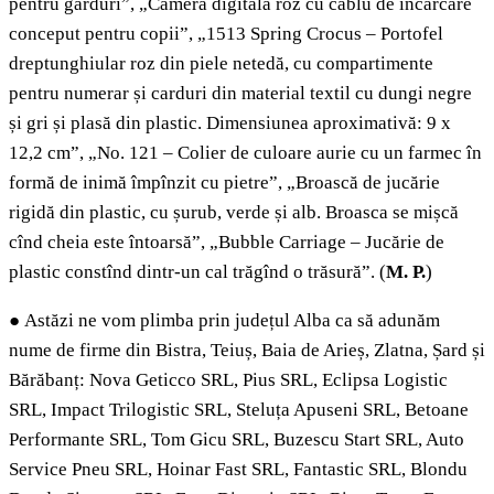
pentru garduri”, „Cameră digitală roz cu cablu de încărcare
conceput pentru copii”, „1513 Spring Crocus – Portofel
dreptunghiular roz din piele netedă, cu compartimente
pentru numerar și carduri din material textil cu dungi negre
și gri și plasă din plastic. Dimensiunea aproximativă: 9 x
12,2 cm”, „No. 121 – Colier de culoare aurie cu un farmec în
formă de inimă împînzit cu pietre”, „Broască de jucărie
rigidă din plastic, cu șurub, verde și alb. Broasca se mișcă
cînd cheia este întoarsă”, „Bubble Carriage – Jucărie de
plastic constînd dintr-un cal trăgînd o trăsură”. (
M. P.
)
●
Astăzi ne vom plimba prin județul Alba ca să adunăm
nume de firme din Bistra, Teiuș, Baia de Arieș, Zlatna, Șard și
Bărăbanț: Nova Geticco
SRL, Pius SRL,
Eclipsa Logistic
SRL, Impact Trilogistic SRL, Steluța Apuseni SRL, Betoane
Performante SRL, Tom Gicu SRL, Buzescu Start SRL, Auto
Service Pneu SRL, Hoinar Fast SRL, Fantastic SRL, Blondu