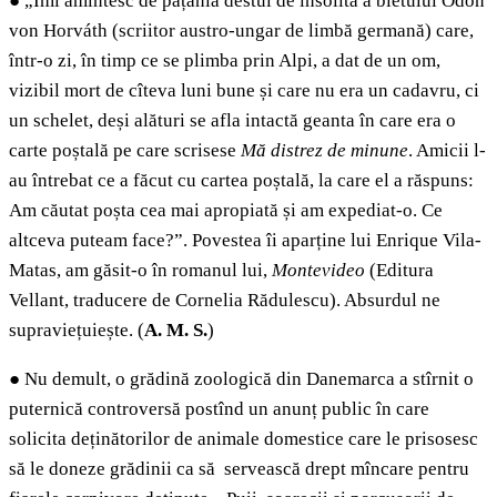
●
„Îmi amintesc de pățania destul de insolită a bietului Ödön
von Horváth (scriitor austro-ungar de limbă germană) care,
într-o zi, în timp ce se plimba prin Alpi, a dat de un om,
vizibil mort de cîteva luni bune și care nu era un cadavru, ci
un schelet, deși alături se afla intactă geanta în care era o
carte poștală pe care scrisese
Mă distrez de minune
. Amicii l-
au întrebat ce a făcut cu cartea poștală, la care el a răspuns:
Am căutat poșta cea mai apropiată și am expediat-o. Ce
altceva puteam face?”. Povestea îi aparține lui Enrique Vila-
Matas, am găsit-o în romanul lui,
Montevideo
(Editura
Vellant, traducere de Cornelia Rădulescu). Absurdul ne
supraviețuiește. (
A. M. S.
)
●
Nu demult, o grădină zoologică din Danemarca a stîrnit o
puternică controversă postînd un anunț public în care
solicita deținătorilor de animale domestice care le prisosesc
să le doneze grădinii ca să servească drept mîncare pentru