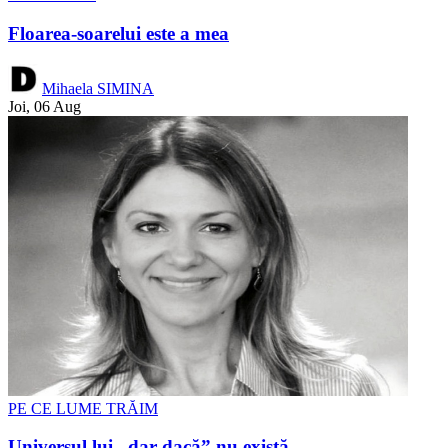
Floarea-soarelui este a mea
Mihaela SIMINA
Joi, 06 Aug
PE CE LUME TRĂIM
Universul lui „dar dacă” nu există