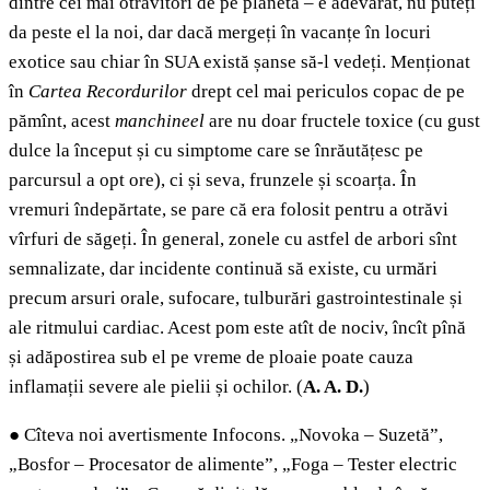
dintre cei mai otrăvitori de pe planetă – e adevărat, nu puteți
da peste el la noi, dar dacă mergeți în vacanțe în locuri
exotice sau chiar în SUA există șanse să-l vedeți. Menționat
în
Cartea Recordurilor
drept cel mai periculos copac de pe
pămînt, acest
manchineel
are nu doar fructele toxice (cu gust
dulce la început și cu simptome care se înrăutățesc pe
parcursul a opt ore), ci și seva, frunzele și scoarța. În
vremuri îndepărtate, se pare că era folosit pentru a otrăvi
vîrfuri de săgeți. În general, zonele cu astfel de arbori sînt
semnalizate, dar incidente continuă să existe, cu urmări
precum arsuri orale, sufocare, tulburări gastrointestinale și
ale ritmului cardiac. Acest pom este atît de nociv, încît pînă
și adăpostirea sub el pe vreme de ploaie poate cauza
inflamații severe ale pielii și ochilor. (
A.
A. D.
)
●
Cîteva noi avertismente Infocons. „Novoka – Suzetă”,
„Bosfor – Procesator de alimente”, „Foga – Tester electric