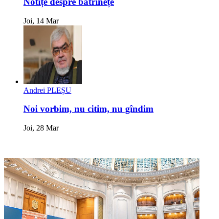
Notițe despre bătrînețe
Joi, 14 Mar
Andrei PLEȘU
Noi vorbim, nu citim, nu gîndim
Joi, 28 Mar