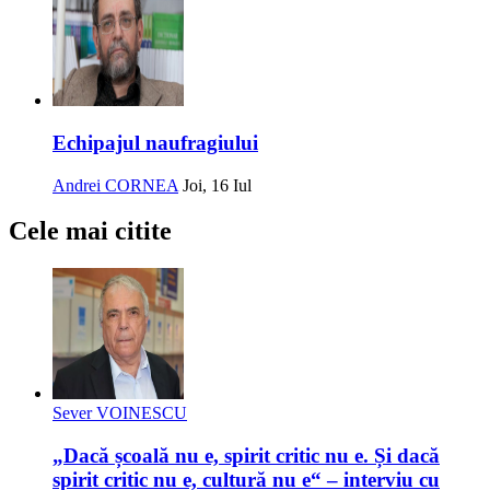
Echipajul naufragiului
Andrei CORNEA
Joi, 16 Iul
Cele mai citite
Sever VOINESCU
„Dacă școală nu e, spirit critic nu e. Și dacă
spirit critic nu e, cultură nu e“ – interviu cu