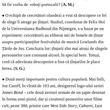
Să fie vorba de roboți portocalii? (
A. M.
)
●
O echipă de cercetători olandezi a vrut să descopere ce fel
de sînge îi atrage pe țînțari. Studiul, coordonat de Felix Hol
de la Universitatea Radboud din Nijmegen, s-a bazat pe un
experiment: cercetătorii au eliberat mii de femele de țînțar
asupra participanților festivalului de muzică Lowlands din
Țările de Jos. Concluzia lor: țînțarii sînt mai atrași de sîngele
persoanelor care consumă alcool, în special bere. Totuși,
cred că adevărata descoperire a fost că țînțarilor le place
berea. (
S. G.
)
●
Două morți importante pentru cultura populară. Mai întîi,
Joe Caroff, în vîrstă de 103 ani, designerul logo-ului seriei
James Bond
– cele două zerouri urmate de un șapte desenat
în forma unui pistol, dar și creatorul posterelor unor filme
cult, peste 300, printre care
West Side Story, Cabaret, Last