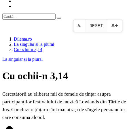
A+
A-
RESET
Dilema.ro
La singular si la plural
Cu ochii-n 3,14
La singular și la plural
Cu ochii-n 3,14
Cercetătorii au eliberat mii de femele de țînțar asupra
participanților festivalului de muzică Lowlands din Țările de
Jos. Concluzia: țînțarii sînt mai atrași de sîngele persoanelor
care consumă alcool.