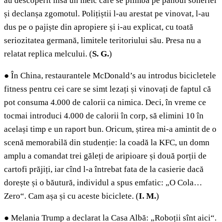
au descoperit însă un melc care se plimba pe panoul soneriei
și declanșa zgomotul. Polițiștii l-au arestat pe vinovat, l-au
dus pe o pajiște din apropiere și i-au explicat, cu toată
seriozitatea germană, limitele teritoriului său. Presa nu a
relatat replica melcului. (
S. G.
)
●
În China, restaurantele McDonald’s au introdus bicicletele
fitness pentru cei care se simt lezați și vinovați de faptul că
pot consuma 4.000 de calorii ca nimica. Deci, în vreme ce
tocmai introduci 4.000 de calorii în corp, să elimini 10 în
același timp e un raport bun. Oricum, știrea mi-a amintit de o
scenă memorabilă din studenție: la coadă la KFC, un domn
amplu a comandat trei găleți de aripioare și două porții de
cartofi prăjiți, iar cînd l-a întrebat fata de la casierie dacă
dorește și o băutură, individul a spus emfatic: „O Cola…
Zero“. Cam așa și cu aceste biciclete. (
I. M.
)
●
Melania Trump a declarat la Casa Albă: „Roboții sînt aici“.