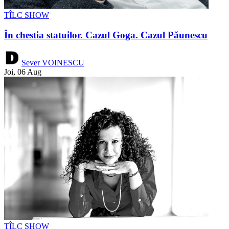
TÎLC SHOW
În chestia statuilor. Cazul Goga. Cazul Păunescu
Sever VOINESCU
Joi, 06 Aug
TÎLC SHOW