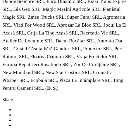
Donde Siempre SRL, Euro Dinamic SRL, Bizar Trans Expres
SRL, Gia Geo SRL, Magic Mașini Agricole SRL, Pianistul
Magic SRL, Zmeu Trucks SRL, Super Furaj SRL, Agromaria
SRL, Vlad For Wood SRL, Aprozar La Bloc SRL, Jocul La El
Acasă SRL, Grija La Tine Acasă SRL, Recreația Vie SRL,
Atelier De Locuințe SRL, Dacul Bucătar SRL, Antonio Dac
SRL, Cristel Căsuța Fără Gânduri SRL, Protector SRL, Poc
Rototol SRL, Floarea Crinului SRL, Vraja Fructelor SRL,
Europa Repatrieri Rosalinda SRL, Zor De Curățenie SRL,
New Mimiland SRL, New Star Costică SRL, Cromatic
Prosper SRL, Ecobaia SRL, Pizza La Întâmplare SRL, Timp
Pentru Oameni SRL. (
D. S.
)
Share