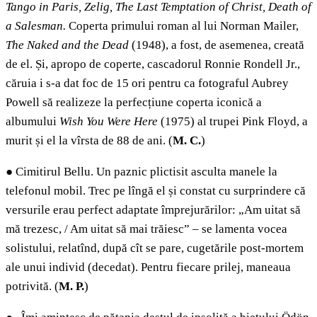
Tango in Paris, Zelig, The Last Temptation of Christ, Death of
a Salesman.
Coperta primului roman al lui Norman Mailer,
The Naked and the Dead
(1948),
a fost, de asemenea, creată
de el. Și, apropo de coperte, cascadorul Ronnie Rondell Jr.,
căruia i s-a dat foc de 15 ori pentru ca fotograful Aubrey
Powell să realizeze la perfecțiune coperta iconică a
albumului
Wish You Were Here
(1975) al trupei Pink Floyd, a
murit și el la vîrsta de 88 de ani. (
M. C.
)
●
Cimitirul Bellu. Un paznic plictisit asculta manele la
telefonul mobil. Trec pe lîngă el și constat cu surprindere că
versurile erau perfect adaptate împrejurărilor: „Am uitat să
mă trezesc, / Am uitat să mai trăiesc” – se lamenta vocea
solistului, relatînd, după cît se pare, cugetările post-mortem
ale unui individ (decedat). Pentru fiecare prilej, maneaua
potrivită.
(
M. P.
)