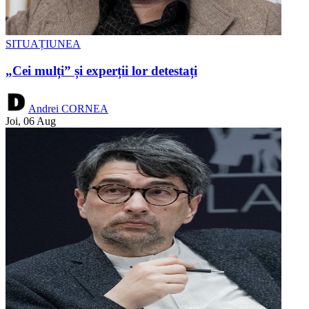
SITUAȚIUNEA
„Cei mulți” și experții lor detestați
Andrei CORNEA
Joi, 06 Aug