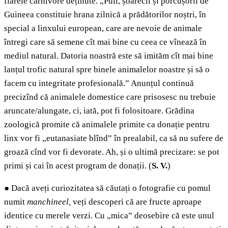
fiarele carnivore deținute. „Puii, șoarecii și porcușorii de
Guineea constituie hrana zilnică a prădătorilor noștri, în
special a linxului european, care are nevoie de animale
întregi care să semene cît mai bine cu ceea ce vînează în
mediul natural. Datoria noastră este să imităm cît mai bine
lanțul trofic natural spre binele animalelor noastre și să o
facem cu integritate profesională.” Anunțul continuă
precizînd că animalele domestice care prisosesc nu trebuie
aruncate/alungate, ci, iată, pot fi folositoare. Grădina
zoologică promite că animalele primite ca donație pentru
linx vor fi „eutanasiate blînd” în prealabil, ca să nu sufere de
groază cînd vor fi devorate. Ah, și o ultimă precizare: se pot
primi și cai în acest program de donații. (
S. V.
)
●
Dacă aveți curiozitatea să căutați o fotografie cu pomul
numit
manchineel,
veți descoperi că are fructe aproape
identice cu merele verzi. Cu „mica” deosebire că este unul