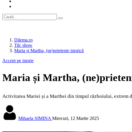
Dilema.ro
Tilc show
Maria și Martha, (ne)prietenie istorică
Accent pe istorie
Maria și Martha, (ne)prieteni
Activitatea Mariei și a Marthei din timpul războiului, extrem d
Mihaela SIMINA
Miercuri, 12 Martie 2025