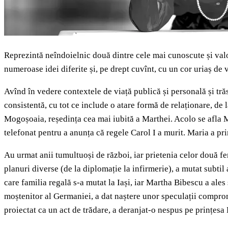
Reprezintă neîndoielnic două dintre cele mai cunoscute și valo
numeroase idei diferite și, pe drept cuvînt, cu un cor uriaș d
Avînd în vedere contextele de viață publică și personală și tră
consistentă, cu tot ce include o atare formă de relaționare, de 
Mogoșoaia, reședința cea mai iubită a Marthei. Acolo se afla 
telefonat pentru a anunța că regele Carol I a murit. Maria a pri
Au urmat anii tumultuoși de război, iar prietenia celor două fe
planuri diverse (de la diplomație la infirmerie), a mutat subt
care familia regală s-a mutat la Iași, iar Martha Bibescu a ale
moștenitor al Germaniei, a dat naștere unor speculații compromi
proiectat ca un act de trădare, a deranjat-o nespus pe prințesa