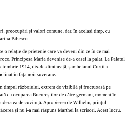
i, preocupări și valori comune, dar, în același timp, cu
Martha Bibescu.
e o relație de prietenie care va deveni din ce în ce mai
iproce. Principesa Maria devenise de-a casei la palat. La Palatul
 octombrie 1914, dis-de-dimineață, șambelanul Curții a
clinat în fața noii suverane.
in timpul războiului, extrem de vizibilă și fructuoasă pe
odată cu ocuparea Bucureștilor de către germani, moment în
onsidera ea de cuviință. Apropierea de Wilhelm, prințul
ăcerea și nu i-a mai răspuns Marthei la scrisori. Acest lucru,