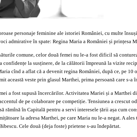
roase personaje feminine ale istoriei României, cu multe însușir
e voci admirative în spate: Regina Maria a României și prințesa 
săturile comune, celor două femei nu le-a fost dificil să conturez
la confidențe la susținere, de la călătorii împreună la vizite rec
Maria cînd a aflat că a devenit regina României, după ce, pe 10
mit această veste prin glasul Marthei, prima persoană care s-a în
mei a fost supusă încercărilor. Activitatea Mariei și a Marthei d
il accentul de pe colaborare pe competiție. Tensiunea a crescut 
s să rămînă în Capitală pentru a servi interesele țării așa cum c
țătoare la adresa Marthei, pe care Maria nu le-a negat. A ales t
 Bibescu. Cele două (deja foste) prietene s-au îndepărtat.