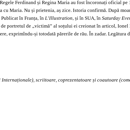
r Regele Ferdinand și Regina Maria au fost încoronați oficial pe 
tura cu Maria. Nu și prietenia, aș zice. Istoria confirmă. După m
. Publicat în Franța, în
L
’Illustration
, și în SUA, în
Saturday Eve
de portretul de „victimă” al soțului ei creionat în articol, Ione
apere, exprimîndu-și totodată părerile de rău. În zadar. Legătura d
ții Internaționale), scriitoare, coprezentatoare și coautoare (co