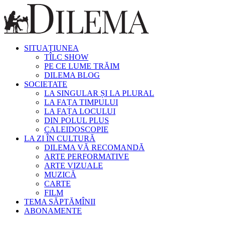
SITUAȚIUNEA
TÎLC SHOW
PE CE LUME TRĂIM
DILEMA BLOG
SOCIETATE
LA SINGULAR ȘI LA PLURAL
LA FAȚA TIMPULUI
LA FAȚA LOCULUI
DIN POLUL PLUS
CALEIDOSCOPIE
LA ZI ÎN CULTURĂ
DILEMA VĂ RECOMANDĂ
ARTE PERFORMATIVE
ARTE VIZUALE
MUZICĂ
CARTE
FILM
TEMA SĂPTĂMÎNII
ABONAMENTE