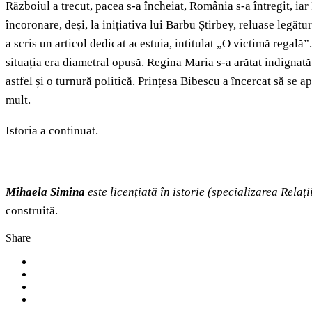
Războiul a trecut, pacea s-a încheiat, România s-a întregit, ia
încoronare, deși, la inițiativa lui Barbu Știrbey, reluase legă
a scris un articol dedicat acestuia, intitulat „O victimă regală”
situația era diametral opusă. Regina Maria s-a arătat indignată 
astfel și o turnură politică. Prințesa Bibescu a încercat să se 
mult.
Istoria a continuat.
Mihaela Simina
este licențiată în istorie (specializarea Rela
construită.
Share