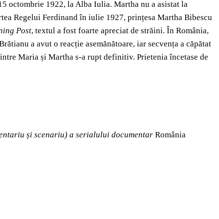
15 octombrie 1922, la Alba Iulia. Martha nu a asistat la
oartea Regelui Ferdinand în iulie 1927, prințesa Martha Bibescu
ning Post
, textul a fost foarte apreciat de străini. În România,
l Brătianu a avut o reacție asemănătoare, iar secvența a căpătat
intre Maria și Martha s-a rupt definitiv. Prietenia încetase de
mentariu și scenariu) a serialului documentar
România