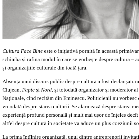
Cultura Face Bine
este o inițiativă pornită în această primăvar
schimba și rafina modul în care se vorbește despre cultură – ad
și organizațiile culturale din toată țara.
Absența unui discurs public despre cultură a fost declanșatorul
Clujean,
Fapte
și
Nord
,
și totodată organizator și moderator al
Naționale, cînd recităm din Eminescu. Politicienii nu vorbesc d
vreodată despre starea culturii. Se alarmează despre starea me
experiență profund personală și mult mai ușor de înțeles decît 
altfel despre cultură în societate va aduce un plus coeziunii so
La prima întîlnire organizată, unul dintre antreprenorii invitaț