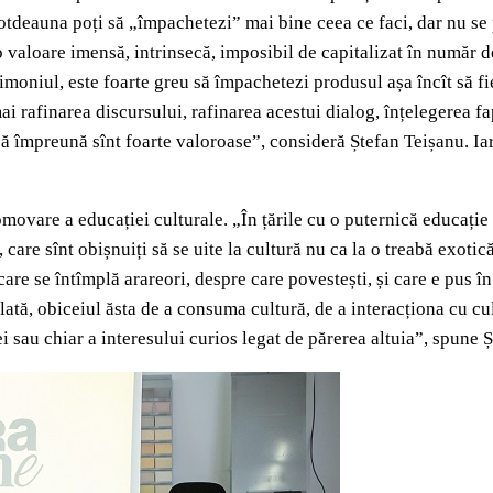
otdeauna poți să „împachetezi” mai bine ceea ce faci, dar nu se p
 valoare imensă, intrinsecă, imposibil de capitalizat în număr d
trimoniul, este foarte greu să împachetezi produsul așa încît să fi
ai rafinarea discursului, rafinarea acestui dialog, înțelegerea f
e însă împreună sînt foarte valoroase”, consideră Ștefan Teișanu. 
movare a educației culturale. „În țările cu o puternică educație 
care sînt obișnuiți să se uite la cultură nu ca la o treabă exotică
care se întîmplă arareori, despre care povestești, și care e pus î
ulată, obiceiul ăsta de a consuma cultură, de a interacționa cu cu
nței sau chiar a interesului curios legat de părerea altuia”, spune 