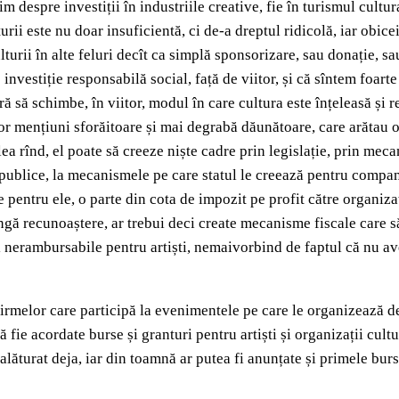
m despre investiții în industriile creative, fie în turismul cultu
i este nu doar insuficientă, ci de-a dreptul ridicolă, iar obiceiul
rii în alte feluri decît ca simplă sponsorizare, sau donație, sau
 investiție responsabilă social, față de viitor, și că sîntem foart
ă să schimbe, în viitor, modul în care cultura este înțeleasă și 
or mențiuni sforăitoare și mai degrabă dăunătoare, care arătau o 
ilea rînd, el poate să creeze niște cadre prin legislație, prin mec
 publice, la mecanismele pe care statul le creează pentru compani
 pentru ele, o parte din cota de impozit pe profit către organizaț
îngă recunoaștere, ar trebui deci create mecanisme fiscale care 
ri nerambursabile pentru artiști, nemaivorbind de faptul că nu avem
irmelor care participă la evenimentele pe care le organizează de 
fie acordate burse și granturi pentru artiști și organizații cultur
lăturat deja, iar din toamnă ar putea fi anunțate și primele burs