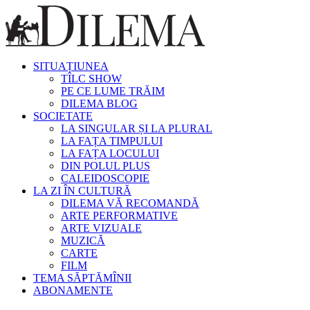
SITUAȚIUNEA
TÎLC SHOW
PE CE LUME TRĂIM
DILEMA BLOG
SOCIETATE
LA SINGULAR ȘI LA PLURAL
LA FAȚA TIMPULUI
LA FAȚA LOCULUI
DIN POLUL PLUS
CALEIDOSCOPIE
LA ZI ÎN CULTURĂ
DILEMA VĂ RECOMANDĂ
ARTE PERFORMATIVE
ARTE VIZUALE
MUZICĂ
CARTE
FILM
TEMA SĂPTĂMÎNII
ABONAMENTE