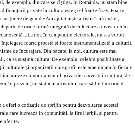
ral, de exemplu, din care se cîștigă. În România, nu stăm bine
 finanțării private în cultură este și el foarte firav. Foarte
 susținere de genul «Am ajutat niște artiști»”, afirmă el,
e departe de orice formă integrată de colectare a investiției în
recunoscută. „La noi, în campaniile electorale, nu s-a vorbit
înțelegere foarte proastă și foarte instrumentalizată a culturii.
anisme de încurajare. Din păcate, la noi, cultura este mai
i, ca să susțină cultura. De exemplu, celebra posibilitate a
ii culturale și organizații non-profit este amenințată în fiecare
să încurajeze comportamentul privat de a investi în cultură, de
, în prezent, un statut al artistului, care să fie funcțional
a oferi o cotizație de sprijin pentru dezvoltarea acestei
ale care lucrează în comunități, la firul ierbii, și pentru
e oferite.