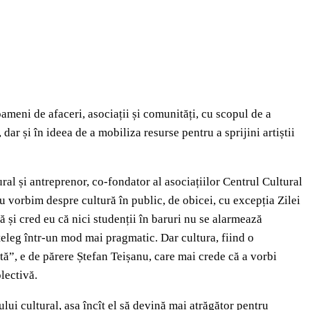
ameni de afaceri, asociații și comunități, cu scopul de a
r și în ideea de a mobiliza resurse pentru a sprijini artiștii
al și antreprenor, co-fondator al asociațiilor Centrul Cultural
 vorbim despre cultură în public, de obicei, cu excepția Zilei
 și cred eu că nici studenții în baruri nu se alarmează
țeleg într-un mod mai pragmatic. Dar cultura, fiind o
tă”, e de părere Ștefan Teișanu, care mai crede că a vorbi
lectivă.
lui cultural, așa încît el să devină mai atrăgător pentru