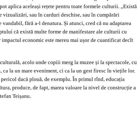
ot aplica aceleași rețete pentru toate formele culturii. „Există
e vizualizări, sau în carduri deschise, sau în cumpărări
e vandabil, fără a-l denatura. Și atunci, cred că nu adaptarea
aptului că există multe forme de manifestare ale culturii cu
Iar impactul economic este mereu mai ușor de cuantificat decît
culturală, acolo unde copiii merg la muzee și la spectacole, cu
, ca la un mare eveniment, ci ca la un gest firesc în viețile lor.
n pericol dacă plouă, de exemplu. În primul rînd, educația
ltura, produce, de fapt, marea valoare la nivel de construcție a
Ștefan Teișanu.