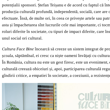
potențialii sponsori. Ștefan Teișanu e de acord cu faptul că înt
producția culturală profundă, independentă, socială, care are o
efectuate. Însă, de multe ori, în ceea ce privește artele sau pa
asta și împachetarea sînt lucrurile cele mai importante, ci tocm
roluri diferite în societate, cu tipuri de impact diferite, car
unul social ori cultural.
Cultura Face Bine
încearcă să creeze un sistem integrat de pro
școala, săptămînal, ei cresc ca niște oameni învățați cu cultura, 
În România, cultura nu este un gest firesc, este un eveniment, 
culturală creează obiceiuri și, apoi, participarea culturală reg
gîndirii critice, a empatiei în societate, a coeziunii, a reziste