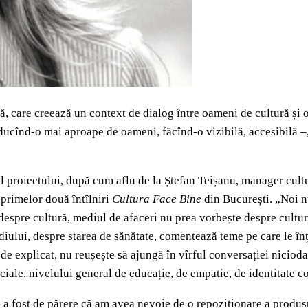
ă, care creează un context de dialog între oameni de cultură și o
ucînd-o mai aproape de oameni, făcînd-o vizibilă, accesibilă –, da
 proiectului, după cum aflu de la Ștefan Teișanu, manager cultur
 primelor două întîlniri
Cultura Face Bine
din București. „Noi nu
espre cultură, mediul de afaceri nu prea vorbește despre cultură
diului, despre starea de sănătate, comentează teme pe care le în
de explicat, nu reușește să ajungă în vîrful conversației nicioda
ciale, nivelului general de educație, de empatie, de identitate co
i a fost de părere că am avea nevoie de o repoziționare a produsu