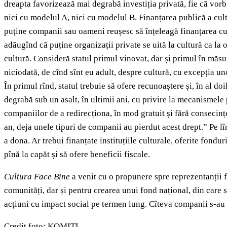
dreapta favorizează mai degrabă investiția privată, fie că vorbi
nici cu modelul A, nici cu modelul B. Finanțarea publică a culturi
puține companii sau oameni reușesc să înțeleagă finanțarea cultu
adăugînd că puține organizații private se uită la cultură ca la o
cultură. Consideră statul primul vinovat, dar și primul în măsur
niciodată, de cînd sînt eu adult, despre cultură, cu excepția un
În primul rînd, statul trebuie să ofere recunoaștere și, în al do
degrabă sub un asalt, în ultimii ani, cu privire la mecanismele
companiilor de a redirecționa, în mod gratuit și fără consecințe
an, deja unele tipuri de companii au pierdut acest drept.” Pe l
a dona. Ar trebui finanțate instituțiile culturale, oferite fondu
pînă la capăt și să ofere beneficii fiscale.
Cultura Face Bine
a venit cu o propunere spre reprezentanții f
comunități, dar și pentru crearea unui fond național, din care să 
acțiuni cu impact social pe termen lung. Cîteva companii s-au a
Credit foto: KOMITI