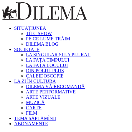
SITUAȚIUNEA
TÎLC SHOW
PE CE LUME TRĂIM
DILEMA BLOG
SOCIETATE
LA SINGULAR ȘI LA PLURAL
LA FAȚA TIMPULUI
LA FAȚA LOCULUI
DIN POLUL PLUS
CALEIDOSCOPIE
LA ZI ÎN CULTURĂ
DILEMA VĂ RECOMANDĂ
ARTE PERFORMATIVE
ARTE VIZUALE
MUZICĂ
CARTE
FILM
TEMA SĂPTĂMÎNII
ABONAMENTE