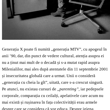
Generația X poate fi numită „generația MTV”, cu apogeul în
anii ’90, dar, din punct de vedere cultural, atenția asupra ei
nu a ținut mai mult de o decadă și s-a mutat rapid asupra
Milenialilor, mai ales după atentatele din 11 septembrie 2001
și insecuritatea globală care a urmat. Unii o consideră
„generația cu cheia la gît”, uitată, care s-a crescut singură.
Pe atunci, nu existau cursuri de
„parenting”,
iar pedepsele
corporale, comparația cu ceilalți, apelativele care acum nu
mai există și rușinarea în fața colectivității erau armele
despre care se considera că vor educa. Despre igiena