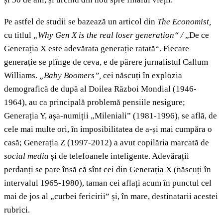
Pe astfel de studii se bazează un articol din
The Economist,
cu titlul
„Why Gen X is the real loser generation“ /
„De ce
Generația X este adevărata generație ratată“. Fiecare
generație se plînge de ceva, e de părere jurnalistul Callum
Williams.
„Baby Boomers”,
cei născuți în explozia
demografică de după al Doilea Război Mondial (1946-
1964), au ca principală problemă pensiile nesigure;
Generația Y, așa-numiții „Mileniali” (1981-1996), se află, de
cele mai multe ori, în imposibilitatea de a-și mai cumpăra o
casă; Generația Z (1997-2012) a avut copilăria marcată de
social media
și de telefoanele inteligente. Adevărații
perdanți se pare însă că sînt cei din Generația X (născuți în
intervalul 1965-1980), taman cei aflați acum în punctul cel
mai de jos al „curbei fericirii” și, în mare, destinatarii acestei
rubrici.