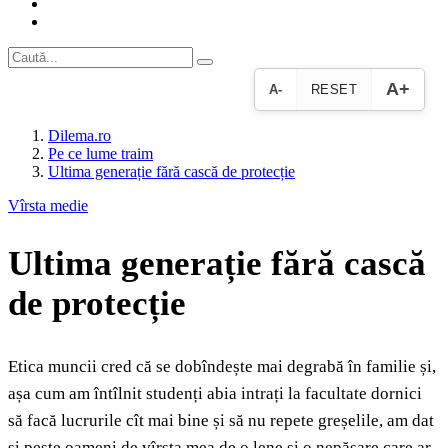
A+
A-
RESET
Dilema.ro
Pe ce lume traim
Ultima generație fără cască de protecție
Vîrsta medie
Ultima generație fără cască
de protecție
Etica muncii cred că se dobîndește mai degrabă în familie și,
așa cum am întîlnit studenți abia intrați la facultate dornici
să facă lucrurile cît mai bine și să nu repete greșelile, am dat
și peste oameni de vîrsta mea de o lene și o nepăsare care ar