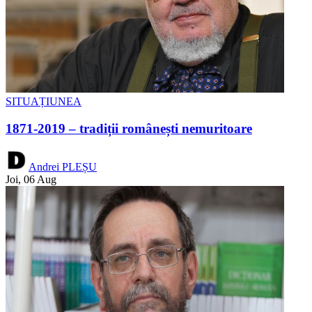
SITUAȚIUNEA
1871-2019 – tradiții românești nemuritoare
Andrei PLEȘU
Joi, 06 Aug