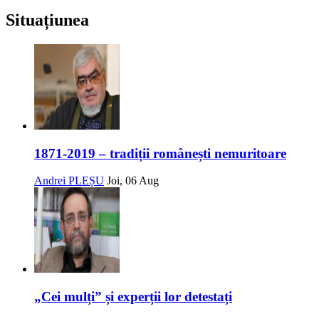
Situațiunea
1871-2019 – tradiții românești nemuritoare
Andrei PLEȘU
Joi, 06 Aug
„Cei mulți” și experții lor detestați