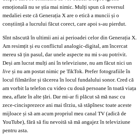
emoțională nu se știa mai nimic. Mulți spun că reversul
medaliei este că Generația X are o etică a muncii și o
conștiință a lucrului făcut corect, care apoi s-au pierdut.
Sînt născută în ultimii ani ai perioadei celor din Generația X.
Am resimțit și eu conflictul analogic-digital, am încercat
mereu să țin pasul, dar unele aspecte nu mi s-au potrivit.
Deși am lucrat mulți ani în televiziune, nu am făcut nici un
live
și nu am postat nimic pe TikTok. Prefer fotografiile în
locul filmărilor și tăcerea în locul fundalului sonor. Cred că
am vorbit la telefon cu video cu două persoane în toată viața
mea, aflate în alte țări. Dar mi-ar fi plăcut să mă nasc cu
zece-cincisprezece ani mai tîrziu, să stăpînesc toate aceste
mijloace și să am acum propriul meu canal TV (adică de
YouTube), fără să fiu nevoită să mă angajez în televiziune
pentru asta.