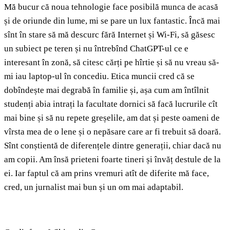
Mă bucur că noua tehnologie face posibilă munca de acasă
și de oriunde din lume, mi se pare un lux fantastic. Încă mai
sînt în stare să mă descurc fără Internet și Wi-Fi, să găsesc
un subiect pe teren și nu întrebînd ChatGPT-ul ce e
interesant în zonă, să citesc cărți pe hîrtie și să nu vreau să-
mi iau laptop-ul în concediu. Etica muncii cred că se
dobîndește mai degrabă în familie și, așa cum am întîlnit
studenți abia intrați la facultate dornici să facă lucrurile cît
mai bine și să nu repete greșelile, am dat și peste oameni de
vîrsta mea de o lene și o nepăsare care ar fi trebuit să doară.
Sînt conștientă de diferențele dintre generații, chiar dacă nu
am copii. Am însă prieteni foarte tineri și învăț destule de la
ei. Iar faptul că am prins vremuri atît de diferite mă face,
cred, un jurnalist mai bun și un om mai adaptabil.