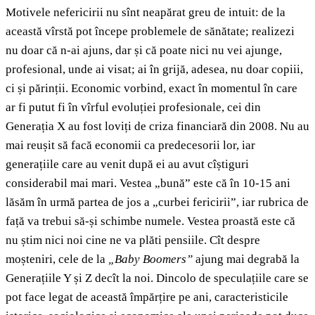
Motivele nefericirii nu sînt neapărat greu de intuit: de la
această vîrstă pot începe problemele de sănătate; realizezi
nu doar că n-ai ajuns, dar și că poate nici nu vei ajunge,
profesional, unde ai visat; ai în grijă, adesea, nu doar copiii,
ci și părinții. Economic vorbind, exact în momentul în care
ar fi putut fi în vîrful evoluției profesionale, cei din
Generația X au fost loviți de criza financiară din 2008. Nu au
mai reușit să facă economii ca predecesorii lor, iar
generațiile care au venit după ei au avut cîștiguri
considerabil mai mari. Vestea „bună” este că în 10-15 ani
lăsăm în urmă partea de jos a „curbei fericirii”, iar rubrica de
față va trebui să-și schimbe numele. Vestea proastă este că
nu știm nici noi cine ne va plăti pensiile. Cît despre
moșteniri, cele de la
„Baby Boomers”
ajung mai degrabă la
Generațiile Y și Z decît la noi. Dincolo de speculațiile care se
pot face legat de această împărțire pe ani, caracteristicile