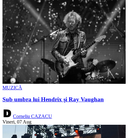
MUZICĂ
Sub umbra lui Hendrix şi Ray Vaughan
Corneliu CAZACU
Vineri, 07 Aug