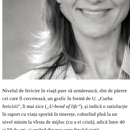
Nivelul de fericire în viață pare să urmărească, sînt de părere
cei care îl cercetează, un grafic în formă de U. „Curba
fericirii”, îi mai zice (
„U-bend of life”
), și indică o satisfacție
în raport cu viața sporită în tinerețe, coborînd pînă la un
nivel minim la vîrsta de mijloc (cu a ei criză), adică între 40
și 50 de ani, și urcînd din nou spre finalul vieții.