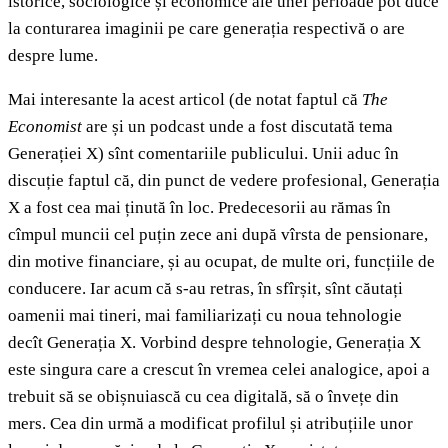
istorice, sociologice și economice ale unei perioade pot duce
la conturarea imaginii pe care generația respectivă o are
despre lume.
Mai interesante la acest articol (de notat faptul că
The
Economist
are și un podcast unde a fost discutată tema
Generației X) sînt comentariile publicului. Unii aduc în
discuție faptul că, din punct de vedere profesional, Generația
X a fost cea mai ținută în loc. Predecesorii au rămas în
cîmpul muncii cel puțin zece ani după vîrsta de pensionare,
din motive financiare, și au ocupat, de multe ori, funcțiile de
conducere. Iar acum că s-au retras, în sfîrșit, sînt căutați
oamenii mai tineri, mai familiarizați cu noua tehnologie
decît Generația X. Vorbind despre tehnologie, Generația X
este singura care a crescut în vremea celei analogice, apoi a
trebuit să se obișnuiască cu cea digitală, să o învețe din
mers. Cea din urmă a modificat profilul și atribuțiile unor