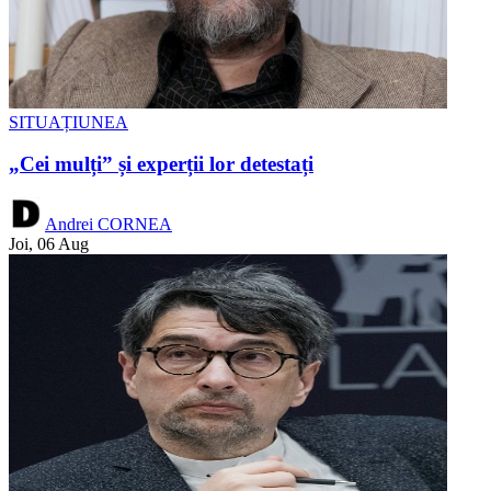
SITUAȚIUNEA
„Cei mulți” și experții lor detestați
Andrei CORNEA
Joi, 06 Aug