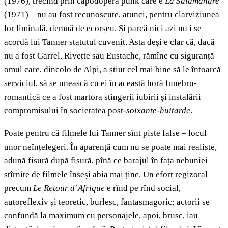
(1976), trecînd prin capodopera punk care e
La Salamandre
(1971) – nu au fost recunoscute, atunci, pentru clarviziunea
lor liminală, demnă de ecorșeu. Și parcă nici azi nu i se
acordă lui Tanner statutul cuvenit. Asta deși e clar că, dacă
nu a fost Garrel, Rivette sau Eustache, rămîne cu siguranță
omul care, dincolo de Alpi, a știut cel mai bine să le întoarcă
serviciul, să se unească cu ei în această horă funebru-
romantică ce a fost martora stingerii iubirii și instalării
compromisului în societatea post-
soixante-huitarde
.
Poate pentru că filmele lui Tanner sînt piste false – locul
unor neînțelegeri. În aparență cum nu se poate mai realiste,
adună fisură după fisură, pînă ce barajul în fața nebuniei
stîrnite de filmele înseși abia mai ține. Un efort regizoral
precum
Le Retour d’Afrique
e rînd pe rînd social,
autoreflexiv și teoretic, burlesc, fantasmagoric: actorii se
confundă la maximum cu personajele, apoi, brusc, iau