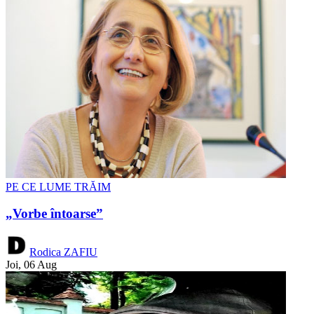
PE CE LUME TRĂIM
„Vorbe întoarse”
Rodica ZAFIU
Joi, 06 Aug