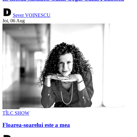
Sever VOINESCU
Joi, 06 Aug
TÎLC SHOW
Floarea-soarelui este a mea