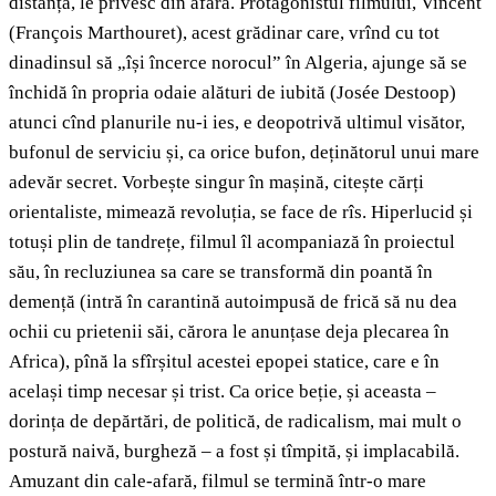
distanță, le privesc din afară. Protagonistul filmului, Vincent
(François Marthouret), acest grădinar care, vrînd cu tot
dinadinsul să „își încerce norocul” în Algeria, ajunge să se
închidă în propria odaie alături de iubită (Josée Destoop)
atunci cînd planurile nu-i ies, e deopotrivă ultimul visător,
bufonul de serviciu și, ca orice bufon, deținătorul unui mare
adevăr secret. Vorbește singur în mașină, citește cărți
orientaliste, mimează revoluția, se face de rîs. Hiperlucid și
totuși plin de tandrețe, filmul îl acompaniază în proiectul
său, în recluziunea sa care se transformă din poantă în
demență (intră în carantină autoimpusă de frică să nu dea
ochii cu prietenii săi, cărora le anunțase deja plecarea în
Africa), pînă la sfîrșitul acestei epopei statice, care e în
același timp necesar și trist. Ca orice beție, și aceasta –
dorința de depărtări, de politică, de radicalism, mai mult o
postură naivă, burgheză – a fost și tîmpită, și implacabilă.
Amuzant din cale-afară, filmul se termină într-o mare