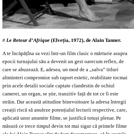
#
Le Retour d’Afrique
(Elveția, 1972), de Alain Tanner.
A te încăpățîna sa vezi într-un film clasic o mărturie asupra
epocii turnajului său a devenit un gest oarecum reflex, de
care se abuzează. E, adesea, un mod de a „salva” titluri
altminteri compromise sub raport estetic, reabilitate tocmai
prin acele detalii sociale captate clandestin de ochiul
camerei, un organ, se știe, tranzitiv față de tot ce îi este
străin. Dar această atitudine binevoitoare la adresa întregii
creații riscă să anuleze potențialul lecturii respective, care,
aplicată unor anumite filme, se justifică totuși plenar. Pe
măsură ce trece timpul devin tot mai sigur că primele filme