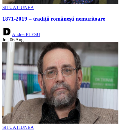
SITUAȚIUNEA
1871-2019 – tradiții românești nemuritoare
Andrei PLEȘU
Joi, 06 Aug
SITUAȚIUNEA