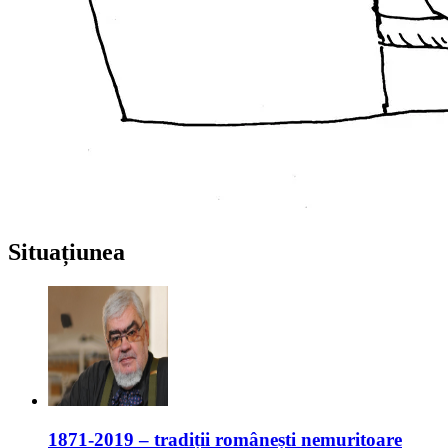
Situațiunea
1871-2019 – tradiții românești nemuritoare