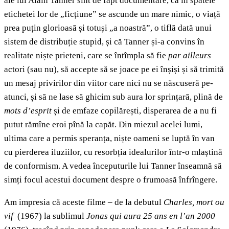
ale lui Alain Tanner sînt de fapt documentare, că în spatele
etichetei lor de „ficțiune” se ascunde un mare nimic, o viață
prea puțin glorioasă și totuși „a noastră”, o tiflă dată unui
sistem de distribuție stupid, și că Tanner și-a convins în
realitate niște prieteni, care se întîmpla să fie
par ailleurs
actori (sau nu), să accepte să se joace pe ei înșiși și să trimită
un mesaj privirilor din viitor care nici nu se născuseră pe-
atunci, și să ne lase să ghicim sub aura lor sprințară, plină de
mots d’esprit
și de emfaze copilărești, disperarea de a nu fi
putut rămîne eroi pînă la capăt. Din miezul acelei lumi,
ultima care a permis speranța, niște oameni se luptă în van
cu pierderea iluziilor, cu resorbția idealurilor într-o mlaștină
de conformism. A vedea începuturile lui Tanner înseamnă să
simți focul acestui document despre o frumoasă înfrîngere.
Am impresia că aceste filme – de la debutul
Charles, mort ou
vif
(1967) la sublimul
Jonas qui aura 25 ans en l’an 2000