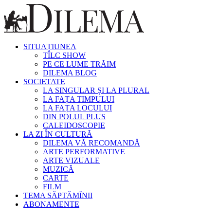
SITUAȚIUNEA
TÎLC SHOW
PE CE LUME TRĂIM
DILEMA BLOG
SOCIETATE
LA SINGULAR ȘI LA PLURAL
LA FAȚA TIMPULUI
LA FAȚA LOCULUI
DIN POLUL PLUS
CALEIDOSCOPIE
LA ZI ÎN CULTURĂ
DILEMA VĂ RECOMANDĂ
ARTE PERFORMATIVE
ARTE VIZUALE
MUZICĂ
CARTE
FILM
TEMA SĂPTĂMÎNII
ABONAMENTE