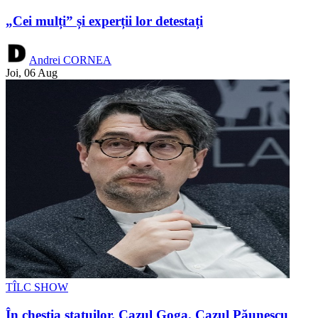
„Cei mulți” și experții lor detestați
Andrei CORNEA
Joi, 06 Aug
TÎLC SHOW
În chestia statuilor. Cazul Goga. Cazul Păunescu