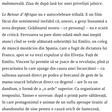
mahmureală. Ziua de după lasă loc unei priveliști jalnice.
Le Retour d’Afrique
nu e autocelebrare tribală. E un film
făcut din sentimentul inefabil că, uneori, a greși înseamnă a
avea dreptate. Grădinarul nostru – ce personaj! – nu e scutit
de critică. Fervoarea sa pare dintr-odată mult mai ineptă
atunci cînd se vede alăturată sobrietății lui Emilio, un coleg
de muncă mustăcios din Spania, care a fugit de dictatura lui
Franco, apoi se va trezi expulzat și din Elveția. Față de
Emilio, Vincent își permite să se joace de-a revoluția; pînă și
precaritatea în care ajunge din cauza unei încurcături
– cu
salteaua așezată direct pe podea și borcanul de gem de la
mama-soacră înfulecat direct cu degetul – are în ea un
dandism, o formă de a „o arde” superior. Ca organizator al
tempoului, Tanner e suveran: după o primă parte săltăreață,
în care protagonistul e animat de un suflu aproape tiranic al
abandonului de sine pentru o cauză oricît de fantezistă,