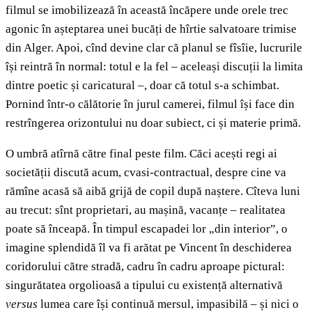
filmul se imobilizează în această încăpere unde orele trec
agonic în așteptarea unei bucăți de hîrtie salvatoare trimise
din Alger. Apoi, cînd devine clar că planul se fîsîie, lucrurile
își reintră în normal: totul e la fel – aceleași discuții la limita
dintre poetic și caricatural –, doar că totul s-a schimbat.
Pornind într-o călătorie în jurul camerei, filmul își face din
restrîngerea orizontului nu doar subiect, ci și materie primă.
O umbră atîrnă către final peste film. Căci acești regi ai
societății discută acum, cvasi-contractual, despre cine va
rămîne acasă să aibă grijă de copil după naștere. Cîteva luni
au trecut: sînt proprietari, au mașină, vacanțe – realitatea
poate să înceapă. În timpul escapadei lor „din interior”, o
imagine splendidă îl va fi arătat pe Vincent în deschiderea
coridorului către stradă, cadru în cadru aproape pictural:
singurătatea orgolioasă a tipului cu existență alternativă
versus
lumea care își continuă mersul, impasibilă – și nici o