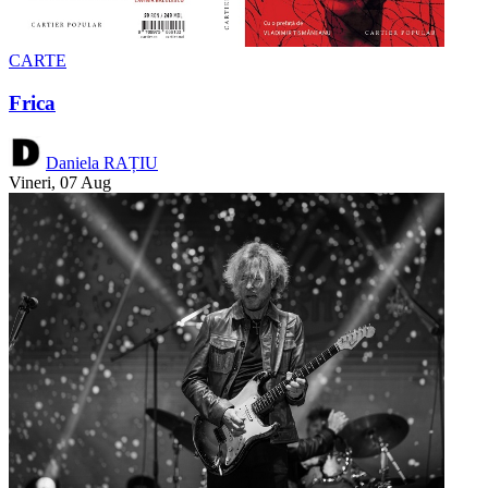
CARTE
Frica
Daniela RAȚIU
Vineri, 07 Aug