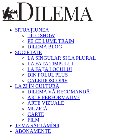
SITUAȚIUNEA
TÎLC SHOW
PE CE LUME TRĂIM
DILEMA BLOG
SOCIETATE
LA SINGULAR ȘI LA PLURAL
LA FAȚA TIMPULUI
LA FAȚA LOCULUI
DIN POLUL PLUS
CALEIDOSCOPIE
LA ZI ÎN CULTURĂ
DILEMA VĂ RECOMANDĂ
ARTE PERFORMATIVE
ARTE VIZUALE
MUZICĂ
CARTE
FILM
TEMA SĂPTĂMÎNII
ABONAMENTE