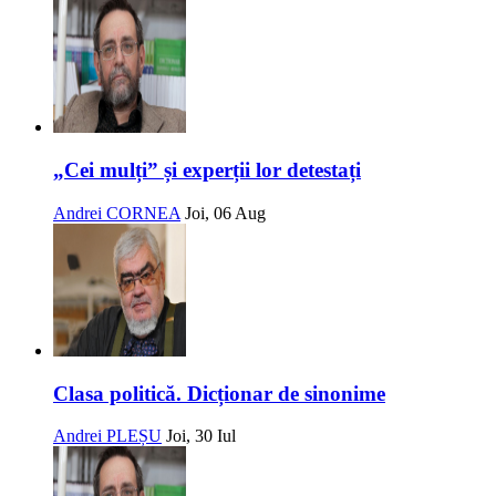
„Cei mulți” și experții lor detestați
Andrei CORNEA
Joi, 06 Aug
Clasa politică. Dicționar de sinonime
Andrei PLEȘU
Joi, 30 Iul