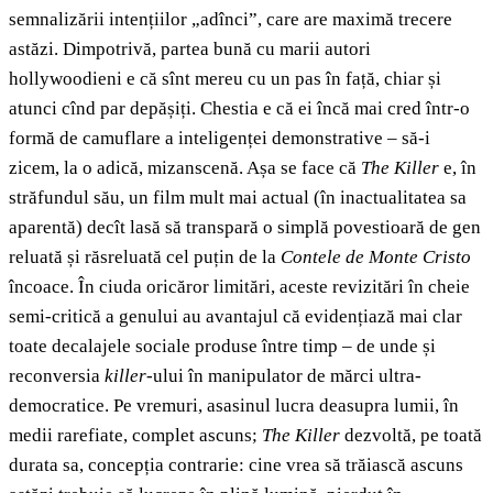
semnalizării intențiilor „adînci”, care are maximă trecere
astăzi. Dimpotrivă, partea bună cu marii autori
hollywoodieni e că sînt mereu cu un pas în față, chiar și
atunci cînd par depășiți. Chestia e că ei încă mai cred într-o
formă de camuflare a inteligenței demonstrative – să-i
zicem, la o adică, mizanscenă. Așa se face că
The Killer
e, în
străfundul său, un film mult mai actual (în inactualitatea sa
aparentă) decît lasă să transpară o simplă povestioară de gen
reluată și răsreluată cel puțin de la
Contele de Monte Cristo
încoace. În ciuda oricăror limitări, aceste revizitări în cheie
semi-critică a genului au avantajul că evidențiază mai clar
toate decalajele sociale produse între timp – de unde și
reconversia
killer
-ului în manipulator de mărci ultra-
democratice. Pe vremuri, asasinul lucra deasupra lumii, în
medii rarefiate, complet ascuns;
The Killer
dezvoltă, pe toată
durata sa, concepția contrarie: cine vrea să trăiască ascuns