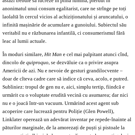
astăzi trebuie să lucreze în plină lumină, pierdut în
anonimatul unui consum egalitarist, care ne strînge pe toți
laolaltă în cercul vicios al achiziționatului și aruncatului, o
infinită mașinărie de acumulare a gunoiului. Subiectul său
veritabil nu e răzbunarea infantilă, ci consumerismul fără
leac al lumii actuale.
În moduri similare,
Hit Man
e cel mai palpitant atunci cînd,
dincolo de
quiproquo
, se dezvăluie ca o privire asupra
Americii de azi. Nu e nevoie de gesturi grandilocvente –
doar de cîteva cadre care să indice că ceva, acolo, e putred.
Subliniez: tropul de gen nu e, aici, simplu tertip, fiindcă e
urmărit cu o voluptate erudită vecină cu asumarea; dar nici
nu e o joacă într-un vacuum. Urmărind acest agent sub
acoperire care lucrează pentru Poliție (Glen Powell),
Linklater operează un adevărat inventar pe repede-înainte al
păturilor marginale, de la amorezați de puști și pistoale la