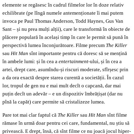
elemente se regăsesc în cadrul filmelor lor în doze relativ
echilibrate (pe lîngă numele antemenționate îi mai putem
invoca pe Paul Thomas Anderson, Todd Haynes, Gus Van
Sant – și nu prea mulți alții), care le transformă în obiecte de
plăcere populară în același timp în care le permit să pună în
perspectivă lumea înconjurătoare. Filme precum
The Killer
sau
Hit Man
sînt importante pentru că doresc să se mențină
în ambele lumi: și în cea a
entertainment
-ului, și în cea a
artei, drept care, asumîndu-și riscuri moderate, sfîrșesc prin
a da ora exactă despre starea curentă a societății. În cazul
lor, tropul de gen nu e mai mult decît o capcană, dar mai
puțin decît un adevăr – e un dispozitiv îmbrățișat (dar nu
pînă la capăt) care permite să cristalizeze lumea.
Pare tot mai clar faptul că
The Killer
sau
Hit Man
sînt filme
rămase în urmă doar pentru cei care, fundamental, nu știu să
privească. E drept, însă, că sînt filme ce nu joacă jocul hiper-