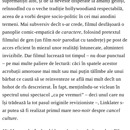
suprematiști albi, și de la neveste disperate la amanți geloși,
reînnodînd cu o veche tradiție hollywoodiană respectabilă,
aceea de a vorbi despre socio-politic în cei mai anodini
termeni. Mai subversiv decît s-ar crede, filmul desfășoară o
panoplie comic-empatică de
caractere
, folosind pretextul
filmului de gen (un film
noir
parodiat cu tandrețe) pe post de
acces eficient în miezul unor realități întunecate, altminteri
invizibile. Dar filmul lucrează tot timpul – nu doar punctual
– pe mai multe paliere de lectură: căci în spatele acestor
acrobații amoroase mai mult sau mai puțin tălîmbe ale unui
bărbat ce caută să se reinventeze se află mai mult decît un
hohot de rîs descreierat. În fapt, menținîndu-se viclean în
spectrul unui spectacol „ca pe vremuri” – deci unul care nu
își trădează la tot pasul originile revizioniste –, Linklater s-
ar putea să fi realizat primul mare neo-
noir
despre
cancel
culture
.