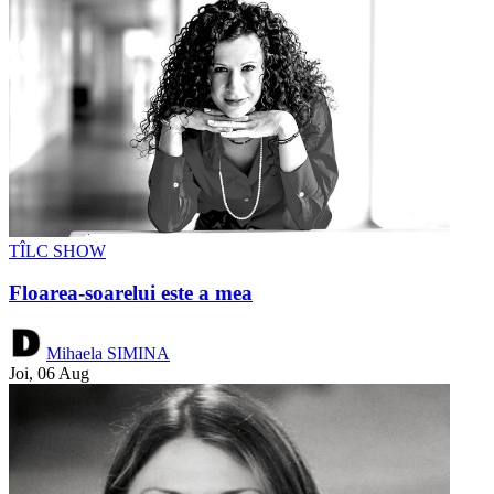
TÎLC SHOW
Floarea-soarelui este a mea
Mihaela SIMINA
Joi, 06 Aug