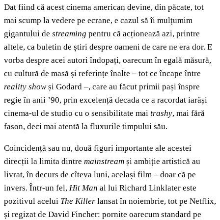
Dat fiind că acest cinema american devine, din păcate, tot
mai scump la vedere pe ecrane, e cazul să îi mulțumim
gigantului de
streaming
pentru că acționează azi, printre
altele, ca buletin de știri despre oameni de care ne era dor. E
vorba despre acei autori îndopați, oarecum în egală măsură,
cu cultură de masă și referințe înalte – tot ce încape între
reality show
și Godard –, care au făcut primii pași înspre
regie în anii ’90, prin excelență decada ce a racordat iarăși
cinema-ul de studio cu o sensibilitate mai
trashy
, mai fără
fason, deci mai atentă la fluxurile timpului său.
Coincidență sau nu, două figuri importante ale acestei
direcții la limita dintre
mainstream
și ambiție artistică au
livrat, în decurs de cîteva luni, același film – doar că pe
invers. Într-un fel,
Hit Man
al lui Richard Linklater este
pozitivul acelui
The Killer
lansat în noiembrie, tot pe Netflix,
și regizat de David Fincher: pornite oarecum standard pe