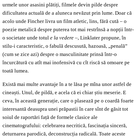
urmele unor asasini plătiți, filmele devin pilde despre
dificultatea actuală de a aluneca nevăzut prin lume. Doar că
acolo unde Fincher livra un film atletic, lins, fără cută – o
poezie metalică despre puterea tot mai restrînsă a nopții într-
o societate unde totul
e la vedere
–, Linklater propune, în
stilu-i caracteristic, o fabulă descusută, hazoasă, „penală”
(cum se zice azi) despre o masculinitate prinsă într-o
încurcătură cu atît mai inofensivă cu cît riscă să omoare pe
toată lumea.
Există mai multe avantaje în a te lăsa pe mîna unor astfel de
cineaști. Unul, de pildă, e acela că ei chiar știu meserie. E
ceva, în această generație, care o plasează pe o coardă foarte
interesantă deasupra unei prăpastii în care sînt de găsit tot
soiul de raportări față de formele clasice ale
cinematografului: celebrarea necritică, fascinația sinceră,
deturnarea parodică, deconstrucția radicală. Toate aceste