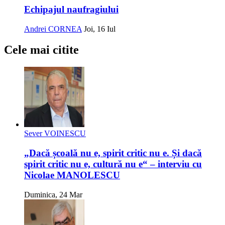
Echipajul naufragiului
Andrei CORNEA
Joi, 16 Iul
Cele mai citite
Sever VOINESCU
„Dacă școală nu e, spirit critic nu e. Și dacă
spirit critic nu e, cultură nu e“ – interviu cu
Nicolae MANOLESCU
Duminica, 24 Mar