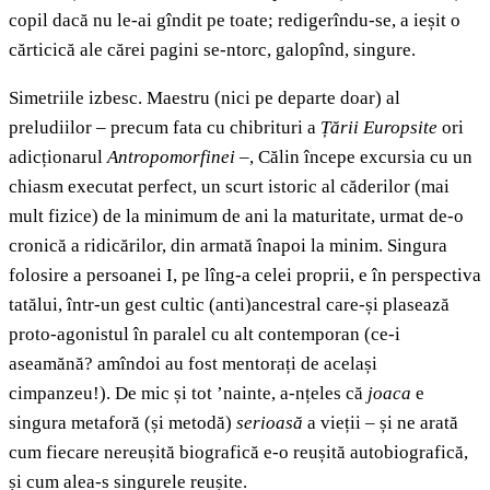
copil dacă nu le-ai gîndit pe toate; redigerîndu-se, a ieșit o
cărticică ale cărei pagini se-ntorc, galopînd, singure.
Simetriile izbesc. Maestru (nici pe departe doar) al
preludiilor – precum fata cu chibrituri a
Țării Europsite
ori
adicționarul
Antropomorfinei
–, Călin începe excursia cu un
chiasm executat perfect, un scurt istoric al căderilor (mai
mult fizice) de la minimum de ani la maturitate, urmat de-o
cronică a ridicărilor, din armată înapoi la minim. Singura
folosire a persoanei I, pe lîng-a celei proprii, e în perspectiva
tatălui, într-un gest cultic (anti)ancestral care-și plasează
proto-agonistul în paralel cu alt contemporan (ce-i
aseamănă? amîndoi au fost mentorați de același
cimpanzeu!). De mic și tot ’nainte, a-nțeles că
joaca
e
singura metaforă (și metodă)
serioasă
a vieții – și ne arată
cum fiecare nereușită biografică e-o reușită autobiografică,
și cum alea-s singurele reușite.