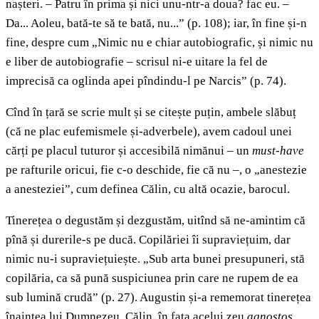
nașteri. – Patru în prima și nici unu-ntr-a doua? fac eu. –
Da... Aoleu, bată-te să te bată, nu...” (p. 108); iar, în fine și-n
fine, despre cum „Nimic nu e chiar autobiografic, și nimic nu
e liber de autobiografie – scrisul ni-e uitare la fel de
imprecisă ca oglinda apei pîndindu-l pe Narcis” (p. 74).
Cînd în țară se scrie mult și se citește puțin, ambele slăbuț
(că ne plac eufemismele și-adverbele), avem cadoul unei
cărți pe placul tuturor și accesibilă nimănui – un
must-have
pe rafturile oricui, fie c-o deschide, fie că nu –, o „anestezie
a anesteziei”, cum definea Călin, cu altă ocazie, barocul.
Tinerețea o degustăm și dezgustăm, uitînd să ne-amintim că
pînă și durerile-s pe ducă. Copilăriei îi supraviețuim, dar
nimic nu-i supraviețuiește. „Sub arta bunei presupuneri, stă
copilăria, ca să pună suspiciunea prin care ne rupem de ea
sub lumină crudă” (p. 27). Augustin și-a rememorat tinerețea
înaintea lui Dumnezeu. Călin, în fața acelui zeu
agnostos