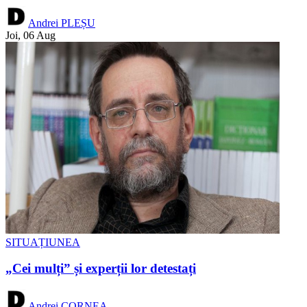
Andrei PLEȘU
Joi, 06 Aug
SITUAȚIUNEA
„Cei mulți” și experții lor detestați
Andrei CORNEA