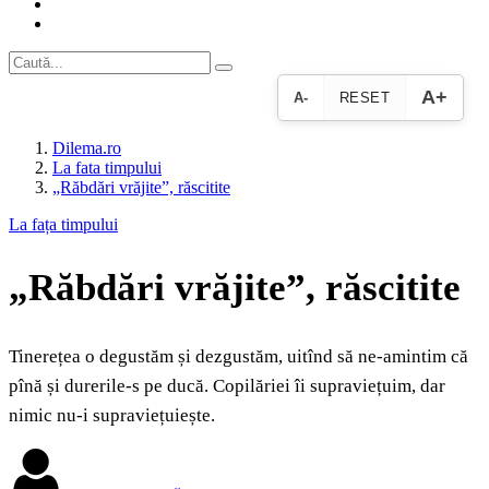
A+
A-
RESET
Dilema.ro
La fata timpului
„Răbdări vrăjite”, răscitite
La fața timpului
„Răbdări vrăjite”, răscitite
Tinerețea o degustăm și dezgustăm, uitînd să ne-amintim că
pînă și durerile-s pe ducă. Copilăriei îi supraviețuim, dar
nimic nu-i supraviețuiește.