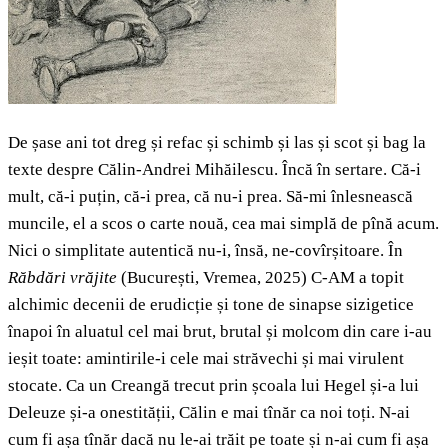
De șase ani tot dreg și refac și schimb și las și scot și bag la
texte despre Călin-Andrei Mihăilescu. Încă în sertare. Că-i
mult, că-i puțin, că-i prea, că nu-i prea. Să-mi înlesnească
muncile, el a scos o carte nouă, cea mai simplă de pînă acum.
Nici o simplitate autentică nu-i, însă, ne-covîrșitoare. În
Răbdări vrăjite
(București, Vremea, 2025) C-AM a topit
alchimic decenii de erudicție și tone de sinapse sizigetice
înapoi în aluatul cel mai brut, brutal și molcom din care i-au
ieșit toate: amintirile-i cele mai străvechi și mai virulent
stocate. Ca un Creangă trecut prin școala lui Hegel și-a lui
Deleuze și-a onestității, Călin e mai tînăr ca noi toți. N-ai
cum fi așa tînăr dacă nu le-ai trăit pe toate și n-ai cum fi așa