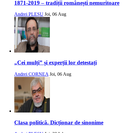
1871-2019 – tradiții românești nemuritoare
Andrei PLEȘU
Joi, 06 Aug
„Cei mulți” și experții lor detestați
Andrei CORNEA
Joi, 06 Aug
Clasa politică. Dicționar de sinonime