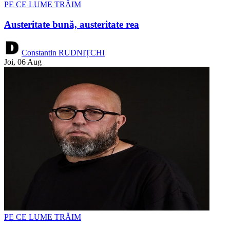
PE CE LUME TRĂIM
Austeritate bună, austeritate rea
Constantin RUDNIȚCHI
Joi, 06 Aug
PE CE LUME TRĂIM