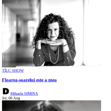
TÎLC SHOW
Floarea-soarelui este a mea
Mihaela SIMINA
Joi, 06 Aug