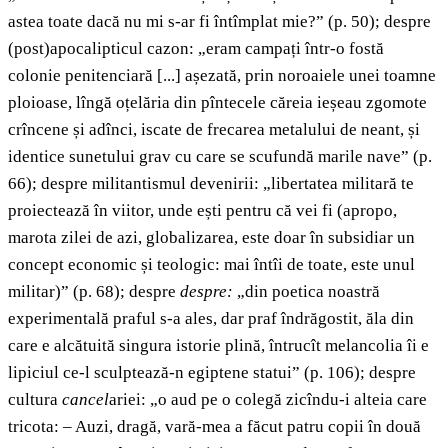
astea toate dacă nu mi s-ar fi întîmplat mie?” (p. 50); despre
(post)apocalipticul cazon: „eram campați într-o fostă
colonie penitenciară [...] așezată, prin noroaiele unei toamne
ploioase, lîngă oțelăria din pîntecele căreia ieșeau zgomote
crîncene și adînci, iscate de frecarea metalului de neant, și
identice sunetului grav cu care se scufundă marile nave” (p.
66); despre militantismul devenirii: „libertatea militară te
proiectează în viitor, unde ești pentru că vei fi (apropo,
marota zilei de azi, globalizarea, este doar în subsidiar un
concept economic și teologic: mai întîi de toate, este unul
militar)” (p. 68); despre
despre:
„din poetica noastră
experimentală praful s-a ales, dar praf îndrăgostit, ăla din
care e alcătuită singura istorie plină, întrucît melancolia îi e
lipiciul ce-l sculptează-n egiptene statui” (p. 106); despre
cultura
cancel
ariei: „o aud pe o colegă zicîndu-i alteia care
tricota: – Auzi, dragă, vară-mea a făcut patru copii în două