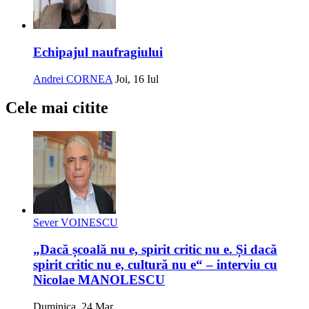
Echipajul naufragiului
Andrei CORNEA
Joi, 16 Iul
Cele mai citite
Sever VOINESCU
„Dacă școală nu e, spirit critic nu e. Și dacă
spirit critic nu e, cultură nu e“ – interviu cu
Nicolae MANOLESCU
Duminica, 24 Mar