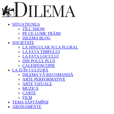
SITUAȚIUNEA
TÎLC SHOW
PE CE LUME TRĂIM
DILEMA BLOG
SOCIETATE
LA SINGULAR ȘI LA PLURAL
LA FAȚA TIMPULUI
LA FAȚA LOCULUI
DIN POLUL PLUS
CALEIDOSCOPIE
LA ZI ÎN CULTURĂ
DILEMA VĂ RECOMANDĂ
ARTE PERFORMATIVE
ARTE VIZUALE
MUZICĂ
CARTE
FILM
TEMA SĂPTĂMÎNII
ABONAMENTE