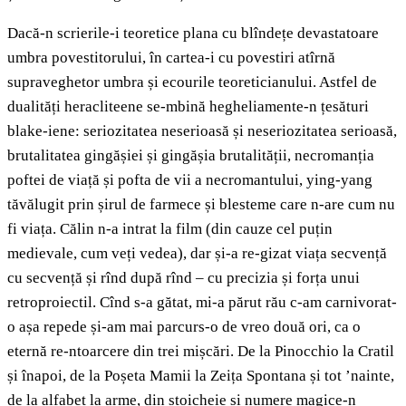
Dacă-n scrierile-i teoretice plana cu blîndețe devastatoare
umbra povestitorului, în cartea-i cu povestiri atîrnă
supraveghetor umbra și ecourile teoreticianului. Astfel de
dualități heracliteene se-mbină hegheliamente-n țesături
blake-iene: seriozitatea neserioasă și neseriozitatea serioasă,
brutalitatea gingășiei și gingășia brutalității, necromanția
poftei de viață și pofta de vii a necromantului, ying-yang
tăvălugit prin șirul de farmece și blesteme care n-are cum nu
fi viața. Călin n-a intrat la film (din cauze cel puțin
medievale, cum veți vedea), dar și-a re-gizat viața secvență
cu secvență și rînd după rînd – cu precizia și forța unui
retroproiectil. Cînd s-a gătat, mi-a părut rău c-am carnivorat-
o așa repede și-am mai parcurs-o de vreo două ori, ca o
eternă re-ntoarcere din trei mișcări. De la Pinocchio la Cratil
și înapoi, de la Poșeta Mamii la Zeița Spontana și tot ’nainte,
de la alfabet la arme, din stoicheie și numere magice-n