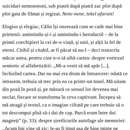
suicidari nemonotoni, sub piatră după piatră zac
plot
după
plot
gata de filmat și regizat.
Nene-nene, tekel ufarsin!
Elogios și elegiac, Călin își onorează cum se cade mai bine
prietenii: amintindu-și-i și amintindu-i herodactil – de la
primii coechipieri la cei de-o viață, și unii, și alții la fel de
eterni. Citibil și citabil, ar fi păcat să nu-l – deci transcriu
măcar astea, pentru cine n-o să aibă cartea: despre vortexul
semiotic al alfabetizării: „Mi-a venit să mă apăr [...],
închizînd cartea. Dar nu mai era drum de întoarcere: odată ce
intrasem, trebuia să trec prin ea ca printr-un tunel. Mă uitam
din poză în poză și, pe măsură ce sensul lor devenea mai
neclar, fiecare se transforma în ceva captivant. Începea să
mă atragă și textul, ca o imagine cifrată pe care trebuie să o
tot descompui pînă să-i dai de cap. Parcă eram între doi
magneți” (p. 33); despre șiretlicurile autofage ale memoriei:
„Acum îmi vine să zic: le-aș fi ținut așa de bine minte pe