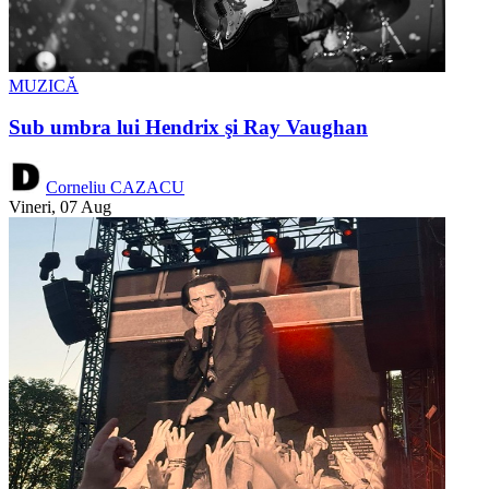
MUZICĂ
Sub umbra lui Hendrix şi Ray Vaughan
Corneliu CAZACU
Vineri, 07 Aug