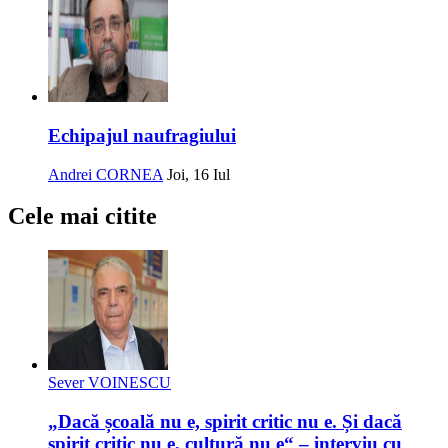
Echipajul naufragiului
Andrei CORNEA
Joi, 16 Iul
Cele mai citite
Sever VOINESCU
„Dacă școală nu e, spirit critic nu e. Și dacă
spirit critic nu e, cultură nu e“ – interviu cu