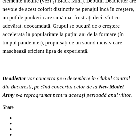
elemente inedite (vezi și Black Midi). Debutul Deadletter are
nevoie de acest colorit distinctiv pe penajul încă în creștere,
un puf de punkeri care sună mai frustrați decît sînt cu
adevărat, deocamdată. Grupul se bucură de o creștere
accelerată în popularitate la puțini ani de la formare (în
timpul pandemiei), propulsați de un sound incisiv care
maschează eficient lipsa de experiență.
Deadletter
vor concerta pe 6 decembrie în Clubul Control
din București, pe cînd concertul celor de la
New Model
Army
s-a reprogramat pentru aceeași perioadă anul viitor.
Share