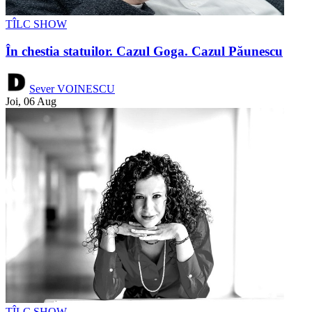
TÎLC SHOW
În chestia statuilor. Cazul Goga. Cazul Păunescu
Sever VOINESCU
Joi, 06 Aug
TÎLC SHOW