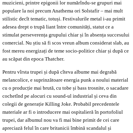
muzicieni, printre epigonii lor numărîndu-se grupuri mai
populare la noi precum Anathema ori Solstafir – mai mult
stilistic decît tematic, totuși. Festivalurile metal i-au primit
adesea drept o trupă liant între comunități, statut ce a
stimulat perseverența grupului chiar și în absența succesului
comercial. Nu știu să fi scos vreun album considerat slab, au
fost mereu energizați de teme socio-politice chiar și după ce
au scăpat din epoca Thatcher.
Pentru vîrsta trupei și după cîteva albume mai degrabă
melancolice, e suprinzătoare energia punk a noului material
cu o producție mai brută, cu tobe și bass trosnite, o sacadare
cochetînd pe alocuri cu sound-ul industrial și ceva din
colegii de generație Killing Joke. Probabil precedentele
materiale ar fi o introducere mai ospitalieră în portofoliul
trupei, dar albumul nou va fi mai bine primit de cei care
apreciază felul în care britanicii îmbină scandalul și