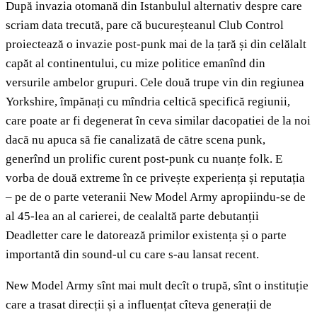
După invazia otomană din Istanbulul alternativ despre care
scriam data trecută, pare că bucureșteanul Club Control
proiectează o invazie post-punk mai de la țară și din celălalt
capăt al continentului, cu mize politice emanînd din
versurile ambelor grupuri. Cele două trupe vin din regiunea
Yorkshire, împănați cu mîndria celtică specifică regiunii,
care poate ar fi degenerat în ceva similar dacopatiei de la noi
dacă nu apuca să fie canalizată de către scena punk,
generînd un prolific curent post-punk cu nuanțe folk. E
vorba de două extreme în ce privește experiența și reputația
– pe de o parte veteranii New Model Army apropiindu-se de
al 45-lea an al carierei, de cealaltă parte debutanții
Deadletter care le datorează primilor existența și o parte
importantă din sound-ul cu care s-au lansat recent.
New Model Army sînt mai mult decît o trupă, sînt o instituție
care a trasat direcții și a influențat cîteva generații de