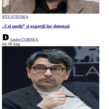
SITUAȚIUNEA
„Cei mulți” și experții lor detestați
Andrei CORNEA
Joi, 06 Aug