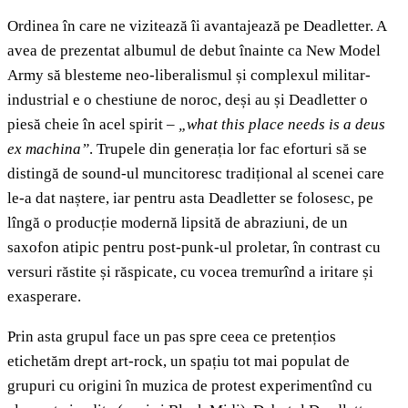
Ordinea în care ne vizitează îi avantajează pe Deadletter. A
avea de prezentat albumul de debut înainte ca New Model
Army să blesteme neo-liberalismul și complexul militar-
industrial e o chestiune de noroc, deși au și Deadletter o
piesă cheie în acel spirit
–
„what this place needs is a deus
ex machina”
. Trupele din generația lor fac eforturi să se
distingă de sound-ul muncitoresc tradițional al scenei care
le-a dat naștere, iar pentru asta Deadletter se folosesc, pe
lîngă o producție modernă lipsită de abraziuni, de un
saxofon atipic pentru post-punk-ul proletar, în contrast cu
versuri răstite și răspicate, cu vocea tremurînd a iritare și
exasperare.
Prin asta grupul face un pas spre ceea ce pretențios
etichetăm drept art-rock, un spațiu tot mai populat de
grupuri cu origini în muzica de protest experimentînd cu