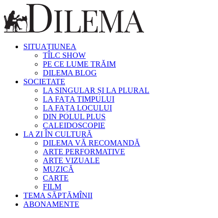
SITUAȚIUNEA
TÎLC SHOW
PE CE LUME TRĂIM
DILEMA BLOG
SOCIETATE
LA SINGULAR ȘI LA PLURAL
LA FAȚA TIMPULUI
LA FAȚA LOCULUI
DIN POLUL PLUS
CALEIDOSCOPIE
LA ZI ÎN CULTURĂ
DILEMA VĂ RECOMANDĂ
ARTE PERFORMATIVE
ARTE VIZUALE
MUZICĂ
CARTE
FILM
TEMA SĂPTĂMÎNII
ABONAMENTE