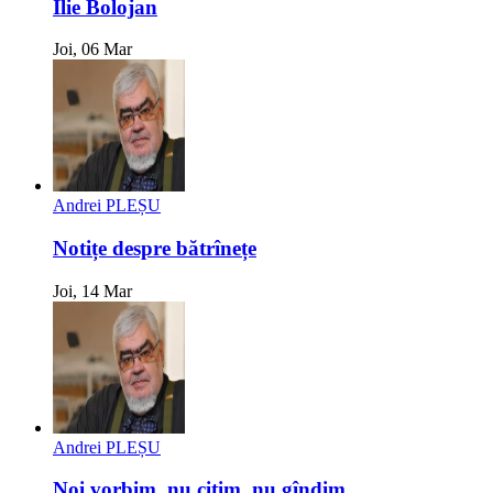
Ilie Bolojan
Joi, 06 Mar
Andrei PLEȘU
Notițe despre bătrînețe
Joi, 14 Mar
Andrei PLEȘU
Noi vorbim, nu citim, nu gîndim