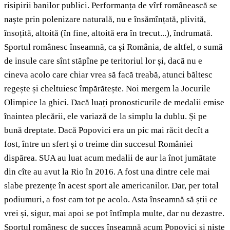
risipirii banilor publici. Performanța de vîrf românească se
naște prin polenizare naturală, nu e însămînțată, plivită,
însoțită, altoită (în fine, altoită era în trecut...), îndrumată.
Sportul românesc înseamnă, ca și România, de altfel, o sumă
de insule care sînt stăpîne pe teritoriul lor și, dacă nu e
cineva acolo care chiar vrea să facă treabă, atunci băltesc
regește și cheltuiesc împărătește. Noi mergem la Jocurile
Olimpice la ghici. Dacă luați pronosticurile de medalii emise
înaintea plecării, ele variază de la simplu la dublu. Și pe
bună dreptate. Dacă Popovici era un pic mai răcit decît a
fost, între un sfert și o treime din succesul României
dispărea. SUA au luat acum medalii de aur la înot jumătate
din cîte au avut la Rio în 2016. A fost una dintre cele mai
slabe prezențe în acest sport ale americanilor. Dar, per total
podiumuri, a fost cam tot pe acolo. Asta înseamnă să știi ce
vrei și, sigur, mai apoi se pot întîmpla multe, dar nu dezastre.
Sportul românesc de succes înseamnă acum Popovici și niște