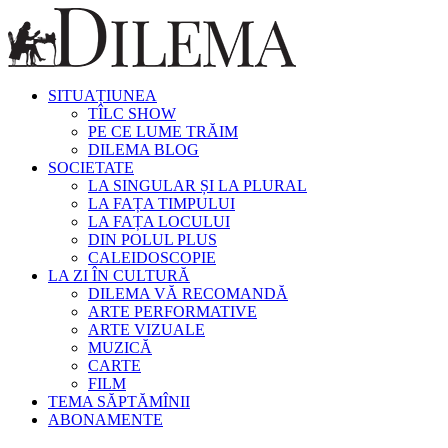
SITUAȚIUNEA
TÎLC SHOW
PE CE LUME TRĂIM
DILEMA BLOG
SOCIETATE
LA SINGULAR ȘI LA PLURAL
LA FAȚA TIMPULUI
LA FAȚA LOCULUI
DIN POLUL PLUS
CALEIDOSCOPIE
LA ZI ÎN CULTURĂ
DILEMA VĂ RECOMANDĂ
ARTE PERFORMATIVE
ARTE VIZUALE
MUZICĂ
CARTE
FILM
TEMA SĂPTĂMÎNII
ABONAMENTE