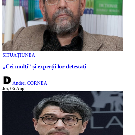
SITUAȚIUNEA
„Cei mulți” și experții lor detestați
Andrei CORNEA
Joi, 06 Aug