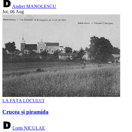
Andrei MANOLESCU
Joi, 06 Aug
LA FAȚA LOCULUI
Crucea și piramida
Lorin NICULAE