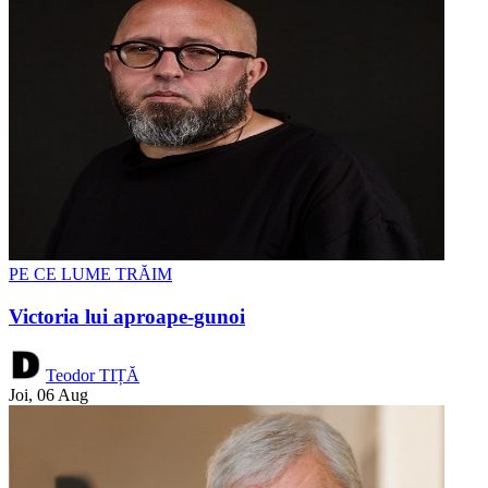
PE CE LUME TRĂIM
Victoria lui aproape-gunoi
Teodor TIȚĂ
Joi, 06 Aug