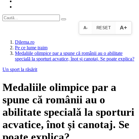
A+
A-
RESET
Dilema.ro
Pe ce lume traim
Medaliile olimpice par a spune că românii au o abilitate
specială la sporturi acvatice, înot și canotaj. Se poate explica?
Un sport la răsărit
Medaliile olimpice par a
spune că românii au o
abilitate specială la sporturi
acvatice, înot și canotaj. Se
poate explica?