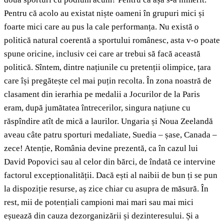
Pentru că acolo au existat niște oameni în grupuri mici și
foarte mici care au pus la cale performanța. Nu există o
politică natural coerentă a sportului românesc, asta v-o poate
spune oricine, inclusiv cei care ar trebui să facă această
politică. Sîntem, dintre națiunile cu pretenții olimpice, țara
care își pregătește cel mai puțin recolta. În zona noastră de
clasament din ierarhia pe medalii a Jocurilor de la Paris
eram, după jumătatea întrecerilor, singura națiune cu
răspîndire atît de mică a laurilor. Ungaria și Noua Zeelandă
aveau câte patru sporturi medaliate, Suedia – șase, Canada –
zece! Atenție, România devine prezentă, ca în cazul lui
David Popovici sau al celor din bărci, de îndată ce intervine
factorul excepționalității. Dacă ești al naibii de bun ți se pun
la dispoziție resurse, aș zice chiar cu asupra de măsură. În
rest, mii de potențiali campioni mai mari sau mai mici
eșuează din cauza dezorganizării și dezinteresului. Și a