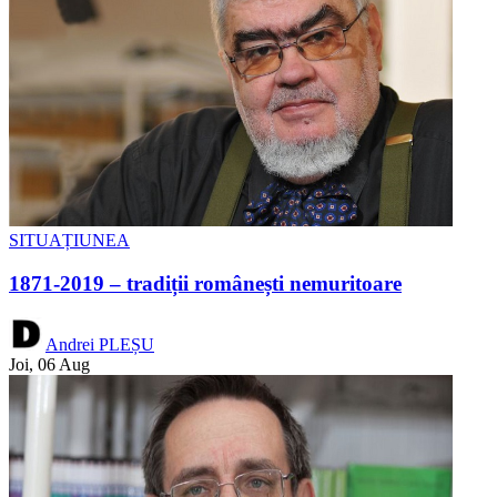
SITUAȚIUNEA
1871-2019 – tradiții românești nemuritoare
Andrei PLEȘU
Joi, 06 Aug