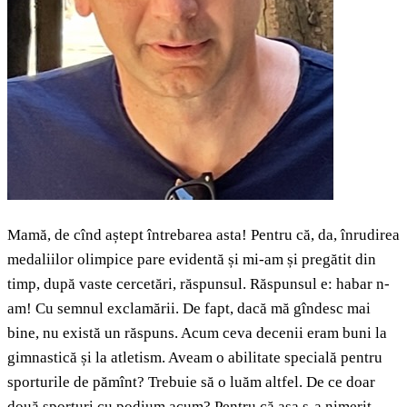
Mamă, de cînd aștept întrebarea asta! Pentru că, da, înrudirea
medaliilor olimpice pare evidentă și mi-am și pregătit din
timp, după vaste cercetări, răspunsul. Răspunsul e: habar n-
am! Cu semnul exclamării. De fapt, dacă mă gîndesc mai
bine, nu există un răspuns. Acum ceva decenii eram buni la
gimnastică și la atletism. Aveam o abilitate specială pentru
sporturile de pămînt? Trebuie să o luăm altfel. De ce doar
două sporturi cu podium acum? Pentru că așa s-a nimerit.