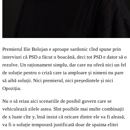
Premierul Ilie Bolojan e aproape sardonic cînd spune prin
interviuri că PSD a făcut o boacănă, deci tot PSD e dator să o
rezolve. Un raționament simplu, dar care nu oferă nici un fel
de soluție pentru o criză care ia amploare și nimeni nu pare
să aibă soluții. Nici premierul, nici președintele și nici
Opoziția.
Nu o să reiau aici scenariile de posibil guvern care se
vehiculează zilele astea. Sînt posibile mai multe combinații
de x luate cîte y, însă insist că oricare dintre ele va fi aleasă,
va fi o soluție temporară justificată doar de spaima elitei