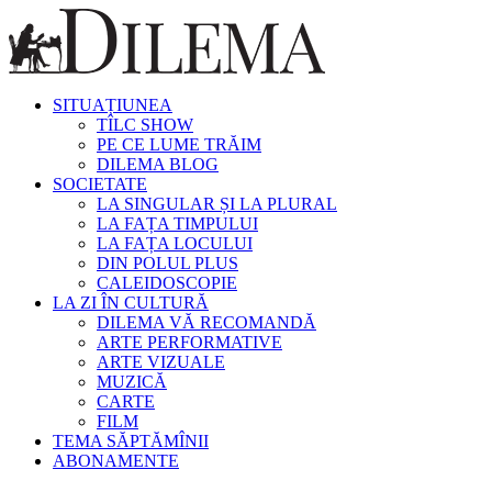
SITUAȚIUNEA
TÎLC SHOW
PE CE LUME TRĂIM
DILEMA BLOG
SOCIETATE
LA SINGULAR ȘI LA PLURAL
LA FAȚA TIMPULUI
LA FAȚA LOCULUI
DIN POLUL PLUS
CALEIDOSCOPIE
LA ZI ÎN CULTURĂ
DILEMA VĂ RECOMANDĂ
ARTE PERFORMATIVE
ARTE VIZUALE
MUZICĂ
CARTE
FILM
TEMA SĂPTĂMÎNII
ABONAMENTE