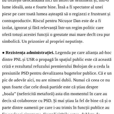
nu trezește deocamdată nici un astfel de sentiment și, într-o
lume ideală, asta e foarte bine. Însă a fi spectator al unei
piese pe care toată lumea așteaptă să o regizezi e frustrant și
contraproductiv. Riscul pentru Nicușor Dan este de a fi
izolat, ignorat și fără relevanță într-un regim politic care
oferă totuși acestei funcții o greutate mai mare decît cea pur
simbolică. Un prizonier al propriei neputințe.
●
Rezistența administrației.
Legenda pe care alianța ad-hoc
dintre PNL și USR o propagă în spațiul public este că această
criză e rezultatul refuzului premierului Bolojan de a ceda la
presiunile PSD pentru devalizarea bugetelor publice. Că e un
pic de adevăr aici, nu are nimeni dubii. Numai că ceea ce nu
spun foarte clar cele două partide este că știau despre
„boala” (nefericită metaforă) asta din momentul în care au
decis să colaboreze cu PSD. Și mai știau la fel de bine că și o
parte dintre oamenii pe care i-au trimis în funcții publice au