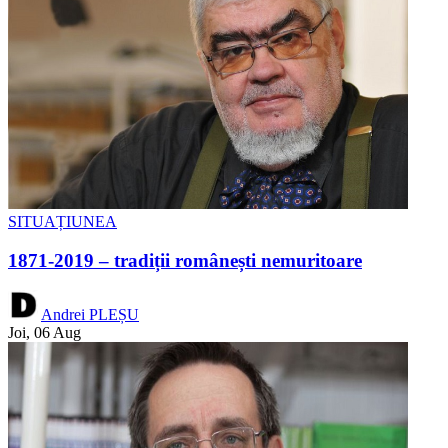
SITUAȚIUNEA
1871-2019 – tradiții românești nemuritoare
Andrei PLEȘU
Joi, 06 Aug