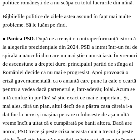
politice românești de a nu scăpa cu totul lucrurile din mînă.
Bîjbîielile politice de zilele astea ascund în fapt mai multe
probleme. Să le luăm pe rînd.
●
Panica PSD.
După ce a reușit o contraperformanță istorică
la alegerile prezidențiale din 2024, PSD a intrat într-un fel de
spirală a năucelii din care nu mai știe cum să iasă. În vremuri
de ascensiune a dreptei dure, principalul partid de stînga al
României decide că nu mai e progresist. Apoi provoacă o
criză guvernamentală, ca o amantă care pune la cale o ceartă
pentru a vedea dacă partenerul e, într-adevăr, loial. Acum se
uită confuz în jur fără să știe exact ce mai e important. Și,
mai ales, fără un plan, altul decît de a păstra casa căreia i-a
dat foc la nervi și mașina pe care o folosește de așa multă
vreme încît a uitat că e cumpărată pe banii altora. Dacă are
noroc, PSD trece și peste criza aceasta cum a trecut și peste
altele. Însă știe bine că e posibil ca într-o zi să se uite înapoi