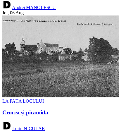
Andrei MANOLESCU
Joi, 06 Aug
LA FAȚA LOCULUI
Crucea și piramida
Lorin NICULAE