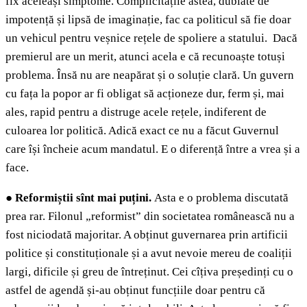
fix aceleași simptome. Complicitățile astea, dublate de
impotență și lipsă de imaginație, fac ca politicul să fie doar
un vehicul pentru veșnice rețele de spoliere a statului. Dacă
premierul are un merit, atunci acela e că recunoaște totuși
problema. Însă nu are neapărat și o soluție clară. Un guvern
cu fața la popor ar fi obligat să acționeze dur, ferm și, mai
ales, rapid pentru a distruge acele rețele, indiferent de
culoarea lor politică. Adică exact ce nu a făcut Guvernul
care își încheie acum mandatul. E o diferență între a vrea și a
face.
●
Reformiștii sînt mai puțini.
Asta e o problema discutată
prea rar. Filonul „reformist” din societatea românească nu a
fost niciodată majoritar. A obținut guvernarea prin artificii
politice și constituționale și a avut nevoie mereu de coaliții
largi, dificile și greu de întreținut. Cei cîțiva președinți cu o
astfel de agendă și-au obținut funcțiile doar pentru că