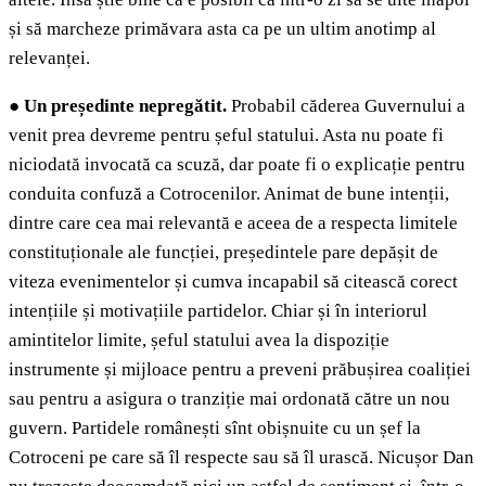
și să marcheze primăvara asta ca pe un ultim anotimp al
relevanței.
●
Un președinte nepregătit.
Probabil căderea Guvernului a
venit prea devreme pentru șeful statului. Asta nu poate fi
niciodată invocată ca scuză, dar poate fi o explicație pentru
conduita confuză a Cotrocenilor. Animat de bune intenții,
dintre care cea mai relevantă e aceea de a respecta limitele
constituționale ale funcției, președintele pare depășit de
viteza evenimentelor și cumva incapabil să citească corect
intențiile și motivațiile partidelor. Chiar și în interiorul
amintitelor limite, șeful statului avea la dispoziție
instrumente și mijloace pentru a preveni prăbușirea coaliției
sau pentru a asigura o tranziție mai ordonată către un nou
guvern. Partidele românești sînt obișnuite cu un șef la
Cotroceni pe care să îl respecte sau să îl urască. Nicușor Dan