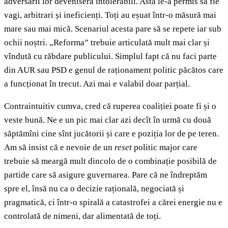
adversarii lor deveniseră intolerabili. Asta le-a permis să fie
vagi, arbitrari și ineficienți. Toți au eșuat într-o măsură mai
mare sau mai mică. Scenariul acesta pare să se repete iar sub
ochii noștri. „Reforma” trebuie articulată mult mai clar și
vîndută cu răbdare publicului. Simplul fapt că nu faci parte
din AUR sau PSD e genul de raționament politic păcătos care
a funcționat în trecut. Azi mai e valabil doar parțial.
Contraintuitiv cumva, cred că ruperea coaliției poate fi și o
veste bună. Ne e un pic mai clar azi decît în urmă cu două
săptămîni cine sînt jucătorii și care e poziția lor de pe teren.
Am să insist că e nevoie de un
reset
politic major care
trebuie să meargă mult dincolo de o combinație posibilă de
partide care să asigure guvernarea. Pare că ne îndreptăm
spre el, însă nu ca o decizie rațională, negociată și
pragmatică, ci într-o spirală a catastrofei a cărei energie nu e
controlată de nimeni, dar alimentată de toți.