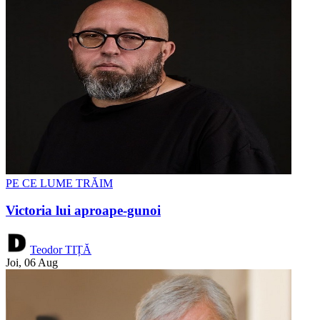
PE CE LUME TRĂIM
Victoria lui aproape-gunoi
Teodor TIȚĂ
Joi, 06 Aug