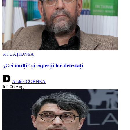
SITUAȚIUNEA
„Cei mulți” și experții lor detestați
Andrei CORNEA
Joi, 06 Aug