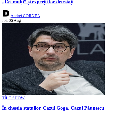
„Cei mulți” și experții lor detestați
Andrei CORNEA
Joi, 06 Aug
TÎLC SHOW
În chestia statuilor. Cazul Goga. Cazul Păunescu