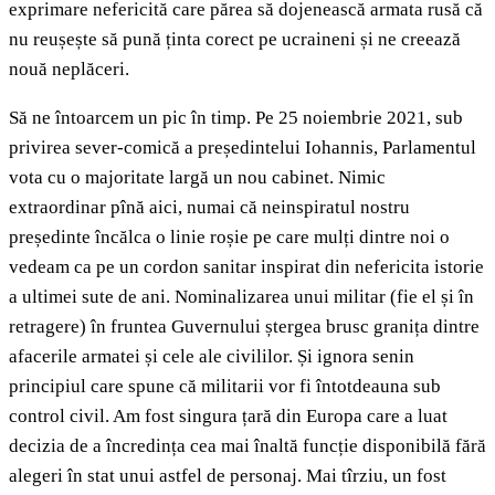
exprimare nefericită care părea să dojenească armata rusă că
nu reușește să pună ținta corect pe ucraineni și ne creează
nouă neplăceri.
Să ne întoarcem un pic în timp. Pe 25 noiembrie 2021, sub
privirea sever-comică a președintelui Iohannis, Parlamentul
vota cu o majoritate largă un nou cabinet. Nimic
extraordinar pînă aici, numai că neinspiratul nostru
președinte încălca o linie roșie pe care mulți dintre noi o
vedeam ca pe un cordon sanitar inspirat din nefericita istorie
a ultimei sute de ani. Nominalizarea unui militar (fie el și în
retragere) în fruntea Guvernului ștergea brusc granița dintre
afacerile armatei și cele ale civililor. Și ignora senin
principiul care spune că militarii vor fi întotdeauna sub
control civil. Am fost singura țară din Europa care a luat
decizia de a încredința cea mai înaltă funcție disponibilă fără
alegeri în stat unui astfel de personaj. Mai tîrziu, un fost