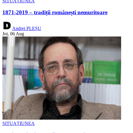
SITUAȚIUNEA
1871-2019 – tradiții românești nemuritoare
Andrei PLEȘU
Joi, 06 Aug
SITUAȚIUNEA