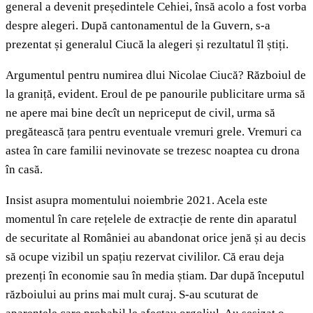
general a devenit președintele Cehiei, însă acolo a fost vorba
despre alegeri. După cantonamentul de la Guvern, s-a
prezentat și generalul Ciucă la alegeri și rezultatul îl știți.
Argumentul pentru numirea dlui Nicolae Ciucă? Războiul de
la graniță, evident. Eroul de pe panourile publicitare urma să
ne apere mai bine decît un nepriceput de civil, urma să
pregătească țara pentru eventuale vremuri grele. Vremuri ca
astea în care familii nevinovate se trezesc noaptea cu drona
în casă.
Insist asupra momentului noiembrie 2021. Acela este
momentul în care rețelele de extracție de rente din aparatul
de securitate al României au abandonat orice jenă și au decis
să ocupe vizibil un spațiu rezervat civililor. Că erau deja
prezenți în economie sau în media știam. Dar după începutul
războiului au prins mai mult curaj. S-au scuturat de