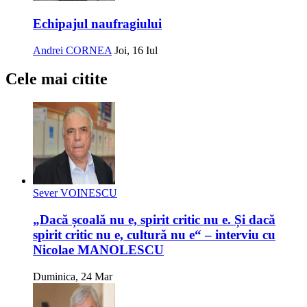
Echipajul naufragiului
Andrei CORNEA
Joi, 16 Iul
Cele mai citite
Sever VOINESCU
„Dacă școală nu e, spirit critic nu e. Și dacă
spirit critic nu e, cultură nu e“ – interviu cu
Nicolae MANOLESCU
Duminica, 24 Mar