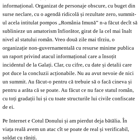
informațional. Organizat de personaje obscure, cu buget din
surse neclare, cu o agendă ridicolă și rezultate zero, summit-
ul acela intitulat pompos „România Imună” n-a făcut decît să
sublinieze un amatorism înfiorător, girat de la cel mai înalt
nivel al statului român. Vreo două zile mai tîrziu, o
organizație non-guvernamentală cu resurse minime publica
un raport privind atacul informațional care a însoțit
incidentul de la Galați. Clar, cu cifre, cu date și detalii care
pot duce la concluzii acționabile. Nu au avut nevoie de nici
un summit. Au făcut-o pentru că trebuie să o facă cineva și
pentru a arăta că se poate. Au făcut ce nu face statul român,
cu toți gradații lui și cu toate structurile lui civile confiscate
de ei.
Pe Internet e Cotul Donului și am pierdut deja bătălia. În
viața reală avem un atac cît se poate de real și verificabil,
soldat cu răniți.