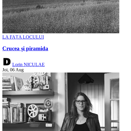
LA FAȚA LOCULUI
Crucea și piramida
Lorin NICULAE
Joi, 06 Aug