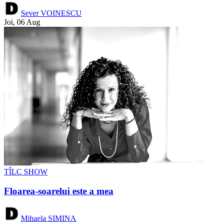
Sever VOINESCU
Joi, 06 Aug
TÎLC SHOW
Floarea-soarelui este a mea
Mihaela SIMINA