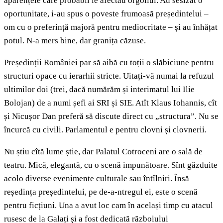
aparențele care probabil le afectau orgoliul. Au sesizat o
oportunitate, i-au spus o poveste frumoasă președintelui –
om cu o preferință majoră pentru mediocritate – și au înhățat
potul. N-a mers bine, dar granița căzuse.
Președinții României par să aibă cu toții o slăbiciune pentru
structuri opace cu ierarhii stricte. Uitați-vă numai la refuzul
ultimilor doi (trei, dacă numărăm și interimatul lui Ilie
Bolojan) de a numi șefi ai SRI și SIE. Atît Klaus Iohannis, cît
și Nicușor Dan preferă să discute direct cu „structura”. Nu se
încurcă cu civili. Parlamentul e pentru clovni și clovnerii.
Nu știu cîtă lume știe, dar Palatul Cotroceni are o sală de
teatru. Mică, elegantă, cu o scenă impunătoare. Sînt găzduite
acolo diverse evenimente culturale sau întîlniri. Însă
reședința președintelui, pe de-a-ntregul ei, este o scenă
pentru ficțiuni. Una a avut loc cam în același timp cu atacul
rusesc de la Galați și a fost dedicată războiului