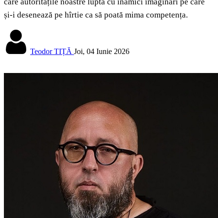
care autoritățile noastre luptă cu inamici imaginari pe care
și-i desenează pe hîrtie ca să poată mima competența.
Teodor TIȚĂ
Joi, 04 Iunie 2026