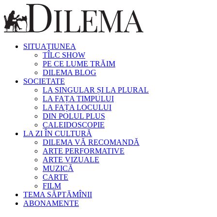
SITUAȚIUNEA
TÎLC SHOW
PE CE LUME TRĂIM
DILEMA BLOG
SOCIETATE
LA SINGULAR ȘI LA PLURAL
LA FAȚA TIMPULUI
LA FAȚA LOCULUI
DIN POLUL PLUS
CALEIDOSCOPIE
LA ZI ÎN CULTURĂ
DILEMA VĂ RECOMANDĂ
ARTE PERFORMATIVE
ARTE VIZUALE
MUZICĂ
CARTE
FILM
TEMA SĂPTĂMÎNII
ABONAMENTE