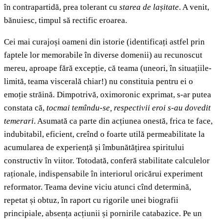
în contrapartidă, prea tolerant cu
starea de lașitate
. A venit,
bănuiesc, timpul să rectific eroarea.
Cei mai curajoși oameni din istorie (identificați astfel prin
faptele lor memorabile în diverse domenii) au recunoscut
mereu, aproape fără excepție, că teama (uneori, în situațiile-
limită, teama viscerală chiar!) nu constituia pentru ei o
emoție străină. Dimpotrivă, oximoronic exprimat, s-ar putea
constata că,
tocmai temîndu-se, respectivii eroi s-au dovedit
temerari
. Asumată ca parte din acțiunea onestă, frica te face,
indubitabil, eficient, creînd o foarte utilă permeabilitate la
acumularea de experiență și îmbunătățirea spiritului
constructiv în viitor. Totodată, conferă stabilitate calculelor
raționale, indispensabile în interiorul oricărui experiment
reformator. Teama devine viciu atunci cînd determină,
repetat și obtuz, în raport cu rigorile unei biografii
principiale, absența acțiunii și pornirile catabazice. Pe un