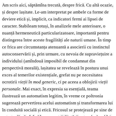
Am scris aici, săptămîna trecută, despre frică. Cu altă ocazie,
și despre lașitate. Le-am interpretat pe ambele ca forme de
deviere etică și, implicit, ca indicatori fermi ai lipsei de
caracter. Stabileam totuși, în analizele mele anterioare, o
nuanță hermeneutică particularizatoare, importantă pentru
distingerea între aceste fragilități ale naturii umane. În timp
ce frica are circumstanța atenuantă a asocierii cu instinctul
autoconservării și, prin urmare, cu nevoia de supraviețuire a
individului (amîndouă imposibil de condamnat din
perspectivă morală), lașitatea se revelează în postura unui
exces al temerilor existențiale, grefat nu pe necesitatea
ocrotirii
vieții în mod generic
, ci pe aceea a oblojirii
vieții
personale
. Mai exact, în expresia sa esențială, teama
ilustrează un automatism legitim, în vreme ce poltronia
sugerează pervertirea acelui automatism și transformarea lui
în conduită socială și etică. Fricosul se protejează pe sine de