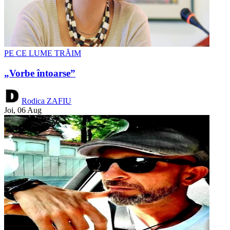
PE CE LUME TRĂIM
„Vorbe întoarse”
Rodica ZAFIU
Joi, 06 Aug