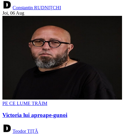
Constantin RUDNIȚCHI
Joi, 06 Aug
PE CE LUME TRĂIM
Victoria lui aproape-gunoi
Teodor TIȚĂ