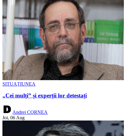
SITUAȚIUNEA
„Cei mulți” și experții lor detestați
Andrei CORNEA
Joi, 06 Aug