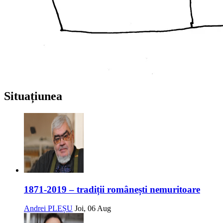
Situațiunea
1871-2019 – tradiții românești nemuritoare
Andrei PLEȘU
Joi, 06 Aug