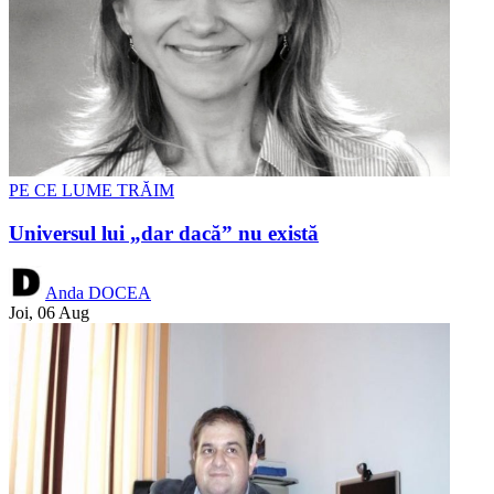
PE CE LUME TRĂIM
Universul lui „dar dacă” nu există
Anda DOCEA
Joi, 06 Aug