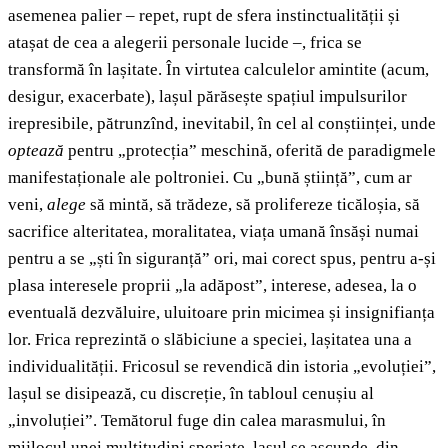
asemenea palier – repet, rupt de sfera instinctualității și
atașat de cea a alegerii personale lucide –, frica se
transformă în lașitate. În virtutea calculelor amintite (acum,
desigur, exacerbate), lașul părăsește spațiul impulsurilor
irepresibile, pătrunzînd, inevitabil, în cel al conștiinței, unde
optează
pentru „protecția” meschină, oferită de paradigmele
manifestaționale ale poltroniei. Cu „bună știință”, cum ar
veni,
alege
să mintă, să trădeze, să prolifereze ticăloșia, să
sacrifice alteritatea, moralitatea, viața umană însăși numai
pentru a se „ști în siguranță” ori, mai corect spus, pentru a-și
plasa interesele proprii „la adăpost”, interese, adesea, la o
eventuală dezvăluire, uluitoare prin micimea și insignifianța
lor. Frica reprezintă o slăbiciune a speciei, lașitatea una a
individualității. Fricosul se revendică din istoria „evoluției”,
lașul se disipează, cu discreție, în tabloul cenușiu al
„involuției”. Temătorul fuge din calea marasmului, în
mijlocul unei multitudini speriate, lașul se ascunde, din