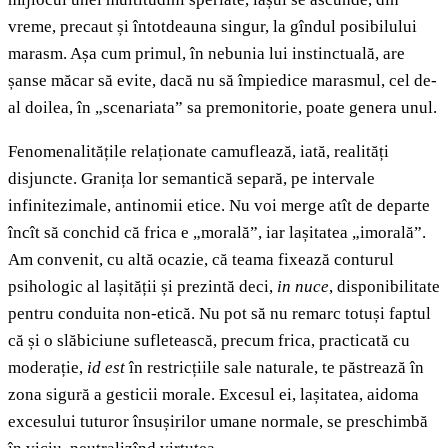
vreme, precaut și întotdeauna singur, la gîndul posibilului
marasm. Așa cum primul, în nebunia lui instinctuală, are
șanse măcar să evite, dacă nu să împiedice marasmul, cel de-
al doilea, în „scenariata” sa premonitorie, poate genera unul.
Fenomenalitățile relaționate camuflează, iată, realități
disjuncte. Granița lor semantică separă, pe intervale
infinitezimale, antinomii etice. Nu voi merge atît de departe
încît să conchid că frica e „morală”, iar lașitatea „imorală”.
Am convenit, cu altă ocazie, că teama fixează conturul
psihologic al lașității și prezintă deci,
in nuce
, disponibilitate
pentru conduita non-etică. Nu pot să nu remarc totuși faptul
că și o slăbiciune sufletească, precum frica, practicată cu
moderație,
id est
în restricțiile sale naturale, te păstrează în
zona sigură a gesticii morale. Excesul ei, lașitatea, aidoma
excesului tuturor însușirilor umane normale, se preschimbă