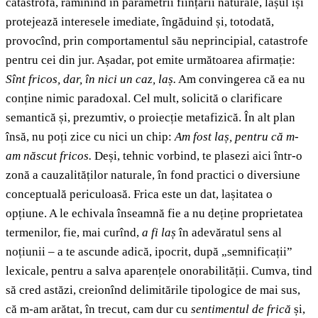
catastrofă, rămînînd în parametrii ființării naturale, lașul își
protejează interesele imediate, îngăduind și, totodată,
provocînd, prin comportamentul său neprincipial, catastrofe
pentru cei din jur. Așadar, pot emite următoarea afirmație:
Sînt fricos, dar, în nici un caz, laș.
Am convingerea că ea nu
conține nimic paradoxal. Cel mult, solicită o clarificare
semantică și, prezumtiv, o proiecție metafizică. În alt plan
însă, nu poți zice cu nici un chip:
Am fost laș, pentru că m-
am născut fricos.
Deși, tehnic vorbind, te plasezi aici într-o
zonă a cauzalităților naturale, în fond practici o diversiune
conceptuală periculoasă. Frica este un dat, lașitatea o
opțiune. A le echivala înseamnă fie a nu deține proprietatea
termenilor, fie, mai curînd,
a fi laș
în adevăratul sens al
noțiunii – a te ascunde adică, ipocrit, după „semnificații”
lexicale, pentru a salva aparențele onorabilității. Cumva, tind
să cred astăzi, creionînd delimitările tipologice de mai sus,
că m-am arătat, în trecut, cam dur cu
sentimentul de frică
și,