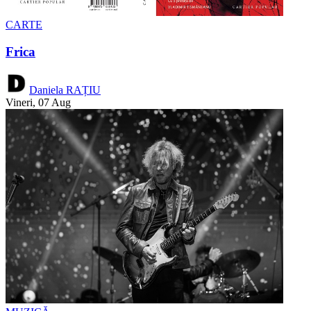
CARTE
Frica
Daniela RAȚIU
Vineri, 07 Aug