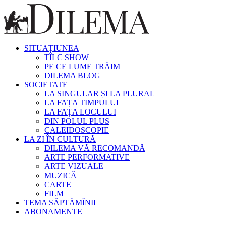
SITUAȚIUNEA
TÎLC SHOW
PE CE LUME TRĂIM
DILEMA BLOG
SOCIETATE
LA SINGULAR ȘI LA PLURAL
LA FAȚA TIMPULUI
LA FAȚA LOCULUI
DIN POLUL PLUS
CALEIDOSCOPIE
LA ZI ÎN CULTURĂ
DILEMA VĂ RECOMANDĂ
ARTE PERFORMATIVE
ARTE VIZUALE
MUZICĂ
CARTE
FILM
TEMA SĂPTĂMÎNII
ABONAMENTE