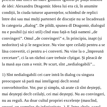
de idei: Alexandru Dragomir. Ideea lui era că, în anumite
condiții, în ciuda tuturor aparențelor, schimbul de replici
între doi sau mai mulți parteneri de discuție nu se încadrează
în categoria „dialog”. De pildă, spunea dl Dragomir, dialogul
nu e posibil (și nici util) cînd stau față-n față oameni „de
convingeri”. Omul „de convingeri” e, în principiu, inapt (și
nedoritor) să și le negocieze. Nu vine spre ceilalți pentru a se
lăsa convertit, ci pentru a-i converti. Nu vine la o „împreună
cercetare”, ci la un război care trebuie cîștigat. Și pleacă de
la masă așa cum a venit. Pe scurt, sînt „nedialogabili”...
1) Sînt nedialogabili cei care intră în dialog cu singura
preocupare să pară mai inteligenți decît restul
convorbitorilor. Vor, pur și simplu, să arate că sînt deștepți,
mai deștepți decît ceilalți, cei mai deștepți. Nu au convingeri,
nu au reguli. Au doar cultul propriei excelențe (mascînd,
uneori, un complex de inferioritate...). E, între altele, cazul