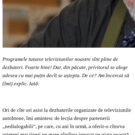
Programele tuturor televiziunilor noastre sînt pline de
dezbateri. Foarte bine! Dar, din păcate, privitorul se alege
adesea cu mai puțin decît se aștepta. De ce? Am încercat să
(îmi) explic. Iată:
Ori de cîte ori asist la dezbaterile organizate de televiziunile
autohtone, îmi amintesc de lecția despre partenerii
„nedialogabili”, pe care, cu ani în urmă, a oferit-o cîtorva
prieteni mai tineri un mare gînditor ignorat pe piața noastră