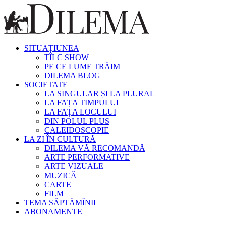
SITUAȚIUNEA
TÎLC SHOW
PE CE LUME TRĂIM
DILEMA BLOG
SOCIETATE
LA SINGULAR ȘI LA PLURAL
LA FAȚA TIMPULUI
LA FAȚA LOCULUI
DIN POLUL PLUS
CALEIDOSCOPIE
LA ZI ÎN CULTURĂ
DILEMA VĂ RECOMANDĂ
ARTE PERFORMATIVE
ARTE VIZUALE
MUZICĂ
CARTE
FILM
TEMA SĂPTĂMÎNII
ABONAMENTE