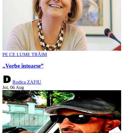
PE CE LUME TRĂIM
„Vorbe întoarse”
Rodica ZAFIU
Joi, 06 Aug