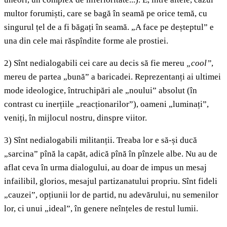
multor forumiști, care se bagă în seamă pe orice temă, cu
singurul țel de a fi băgați în seamă. „A face pe deșteptul” e
una din cele mai răspîndite forme ale prostiei.
2) Sînt nedialogabili cei care au decis să fie mereu
„cool”
,
mereu de partea „bună” a baricadei. Reprezentanți ai ultimei
mode ideologice, întruchipări ale „noului” absolut (în
contrast cu inerțiile „reacționarilor”), oameni „luminați”,
veniți, în mijlocul nostru, dinspre viitor.
3) Sînt nedialogabili militanții. Treaba lor e să-și ducă
„sarcina” pînă la capăt, adică pînă în pînzele albe. Nu au de
aflat ceva în urma dialogului, au doar de impus un mesaj
infailibil, glorios, mesajul partizanatului propriu. Sînt fideli
„cauzei”, opțiunii lor de partid, nu adevărului, nu semenilor
lor, ci unui „ideal”, în genere neînțeles de restul lumii.