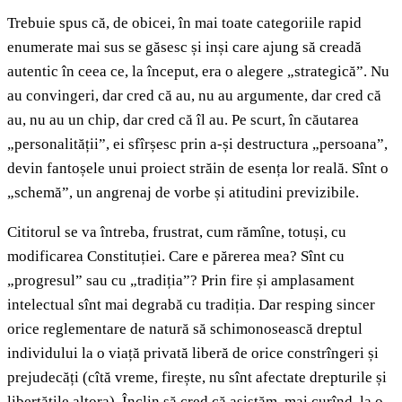
Trebuie spus că, de obicei, în mai toate categoriile rapid
enumerate mai sus se găsesc și inși care ajung să creadă
autentic în ceea ce, la început, era o alegere „strategică”. Nu
au convingeri, dar cred că au, nu au argumente, dar cred că
au, nu au un chip, dar cred că îl au. Pe scurt, în căutarea
„personalității”, ei sfîrșesc prin a-și destructura „persoana”,
devin fantoșele unui proiect străin de esența lor reală. Sînt o
„schemă”, un angrenaj de vorbe și atitudini previzibile.
Cititorul se va întreba, frustrat, cum rămîne, totuși, cu
modificarea Constituției. Care e părerea mea? Sînt cu
„progresul” sau cu „tradiția”? Prin fire și amplasament
intelectual sînt mai degrabă cu tradiția. Dar resping sincer
orice reglementare de natură să schimonosească dreptul
individului la o viață privată liberă de orice constrîngeri și
prejudecăți (cîtă vreme, firește, nu sînt afectate drepturile și
libertățile altora). Înclin să cred că asistăm, mai curînd, la o