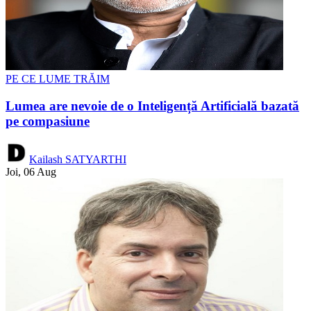
PE CE LUME TRĂIM
Lumea are nevoie de o Inteligență Artificială bazată
pe compasiune
Kailash SATYARTHI
Joi, 06 Aug