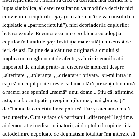
luptă simbolică, al cărei rezultat nu va modifica decisiv nici
conviețuirea cuplurilor
gay
(mai ales dacă se va consolida o
legislație a „parteneriatului”), nici deprinderile cuplurilor
heterosexuale. Recunosc că am o problemă cu adopția
copiilor în familiile
gay.
Instituția maternității nu există de
ieri, de azi. Ea ține de alcătuirea originară a omului și
implică un conglomerat de afecte, valori și semnificații
imposibil de anulat printr-un discurs de moment despre
„alteritate”, „toleranță”, „orientare” privată. Nu-mi intră în
cap că un copil poate crește ca lumea fără prezența feminină
a mamei sau spunînd „mamă” unui domn... Știu că, afirmînd
asta, mă fac antipatic preopinenților mei, mai „branșați”
decît mine la corectitudinea politică. Dar și aici am o mică
nedumerire. Cum se face că partizanii „diferenței” legitime,
ai democrației nediscriminatorii, ai dreptului la opinie și la
autodefinire nepoluate de dogmatism totalitar îmi interzic să