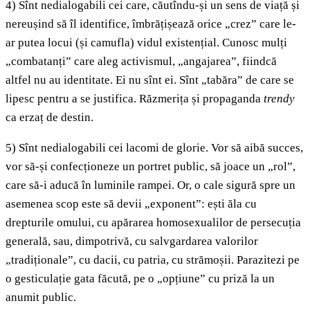
4) Sînt nedialogabili cei care, căutîndu-și un sens de viață și
nereușind să îl identifice, îmbrățișează orice „crez” care le-
ar putea locui (și camufla) vidul existențial. Cunosc mulți
„combatanți” care aleg activismul, „angajarea”, fiindcă
altfel nu au identitate. Ei nu sînt ei. Sînt „tabăra” de care se
lipesc pentru a se justifica. Răzmerița și propaganda
trendy
ca erzaț de destin.
5) Sînt nedialogabili cei lacomi de glorie. Vor să aibă succes,
vor să-și confecționeze un portret public, să joace un „rol”,
care să-i aducă în luminile rampei. Or, o cale sigură spre un
asemenea scop este să devii „exponent”: ești ăla cu
drepturile omului, cu apărarea homosexualilor de persecuția
generală, sau, dimpotrivă, cu salvgardarea valorilor
„tradiționale”, cu dacii, cu patria, cu strămoșii. Parazitezi pe
o gesticulație gata făcută, pe o „opțiune” cu priză la un
anumit public.