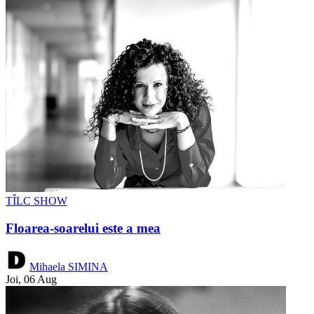
TÎLC SHOW
Floarea-soarelui este a mea
Mihaela SIMINA
Joi, 06 Aug