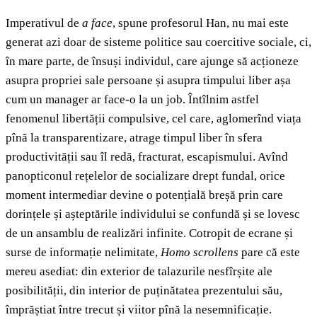
Imperativul de
a face
, spune profesorul Han, nu mai este
generat azi doar de sisteme politice sau coercitive sociale, ci,
în mare parte, de însuși individul, care ajunge să acționeze
asupra propriei sale persoane și asupra timpului liber așa
cum un manager ar face-o la un job. Întîlnim astfel
fenomenul libertății compulsive, cel care, aglomerînd viața
pînă la transparentizare, atrage timpul liber în sfera
productivității sau îl redă, fracturat, escapismului. Avînd
panopticonul rețelelor de socializare drept fundal, orice
moment intermediar devine o potențială breșă prin care
dorințele și așteptările individului se confundă și se lovesc
de un ansamblu de realizări infinite. Cotropit de ecrane și
surse de informație nelimitate,
Homo scrollens
pare că este
mereu asediat: din exterior de talazurile nesfîrșite ale
posibilității, din interior de puținătatea prezentului său,
împrăștiat între trecut și viitor pînă la nesemnificație.