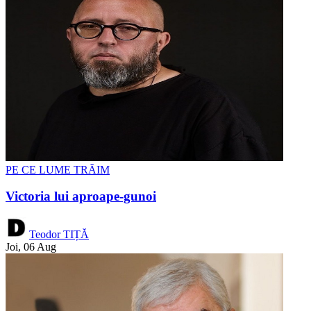
PE CE LUME TRĂIM
Victoria lui aproape-gunoi
Teodor TIȚĂ
Joi, 06 Aug