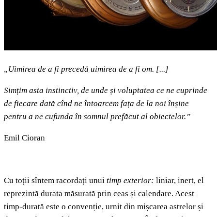
„Uimirea de a fi precedă uimirea de a fi om. [...]
Simțim asta instinctiv, de unde și voluptatea ce ne cuprinde
de fiecare dată cînd ne întoarcem fața de la noi înșine
pentru a ne cufunda în somnul prefăcut al obiectelor.”
Emil Cioran
Cu toții sîntem racordați unui
timp exterior:
liniar, inert, el
reprezintă durata măsurată prin ceas și calendare. Acest
timp-durată este o convenție, urnit din mișcarea astrelor și