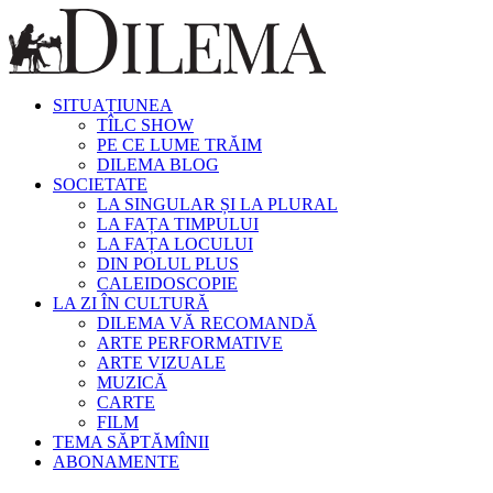
SITUAȚIUNEA
TÎLC SHOW
PE CE LUME TRĂIM
DILEMA BLOG
SOCIETATE
LA SINGULAR ȘI LA PLURAL
LA FAȚA TIMPULUI
LA FAȚA LOCULUI
DIN POLUL PLUS
CALEIDOSCOPIE
LA ZI ÎN CULTURĂ
DILEMA VĂ RECOMANDĂ
ARTE PERFORMATIVE
ARTE VIZUALE
MUZICĂ
CARTE
FILM
TEMA SĂPTĂMÎNII
ABONAMENTE