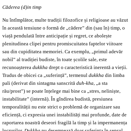
Căderea (d)in timp
Nu întîmplător, multe tradiții filozofice și religioase au văzut
în această tensiune o formă de „cădere” din (sau în) timp, o
viață pendulată între anticipație și regret, ce abolește
plenitudinea clipei pentru promiscuitatea faptelor viitoare
sau din cupiditatea memoriei. Ca exemplu, „primul adevăr
nobil” al tradiției budiste, în toate școlile sale, este
recunoașterea
dukkha
drept o caracteristică inerentă a vieții.
Tradus de obicei ca „suferință”, termenul
dukkha
din limba
pali (derivat din sintagma sanscrită
duh-kha
, „a sta
rău/prost”) se poate înțelege mai bine ca „stres, neliniște,
instabilitate” (internă). În gîndirea budistă, presiunea
temporalității nu este strict o problemă de organizare sau
eficiență, ci expresia unei instabilități mai profunde, date de
raportarea noastră deseori fragilă la timp și la impermanența
lucrurilor.
Dukkha
nu desemnează doar suferința în sensul