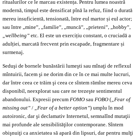
ritualurilor ce le marcau existența. Pentru lumea noastră
modernă, timpul este densificat pînă la refuz, fiind o durată
mereu insuficientă, tensionată, între eul martor și eul actor;
sau între „mine”, „familie”, „muncă”, „prieteni”, „hobby”,
„wellbeing”
etc. El este un exercițiu constant, o cruciadă a
adulției, marcată frecvent prin escapade, fragmentare și
surmenaj.
Seduşi de bornele bunăstării lumeşti sau mînaţi de reflexul
mîntuirii, facem şi ne dorim din ce în ce mai multe lucruri,
dar între ceea ce trăim şi ceea ce sîntem rămîne mereu ceva
disponibil, neexplorat sau care ne trezeşte sentimentul
abandonului. Expresii precum
FOMO
sau
FOBO
(
„Fear of
missing out”
/
„Fear of a better option”
) umplu în mod
autoironic, dar şi declamativ Internetul, semnalînd mutaţii
mai profunde ale sensibilităţilor contemporane. Sîntem
obişnuiţi ca anxietatea să apară din lipsuri, dar pentru mulţi