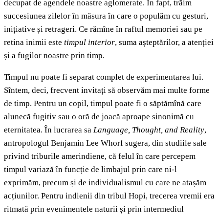
decupat de agendele noastre aglomerate. În fapt, trăim
succesiunea zilelor în măsura în care o populăm cu gesturi,
inițiative și retrageri. Ce rămîne în raftul memoriei sau pe
retina inimii este
timpul interior
, suma așteptărilor, a atenției
și a fugilor noastre prin timp.
Timpul nu poate fi separat complet de experimentarea lui.
Sîntem, deci, frecvent invitați să observăm mai multe forme
de timp. Pentru un copil, timpul poate fi o săptămînă care
alunecă fugitiv sau o oră de joacă aproape sinonimă cu
eternitatea. În lucrarea sa
Language, Thought, and Reality
,
antropologul Benjamin Lee Whorf sugera, din studiile sale
privind triburile amerindiene, că felul în care percepem
timpul variază în funcție de limbajul prin care ni-l
exprimăm, precum și de individualismul cu care ne atașăm
acțiunilor. Pentru indienii din tribul Hopi, trecerea vremii era
ritmată prin evenimentele naturii și prin intermediul