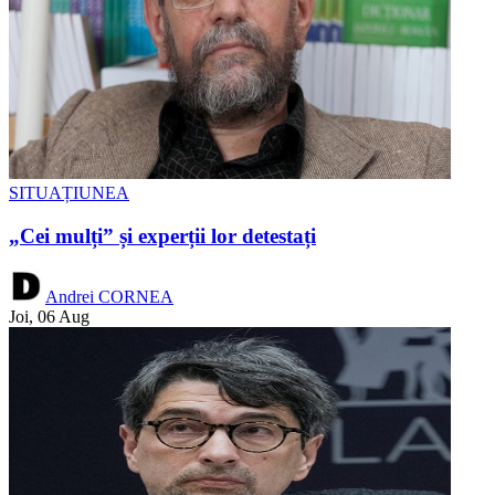
SITUAȚIUNEA
„Cei mulți” și experții lor detestați
Andrei CORNEA
Joi, 06 Aug