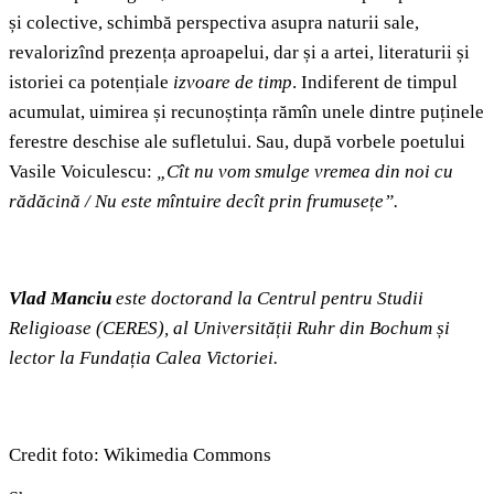
și colective, schimbă perspectiva asupra naturii sale,
revalorizînd prezența aproapelui, dar și a artei, literaturii și
istoriei ca potențiale
izvoare de timp
. Indiferent de timpul
acumulat, uimirea și recunoștința rămîn unele dintre puținele
ferestre deschise ale sufletului. Sau, după vorbele poetului
Vasile Voiculescu:
„Cît nu vom smulge vremea din noi cu
rădăcină / Nu este mîntuire decît prin frumusețe”.
Vlad Manciu
este doctorand la Centrul pentru Studii
Religioase (CERES), al Universității Ruhr din Bochum și
lector la Fundația Calea Victoriei.
Credit foto: Wikimedia Commons