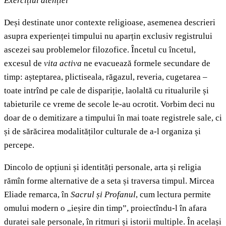
Exercițiul atenției
Deși destinate unor contexte religioase, asemenea descrieri
asupra experienței timpului nu aparțin exclusiv registrului
ascezei sau problemelor filozofice. Încetul cu încetul,
excesul de
vita activa
ne evacuează formele secundare de
timp: așteptarea, plictiseala, răgazul, reveria, cugetarea –
toate intrînd pe cale de dispariție, laolaltă cu ritualurile și
tabieturile ce vreme de secole le-au ocrotit. Vorbim deci nu
doar de o demitizare a timpului în mai toate registrele sale, ci
și de sărăcirea modalităților culturale de a-l organiza și
percepe.
Dincolo de opțiuni și identități personale, arta și religia
rămîn forme alternative de a seta și traversa timpul. Mircea
Eliade remarca, în
Sacrul și Profanul
, cum lectura permite
omului modern o „ieșire din timp”, proiectîndu-l în afara
duratei sale personale, în ritmuri și istorii multiple. În același