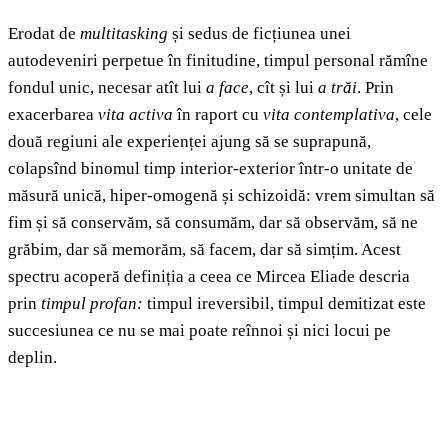
Erodat de
multitasking
și sedus de ficțiunea unei
autodeveniri perpetue în finitudine, timpul personal rămîne
fondul unic, necesar atît lui
a face
, cît și lui
a trăi
. Prin
exacerbarea
vita activa
în raport cu
vita contemplativa
,
cele
două regiuni ale experienței ajung să se suprapună,
colapsînd binomul timp interior-exterior într-o unitate de
măsură unică, hiper-omogenă și schizoidă: vrem simultan să
fim și să conservăm, să consumăm, dar să observăm, să ne
grăbim, dar să memorăm, să facem, dar să simțim. Acest
spectru acoperă definiția a ceea ce Mircea Eliade descria
prin
timpul profan:
timpul ireversibil, timpul demitizat este
succesiunea ce nu se mai poate reînnoi și nici locui pe
deplin.