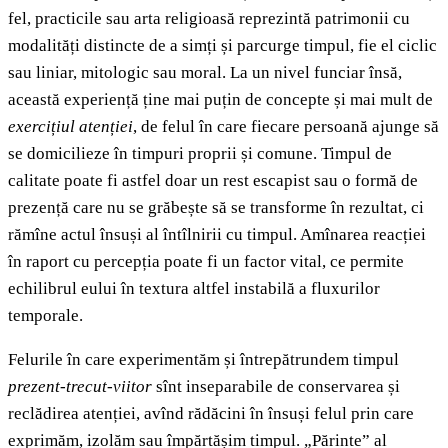
fel, practicile sau arta religioasă reprezintă patrimonii cu
modalități distincte de a simți și parcurge timpul, fie el ciclic
sau liniar, mitologic sau moral. La un nivel funciar însă,
această experiență ține mai puțin de concepte și mai mult de
exercițiul atenției
, de felul în care fiecare persoană ajunge să
se domicilieze în timpuri proprii și comune. Timpul de
calitate poate fi astfel doar un rest escapist sau o formă de
prezență care nu se grăbește să se transforme în rezultat, ci
rămîne actul însuși al întîlnirii cu timpul. Amînarea reacției
în raport cu percepția poate fi un factor vital, ce permite
echilibrul eului în textura altfel instabilă a fluxurilor
temporale.
Felurile în care experimentăm și întrepătrundem timpul
prezent-trecut-viitor
sînt inseparabile de conservarea și
reclădirea atenției, avînd rădăcini în însuși felul prin care
exprimăm, izolăm sau împărtășim timpul. „Părinte” al