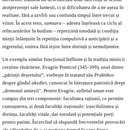
atotprezenței sale lumești, ci și dificultatea de a ne așeza în
realitate, fără a azvîrli sau confunda timpul între trecut și
viitor. În acest sens,
samsara
– adesea înțeleasă ca ciclu al
reîncarnărilor în budism – reprezintă totodată și condiția
minții înlănțuite în repetiția compulsivă a anticipării și a
regretului, rotirea fără ieșire între dorință și nemulțumire.
Un exemplu similar funcțional întîlnim și în tradiția misticii
creștine răsăritene. Evagrie Ponticul (345-399), unul dintre
„părinții deșertului”, vorbește în tratatul său
Praktikos
despre gîndul
akediei
, cunoscut în literatura patristică drept
„demonul amiezii”. Pentru Evagrie, sufletul uman este
compus din trei componente: facultatea rațiunii, ce permite
cunoașterea, și două facultăți iraționale: irascibilitatea și
dorința, facultăți vitale, dar totodată și potențiale porți
pentru patimi. Încercînd să răspundă frecventelor provocări
ale călugărilor de a-și gestiona timpul în sens firesc