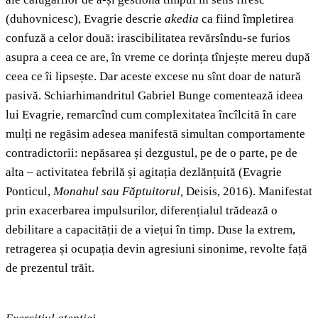
(duhovnicesc), Evagrie descrie
akedia
ca fiind împletirea
confuză a celor două: irascibilitatea revărsîndu-se furios
asupra a ceea ce are, în vreme ce dorința tînjește mereu după
ceea ce îi lipsește. Dar aceste excese nu sînt doar de natură
pasivă. Schiarhimandritul Gabriel Bunge comentează ideea
lui Evagrie, remarcînd cum complexitatea încîlcită în care
mulți ne regăsim adesea manifestă simultan comportamente
contradictorii: nepăsarea și dezgustul, pe de o parte, pe de
alta – activitatea febrilă și agitația dezlănțuită (Evagrie
Ponticul,
Monahul sau Făptuitorul,
Deisis, 2016). Manifestat
prin exacerbarea impulsurilor, diferențialul trădează o
debilitare a capacității de a viețui în timp. Duse la extrem,
retragerea și ocupația devin agresiuni sinonime, revolte față
de prezentul trăit.