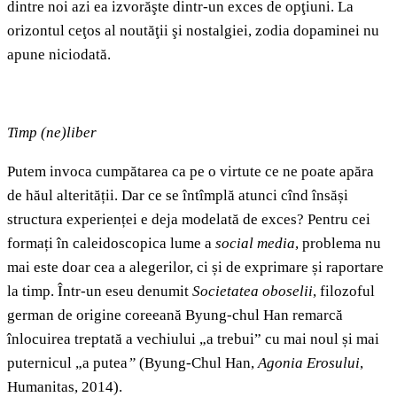
dintre noi azi ea izvorăşte dintr-un exces de opţiuni. La
orizontul ceţos al noutăţii şi nostalgiei, zodia dopaminei nu
apune niciodată.
Timp (ne)liber
Putem invoca cumpătarea ca pe o virtute ce ne poate apăra
de hăul alterității. Dar ce se întîmplă atunci cînd însăși
structura experienței e deja modelată de exces? Pentru cei
formați în caleidoscopica lume a
social media
, problema nu
mai este doar cea a alegerilor, ci și de exprimare și raportare
la timp. Într-un eseu denumit
Societatea oboselii
, filozoful
german de origine coreeană Byung-chul Han remarcă
înlocuirea treptată a vechiului „a trebui” cu mai noul și mai
puternicul „a putea
”
(Byung-Chul Han,
Agonia Erosului
,
Humanitas, 2014).