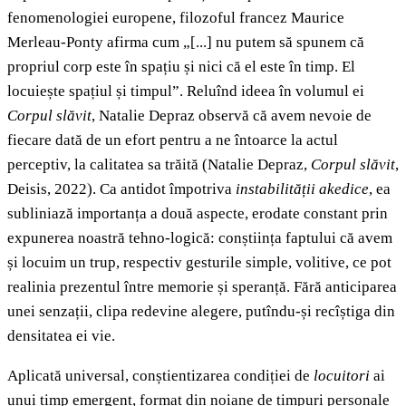
fenomenologiei europene, filozoful francez Maurice
Merleau-Ponty afirma cum „[...] nu putem să spunem că
propriul corp este în spațiu și nici că el este în timp. El
locuiește spațiul și timpul”. Reluînd ideea în volumul ei
Corpul slăvit
, Natalie Depraz observă că avem nevoie de
fiecare dată de un efort pentru a ne întoarce la actul
perceptiv, la calitatea sa trăită (Natalie Depraz,
Corpul slăvit
,
Deisis, 2022). Ca antidot împotriva
instabilității akedice
, ea
subliniază importanța a două aspecte, erodate constant prin
expunerea noastră tehno-logică: conștiința faptului că avem
și locuim un trup, respectiv gesturile simple, volitive, ce pot
realinia prezentul între memorie și speranță. Fără anticiparea
unei senzații, clipa redevine alegere, putîndu-și recîștiga din
densitatea ei vie.
Aplicată universal, conștientizarea condiției de
locuitori
ai
unui timp emergent, format din noiane de timpuri personale