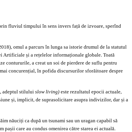
rin fluviul timpului în sens invers față de izvoare, sperînd
2018), omul a parcurs în lunga sa istorie drumul de la statutul
ei Artificiale și a rețelelor informaționale globale. Toată
seze contururile, a creat un soi de pierdere de suflu pentru
 mai concurențial, în pofida discursurilor sforăitoare despre
 adeptul stilului
slow living)
este rezultatul epocii actuale,
e și, implicit, de suprasolicitare asupra indivizilor, dar și a
ecăim năuciți ca după un tsunami sau un uragan capabil să
im pașii care au condus omenirea către starea ei actuală.