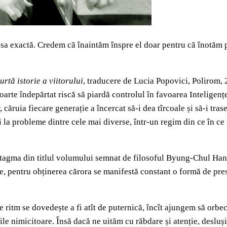
esa exactă. Credem că înaintăm înspre el doar pentru că înotăm p
rtă istorie a viitorului
, traducere de Lucia Popovici, Polirom, 
u foarte îndepărtat riscă să piardă controlul în favoarea Inteligenț
 căruia fiecare generație a încercat să-i dea tîrcoale și să-i tra
i la probleme dintre cele mai diverse, într-un regim din ce în ce
tagma din titlul volumului semnat de filosoful Byung-Chul Han,
 pentru obținerea cărora se manifestă constant o formă de presiun
e ritm se dovedește a fi atît de puternică, încît ajungem să orb
ile nimicitoare. Însă dacă ne uităm cu răbdare și atenție, desluș