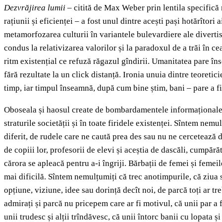
Dezvrăjirea lumii
– citită de Max Weber prin lentila specifică mo
rațiunii și eficienței – a fost unul dintre acești pași hotărîtori 
metamorfozarea culturii în variantele bulevardiere ale divert
condus la relativizarea valorilor și la paradoxul de a trăi în c
ritm existențial ce refuză răgazul gîndirii. Umanitatea pare însc
fără rezultate la un click distanță. Ironia unuia dintre teoret
timp, iar timpul înseamnă, după cum bine știm, bani – pare a fi
Oboseala și haosul create de bombardamentele informaționale, m
straturile societății și în toate firidele existenței. Sîntem nem
diferit, de rudele care ne caută prea des sau nu ne cercetează de
de copiii lor, profesorii de elevi și aceștia de dascăli, cumpărăt
cărora se apleacă pentru a-i îngriji. Bărbații de femei și femei
mai dificilă. Sîntem nemulțumiți că trec anotimpurile, că ziua sc
opțiune, viziune, idee sau dorință decît noi, de parcă toți ar tre
admirați și parcă nu pricepem care ar fi motivul, că unii par a fi
unii trudesc și alții trîndăvesc, că unii întorc banii cu lopat