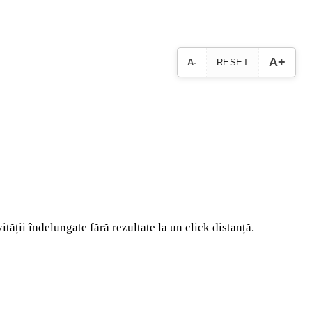
A+
A-
RESET
ității îndelungate fără rezultate la un click distanță.