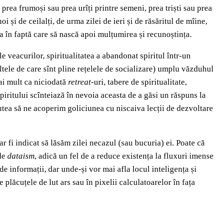
 prea frumoși sau prea urîți printre semeni, prea triști sau prea
i și de ceilalți, de urma zilei de ieri și de răsăritul de mîine,
ea în faptă care să nască apoi mulțumirea și recunoștința.
 veacurilor, spiritualitatea a abandonat spiritul într-un
altele de care sînt pline rețelele de socializare) umplu văzduhul
mai mult ca niciodată
retreat
-uri, tabere de spiritualitate,
piritului scînteiază în nevoia aceasta de a găsi un răspuns la
putea să ne acoperim goliciunea cu niscaiva lecții de dezvoltare
ar fi indicat să lăsăm zilei necazul (sau bucuria) ei
.
Poate că
 de
dataism
, adică un fel de a reduce existența la fluxuri imense
 de informații, dar unde-și vor mai afla locul inteligența și
e plăcuțele de lut ars sau în pixelii calculatoarelor în fața