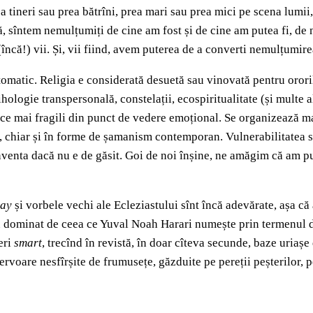
a tineri sau prea bătrîni, prea mari sau prea mici pe scena lumii,
ă, sîntem nemulțumiți de cine am fost și de cine am putea fi, de no
(încă!) vii. Și, vii fiind, avem puterea de a converti nemulțumir
tomatic. Religia e considerată desuetă sau vinovată pentru ororile
sihologie transpersonală, constelații, ecospiritualitate (și multe 
 în ce mai fragili din punct de vedere emoțional. Se organizează 
pie, chiar și în forme de șamanism contemporan. Vulnerabilitatea s
l inventa dacă nu e de găsit. Goi de noi înșine, ne amăgim că am 
day
și vorbele vechi ale Ecleziastului sînt încă adevărate, așa că 
au dominat de ceea ce Yuval Noah Harari numește prin termenul
eri
smart
, trecînd în revistă, în doar cîteva secunde, baze uriașe
zervoare nesfîrșite de frumusețe, găzduite pe pereții peșterilor, p