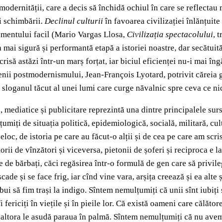
dernității, care a decis să închidă ochiul în care se reflectau mi
ai schimbării.
Declinul culturii
în favoarea civilizației înlănțuite
ismentului facil (Mario Vargas Llosa,
Civilizația spectacolului
, 
ea mai sigură și performantă etapă a istoriei noastre, dar secătui
risă astăzi într-un marș forțat, iar biciul eficienței nu-i mai în
icienii postmodernismului, Jean-François Lyotard, potrivit căreia
 sloganul tăcut al unei lumi care curge năvalnic spre ceva ce ni
ediatice și publicitare reprezintă una dintre principalele surs
ulțumiți de situația politică, epidemiologică, socială, militară, c
loc, de istoria pe care au făcut-o alții și de cea pe care am scris
orii de vînzători și viceversa, pietonii de șoferi și reciproca e l
le de bărbați, căci regăsirea într-o formulă de gen care să privi
ade și se face frig, iar cînd vine vara, arșița creează și ea alte
bui să fim trași la indigo. Sîntem nemulțumiți că unii sînt iubiți 
 fericiți în viețile și în pieile lor. Că există oameni care călăto
a și altora le asudă paraua în palmă. Sîntem nemulțumiți că nu av