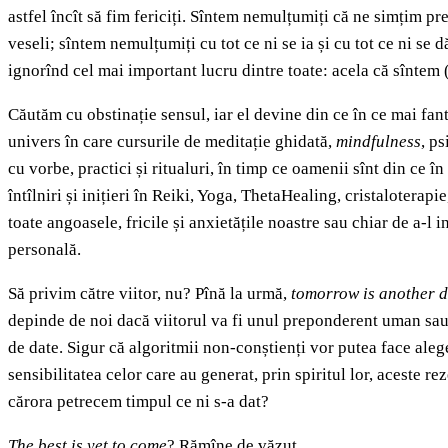
astfel încît să fim fericiți. Sîntem nemulțumiți că ne simțim pre
veseli; sîntem nemulțumiți cu tot ce ni se ia și cu tot ce ni se d
ignorînd cel mai important lucru dintre toate: acela că sîntem 
Căutăm cu obstinație sensul, iar el devine din ce în ce mai fan
univers în care cursurile de meditație ghidată,
mindfulness
, p
cu vorbe, practici și ritualuri, în timp ce oamenii sînt din ce
întîlniri și inițieri în Reiki, Yoga, ThetaHealing, cristalotera
toate angoasele, fricile și anxietățile noastre sau chiar de a-
personală.
Să privim către viitor, nu? Pînă la urmă,
tomorrow is another 
depinde de noi dacă viitorul va fi unul preponderent uman s
de date.
Sigur că algoritmii non-conștienți vor putea face aleg
sensibilitatea celor care au generat, prin spiritul lor, aceste re
cărora petrecem timpul ce ni s-a dat?
The best is yet to come
? Rămîne de văzut.