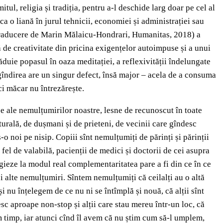
tul, religia și tradiția, pentru a-l deschide larg doar pe cel al
 ca o liană în jurul tehnicii, economiei și administrației sau
traducere de Marin Mălaicu-Hondrari, Humanitas, 2018) a
tă de creativitate din pricina exigențelor autoimpuse și a unui
găduie popasul în oaza meditației, a reflexivității îndelungate
 gîndirea are un singur defect, însă major – acela de a consuma
ci măcar nu întrezărește.
e ale nemulțumirilor noastre, lesne de recunoscut în toate
ulturală, de dușmani și de prieteni, de vecinii care gîndesc
-o noi pe nisip. Copiii sînt nemulțumiți de părinți și părinții
a fel de valabilă, pacienții de medici și doctorii de cei asupra
legieze la modul real complementaritatea pare a fi din ce în ce
 și alte nemulțumiri. Sîntem nemulțumiți că ceilalți au o altă
și nu înțelegem de ce nu ni se întîmplă și nouă, că alții sînt
resc aproape non-stop și alții care stau mereu într-un loc, că
em timp, iar atunci cînd îl avem că nu știm cum să-l umplem,