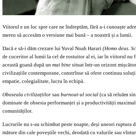
Viitorul e un loc spre care ne îndreptăm, fără a-i cunoaște adr
mereu să accesăm o versiune mai bună – a noastră și a lumii.
Dacă e să-i dăm crezare lui Yuval Noah Harari
(
Homo deus. Scu
de cuceritor al lumii la cel de rostuitor al ei, iar în viitorul n
această goană după un
mai bine
situat într-un orizont mișcător,
civilizațiile contemporane, constrînse să ofere continuu soluți
empatie, colegialitate, lucru în echipă.
Oboseala civilizațiilor
sau
burnout-ul social
(ca să reluăm sin
dominate de obsesia performanței și a productivității maximale,
comunităților.
Lucrurile nu s-au schimbat peste noapte, deși uneori ruptura d
măture din cale poveștile vechi, deodată cu valurile sau vîntur