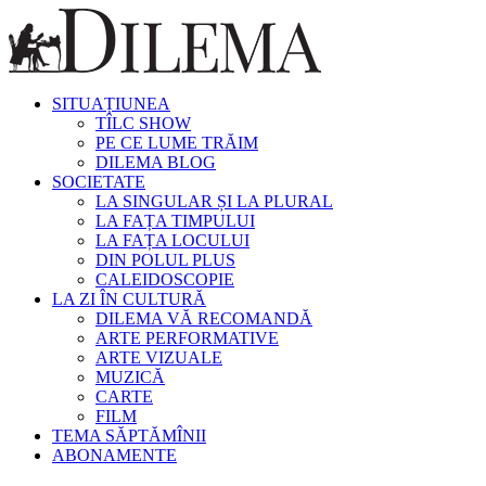
SITUAȚIUNEA
TÎLC SHOW
PE CE LUME TRĂIM
DILEMA BLOG
SOCIETATE
LA SINGULAR ȘI LA PLURAL
LA FAȚA TIMPULUI
LA FAȚA LOCULUI
DIN POLUL PLUS
CALEIDOSCOPIE
LA ZI ÎN CULTURĂ
DILEMA VĂ RECOMANDĂ
ARTE PERFORMATIVE
ARTE VIZUALE
MUZICĂ
CARTE
FILM
TEMA SĂPTĂMÎNII
ABONAMENTE