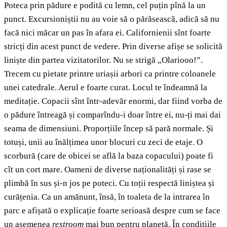
Poteca prin pădure e podită cu lemn, cel puțin pînă la un
punct. Excursioniștii nu au voie să o părăsească, adică să nu
facă nici măcar un pas în afara ei. Californienii sînt foarte
stricți din acest punct de vedere. Prin diverse afișe se solicită
liniște din partea vizitatorilor. Nu se strigă „Olariooo!”.
Trecem cu pietate printre uriașii arbori ca printre coloanele
unei catedrale. Aerul e foarte curat. Locul te îndeamnă la
meditație. Copacii sînt într-adevăr enormi, dar fiind vorba de
o pădure întreagă și comparîndu-i doar între ei, nu-ți mai dai
seama de dimensiuni. Proporțiile încep să pară normale. Și
totuși, unii au înălțimea unor blocuri cu zeci de etaje. O
scorbură (care de obicei se află la baza copacului) poate fi
cît un cort mare. Oameni de diverse naționalități și rase se
plimbă în sus și-n jos pe poteci. Cu toții respectă liniștea și
curățenia. Ca un amănunt, însă, în toaleta de la intrarea în
parc e afișată o explicație foarte serioasă despre cum se face
un asemenea
restroom
mai bun pentru planetă. În condițiile