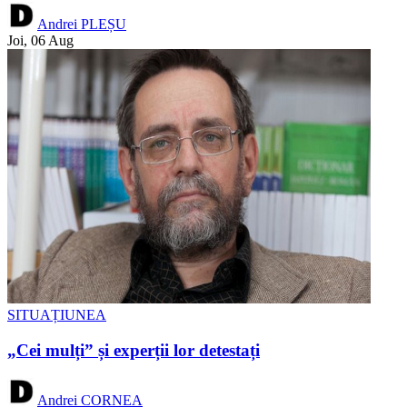
Andrei PLEȘU
Joi, 06 Aug
SITUAȚIUNEA
„Cei mulți” și experții lor detestați
Andrei CORNEA