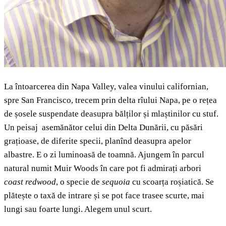
La întoarcerea din Napa Valley, valea vinului californian,
spre San Francisco, trecem prin delta rîului Napa, pe o rețea
de șosele suspendate deasupra bălților și mlaștinilor cu stuf.
Un peisaj asemănător celui din Delta Dunării, cu păsări
grațioase, de diferite specii, planînd deasupra apelor
albastre. E o zi luminoasă de toamnă. Ajungem în parcul
natural numit Muir Woods în care pot fi admirați arbori
coast redwood
, o specie de
sequoia
cu scoarța roșiatică. Se
plătește o taxă de intrare și se pot face trasee scurte, mai
lungi sau foarte lungi. Alegem unul scurt.