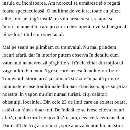
insula cu închisoarea. Am norocul să urmăresc și o regată
foarte spectaculoasă. O mulțime de veliere, toate cu pînze
albe, trec pe lîngă insulă, în vîltoarea cursei, și apoi se
întorc, moment în care privitorii descoperă reversul negru al
pînzelor. Totul e un spectacol.
Mai pe seară ne plimbăm cu tramvaiul. Nu mai prindem
locuri afară, dar în interior putem observa în detaliu cum
vatmanul manevrează pîrghiile și frînele chiar din mijlocul
vagonului. E o muncă grea, care necesită mult efort fizic.
Tramvaiul istoric urcă și coboară străzile în pantă printre
minunatele case tradiționale din San Francisco. Spre surpriza
noastră, în vagon nu sînt numai turiști, ci și călători
obișnuiți, localnici. Din cele 23 de linii care au existat odată,
astăzi au rămas doar trei. De îndată ce se ivesc cîteva locuri
afară, conductorul ne invită să ieșim, ceea ce facem imediat.
Dar e atît de frig acolo încît, spre amuzamentul lui, nu știm