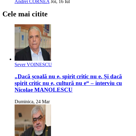
Andrei CORNEA
Joi, 16 Iul
Cele mai citite
Sever VOINESCU
„Dacă școală nu e, spirit critic nu e. Și dacă
spirit critic nu e, cultură nu e“ – interviu cu
Nicolae MANOLESCU
Duminica, 24 Mar