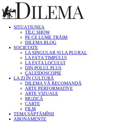
SITUAȚIUNEA
TÎLC SHOW
PE CE LUME TRĂIM
DILEMA BLOG
SOCIETATE
LA SINGULAR ȘI LA PLURAL
LA FAȚA TIMPULUI
LA FAȚA LOCULUI
DIN POLUL PLUS
CALEIDOSCOPIE
LA ZI ÎN CULTURĂ
DILEMA VĂ RECOMANDĂ
ARTE PERFORMATIVE
ARTE VIZUALE
MUZICĂ
CARTE
FILM
TEMA SĂPTĂMÎNII
ABONAMENTE