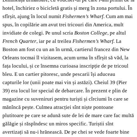
hotel, închiriez o bicicletă gratis și merg în zona portului. În
sfîrșit, ajung în locul numit
Fishermen
’s Wharf
. Cum am mai
spus, în copilărie am avut trei tricouri din America, mult
invidiate de colegi. Pe unul scria
Boston College
, pe altul
French Quarter
, iar pe al treilea
Fishermen
’s Wharf.
La
Boston am fost cu un an în urmă, cartierul francez din New
Orleans tocmai îl vizitasem, acum urma în sfîrșit să văd, la
fața locului, și ce însemna curioasa inscripție de pe tricoul
bleu. E un cartier pitoresc, unde pescarii își aduceau
capturile lor (unii poate mai vin și astăzi). Cheiul 39 (Pier
39) era locul lor special de debarcare. În prezent e plin de
magazine cu suveniruri pentru turiști și cîrciumi în care se
mănîncă pește. Culmea atracției sînt niște pontoane
plutitoare pe care se adună sute de lei de mare care fac multă
gălăgie și răspîndesc un miros specific. Turiștii sînt
avertizați să nu-i hrănească. De pe chei se vede foarte bine