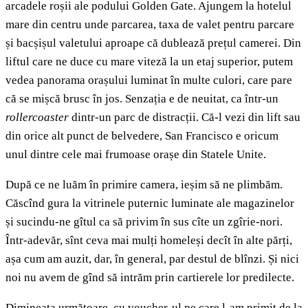
arcadele roșii ale podului Golden Gate. Ajungem la hotelul
mare din centru unde parcarea, taxa de valet pentru parcare
și bacșișul valetului aproape că dublează prețul camerei. Din
liftul care ne duce cu mare viteză la un etaj superior, putem
vedea panorama orașului luminat în multe culori, care pare
că se mișcă brusc în jos. Senzația e de neuitat, ca într-un
rollercoaster
dintr-un parc de distracții. Că-l vezi din lift sau
din orice alt punct de belvedere, San Francisco e oricum
unul dintre cele mai frumoase orașe din Statele Unite.
După ce ne luăm în primire camera, ieșim să ne plimbăm.
Căscînd gura la vitrinele puternic luminate ale magazinelor
și sucindu-ne gîtul ca să privim în sus cîte un zgîrie-nori.
Într-adevăr, sînt ceva mai mulți homeleși decît în alte părți,
așa cum am auzit, dar, în general, par destul de blînzi. Și nici
noi nu avem de gînd să intrăm prin cartierele lor predilecte.
Dimineața următoare, cu voucher-ul pe care l-am primit de la