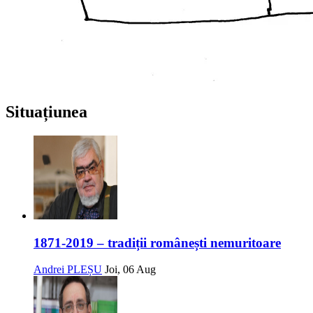
Situațiunea
1871-2019 – tradiții românești nemuritoare
Andrei PLEȘU
Joi, 06 Aug