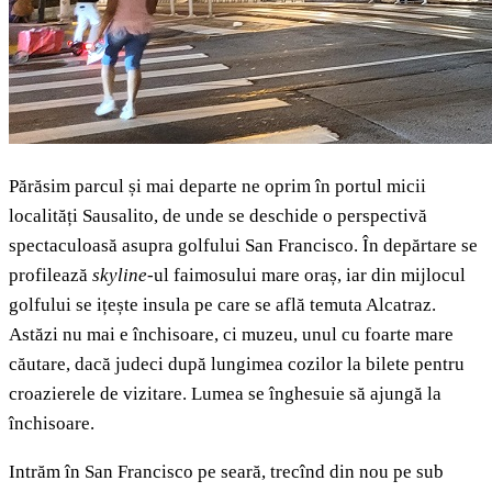
Părăsim parcul și mai departe ne oprim în portul micii
localități Sausalito, de unde se deschide o perspectivă
spectaculoasă asupra golfului San Francisco. În depărtare se
profilează
skyline
-ul faimosului mare oraș, iar din mijlocul
golfului se ițește insula pe care se află temuta Alcatraz.
Astăzi nu mai e închisoare, ci muzeu, unul cu foarte mare
căutare, dacă judeci după lungimea cozilor la bilete pentru
croazierele de vizitare. Lumea se înghesuie să ajungă la
închisoare.
Intrăm în San Francisco pe seară, trecînd din nou pe sub