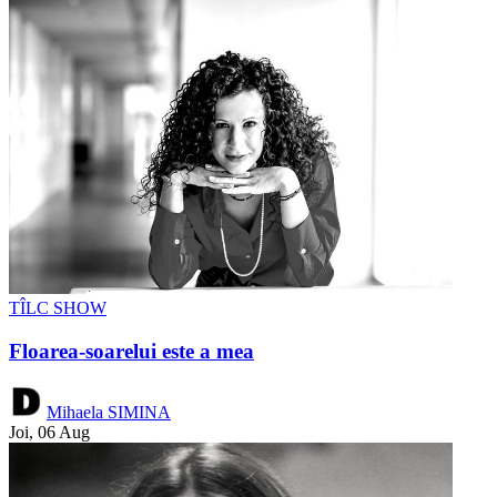
TÎLC SHOW
Floarea-soarelui este a mea
Mihaela SIMINA
Joi, 06 Aug