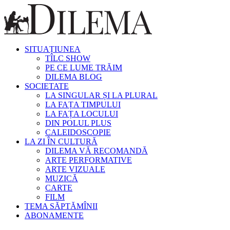
SITUAȚIUNEA
TÎLC SHOW
PE CE LUME TRĂIM
DILEMA BLOG
SOCIETATE
LA SINGULAR ȘI LA PLURAL
LA FAȚA TIMPULUI
LA FAȚA LOCULUI
DIN POLUL PLUS
CALEIDOSCOPIE
LA ZI ÎN CULTURĂ
DILEMA VĂ RECOMANDĂ
ARTE PERFORMATIVE
ARTE VIZUALE
MUZICĂ
CARTE
FILM
TEMA SĂPTĂMÎNII
ABONAMENTE