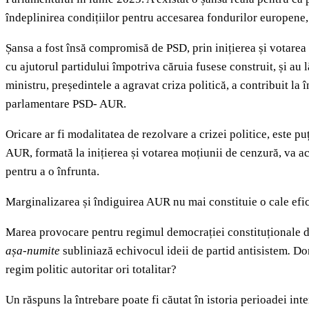
îndeplinirea condițiilor pentru accesarea fondurilor europene
Șansa a fost însă compromisă de PSD, prin inițierea și votarea
cu ajutorul partidului împotriva căruia fusese construit, și a
ministru, președintele a agravat criza politică, a contribuit la
parlamentare PSD- AUR.
Oricare ar fi modalitatea de rezolvare a crizei politice, este 
AUR, formată la inițierea și votarea moțiunii de cenzură, va ac
pentru a o înfrunta.
Marginalizarea și îndiguirea AUR nu mai constituie o cale efici
Marea provocare pentru regimul democrației constituționale din
așa-numite
subliniază echivocul ideii de partid antisistem
.
Dor
regim politic autoritar ori totalitar?
Un răspuns la întrebare poate fi căutat în istoria perioadei int