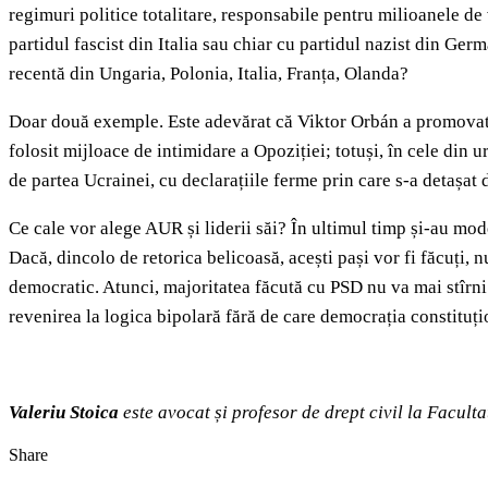
regimuri politice totalitare, responsabile pentru milioanele de
partidul fascist din Italia sau chiar cu partidul nazist din Ger
recentă din Ungaria, Polonia, Italia, Franța, Olanda?
Doar două exemple. Este adevărat că Viktor Orbán a promovat il
folosit mijloace de intimidare a Opoziției; totuși, în cele din 
de partea Ucrainei, cu declarațiile ferme prin care s-a detașat 
Ce cale vor alege AUR și liderii săi? În ultimul timp și-au mod
Dacă, dincolo de retorica belicoasă, acești pași vor fi făcuți, 
democratic. Atunci, majoritatea făcută cu PSD nu va mai stîrni
revenirea la logica bipolară fără de care democrația constituț
Valeriu Stoica
este avocat și profesor de drept civil la Facult
Share