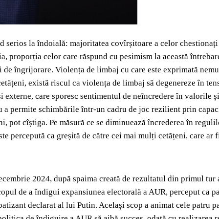
 serios la îndoială: majoritatea covîrșitoare a celor chestionați 
, proporția celor care răspund cu pesimism la această întrebare
iori de îngrijorare. Violența de limbaj cu care este exprimată nem
etățeni, există riscul ca violența de limbaj să degenereze în tens
i externe, care sporesc sentimentul de neîncredere în valorile și
 a permite schimbările într-un cadru de joc rezilient prin capac
ni, pot cîștiga. Pe măsură ce se diminuează încrederea în regulile 
ste percepută ca greșită de către cei mai mulți cetățeni, care ar 
cembrie 2024, după spaima creată de rezultatul din primul tur al
scopul de a îndigui expansiunea electorală a AUR, perceput ca pa
atizant declarat al lui Putin. Același scop a animat cele patru 
politica de îndiguire a AUR să aibă succes, odată cu realizarea r