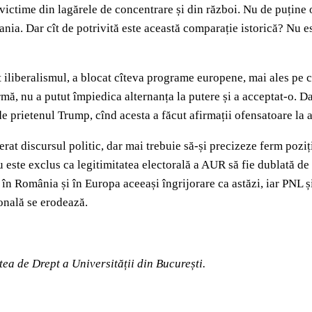
 victime din lagărele de concentrare și din război. Nu de puține
mania. Dar cît de potrivită este această comparație istorică? Nu es
iberalismul, a blocat cîteva programe europene, mai ales pe cele
urmă, nu a putut împiedica alternanța la putere și a acceptat-o. D
de prietenul Trump, cînd acesta a făcut afirmații ofensatoare la a
erat discursul politic, dar mai trebuie să-și precizeze ferm pozi
nu este exclus ca legitimitatea electorală a AUR să fie dublată de
 în România și în Europa aceeași îngrijorare ca astăzi, iar PNL ș
ională se erodează.
atea de Drept a Universității din București.