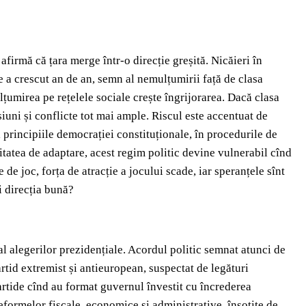
afirmă că țara merge într-o direcție greșită. Nicăieri în
 a crescut an de an, semn al nemulțumirii față de clasa
ulțumirea pe rețelele sociale crește îngrijorarea. Dacă clasa
iuni și conflicte tot mai ample. Riscul este accentuat de
 principiile democrației constituționale, în procedurile de
itatea de adaptare, acest regim politic devine vulnerabil cînd
de joc, forța de atracție a jocului scade, iar speranțele sînt
fi direcția bună?
 alegerilor prezidențiale. Acordul politic semnat atunci de
rtid extremist și antieuropean, suspectat de legături
partide cînd au format guvernul învestit cu încrederea
eformelor fiscale, economice și administrative, însoțite de