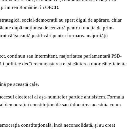
ru primirea României în OECD.
trategică, social-democrații au spart digul de apărare, chiar
i făcute după moțiunea de cenzură pentru funcția de prim-
rut că își caută justificări pentru formarea majorității
irect, continuu sau intermitent, majoritatea parlamentară PSD-
i politice decît recunoașterea ei și căutarea unor căi eficiente
ină pe această cale.
uccesul electoral al așa-numitelor partide antisistem. Formula
 al democrației constituționale sau înlocuirea acestuia cu un
democrația constituțională, încă neconsolidată, și au creat