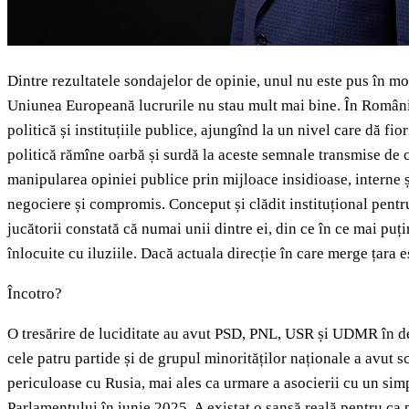
Dintre rezultatele sondajelor de opinie, unul nu este pus în mod
Uniunea Europeană lucrurile nu stau mult mai bine. În România
politică și instituțiile publice, ajungînd la un nivel care dă f
politică rămîne oarbă și surdă la aceste semnale transmise de c
manipularea opiniei publice prin mijloace insidioase, interne ș
negociere și compromis. Conceput și clădit instituțional pentru
jucătorii constată că numai unii dintre ei, din ce în ce mai puți
înlocuite cu iluziile. Dacă actuala direcție în care merge țara e
Încotro?
O tresărire de luciditate au avut PSD, PNL, USR și UDMR în de
cele patru partide și de grupul minorităților naționale a avut 
periculoase cu Rusia, mai ales ca urmare a asocierii cu un simp
Parlamentului în iunie 2025. A existat o șansă reală pentru ca 