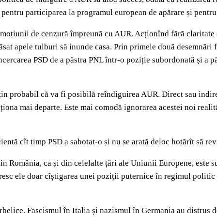
, pentru participarea la programul european de apărare și pent
 moțiunii de cenzură împreună cu AUR. Acționînd fără claritate s
u lăsat apele tulburi să inunde casa. Prin primele două desemnăr
 încercarea PSD de a păstra PNL într-o poziție subordonată și a pă
puțin probabil că va fi posibilă reîndiguirea AUR. Direct sau ind
ționa mai departe. Este mai comodă ignorarea acestei noi realităț
entă cît timp PSD a sabotat-o și nu se arată deloc hotărît să rev
 România, ca și din celelalte țări ale Uniunii Europene, este s
esc ele doar cîștigarea unei poziții puternice în regimul politic
erbelice. Fascismul în Italia și nazismul în Germania au distrus 