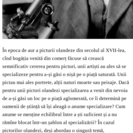
În epoca de aur a picturii olandeze din secolul al XVII-lea,
cînd bogăția venită din comerț făcuse să crească
semnificativ cererea pentru picturi, unii artiști au ales să se
specializeze pentru a-și găsi o nișă pe o piață saturată. Unii
pictau mai ales portrete, alții naturi moarte sau peisaje. Dacă
pentru unii pictori olandezi specializarea a venit din nevoia
de a-și găsi un loc pe o piață aglomerată, ce îi determină pe
oamenii de știință să își aleagă o anume specializare? Cum
anume se menține echilibrul între a ști suficient și a nu
rămîne blocat într-un șablon al specializării? În cazul
pictorilor olandezi, deși abordau o singură temă,