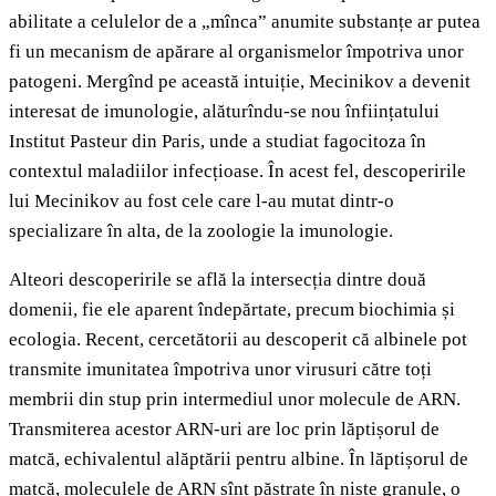
abilitate a celulelor de a „mînca” anumite substanțe ar putea
fi un mecanism de apărare al organismelor împotriva unor
patogeni. Mergînd pe această intuiție, Mecinikov a devenit
interesat de imunologie, alăturîndu-se nou înființatului
Institut Pasteur din Paris, unde a studiat fagocitoza în
contextul maladiilor infecțioase. În acest fel, descoperirile
lui Mecinikov au fost cele care l-au mutat dintr-o
specializare în alta, de la zoologie la imunologie.
Alteori descoperirile se află la intersecția dintre două
domenii, fie ele aparent îndepărtate, precum biochimia și
ecologia. Recent, cercetătorii au descoperit că albinele pot
transmite imunitatea împotriva unor virusuri către toți
membrii din stup prin intermediul unor molecule de ARN.
Transmiterea acestor ARN-uri are loc prin lăptișorul de
matcă, echivalentul alăptării pentru albine. În lăptișorul de
matcă, moleculele de ARN sînt păstrate în niște granule, o