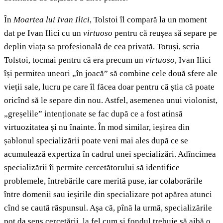
În
Moartea lui Ivan Ilici
, Tolstoi îl compară la un moment
dat pe Ivan Ilici cu un
virtuoso
pentru că reușea să separe pe
deplin viața sa profesională de cea privată. Totuși, scria
Tolstoi, tocmai pentru că era precum un
virtuoso
, Ivan Ilici
își permitea uneori „în joacă” să combine cele două sfere ale
vieții sale, lucru pe care îl făcea doar pentru că știa că poate
oricînd să le separe din nou. Astfel, asemenea unui violonist,
„greșelile” intenționate se fac după ce a fost atinsă
virtuozitatea și nu înainte. În mod similar, ieșirea din
șablonul specializării poate veni mai ales după ce se
acumulează expertiza în cadrul unei specializări. Adîncimea
specializării îi permite cercetătorului să identifice
problemele, întrebările care merită puse, iar colaborările
între domenii sau ieșirile din specializare pot apărea atunci
cînd se caută răspunsul. Așa că, pînă la urmă, specializările
pot da sens cercetării, la fel cum și fondul trebuie să aibă o