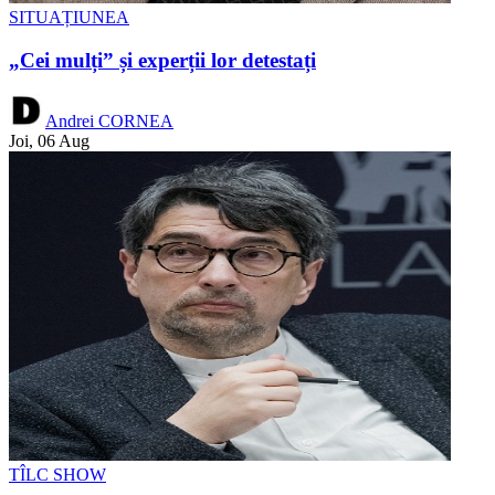
SITUAȚIUNEA
„Cei mulți” și experții lor detestați
Andrei CORNEA
Joi, 06 Aug
TÎLC SHOW