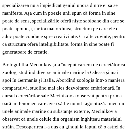
specializarea nu a împiedicat geniul unora dintre ei să se
manifeste. Așa cum în poezie unii spun că forma în sine
poate da sens, specializările oferă niște șabloane din care se
poate apoi ieși, iar tocmai ordinea, structura pe care ele o
aduc poate conduce spre creativitate. Cu alte cuvinte, pentru
că structura oferă inteligibilitate, forma în sine poate fi
generatoare de creație.
Biologul Ilia Mecinikov și-a început cariera de cercetător ca
zoolog, studiind diverse animale marine la Odessa și mai
apoi în Germania și Italia. Abordînd zoologia într-o manieră
comparativă, studiind mai ales dezvoltarea embrionară, în
cursul cercetărilor sale Mecinikov a observat pentru prima
oară un fenomen care avea să fie numit fagocitoză. Injectînd
unele animale marine cu substanțe externe, Mecinikov a
observat că unele celule din organism înghițeau materialul
străin. Descoperirea l-a dus cu gîndul la faptul că o astfel de