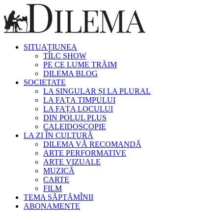
SITUAȚIUNEA
TÎLC SHOW
PE CE LUME TRĂIM
DILEMA BLOG
SOCIETATE
LA SINGULAR ȘI LA PLURAL
LA FAȚA TIMPULUI
LA FAȚA LOCULUI
DIN POLUL PLUS
CALEIDOSCOPIE
LA ZI ÎN CULTURĂ
DILEMA VĂ RECOMANDĂ
ARTE PERFORMATIVE
ARTE VIZUALE
MUZICĂ
CARTE
FILM
TEMA SĂPTĂMÎNII
ABONAMENTE