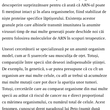
descoperire surprinzătoare pentru că arată că ARN-ul poate
fi menținut intact și în afara organismelor, fiind stabilizat de
niște proteine specifice lăptișorului. Existența acestor
granule prin care albinele transmit imunitatea la anumite
virusuri timp de mai multe generații poate deschide noi căi
pentru folosirea moleculelor de ARN în scopuri terapeutice.
Uneori cercetătorii se specializează pe un anumit organism
model, cum ar fi șoarecele sau musculița de oțet. Totuși,
comparațiile între specii sînt deseori indispensabile științei.
De exemplu, în genetică, s-ar putea presupune că cu cît un
organism are mai multe celule, cu atît ar trebui să acumuleze
mai multe mutații care pot duce la apariția unor tumori.
Totuși, cercetările care au comparat organisme din mai multe
specii au arătat că riscul de cancer nu e direct proporțional
cu mărimea organismului, cu numărul total de celule. Acest
fenomen, cunoscut drept paradoxul lui Peto (numit după