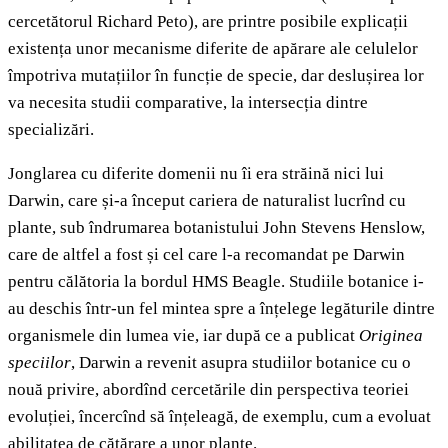
cercetătorul Richard Peto), are printre posibile explicații
existența unor mecanisme diferite de apărare ale celulelor
împotriva mutațiilor în funcție de specie, dar deslușirea lor
va necesita studii comparative, la intersecția dintre
specializări.
Jonglarea cu diferite domenii nu îi era străină nici lui
Darwin, care și-a început cariera de naturalist lucrînd cu
plante, sub îndrumarea botanistului John Stevens Henslow,
care de altfel a fost și cel care l-a recomandat pe Darwin
pentru călătoria la bordul HMS Beagle. Studiile botanice i-
au deschis într-un fel mintea spre a înțelege legăturile dintre
organismele din lumea vie, iar după ce a publicat
Originea
speciilor
, Darwin a revenit asupra studiilor botanice cu o
nouă privire, abordînd cercetările din perspectiva teoriei
evoluției, încercînd să înțeleagă, de exemplu, cum a evoluat
abilitatea de cățărare a unor plante.