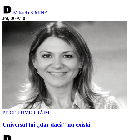
Mihaela SIMINA
Joi, 06 Aug
PE CE LUME TRĂIM
Universul lui „dar dacă” nu există