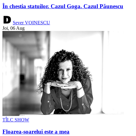
În chestia statuilor. Cazul Goga. Cazul Păunescu
Sever VOINESCU
Joi, 06 Aug
TÎLC SHOW
Floarea-soarelui este a mea