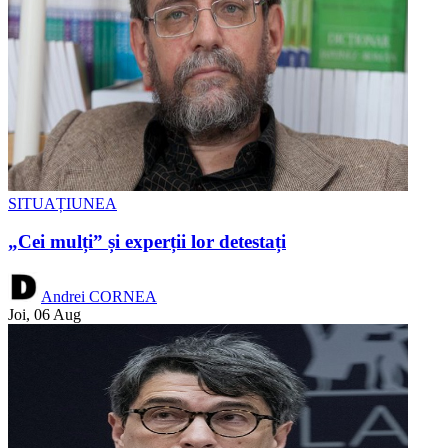
SITUAȚIUNEA
„Cei mulți” și experții lor detestați
Andrei CORNEA
Joi, 06 Aug