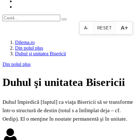
A+
A-
RESET
Dilema.ro
Din polul plus
Duhul şi unitatea Bisericii
Din polul plus
Duhul şi unitatea Bisericii
Duhul împiedică [faptul] ca viaţa Bisericii să se transforme
într-o structură de destin (totul s a întîmplat deja – cf.
Oedip). El o menţine în noutate permanentă şi în unitate.