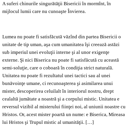
A suferi chinurile singurătăţii Bisericii în mormînt, în
mijlocul lumii care nu cunoaşte Învierea.
Lumea nu poate fi satisfăcută văzînd din partea Bisericii o
unitate de tip uman, aşa cum umanitatea îşi creează astăzi
sub imperiul unei evoluţii interne şi al unor exigenţe
externe. Şi nici Biserica nu poate fi satisfăcută cu această
semi‑soluţie, care o coboară în condiţia strict naturală.
Unitatea nu poate fi rezultatul unei tactici sau al unei
bunăvoinţe umane, ci recunoaşterea şi asimilarea unui
mister, descoperirea celuilalt în interiorul nostru, drept
cealaltă jumătate a noastră şi a corpului mistic. Unitatea e
reversul vizibil al misterului fiinţei noi, al uniunii noastre cu
Hristos. Or, acest mister poartă un nume: e Biserica, Mireasa
lui Hristos şi Trupul mistic al umanităţii. […]