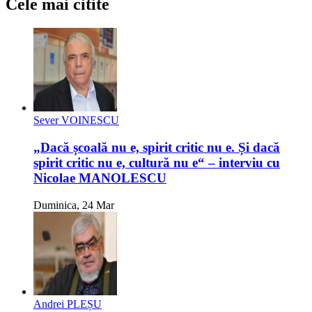
Cele mai citite
Sever VOINESCU
„Dacă școală nu e, spirit critic nu e. Și dacă
spirit critic nu e, cultură nu e“ – interviu cu
Nicolae MANOLESCU
Duminica, 24 Mar
Andrei PLEȘU