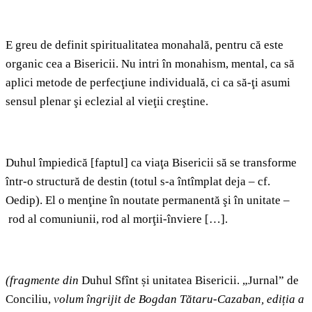
E greu de definit spiritualitatea monahală, pentru că este
organic cea a Bisericii. Nu intri în monahism, mental, ca să
aplici metode de perfecţiune individuală, ci ca să‑ţi asumi
sensul plenar şi eclezial al vieţii creştine.
Duhul împiedică [faptul] ca viaţa Bisericii să se transforme
într‑o structură de destin (totul s‑a întîmplat deja – cf.
Oedip). El o menţine în noutate permanentă şi în unitate –
rod al comuniunii, rod al morţii‑înviere […].
(fragmente din
Duhul Sfînt și unitatea Bisericii. „Jurnal” de
Conciliu,
volum îngrijit de Bogdan Tătaru-Cazaban, ediția a