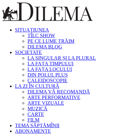
SITUAȚIUNEA
TÎLC SHOW
PE CE LUME TRĂIM
DILEMA BLOG
SOCIETATE
LA SINGULAR ȘI LA PLURAL
LA FAȚA TIMPULUI
LA FAȚA LOCULUI
DIN POLUL PLUS
CALEIDOSCOPIE
LA ZI ÎN CULTURĂ
DILEMA VĂ RECOMANDĂ
ARTE PERFORMATIVE
ARTE VIZUALE
MUZICĂ
CARTE
FILM
TEMA SĂPTĂMÎNII
ABONAMENTE