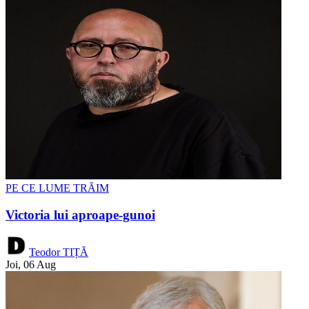
PE CE LUME TRĂIM
Victoria lui aproape-gunoi
Teodor TIȚĂ
Joi, 06 Aug