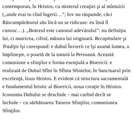
contemporan, în Hristos, cu misterul creaţiei şi al mîntuirii
(„unde erai tu cînd îngerii…”; Iov nu răspunde, căci
Răscumpărătorul său încă nu se ridicase: eu însă îl
cunosc…). „Botezul este canonul adevărului”: nu definiţia
lui, ci matricea, cifrul, măsura lui originară.
Recapitulare
şi
Tradiţie
îşi corespund: e duhul Învierii ce îşi asumă lumea, o
împlineşte, o poartă de la natură la Persoană. Această
comuniune a sfinţilor e forma esenţială a Bisericii: e
realizată de Duhul Sfînt în Sfînta Sfintelor, în Sanctuarul prin
excelenţă, Iisus Hristos. E evident că structura sacramentală
e fundamentul hristic al Bisericii, noua creaţie în Hristos.
Iconomia Duhului se deschide – mai curînd decît se
închide – cu sărbătoarea Tuturor Sfinţilor, comuniunea
Sfinţilor.