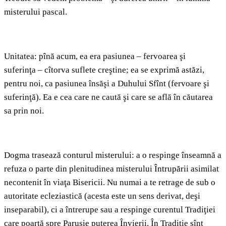
misterului pascal.
Unitatea: pînă acum, ea era pasiunea – fervoarea şi
suferinţa – cîtorva suflete creştine; ea se exprimă astăzi,
pentru noi, ca pasiunea însăşi a Duhului Sfînt (fervoare şi
suferinţă). Ea e cea care ne caută şi care se află în căutarea
sa prin noi.
Dogma trasează conturul misterului: a o respinge înseamnă a
refuza o parte din plenitudinea misterului Întrupării asimilat
necontenit în viaţa Bisericii. Nu numai a te retrage de sub o
autoritate ecleziastică (acesta este un sens derivat, deşi
inseparabil), ci a întrerupe sau a respinge curentul Tradiţiei
care poartă spre Parusie puterea Învierii. În Tradiţie sînt