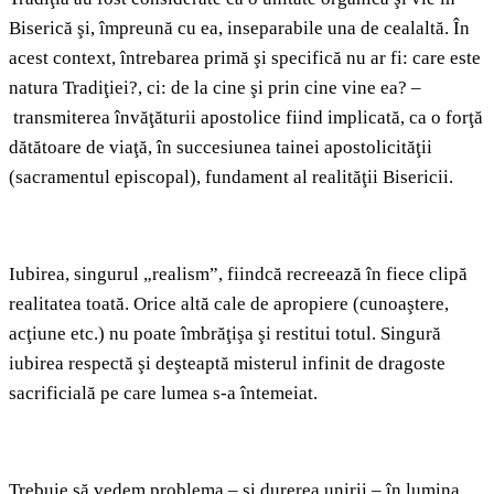
Biserică şi, împreună cu ea, inseparabile una de cealaltă. În
acest context, întrebarea primă şi specifică nu ar fi: care este
natura Tradiţiei?, ci: de la cine şi prin cine vine ea? –
transmiterea învăţăturii apostolice fiind implicată, ca o forţă
dătătoare de viaţă, în succesiunea tainei apostolicităţii
(sacramentul episcopal), fundament al realităţii Bisericii.
Iubirea, singurul „realism”, fiindcă recreează în fiece clipă
realitatea toată. Orice altă cale de apropiere (cunoaştere,
acţiune etc.) nu poate îmbrăţişa şi restitui totul. Singură
iubirea respectă şi deşteaptă misterul infinit de dragoste
sacrificială pe care lumea s‑a întemeiat.
Trebuie să vedem problema – şi durerea unirii – în lumina