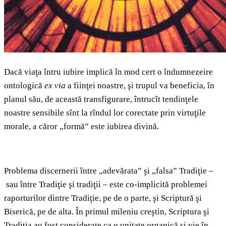
Dacă viaţa întru iubire implică în mod cert o îndumnezeire
ontologică
ex via
a fiinţei noastre, şi trupul va beneficia, în
planul său, de această transfigurare, întrucît tendinţele
noastre sensibile sînt la rîndul lor corectate prin virtuţile
morale, a căror „formă” este iubirea divină.
Problema discernerii între „adevărata” şi „falsa” Tradiţie –
sau între Tradiţie şi tradiţii – este co‑implicită problemei
raporturilor dintre Tradiţie, pe de o parte, şi Scriptură şi
Biserică, pe de alta. În primul mileniu creştin, Scriptura şi
Tradiţia au fost considerate ca o unitate organică şi vie în