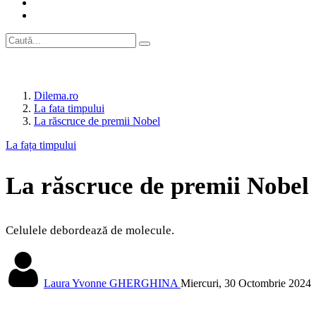
Dilema.ro
La fata timpului
La răscruce de premii Nobel
La fața timpului
La răscruce de premii Nobel
Celulele debordează de molecule.
Laura Yvonne GHERGHINA
Miercuri, 30 Octombrie 2024