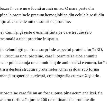
azar în care nu e loc să arunci un ac. O mare parte din
ce pînă la proteinele precum hemoglobina din celulele roșii din
in alte sute de mii de soiuri de proteine.
ze? Cum își găsește o enzimă ținta pe care trebuie să o
sională a unei proteine în spațiu.
erite tehnologii pentru a surprinde aspectul proteinelor în 3D.
ii. Structura unei proteine, care îi permite să aibă anumite
e s-ar putea aranja un anumit lanț de aminoacizi e enorm, iar în
tru a desluși structura proteinelor, chiar și doar sub forma
zonanță magnetică nucleară, cristalografia cu raze X și crio-
or proteine care fie nu au fost supuse pînă acum analizei, fie
e structurile a în jur de 200 de milioane de proteine din