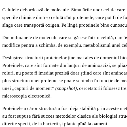
Celulele debordează de molecule. Simulările unor celule care ț
speciile chimice dintr-o celulă sînt proteinele, care pot fi de 
sînge care transportă oxigen. Pe lîngă proteinele bine cunoscut
Din milioanele de molecule care se găsesc într-o celulă, cum îș
modifice pentru a schimba, de exemplu, metabolismul unei celu
Deslușirea structurii proteinelor ține mai ales de domeniul bio
Proteinele, care sînt formate din lanțuri de aminoacizi, se plia
roluri, nu poate fi imediat prezisă doar știind care sînt amino
plus structura unei proteine se poate schimba în funcție de med
unei „capturi de moment”
(snapshot)
, cercetătorii folosesc t
microscopia electronică.
Proteinele a căror structură a fost deja stabilită prin aceste 
au fost supuse fără succes metodelor clasice ale biologiei stru
diferite specii, de la bacterii și plante pînă la oameni.