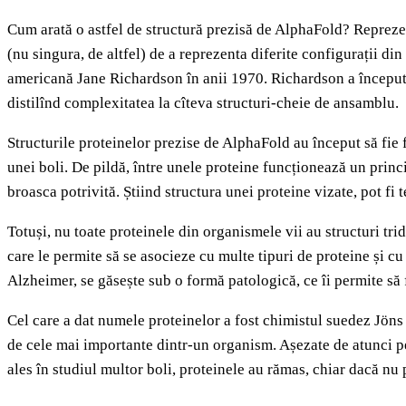
Cum arată o astfel de structură prezisă de AlphaFold? Repreze
(nu singura, de altfel) de a reprezenta diferite configurații di
americană Jane Richardson în anii 1970. Richardson a început să
distilînd complexitatea la cîteva structuri-cheie de ansamblu.
Structurile proteinelor prezise de AlphaFold au început să fie
unei boli. De pildă, între unele proteine funcționează un prin
broasca potrivită. Știind structura unei proteine vizate, pot fi
Totuși, nu toate proteinele din organismele vii au structuri tri
care le permite să se asocieze cu multe tipuri de proteine și 
Alzheimer, se găsește sub o formă patologică, ce îi permite să
Cel care a dat numele proteinelor a fost chimistul suedez Jön
de cele mai importante dintr-un organism. Așezate de atunci pe
ales în studiul multor boli, proteinele au rămas, chiar dacă n