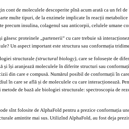
in cont de moleculele descoperite pînă acum arată ca un fel de b
foarte multe tipuri, de la enzimele implicate în reacții metaboli
e precum insulina, colagenul sau anticorpii, celulele umane conț
i găsesc proteinele „partenerii” cu care trebuie să interacțione
le? Un aspect important este structura sau conformația tridimen
logiei structurale
(structural biology)
, care se folosește de dif
ză și își aranjează moleculele în diferite structuri sau conformaț
acizii din care e compusă. Numărul posibil de conformații în car
iul în care se află și de moleculele cu care interacționează. Pen
rei metode de bază ale biologiei structurale: spectroscopia de re
metode sînt folosite de AlphaFold pentru a prezice conformația un
cturale amintite mai sus. Utilizînd AlphaFold, au fost deja prezis