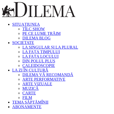
SITUAȚIUNEA
TÎLC SHOW
PE CE LUME TRĂIM
DILEMA BLOG
SOCIETATE
LA SINGULAR ȘI LA PLURAL
LA FAȚA TIMPULUI
LA FAȚA LOCULUI
DIN POLUL PLUS
CALEIDOSCOPIE
LA ZI ÎN CULTURĂ
DILEMA VĂ RECOMANDĂ
ARTE PERFORMATIVE
ARTE VIZUALE
MUZICĂ
CARTE
FILM
TEMA SĂPTĂMÎNII
ABONAMENTE