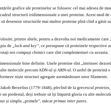
ntările grafice ale proteinelor se folosesc cel mai adesea de m
n cadrul structurii tridimensionale a unei proteine. Acest mod de
 deseneze structurile mai multor proteine pînă cînd a găsit un m
 folosite, printre altele, pentru a dezvolta noi medicamente car
cipiu de
„lock and key”
, ce presupune că proteinele respective 
 testați noi compuși chimici care sînt complementari cu aceasta.
dimensionale bine definite. Unele proteine sînt „intrinsec dezord
cu alte molecule precum ADN-ul și ARN-ul. O astfel de proteină e
 formeze niște structuri agregate asemănătoare unor filamente.
s Jakob Berzelius (1779-1848), plecînd de la grecescul
proteios,
 un piedestal, deși trebuie să își împartă gloria cu alte molecu
u pur și simplu „primele”, măcar
primae inter pares.