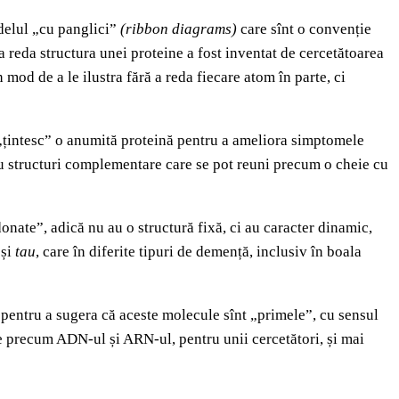
odelul „cu panglici”
(ribbon diagrams)
care sînt o convenție
 a reda structura unei proteine a fost inventat de cercetătoarea
od de a le ilustra fără a reda fiecare atom în parte, ci
e „țintesc” o anumită proteină pentru a ameliora simptomele
au structuri complementare care se pot reuni precum o cheie cu
onate”, adică nu au o structură fixă, ci au caracter dinamic,
 și
tau
,
care în diferite tipuri de demență, inclusiv în boala
pentru a sugera că aceste molecule sînt „primele”, cu sensul
le precum ADN-ul și ARN-ul, pentru unii cercetători, și mai