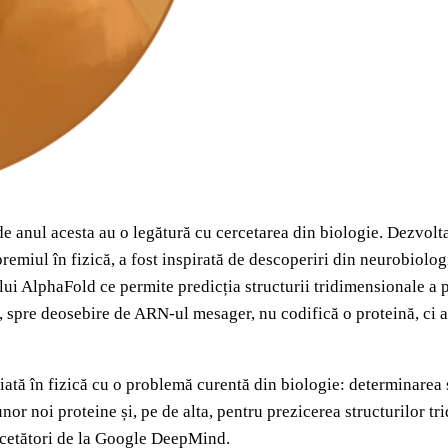
 de anul acesta au o legătură cu cercetarea din biologie. Dezvolt
premiul în fizică, a fost inspirată de descoperiri din neurobiologi
ui AlphaFold ce permite predicția structurii tridimensionale a p
spre deosebire de ARN-ul mesager, nu codifică o proteină, ci au 
ă în fizică cu o problemă curentă din biologie: determinarea st
a unor noi proteine și, pe de alta, pentru prezicerea structurilor
rcetători de la Google DeepMind.