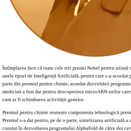
Întîmplarea face că toate cele trei premii Nobel pentru știință
unele tipuri de Inteligență Artificială, pentru care s-a acordat 
parte din premiul pentru chimie, acordat dezvoltării programul
medicină a fost dat pentru descoperirea microARN-urilor care, 
cum ar fi schimbarea activității genelor.
Premiul pentru chimie reunește componenta tehnologică premiat
Premiul s-a dat pentru, pe de o parte, sintetizarea artificială 
constat în dezvoltarea programului AlphaFold de către doi ce