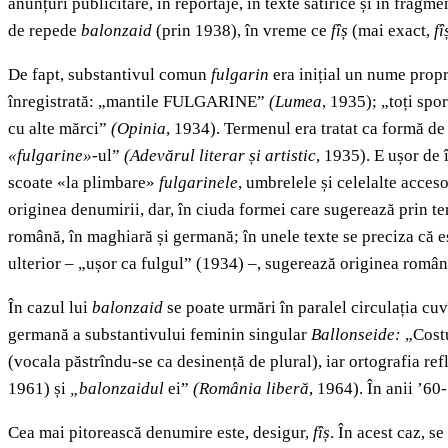
anunțuri publicitare, în reportaje, în texte satirice și în fragm
de repede
balonzaid
(prin 1938), în vreme ce
fîș
(mai exact,
fî
De fapt, substantivul comun
fulgarin
era inițial un nume prop
înregistrată: „mantile FULGARINE”
(Lumea
, 1935); „toți spo
cu alte mărci”
(Opinia
, 1934). Termenul era tratat ca formă de
«fulgarine»
-ul”
(Adevărul literar și artistic
, 1935). E ușor de 
scoate «la plimbare»
fulgarinele
, umbrelele și celelalte acce
originea denumirii, dar, în ciuda formei care sugerează prin te
română, în maghiară și germană; în unele texte se preciza că es
ulterior – „ușor ca fulgul” (1934) –, sugerează originea român
În cazul lui
balonzaid
se poate urmări în paralel circulația cuv
germană a substantivului feminin singular
Ballonseide:
„Cost
(vocala păstrîndu-se ca desinență de plural), iar ortografia re
1961) și
„balonzaidul
ei”
(România liberă
, 1964). În anii ’60
Cea mai pitorească denumire este, desigur,
fîș
. În acest caz, 