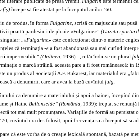
ente literare publicate de presa vremii.
Fulgarin
este termenul cel
ș-fîș)
începe să fie atestat pe la începutul anilor ’60.
riu de produs, în forma
Fulgarine
, scrisă cu majuscule sau pusă 
rtivii poartă pardesiuri de ploaie «Fulgarine»”
(Gazeta sporturi
 singular: „
«Fulgarine»
este confecționat dintr-o materie engle
înțeles că terminația -
e
a fost abandonată sau mai curînd interpret
sorii impermeabile”
(Ordinea
, 1936) –, refăcîndu-se un plural
ful
rminație o marcă străină, aceasta pare a fi fost românească; în 1
te un produs al Societății A.F. Bukarest, iar materialul era „fab
ească a denumirii, care ar avea la bază cuvîntul
fulg.
întului ca denumire a materialului și apoi a hainei, începînd din
ume și Haine
Ballonseide” (România,
1939);
treptat se renunță 
flectă tot mai mult pronunțarea. Variațiile de formă au persistat
-’70, cuvîntul era des folosit, apoi frecvența sa a început să scad
se pare că este vorba de o creație lexicală spontană, bazată pe 