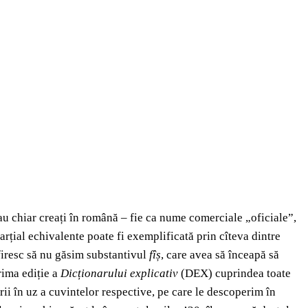
au chiar creați în română – fie ca nume comerciale „oficiale”,
rțial echivalente poate fi exemplificată prin cîteva dintre
firesc să nu găsim substantivul
fîș
, care avea să înceapă să
prima ediție a
Dicționarului explicativ
(DEX) cuprindea toate
ii în uz a cuvintelor respective, pe care le descoperim în