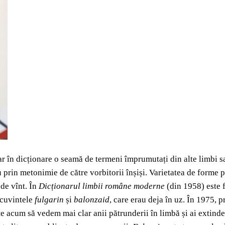
iar în dicționare o seamă de termeni împrumutați din alte limbi s
prin metonimie de către vorbitorii înșiși. Varietatea de forme pa
 de vînt. În
Dicționarul limbii române moderne
(din 1958) este 
i cuvintele
fulgarin
și
balonzaid
, care erau deja în uz. În 1975, 
 acum să vedem mai clar anii pătrunderii în limbă și ai extinder