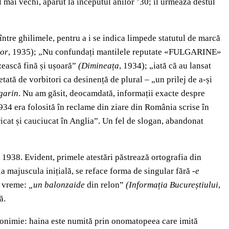
 mai vechi, apărut la începutul anilor ’30; îl urmează destul
între ghilimele, pentru a i se indica limpede statutul de marcă
lor
, 1935); „Nu confundați mantilele reputate «FULGARINE»
zească fină și ușoară”
(Dimineața
, 1934); „iată că au lansat
ată de vorbitori ca desinență de plural – „un prilej de a-și
garin
. Nu am găsit, deocamdată, informații exacte despre
934 era folosită în reclame din ziare din România scrise în
ricat și cauciucat în Anglia”. Un fel de slogan, abandonat
 1938. Evident, primele atestări păstrează ortografia din
la majuscula inițială, se reface forma de singular fără
-e
 o vreme:
„un balonzaide
din relon”
(Informația Bucureștiului
,
ă.
metonimie: haina este numită prin onomatopeea care imită