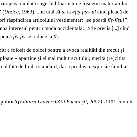
atopeea dublată sugerînd foarte bine foșnetul materialului.
.”
(Urzica,
1963); „nu uită să-și ia
«fîș-fîș»-ul
cînd pleacă de
ri răspîndirea articolului vestimentar: „se poartă
fîş-fîşul”
na interesul pentru moda occidentală: „Știe precis [...] cînd
opeică
fîș-fîș
se reduce la
fîș
.
t; e folosit de obicei pentru a evoca realități din trecut și
loaie – aparține și el mai mult trecutului; merită (re)citită
al față de limba standard, dar a produs o expresie familiar-
 politică
(Editura Universității București, 2007) și
101 cuvinte