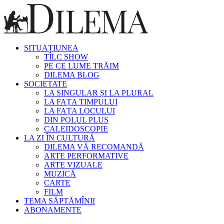
SITUAȚIUNEA
TÎLC SHOW
PE CE LUME TRĂIM
DILEMA BLOG
SOCIETATE
LA SINGULAR ȘI LA PLURAL
LA FAȚA TIMPULUI
LA FAȚA LOCULUI
DIN POLUL PLUS
CALEIDOSCOPIE
LA ZI ÎN CULTURĂ
DILEMA VĂ RECOMANDĂ
ARTE PERFORMATIVE
ARTE VIZUALE
MUZICĂ
CARTE
FILM
TEMA SĂPTĂMÎNII
ABONAMENTE