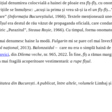
inițial denumirea colocvială a hainei de ploaie era
fîș-fîș
,
cu onom
ițiile se înmulțesc: „acuși ia prima și vrea să-și ia el
un fîș-fîș
..
oare”
(Informația Bucureștiului
, 1966). Textele menționează uneo
fîșul
era destul de rău văzut de propaganda oficială, care condam
tiric „Parazitul”,
Steaua Roșie
, 1966). Cu timpul, forma onomat
nu mai denumesc haine la modă.
Fulgarin
mi se pare cel mai învechi
l național,
2013).
Balonzaidul
– care nu era o simplă haină de p
ovici
,
din
Dilema veche
, nr. 965, 2022. În fine,
fîș
a rămas margin
ea mai fragilă acoperitoare vestimentară:
a rupe fîșul
.
itatea din București. A publicat, între altele, volumele
Limbaj și