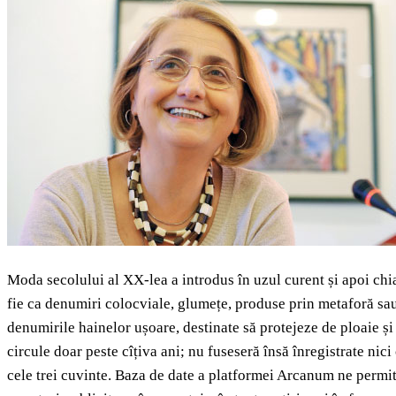
Moda
secolului al XX-lea a introdus în uzul curent și apoi ch
fie ca denumiri colocviale, glumețe, produse prin metaforă sau 
denumirile hainelor ușoare, destinate să protejeze de ploaie și
circule doar peste cîțiva ani; nu fuseseră însă înregistrate nic
cele trei cuvinte. Baza de date a platformei Arcanum ne permite