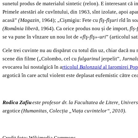
sunetul produs de materialul sintetic (relon). E interesant că 
Primele atestări ale cuvîntului, din 1963, sînt izolate, apoi apar
acasă”
(Magazin,
1964); „Cişmigiu: Fete cu
fîş-fîşuri
rîd în s
(România liberă
, 1964). Ca orice produs nou și de import,
fîș-
se va pune în vînzare un nou lot de
«fîş-fîş»-uri
” (articolul sa
Cele trei cuvinte nu au dispărut cu totul din uz, chiar dacă 
scene din filme („Colombo, cel cu
fulgarinul
jerpelit”,
Jurnalu
evocarea lui nostalgică în a
rticolul
Balonzaid
al
Iaromirei Pop
argotică în care actul violent este deplasat eufemistic către c
Rodica Zafiu
este profesor dr. la Facultatea de Litere, Univers
argotice
(Humanitas, Colecția „Viața cuvintelor“, 2010).
Credit foto: Wikimedia Commons