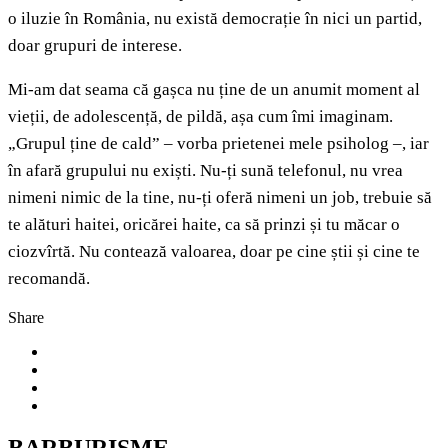
o iluzie în România, nu există democrație în nici un partid,
doar grupuri de interese.
Mi-am dat seama că gașca nu ține de un anumit moment al
vieții, de adolescență, de pildă, așa cum îmi imaginam.
„Grupul ține de cald” – vorba prietenei mele psiholog –, iar
în afară grupului nu exiști. Nu-ți sună telefonul, nu vrea
nimeni nimic de la tine, nu-ți oferă nimeni un job, trebuie să
te alături haitei, oricărei haite, ca să prinzi și tu măcar o
ciozvîrtă. Nu contează valoarea, doar pe cine știi și cine te
recomandă.
Share