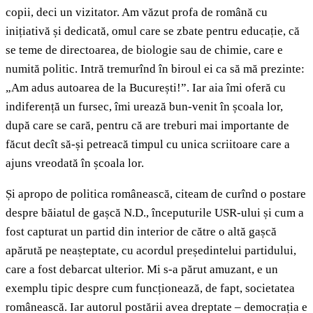
copii, deci un vizitator. Am văzut profa de română cu
inițiativă și dedicată, omul care se zbate pentru educație, că
se teme de directoarea, de biologie sau de chimie, care e
numită politic. Intră tremurînd în biroul ei ca să mă prezinte:
„Am adus autoarea de la București!”. Iar aia îmi oferă cu
indiferență un fursec, îmi urează bun-venit în școala lor,
după care se cară, pentru că are treburi mai importante de
făcut decît să-și petreacă timpul cu unica scriitoare care a
ajuns vreodată în școala lor.
Și apropo de politica românească, citeam de curînd o postare
despre băiatul de gașcă N.D., începuturile USR-ului și cum a
fost capturat un partid din interior de către o altă gașcă
apărută pe neașteptate, cu acordul președintelui partidului,
care a fost debarcat ulterior. Mi s-a părut amuzant, e un
exemplu tipic despre cum funcționează, de fapt, societatea
românească. Iar autorul postării avea dreptate – democrația e