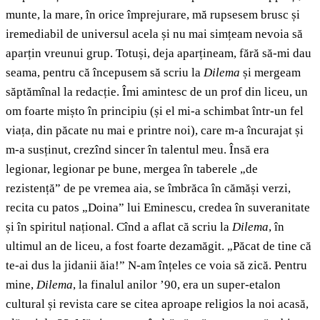
munte, la mare, în orice împrejurare, mă rupsesem brusc și
iremediabil de universul acela și nu mai simțeam nevoia să
aparțin vreunui grup. Totuși, deja aparțineam, fără să-mi dau
seama, pentru că începusem să scriu la
Dilema
și mergeam
săptămînal la redacție. Îmi amintesc de un prof din liceu, un
om foarte mișto în principiu (și el mi-a schimbat într-un fel
viața, din păcate nu mai e printre noi), care m-a încurajat și
m-a susținut, crezînd sincer în talentul meu. Însă era
legionar, legionar pe bune, mergea în taberele „de
rezistență” de pe vremea aia, se îmbrăca în cămăși verzi,
recita cu patos „Doina” lui Eminescu, credea în suveranitate
și în spiritul național. Cînd a aflat că scriu la
Dilema
, în
ultimul an de liceu, a fost foarte dezamăgit. „Păcat de tine că
te-ai dus la jidanii ăia!” N-am înțeles ce voia să zică. Pentru
mine,
Dilema
, la finalul anilor ’90, era un super-etalon
cultural și revista care se citea aproape religios la noi acasă,