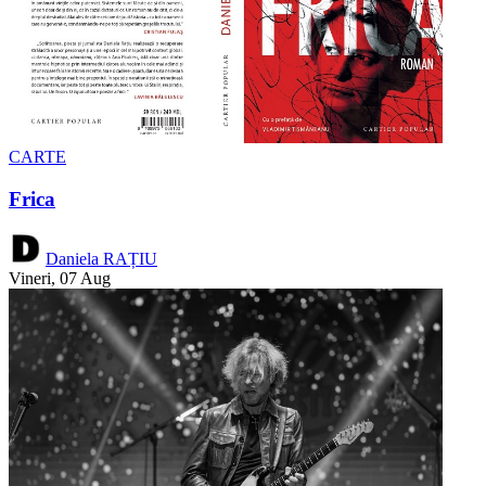
CARTE
Frica
Daniela RAȚIU
Vineri, 07 Aug