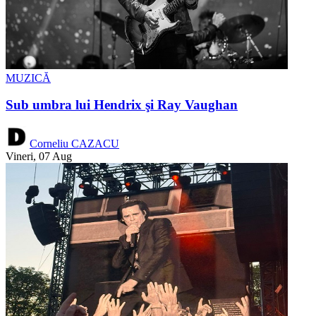
MUZICĂ
Sub umbra lui Hendrix şi Ray Vaughan
Corneliu CAZACU
Vineri, 07 Aug