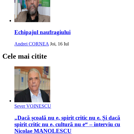
Echipajul naufragiului
Andrei CORNEA
Joi, 16 Iul
Cele mai citite
Sever VOINESCU
„Dacă școală nu e, spirit critic nu e. Și dacă
spirit critic nu e, cultură nu e“ – interviu cu
Nicolae MANOLESCU