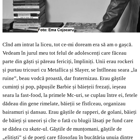
Cînd am intrat la liceu, tot ce-mi doream era să am o gașcă.
Vedeam în jurul meu tot felul de adolescenți care făceau
parte din găști și păreau fericiți, împliniți. Unii erau rockeri
și purtau tricouri cu Metallica și Slayer, se întîlneau seara „la
ruine”, beau vodcă proastă, dar fraternizau. Erau găștile
cuminți și pop, păpușile Barbie și băiețeii frezați, ieșeau
seara la fast-food, la primele Mc-uri, se cuplau între ei, fetele
dădeau din gene rimelate, băieții se fîstîceau, organizau
bairamuri și dansau. Erau găștile de rapperi, de golani, băieți
de băieți și uneori și cîte o fată cu blugii lăsați pe fund care
se dădea cu
skate
-ul. Găștile de munțomani, găștile de
„elitiști” și de poeți care filosofau în bucătăria unuia dintre