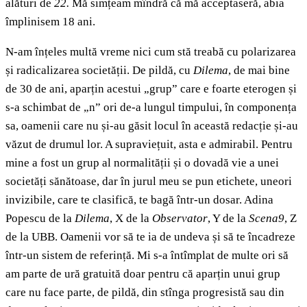
alături de
22.
Mă simțeam mîndră că mă acceptaseră, abia
împlinisem 18 ani.
N-am înțeles multă vreme nici cum stă treabă cu polarizarea
și radicalizarea societății. De pildă, cu
Dilema
, de mai bine
de 30 de ani, aparțin acestui „grup” care e foarte eterogen și
s-a schimbat de „n” ori de-a lungul timpului, în componența
sa, oamenii care nu și-au găsit locul în această redacție și-au
văzut de drumul lor. A supraviețuit, asta e admirabil. Pentru
mine a fost un grup al normalității și o dovadă vie a unei
societăți sănătoase, dar în jurul meu se pun etichete, uneori
invizibile, care te clasifică, te bagă într-un dosar. Adina
Popescu de la
Dilema
, X de la
Observator
, Y de la
Scena9
, Z
de la UBB. Oamenii vor să te ia de undeva și să te încadreze
într-un sistem de referință. Mi s-a întîmplat de multe ori să
am parte de ură gratuită doar pentru că aparțin unui grup
care nu face parte, de pildă, din stînga progresistă sau din