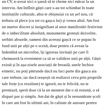
un CV, n-aveai nici o șansă să te cheme nici măcar la un
interviu. Am întîlnit găști care s-au tot schimbat în toate
instituțiile culturale, abia te obișnuiai cu un șef nou, că
trebuia să plece (cu tot cu gașca lui) și venea altul. Am fost
un martor discret și insignifiant al unor manifestări festiviste
de o imbecilitate absolută, monumente grotești dezvelite,
serbări absurde, oameni din aceeași gașcă ce se pupau în
fund unii pe alții pe o scenă, doar pentru că aveau la
îndemînă un microfon, își ignorau invitații pe care îi
chemaseră la eveniment ca să se valideze unii pe alții. Găști
există și în așa-zisele asociații de breaslă, unele închise
ermetic, nu poți pătrunde dacă nu faci parte din gașca aia
care trebuie, iar dacă reușești să realizezi ceva prin propriile
tale forțe (cu rezultate) te ignoră, nu te felicită, nu te
premiază, speră doar că la un moment dat o să renunți, o să
dispari pur și simplu. Am dat de găști și în nenumărate școli
în care am fost în ultimii ani, în calitate de autoare pentru