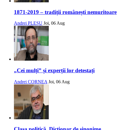
1871-2019 – tradiții românești nemuritoare
Andrei PLEȘU
Joi, 06 Aug
„Cei mulți” și experții lor detestați
Andrei CORNEA
Joi, 06 Aug
Clasa politică. Dicționar de sinonime