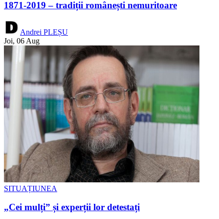
1871-2019 – tradiții românești nemuritoare
Andrei PLEȘU
Joi, 06 Aug
SITUAȚIUNEA
„Cei mulți” și experții lor detestați