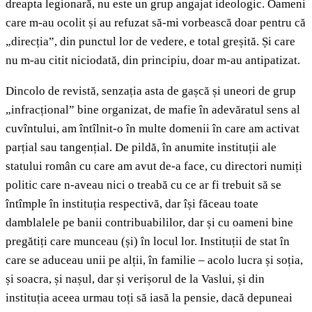
dreapta legionară, nu este un grup angajat ideologic. Oameni
care m-au ocolit și au refuzat să-mi vorbească doar pentru că
„direcția”, din punctul lor de vedere, e total greșită. Și care
nu m-au citit niciodată, din principiu, doar m-au antipatizat.
Dincolo de revistă, senzația asta de gașcă și uneori de grup
„infracțional” bine organizat, de mafie în adevăratul sens al
cuvîntului, am întîlnit-o în multe domenii în care am activat
parțial sau tangențial. De pildă, în anumite instituții ale
statului român cu care am avut de-a face, cu directori numiți
politic care n-aveau nici o treabă cu ce ar fi trebuit să se
întîmple în instituția respectivă, dar își făceau toate
damblalele pe banii contribuabililor, dar și cu oameni bine
pregătiți care munceau (și) în locul lor. Instituții de stat în
care se aduceau unii pe alții, în familie – acolo lucra și soția,
și soacra, și nașul, dar și verișorul de la Vaslui, și din
instituția aceea urmau toți să iasă la pensie, dacă depuneai