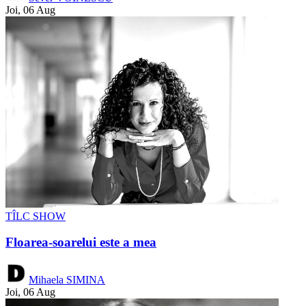
Joi, 06 Aug
TÎLC SHOW
Floarea-soarelui este a mea
Mihaela SIMINA
Joi, 06 Aug