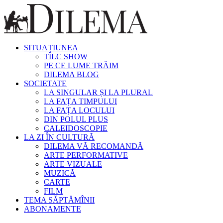
SITUAȚIUNEA
TÎLC SHOW
PE CE LUME TRĂIM
DILEMA BLOG
SOCIETATE
LA SINGULAR ȘI LA PLURAL
LA FAȚA TIMPULUI
LA FAȚA LOCULUI
DIN POLUL PLUS
CALEIDOSCOPIE
LA ZI ÎN CULTURĂ
DILEMA VĂ RECOMANDĂ
ARTE PERFORMATIVE
ARTE VIZUALE
MUZICĂ
CARTE
FILM
TEMA SĂPTĂMÎNII
ABONAMENTE