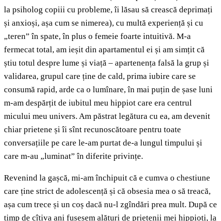
la psiholog copiii cu probleme, îi lăsau să crească deprimați
și anxioși, așa cum se nimerea), cu multă experiență și cu
„teren” în spate, în plus o femeie foarte intuitivă. M-a
fermecat total, am ieșit din apartamentul ei și am simțit că
știu totul despre lume și viață – apartenența falsă la grup și
validarea, grupul care ține de cald, prima iubire care se
consumă rapid, arde ca o lumînare, în mai puțin de șase luni
m-am despărțit de iubitul meu hippiot care era centrul
micului meu univers. Am păstrat legătura cu ea, am devenit
chiar prietene și îi sînt recunoscătoare pentru toate
conversațiile pe care le-am purtat de-a lungul timpului și
care m-au „luminat” în diferite privințe.
Revenind la gașcă, mi-am închipuit că e cumva o chestiune
care ține strict de adolescență și că obsesia mea o să treacă,
așa cum trece și un coș dacă nu-l zgîndări prea mult. După ce
timp de cîțiva ani fusesem alături de prietenii mei hippioți, la