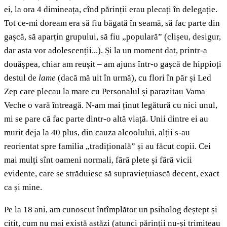
ei, la ora 4 dimineața, cînd părinții erau plecați în delegație.
Tot ce-mi doream era să fiu băgată în seamă, să fac parte din
gașcă, să aparțin grupului, să fiu „populară” (clișeu, desigur,
dar asta vor adolescenții...). Și la un moment dat, printr-a
douășpea, chiar am reușit – am ajuns într-o gașcă de hippioți
destul de
lame
(dacă mă uit în urmă), cu flori în păr și Led
Zep care plecau la mare cu Personalul și parazitau Vama
Veche o vară întreagă. N-am mai ținut legătură cu nici unul,
mi se pare că fac parte dintr-o altă viață. Unii dintre ei au
murit deja la 40 plus, din cauza alcoolului, alții s-au
reorientat spre familia „tradițională” și au făcut copii. Cei
mai mulți sînt oameni normali, fără plete și fără vicii
evidente, care se străduiesc să supraviețuiască decent, exact
ca și mine.
Pe la 18 ani, am cunoscut întîmplător un psiholog deștept și
citit, cum nu mai există astăzi (atunci părinții nu-și trimiteau