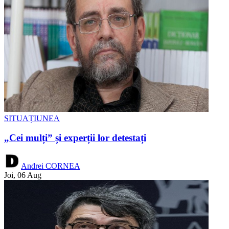
SITUAȚIUNEA
„Cei mulți” și experții lor detestați
Andrei CORNEA
Joi, 06 Aug