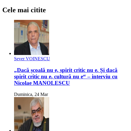
Cele mai citite
Sever VOINESCU
„Dacă școală nu e, spirit critic nu e. Și dacă
spirit critic nu e, cultură nu e“ – interviu cu
Nicolae MANOLESCU
Duminica, 24 Mar