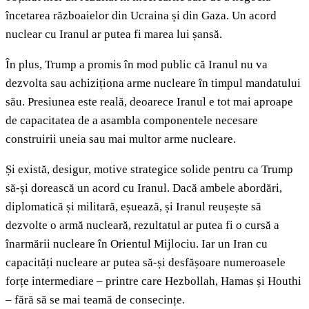
încetarea războaielor din Ucraina și din Gaza. Un acord
nuclear cu Iranul ar putea fi marea lui șansă.
În plus, Trump a promis în mod public că Iranul nu va
dezvolta sau achiziționa arme nucleare în timpul mandatului
său. Presiunea este reală, deoarece Iranul e tot mai aproape
de capacitatea de a asambla componentele necesare
construirii uneia sau mai multor arme nucleare.
Și există, desigur, motive strategice solide pentru ca Trump
să-și dorească un acord cu Iranul. Dacă ambele abordări,
diplomatică și militară, eșuează, și Iranul reușește să
dezvolte o armă nucleară, rezultatul ar putea fi o cursă a
înarmării nucleare în Orientul Mijlociu. Iar un Iran cu
capacități nucleare ar putea să-și desfășoare numeroasele
forțe intermediare – printre care Hezbollah, Hamas și Houthi
– fără să se mai teamă de consecințe.