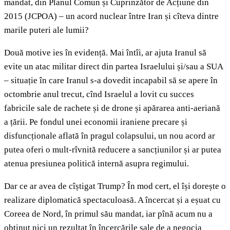
mandat, din Planul Comun și Cuprinzător de Acțiune din
2015 (JCPOA) – un acord nuclear între Iran și cîteva dintre
marile puteri ale lumii?
Două motive ies în evidență. Mai întîi, ar ajuta Iranul să
evite un atac militar direct din partea Israelului și/sau a SUA
– situație în care Iranul s-a dovedit incapabil să se apere în
octombrie anul trecut, cînd Israelul a lovit cu succes
fabricile sale de rachete și de drone și apărarea anti-aeriană
a țării. Pe fondul unei economii iraniene precare și
disfuncționale aflată în pragul colapsului, un nou acord ar
putea oferi o mult-rîvnită reducere a sancțiunilor și ar putea
atenua presiunea politică internă asupra regimului.
Dar ce ar avea de cîștigat Trump? În mod cert, el își dorește o
realizare diplomatică spectaculoasă. A încercat și a eșuat cu
Coreea de Nord, în primul său mandat, iar pînă acum nu a
obținut nici un rezultat în încercările sale de a negocia