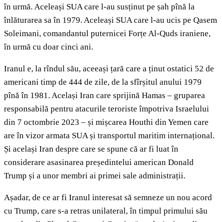
în urmă. Aceleași SUA care l-au susținut pe șah pînă la
înlăturarea sa în 1979. Aceleași SUA care l-au ucis pe Qasem
Soleimani, comandantul puternicei Forțe Al-Quds iraniene,
în urmă cu doar cinci ani.
Iranul e, la rîndul său, aceeași țară care a ținut ostatici 52 de
americani timp de 444 de zile, de la sfîrșitul anului 1979
pînă în 1981. Același Iran care sprijină Hamas – gruparea
responsabilă pentru atacurile teroriste împotriva Israelului
din 7 octombrie 2023 – și mișcarea Houthi din Yemen care
are în vizor armata SUA și transportul maritim internațional.
Și același Iran despre care se spune că ar fi luat în
considerare asasinarea președintelui american Donald
Trump și a unor membri ai primei sale administrații.
Așadar, de ce ar fi Iranul interesat să semneze un nou acord
cu Trump, care s-a retras unilateral, în timpul primului său