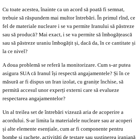
Cu toate acestea, înainte ca un acord să poată fi semnat,
trebuie să răspundem mai multor întrebări. În primul rînd, ce
fel de materiale nucleare i se va permite Iranului să păstreze
sau să producă? Mai exact, i se va permite să îmbogățească
sau să păstreze uraniu îmbogățit și, dacă da, în ce cantitate și
la ce nivel?
A doua problemă se referă la monitorizare. Cum s-ar putea
asigura SUA că Iranul își respectă angajamentele? Și în ce
măsură ar fi dispus un Iran izolat, cu granițe închise, să
permită accesul unor experți externi care să evalueze
respectarea angajamentelor?
Un al treilea set de întrebări vizează aria de acoperire a
acordului. S-ar limita la materialele nucleare sau ar acoperi
și alte elemente esențiale, cum ar fi componente pentru
bombe și rachete, activități de testare sau susținerea iraniană