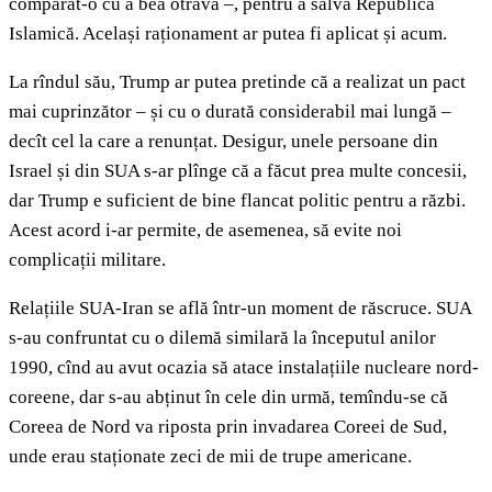
comparat-o cu a bea otravă –, pentru a salva Republica
Islamică. Același raționament ar putea fi aplicat și acum.
La rîndul său, Trump ar putea pretinde că a realizat un pact
mai cuprinzător – și cu o durată considerabil mai lungă –
decît cel la care a renunțat. Desigur, unele persoane din
Israel și din SUA s-ar plînge că a făcut prea multe concesii,
dar Trump e suficient de bine flancat politic pentru a răzbi.
Acest acord i-ar permite, de asemenea, să evite noi
complicații militare.
Relațiile SUA-Iran se află într-un moment de răscruce. SUA
s-au confruntat cu o dilemă similară la începutul anilor
1990, cînd au avut ocazia să atace instalațiile nucleare nord-
coreene, dar s-au abținut în cele din urmă, temîndu-se că
Coreea de Nord va riposta prin invadarea Coreei de Sud,
unde erau staționate zeci de mii de trupe americane.