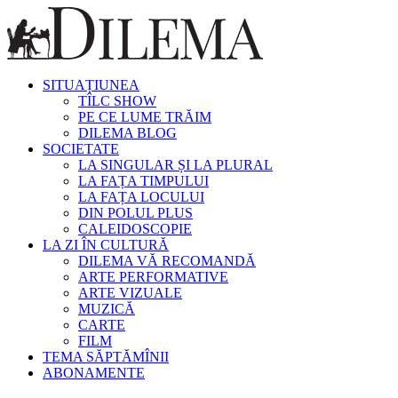
SITUAȚIUNEA
TÎLC SHOW
PE CE LUME TRĂIM
DILEMA BLOG
SOCIETATE
LA SINGULAR ȘI LA PLURAL
LA FAȚA TIMPULUI
LA FAȚA LOCULUI
DIN POLUL PLUS
CALEIDOSCOPIE
LA ZI ÎN CULTURĂ
DILEMA VĂ RECOMANDĂ
ARTE PERFORMATIVE
ARTE VIZUALE
MUZICĂ
CARTE
FILM
TEMA SĂPTĂMÎNII
ABONAMENTE