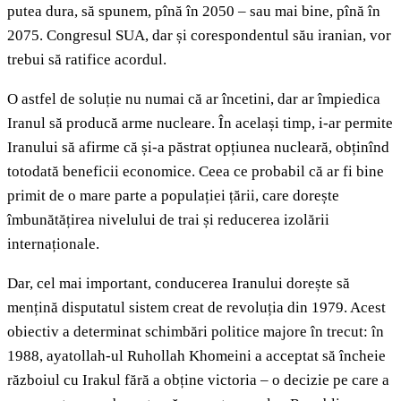
putea dura, să spunem, pînă în 2050 – sau mai bine, pînă în
2075. Congresul SUA, dar și corespondentul său iranian, vor
trebui să ratifice acordul.
O astfel de soluție nu numai că ar încetini, dar ar împiedica
Iranul să producă arme nucleare. În același timp, i-ar permite
Iranului să afirme că și-a păstrat opțiunea nucleară, obținînd
totodată beneficii economice. Ceea ce probabil că ar fi bine
primit de o mare parte a populației țării, care dorește
îmbunătățirea nivelului de trai și reducerea izolării
internaționale.
Dar, cel mai important, conducerea Iranului dorește să
mențină disputatul sistem creat de revoluția din 1979. Acest
obiectiv a determinat schimbări politice majore în trecut: în
1988, ayatollah-ul Ruhollah Khomeini a acceptat să încheie
războiul cu Irakul fără a obține victoria – o decizie pe care a