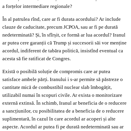
a forțelor intermediare regionale?
În al patrulea rînd, care ar fi durata acordului? Ar include
clauze de caducitate, precum JCPOA, sau ar fi pe durată
nedeterminată? Și, în sfîrșit, ce formă ar lua acordul? Iranul
ar putea cere garanții că Trump și succesorii săi vor menține
acordul, indiferent de tabăra politică, insistînd eventual ca
acesta să fie ratificat de Congres.
Există o posibilă soluție de compromis care ar putea
satisface ambele părți. Iranului i s-ar permite să păstreze o
cantitate mică de combustibil nuclear slab îmbogățit,
utilizabil numai în scopuri civile. Ar exista o monitorizare
externă extinsă. În schimb, Iranul ar beneficia de o reducere
a sancțiunilor, cu posibilitatea de a beneficia de o reducere
suplimentară, în cazul în care acordul ar acoperi și alte
aspecte. Acordul ar putea fi pe durată nedeterminată sau ar