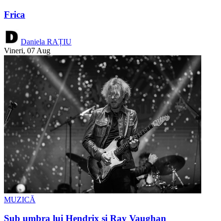
Frica
Daniela RAȚIU
Vineri, 07 Aug
MUZICĂ
Sub umbra lui Hendrix şi Ray Vaughan