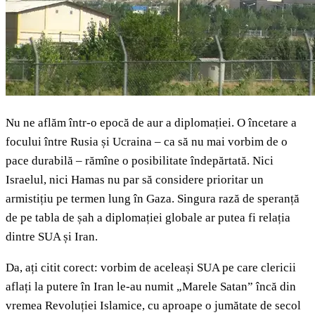
Nu ne aflăm într-o epocă de aur a diplomației. O încetare a
focului între Rusia și Ucraina – ca să nu mai vorbim de o
pace durabilă – rămîne o posibilitate îndepărtată. Nici
Israelul, nici Hamas nu par să considere prioritar un
armistițiu pe termen lung în Gaza. Singura rază de speranță
de pe tabla de șah a diplomației globale ar putea fi relația
dintre SUA și Iran.
Da, ați citit corect: vorbim de aceleași SUA pe care clericii
aflați la putere în Iran le-au numit „Marele Satan” încă din
vremea Revoluției Islamice, cu aproape o jumătate de secol