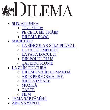
SITUAȚIUNEA
TÎLC SHOW
PE CE LUME TRĂIM
DILEMA BLOG
SOCIETATE
LA SINGULAR ȘI LA PLURAL
LA FAȚA TIMPULUI
LA FAȚA LOCULUI
DIN POLUL PLUS
CALEIDOSCOPIE
LA ZI ÎN CULTURĂ
DILEMA VĂ RECOMANDĂ
ARTE PERFORMATIVE
ARTE VIZUALE
MUZICĂ
CARTE
FILM
TEMA SĂPTĂMÎNII
ABONAMENTE