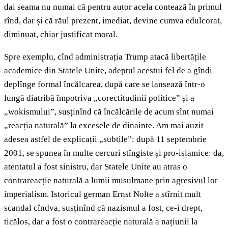
dai seama nu numai că pentru autor acela contează în primul
rînd, dar și că răul prezent, imediat, devine cumva edulcorat,
diminuat, chiar justificat moral.
Spre exemplu, cînd administrația Trump atacă libertățile
academice din Statele Unite, adeptul acestui fel de a gîndi
deplînge formal încălcarea, după care se lansează într-o
lungă diatribă împotriva „corectitudinii politice” și a
„wokismului”, susținînd că încălcările de acum sînt numai
„reacția naturală” la excesele de dinainte. Am mai auzit
adesea astfel de explicații „subtile”: după 11 septembrie
2001, se spunea în multe cercuri stîngiste și pro-islamice: da,
atentatul a fost sinistru, dar Statele Unite au atras o
contrareacție naturală a lumii musulmane prin agresivul lor
imperialism. Istoricul german Ernst Nolte a stîrnit mult
scandal cîndva, susținînd că nazismul a fost, ce-i drept,
ticălos, dar a fost o contrareacție naturală a națiunii la