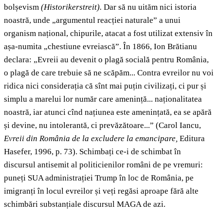
bolșevism
(Historikerstreit).
Dar să nu uităm nici istoria
noastră, unde „argumentul reacției naturale” a unui
organism național, chipurile, atacat a fost utilizat extensiv în
așa-numita „chestiune evreiască”. În 1866, Ion Brătianu
declara: „Evreii au devenit o plagă socială pentru România,
o plagă de care trebuie să ne scăpăm... Contra evreilor nu voi
ridica nici considerația că sînt mai puțin civilizați, ci pur și
simplu a marelui lor număr care amenință... naționalitatea
noastră, iar atunci cînd națiunea este amenințată, ea se apără
și devine, nu intolerantă, ci prevăzătoare...” (Carol Iancu,
Evreii din România de la excludere la emancipare,
Editura
Hasefer, 1996, p. 73). Schimbați ce-i de schimbat în
discursul antisemit al politicienilor români de pe vremuri:
puneți SUA administrației Trump în loc de România, pe
imigranți în locul evreilor și veți regăsi aproape fără alte
schimbări substanțiale discursul MAGA de azi.