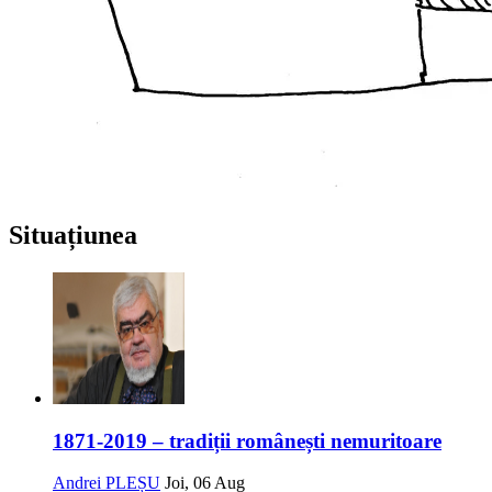
Situațiunea
1871-2019 – tradiții românești nemuritoare
Andrei PLEȘU
Joi, 06 Aug