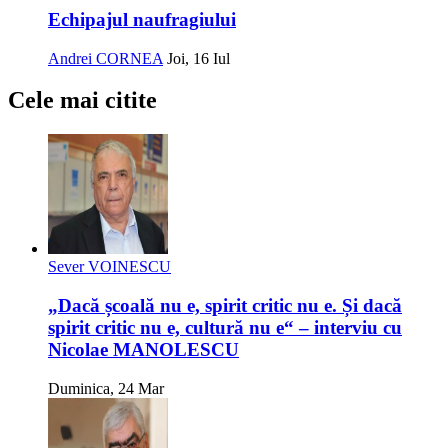
Echipajul naufragiului
Andrei CORNEA
Joi, 16 Iul
Cele mai citite
Sever VOINESCU
„Dacă școală nu e, spirit critic nu e. Și dacă
spirit critic nu e, cultură nu e“ – interviu cu
Nicolae MANOLESCU
Duminica, 24 Mar