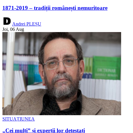
1871-2019 – tradiții românești nemuritoare
Andrei PLEȘU
Joi, 06 Aug
SITUAȚIUNEA
„Cei mulți” și experții lor detestați