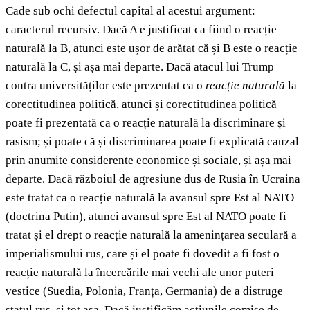
Cade sub ochi defectul capital al acestui argument:
caracterul recursiv. Dacă A e justificat ca fiind o reacție
naturală la B, atunci este ușor de arătat că și B este o reacție
naturală la C, și așa mai departe. Dacă atacul lui Trump
contra universităților este prezentat ca o
reacție naturală
la
corectitudinea politică, atunci și corectitudinea politică
poate fi prezentată ca o reacție naturală la discriminare și
rasism; și poate că și discriminarea poate fi explicată cauzal
prin anumite considerente economice și sociale, și așa mai
departe. Dacă războiul de agresiune dus de Rusia în Ucraina
este tratat ca o reacție naturală la avansul spre Est al NATO
(doctrina Putin), atunci avansul spre Est al NATO poate fi
tratat și el drept o reacție naturală la amenințarea seculară a
imperialismului rus, care și el poate fi dovedit a fi fost o
reacție naturală la încercările mai vechi ale unor puteri
vestice (Suedia, Polonia, Franța, Germania) de a distruge
statul rus, și tot așa. Dacă justificăm acțiunile comise de