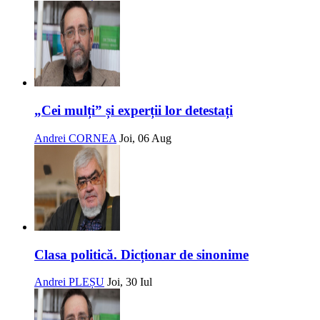
„Cei mulți” și experții lor detestați
Andrei CORNEA
Joi, 06 Aug
Clasa politică. Dicționar de sinonime
Andrei PLEȘU
Joi, 30 Iul