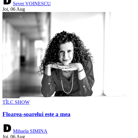
Sever VOINESCU
Joi, 06 Aug
TÎLC SHOW
Floarea-soarelui este a mea
Mihaela SIMINA
Joi, 06 Aug