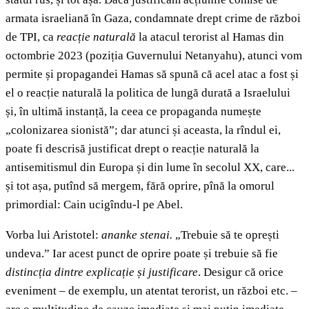
armata israeliană în Gaza, condamnate drept crime de război
de TPI, ca
reacție naturală
la atacul terorist al Hamas din
octombrie 2023 (poziția Guvernului Netanyahu), atunci vom
permite și propagandei Hamas să spună că acel atac a fost și
el o reacție naturală la politica de lungă durată a Israelului
și, în ultimă instanță, la ceea ce propaganda numește
„colonizarea sionistă”; dar atunci și aceasta, la rîndul ei,
poate fi descrisă justificat drept o reacție naturală la
antisemitismul din Europa și din lume în secolul XX, care...
și tot așa, putînd să mergem, fără oprire, pînă la omorul
primordial: Cain ucigîndu-l pe Abel.
Vorba lui Aristotel:
ananke stenai.
„Trebuie să te oprești
undeva.” Iar acest punct de oprire poate și trebuie să fie
distincția dintre explicație și justificare
. Desigur că orice
eveniment – de exemplu, un atentat terorist, un război etc. –