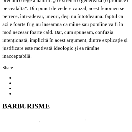
precum o lege a naturii: „o extremă o generează (o produce)
pe cealaltă”. Din punct de vedere cauzal, acest fenomen se
petrece, într-adevăr, uneori, deși nu întotdeauna: faptul că
azi e foarte frig nu înseamnă că mîine sau pomîine va fi în
mod necesar foarte cald. Dar, cum spuneam, confuzia
intenționată, implicită în acest argument, dintre explicație și
justificare este motivată ideologic și ea rămîne
inacceptabilă.
Share
BARBURISME