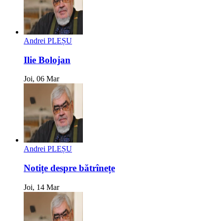
Andrei PLEȘU
Ilie Bolojan
Joi, 06 Mar
Andrei PLEȘU
Notițe despre bătrînețe
Joi, 14 Mar