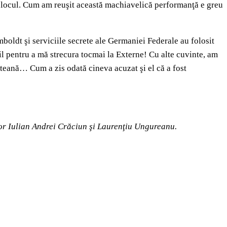
a locul. Cum am reuşit această machiavelică performanţă e greu
boldt şi serviciile secrete ale Germaniei Federale au folosit
il pentru a mă strecura tocmai la Externe! Cu alte cuvinte, am
riteană… Cum a zis odată cineva acuzat şi el că a fost
or Iulian Andrei Crăciun şi Laurenţiu Ungureanu
.