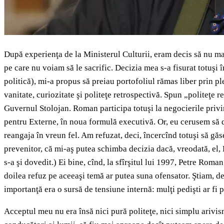
După experienţa de la Ministerul Culturii, eram decis să nu ma
pe care nu voiam să le sacrific. Decizia mea s-a fisurat totuş
politică), mi-a propus să preiau portofoliul rămas liber prin 
vanitate, curiozitate şi politeţe retrospectivă. Spun „politeţe
Guvernul Stolojan. Roman participa totuşi la negocierile priv
pentru Externe, în noua formulă executivă. Or, eu cerusem să d
reangaja în vreun fel. Am refuzat, deci, încercînd totuşi să gă
prevenitor, că mi-aş putea schimba decizia dacă, vreodată, el,
s-a şi dovedit.) Ei bine, cînd, la sfîrşitul lui 1997, Petre Rom
doilea refuz pe aceeaşi temă ar putea suna ofensator. Ştiam, d
importanţă era o sursă de tensiune internă: mulţi pedişti ar fi
Acceptul meu nu era însă nici pură politeţe, nici simplu arivism