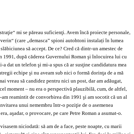
traţie“ mi se păreau suficienţi. Avem încă proiecte personale,
Severin“ (care „demasca” spioni autohtoni instalați în lumea
t slăbiciunea să accept. De ce? Cred că dintr-un amestec de
e în 1991, după căderea Guvernului Roman şi înlocuirea lui cu
-a dat un telefon şi mi-a spus că ar susţine candidatura mea
ntregii echipe şi nu aveam sub nici o formă dorinţa de a mă
mai vreau să candidez pentru nici un post, dar am adăugat,
cel moment – nu era o perspectivă plauzibilă, cum, de altfel,
 mi-am reamintit de convorbirea din 1991 şi am socotit că un al
, invitarea unui nemembru într-o poziţie de o asemenea
era, aşadar, o provocare, pe care Petre Roman a asumat-o.
u visasem niciodată: să am de a face, peste noapte, cu marii