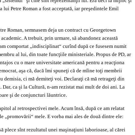
istemul“ şi cine sînt reprezentanţii lui. Era deci la mijloc şi
 lui Petre Roman a fost acceptată, iar preşedintele Emil
ui Petre Roman, semnasem deja un contract cu Georgetown
i academic. A trebuit, prin urmare, să abandonez această
 m-am comportat „indisciplinat“ curînd după ce fusesem numit
mbru al lui, din toate funcţiile ministeriale. Propus de PD, ar
antajos cu o mare universitate americană pentru a reacţiona
emocrat, aşa că, dacă îmi spuneţi că de mîine toţi membrii
u demisia, ci mă demiteţi voi. Declaraţi că mă retrageţi din
 Dar, ca şi la Cultură, n-am rezistat mai mult de doi ani. La
oare şi de conjuncturi lăuntrice.
pitol al retrospectivei mele. Acum însă, după ce am relatat
 ale „promovării“ mele. E vorba mai ales de două dintre ele:
să plece sînt rezultatul unei maşinaţiuni laborioase, al cărei