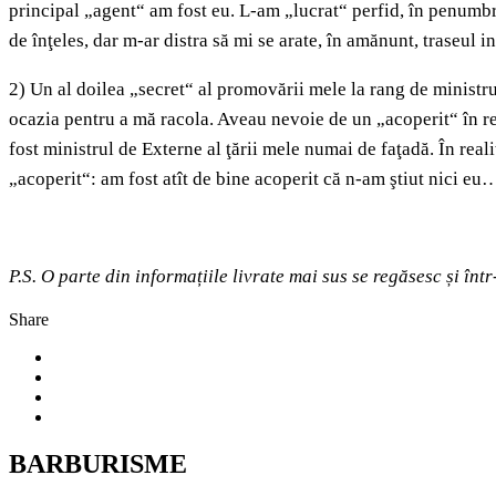
principal „agent“ am fost eu. L‑am „lucrat“ perfid, în penumb
de înţeles, dar m-ar distra să mi se arate, în amănunt, traseul in
2) Un al doilea „secret“ al promovării mele la rang de ministru
ocazia pentru a mă racola. Aveau nevoie de un „acoperit“ în re
fost ministrul de Externe al ţării mele numai de faţadă. În rea
„acoperit“: am fost atît de bine acoperit că n-am ştiut nici eu
P.S. O parte din informațiile livrate mai sus se regăsesc și înt
Share
BARBURISME