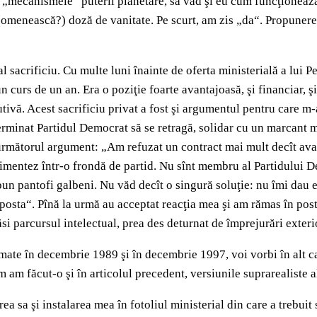
„mecanismele“ puterii planetare, să văd şi eu cum funcţionează „s
omenească?) doză de vanitate. Pe scurt, am zis „da“. Propunerea
al sacrificiu. Cu multe luni înainte de oferta ministerială a l
 curs de un an. Era o poziţie foarte avantajoasă, şi financiar, ş
utivă. Acest sacrificiu privat a fost şi argumentul pentru care
rminat Partidul Democrat să se retragă, solidar cu un marcant me
cu următorul argument: „Am refuzat un contract mai mult decît av
imentez într-o frondă de partid. Nu sînt membru al Partidului D
 pun pantofi galbeni. Nu văd decît o singură soluţie: nu îmi dau e
posta“. Pînă la urmă au acceptat reacţia mea şi am rămas în post.
si parcursul intelectual, prea des deturnat de împrejurări exteri
ate în decembrie 1989 şi în decembrie 1997, voi vorbi în alt ca
m am făcut-o şi în articolul precedent, versiunile suprarealiste
ea sa şi instalarea mea în fotoliul ministerial din care a trebuit 