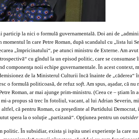
i particip la nici o formulă guvernamentală. Doi ani de „adminis
i în momentul în care Petre Roman, după scandalul cu „lista lui 
plecarea „împricinatului“, pe atunci ministru de Externe. Am avu
 retrospectivă“ cu gîndul la un episod politic, care se consumas
ind componenţa noii echipe guvernamentale. În acest context, mi
emisionez de la Ministerul Culturii încă înainte de „căderea“ î
sesc o formulă politicoasă, de refuz
soft
. Am spus, aşadar, că nu 
 Petre Roman, ar mai ajunge prim-ministru. (Ceea ce – ştiam în a
an mi-a propus să trec în fotoliul, vacant, al lui Adrian Severin,
e altfel, că pentru Roman, ca preşedinte al Partidului Democrat
 putut spera la o soluţie „partizană“. Opţiunea pentru un
outsider
 politic. În subsidiar, exista şi ispita unei experienţe la care n