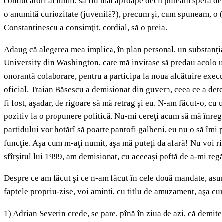
conducători ai lumii, să fiu mai aproape decît puteam spera de 
o anumită curiozitate (juvenilă?), precum şi, cum spuneam, o (
Constantinescu a consimţit, cordial, să o preia.
Adaug că alegerea mea implica, în plan personal, un substanţi
University din Washington, care mă invitase să predau acolo un
onorantă colaborare, pentru a participa la noua alcătuire exec
oficial. Traian Băsescu a demisionat din guvern, ceea ce a dete
fi fost, aşadar, de rigoare să mă retrag şi eu. N-am făcut-o, 
pozitiv la o propunere politică. Nu-mi cereţi acum să mă înreg
partidului vor hotărî să poarte pantofi galbeni, eu nu o să îmi
funcţie. Aşa cum m-aţi numit, aşa mă puteţi da afară! Nu voi ri
sfîrşitul lui 1999, am demisionat, cu aceeaşi poftă de a-mi regă
Despre ce am făcut şi ce n-am făcut în cele două mandate, asum
faptele propriu-zise, voi aminti, cu titlu de amuzament, aşa cu
1) Adrian Severin crede, se pare, pînă în ziua de azi, că demiter