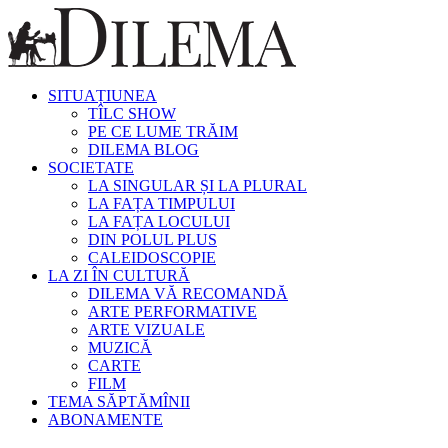
SITUAȚIUNEA
TÎLC SHOW
PE CE LUME TRĂIM
DILEMA BLOG
SOCIETATE
LA SINGULAR ȘI LA PLURAL
LA FAȚA TIMPULUI
LA FAȚA LOCULUI
DIN POLUL PLUS
CALEIDOSCOPIE
LA ZI ÎN CULTURĂ
DILEMA VĂ RECOMANDĂ
ARTE PERFORMATIVE
ARTE VIZUALE
MUZICĂ
CARTE
FILM
TEMA SĂPTĂMÎNII
ABONAMENTE