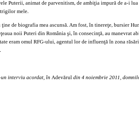
rele Puterii, animat de parvenitism, de ambiţia impură de a-i lu
trigilor mele.
 ţine de biografia mea ascunsă. Am fost, în tinereţe, bursier Hum
ţeaua noii Puteri din România şi, în consecinţă, au manevrat ab
litate eram omul RFG-ului, agentul lor de influenţă în zona răsă
…
r-un interviu acordat, în
Adevărul
din 4 noiembrie 2011, domnil