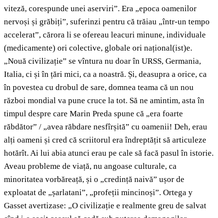
viteză, corespunde unei aserviri”. Era „epoca oamenilor
nervoși și grăbiți”, suferinzi pentru că trăiau „într-un tempo
accelerat”, cărora li se ofereau leacuri minune, individuale
(medicamente) ori colective, globale ori național(ist)e.
„Nouă civilizație” se vîntura nu doar în URSS, Germania,
Italia, ci și în țări mici, ca a noastră. Și, deasupra a orice, ca
în povestea cu drobul de sare, domnea teama că un nou
război mondial va pune cruce la tot. Să ne amintim, asta în
timpul despre care Marin Preda spune că „era foarte
răbdător” / „avea răbdare nesfîrșită” cu oamenii! Deh, erau
alți oameni și cred că scriitorul era îndreptățit să articuleze
hotărît. Ai lui abia atunci erau pe cale să facă pasul în istorie.
Aveau probleme de viață, nu angoase culturale, ca
minoritatea vorbăreață, și o „credință naivă” ușor de
exploatat de „șarlatani”, „profeții mincinoși”. Ortega y
Gasset avertizase: „O civilizație e realmente greu de salvat