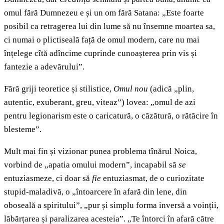
omul fără Dumnezeu e și un om fără Satana: „Este foarte
posibil ca retragerea lui din lume să nu însemne moartea sa,
ci numai o plictiseală față de omul modern, care nu mai
înțelege cîtă adîncime cuprinde cunoașterea prin vis și
fantezie a adevărului”.
Fără griji teoretice și stilistice,
Omul nou
(adică „plin,
autentic, exuberant, greu, viteaz”) lovea: „omul de azi
pentru legionarism este o caricatură, o căzătură, o rătăcire în
blesteme”.
Mult mai fin și vizionar punea problema tînărul Noica,
vorbind de „apatia omului modern”, incapabil să
se
entuziasmeze, ci doar să
fie
entuziasmat, de o curiozitate
stupid-maladivă, o „întoarcere în afară din lene, din
oboseală a spiritului”, „pur și simplu forma inversă a voinții,
lăbărțarea și paralizarea acesteia”. „Te întorci în afară către