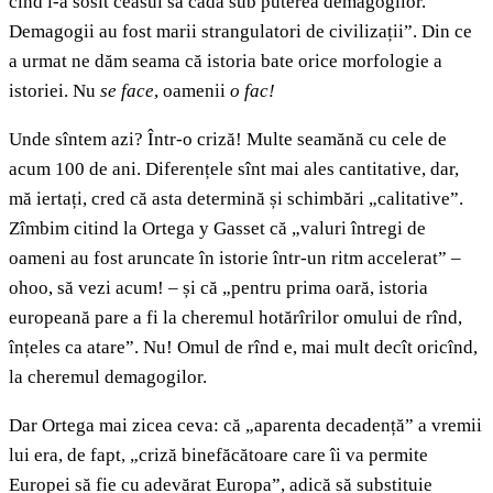
cînd i-a sosit ceasul să cadă sub puterea demagogilor.
Demagogii au fost marii strangulatori de civilizații”. Din ce
a urmat ne dăm seama că istoria bate orice morfologie a
istoriei. Nu
se face
, oamenii
o fac!
Unde sîntem azi? Într-o criză! Multe seamănă cu cele de
acum 100 de ani. Diferențele sînt mai ales cantitative, dar,
mă iertați, cred că asta determină și schimbări „calitative”.
Zîmbim citind la Ortega y Gasset că „valuri întregi de
oameni au fost aruncate în istorie într-un ritm accelerat” –
ohoo, să vezi acum! – și că „pentru prima oară, istoria
europeană pare a fi la cheremul hotărîrilor omului de rînd,
înțeles ca atare”. Nu! Omul de rînd e, mai mult decît oricînd,
la cheremul demagogilor.
Dar Ortega mai zicea ceva: că „aparenta decadență” a vremii
lui era, de fapt, „criză binefăcătoare care îi va permite
Europei să fie cu adevărat Europa”, adică să substituie