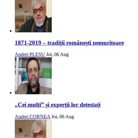
1871-2019 – tradiții românești nemuritoare
Andrei PLEȘU
Joi, 06 Aug
„Cei mulți” și experții lor detestați
Andrei CORNEA
Joi, 06 Aug