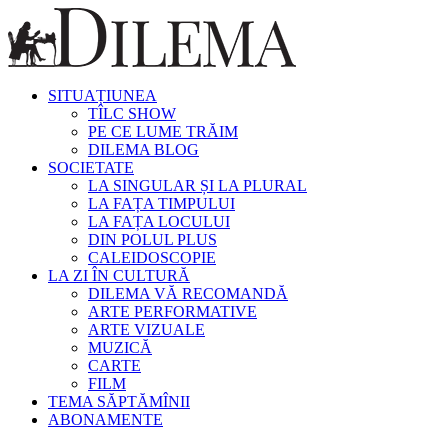
SITUAȚIUNEA
TÎLC SHOW
PE CE LUME TRĂIM
DILEMA BLOG
SOCIETATE
LA SINGULAR ȘI LA PLURAL
LA FAȚA TIMPULUI
LA FAȚA LOCULUI
DIN POLUL PLUS
CALEIDOSCOPIE
LA ZI ÎN CULTURĂ
DILEMA VĂ RECOMANDĂ
ARTE PERFORMATIVE
ARTE VIZUALE
MUZICĂ
CARTE
FILM
TEMA SĂPTĂMÎNII
ABONAMENTE