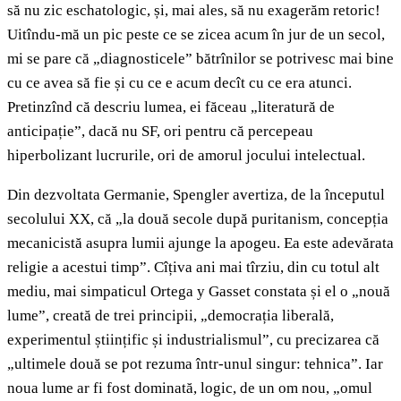
să nu zic eschatologic, și, mai ales, să nu exagerăm retoric!
Uitîndu-mă un pic peste ce se zicea acum în jur de un secol,
mi se pare că „diagnosticele” bătrînilor se potrivesc mai bine
cu ce avea să fie și cu ce e acum decît cu ce era atunci.
Pretinzînd că descriu lumea, ei făceau „literatură de
anticipație”, dacă nu SF, ori pentru că percepeau
hiperbolizant lucrurile, ori de amorul jocului intelectual.
Din dezvoltata Germanie, Spengler avertiza, de la începutul
secolului XX, că „la două secole după puritanism, concepția
mecanicistă asupra lumii ajunge la apogeu. Ea este adevărata
religie a acestui timp”. Cîțiva ani mai tîrziu, din cu totul alt
mediu, mai simpaticul Ortega y Gasset constata și el o „nouă
lume”, creată de trei principii, „democrația liberală,
experimentul științific și industrialismul”, cu precizarea că
„ultimele două se pot rezuma într-unul singur: tehnica”. Iar
noua lume ar fi fost dominată, logic, de un om nou, „omul