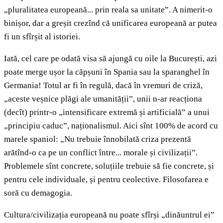
„pluralitatea europeană... prin reala sa unitate”. A nimerit-o
binișor, dar a greșit crezînd că unificarea europeană ar putea
fi un sfîrșit al istoriei.
Iată, cel care pe odată visa să ajungă cu oile la București, azi
poate merge ușor la căpșuni în Spania sau la sparanghel în
Germania! Totul ar fi în regulă, dacă în vremuri de criză,
„aceste veșnice plăgi ale umanității”, unii n-ar reacționa
(decît) printr-o „intensificare extremă și artificială” a unui
„principiu caduc”, naționalismul. Aici sînt 100% de acord cu
marele spaniol: „Nu trebuie înnobilată criza prezentă
arătînd-o ca pe un conflict între... morale și civilizații”.
Problemele sînt concrete, soluțiile trebuie să fie concrete, și
pentru cele individuale, și pentru ceolective. Filosofarea e
soră cu demagogia.
Cultura/civilizația europeană nu poate sfîrși „dinăuntrul ei”