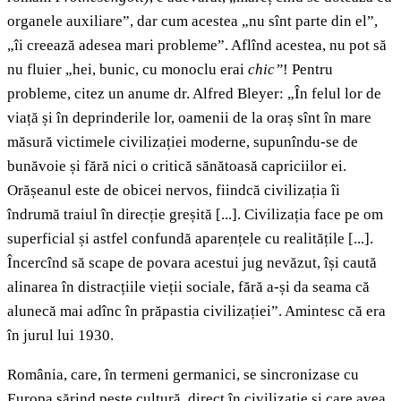
organele auxiliare”, dar cum acestea „nu sînt parte din el”,
„îi creează adesea mari probleme”. Aflînd acestea, nu pot să
nu fluier „hei, bunic, cu monoclu erai
chic”
! Pentru
probleme, citez un anume dr. Alfred Bleyer: „În felul lor de
viață și în deprinderile lor, oamenii de la oraș sînt în mare
măsură victimele civilizației moderne, supunîndu-se de
bunăvoie și fără nici o critică sănătoasă capriciilor ei.
Orășeanul este de obicei nervos, fiindcă civilizația îi
îndrumă traiul în direcție greșită [...]. Civilizația face pe om
superficial și astfel confundă aparențele cu realitățile [...].
Încercînd să scape de povara acestui jug nevăzut, își caută
alinarea în distracțiile vieții sociale, fără a-și da seama că
alunecă mai adînc în prăpastia civilizației”. Amintesc că era
în jurul lui 1930.
România, care, în termeni germanici, se sincronizase cu
Europa sărind peste cultură, direct în civilizație și care avea