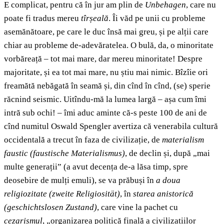
E complicat, pentru că în jur am plin de
Unbehagen
, care nu
poate fi tradus mereu
tîrșeală
. Îi văd pe unii cu probleme
asemănătoare, pe care le duc însă mai greu, și pe alții care
chiar au probleme de-adevăratelea. O bulă, da, o minoritate
vorbăreață – tot mai mare, dar mereu minoritate! Despre
majoritate, și ea tot mai mare, nu știu mai nimic. Bîzîie ori
freamătă nebăgată în seamă și, din cînd în cînd, (se) sperie
răcnind seismic. Uitîndu-mă la lumea largă – așa cum îmi
intră sub ochi! – îmi aduc aminte că-s peste 100 de ani de
cînd numitul Oswald Spengler avertiza că venerabila cultură
occidentală a trecut în faza de civilizație, de
materialism
faustic
(
faustische Materialismus)
, de declin și, după „mai
multe generații” (a avut decența de-a lăsa timp, spre
deosebire de mulți emuli), se va prăbuși în
a doua
religiozitate
(
zweite Religiosität)
, în
starea anistorică
(
geschichtslosen Zustand)
, care vine la pachet cu
cezarismul
, „organizarea politică finală a civilizațiilor