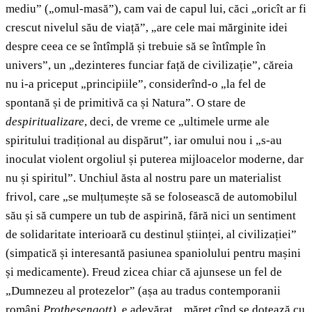
mediu” („omul-masă”), cam vai de capul lui, căci „oricît ar fi
crescut nivelul său de viață”, „are cele mai mărginite idei
despre ceea ce se întîmplă și trebuie să se întîmple în
univers”, un „dezinteres funciar față de civilizație”, căreia
nu i-a priceput „principiile”, considerînd-o „la fel de
spontană și de primitivă ca și Natura”. O stare de
despiritualizare
, deci, de vreme ce „ultimele urme ale
spiritului tradițional au dispărut”, iar omului nou i „s-au
inoculat violent orgoliul și puterea mijloacelor moderne, dar
nu și spiritul”. Unchiul ăsta al nostru pare un materialist
frivol, care „se mulțumește să se folosească de automobilul
său și să cumpere un tub de aspirină, fără nici un sentiment
de solidaritate interioară cu destinul științei, al civilizației”
(simpatică și interesantă pasiunea spaniolului pentru mașini
și medicamente). Freud zicea chiar că ajunsese un fel de
„Dumnezeu al protezelor” (așa au tradus contemporanii
români
Prothesengott)
, e adevărat, „măreț cînd se dotează cu