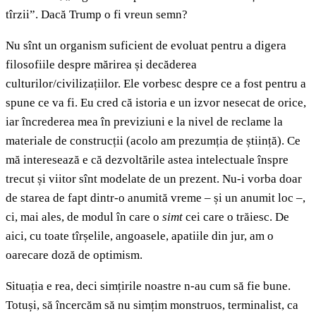
tîrzii”. Dacă Trump o fi vreun semn?
Nu sînt un organism suficient de evoluat pentru a digera
filosofiile despre mărirea și decăderea
culturilor/civilizațiilor. Ele vorbesc despre ce a fost pentru a
spune ce va fi. Eu cred că istoria e un izvor nesecat de orice,
iar încrederea mea în previziuni e la nivel de reclame la
materiale de construcții (acolo am prezumția de știință). Ce
mă interesează e că dezvoltările astea intelectuale înspre
trecut și viitor sînt modelate de un prezent. Nu-i vorba doar
de starea de fapt dintr-o anumită vreme – și un anumit loc –,
ci, mai ales, de modul în care o
simt
cei care o trăiesc. De
aici, cu toate tîrșelile, angoasele, apatiile din jur, am o
oarecare doză de optimism.
Situația e rea, deci simțirile noastre n-au cum să fie bune.
Totuși, să încercăm să nu simțim monstruos, terminalist, ca