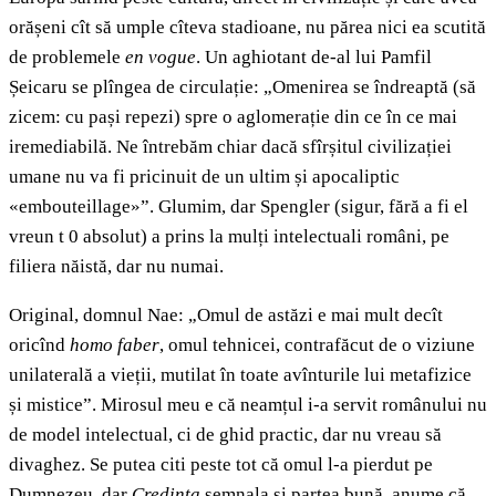
orășeni cît să umple cîteva stadioane, nu părea nici ea scutită
de problemele
en vogue
. Un aghiotant de-al lui Pamfil
Șeicaru se plîngea de circulație: „Omenirea se îndreaptă (să
zicem: cu pași repezi) spre o aglomerație din ce în ce mai
iremediabilă. Ne întrebăm chiar dacă sfîrșitul civilizației
umane nu va fi pricinuit de un ultim și apocaliptic
«embouteillage»”. Glumim, dar Spengler (sigur, fără a fi el
vreun t 0 absolut) a prins la mulți intelectuali români, pe
filiera năistă, dar nu numai.
Original, domnul Nae: „Omul de astăzi e mai mult decît
oricînd
homo faber
, omul tehnicei, contrafăcut de o viziune
unilaterală a vieții, mutilat în toate avînturile lui metafizice
și mistice”. Mirosul meu e că neamțul i-a servit românului nu
de model intelectual, ci de ghid practic, dar nu vreau să
divaghez. Se putea citi peste tot că omul l-a pierdut pe
Dumnezeu, dar
Credința
semnala și partea bună, anume că