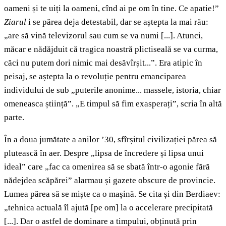
oameni și te uiți la oameni, cînd ai pe om în tine. Ce apatie!”
Ziarul
i se părea deja detestabil, dar se aștepta la mai rău:
„are să vină televizorul sau cum se va numi [...]. Atunci,
măcar e nădăjduit că tragica noastră plictiseală se va curma,
căci nu putem dori nimic mai desăvîrșit...”. Era atipic în
peisaj, se aștepta la o revoluție pentru emanciparea
individului de sub „puterile anonime... massele, istoria, chiar
omeneasca știință”. „E timpul să fim exasperați”, scria în altă
parte.
În a doua jumătate a anilor ’30, sfîrșitul civilizației părea să
plutească în aer. Despre „lipsa de încredere și lipsa unui
ideal” care „fac ca omenirea să se sbată într-o agonie fără
nădejdea scăpărei” alarmau și gazete obscure de provincie.
Lumea părea să se miște ca o mașină. Se cita și din Berdiaev:
„tehnica actuală îl ajută [pe om] la o accelerare precipitată
[...]. Dar o astfel de dominare a timpului, obținută prin