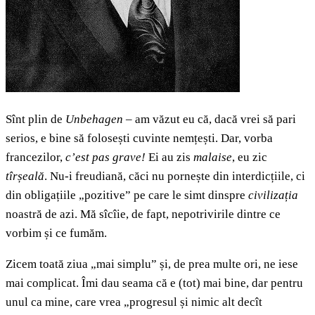
Sînt plin de
Unbehagen
– am văzut eu că, dacă vrei să pari
serios, e bine să folosești cuvinte nemțești. Dar, vorba
francezilor,
cʼest pas grave!
Ei au zis
malaise
, eu zic
tîrșeală
. Nu-i freudiană, căci nu pornește din interdicțiile, ci
din obligațiile „pozitive” pe care le simt dinspre
civilizația
noastră de azi. Mă sîcîie, de fapt, nepotrivirile dintre ce
vorbim și ce fumăm.
Zicem toată ziua „mai simplu” și, de prea multe ori, ne iese
mai complicat. Îmi dau seama că e (tot) mai bine, dar pentru
unul ca mine, care vrea „progresul și nimic alt decît