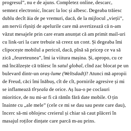
progresul”, nu e de ajuns. Completez online, descarc,
semnez electronic, încarc la loc și albesc. Degeaba trăiesc
dublu decît ăia de pe vremuri, dacă, de la mijlocul „vieții”,
am nervii rîșniți de apelurile care mă avertizează că n-am
văzut mesajele prin care eram anunțat că am primit mail-uri
cu link-uri la care trebuie să creez un cont. Și degeaba îmi
clipocește mobilul a pericol, dacă, pînă să pricep ce va să
zică „feureteunea”, îmi ia viitura mașina. Și, apropo, cu ce
mă încălzește că trăiesc în
satul global
, cînd zac blocat pe un
bulevard dintr-un
oraș-lume
(
Weltsdadt)
? Atunci mă apropii
de Freud, căci îmi înăbuș, cît de cît, pornirile agresive și mi
se inflamează
tîrșeala
de orice. Aș lua-o pe coclauri
mioritice, de nu mi-ar fi că rămîn fără date mobile. O țin
înainte cu „ale mele” (cele ce mi se dau sau peste care dau),
încerc să-mi oblojesc creierul și chiar să caut plăceri în
masajul roților dințate care parcă m-au prins.