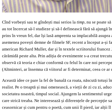
Cînd vorbești sau te gîndești mai serios la
timp
, nu se poate să
au tot încercat să-l studieze și să-l definească fără să ajungă în
prins în vreun fel, dar își lasă amprenta sa implacabilă asupra a
asemenea povești demne de filmele SF, recent a început a-și fac
american Richard Muller, dar și în textele scriitorului francez 
cărămidă peste alta. Prin adiția de evenimente s-a creat trecut
observă că teoria e chiar conformă cu felul în care noi percep
(Altminteri, ar însemna că viitorul ar fi determinat, ceea ce ar 
Această idee ce pare la fel de banală ca roata, născută totuși 
realist. Pe o treaptă și mai omenească, a vieții de zi cu zi, a
societatea noastră, timpul social. Ajungem la sentimentul urgen
care strică treaba. Ne interesează și diferențele de percepție s
ceasornicar și cum pentru o poetă, cum unii îl pierd, iar alții î