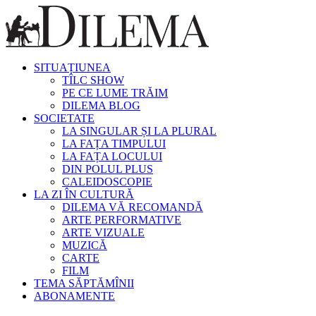
SITUAȚIUNEA
TÎLC SHOW
PE CE LUME TRĂIM
DILEMA BLOG
SOCIETATE
LA SINGULAR ȘI LA PLURAL
LA FAȚA TIMPULUI
LA FAȚA LOCULUI
DIN POLUL PLUS
CALEIDOSCOPIE
LA ZI ÎN CULTURĂ
DILEMA VĂ RECOMANDĂ
ARTE PERFORMATIVE
ARTE VIZUALE
MUZICĂ
CARTE
FILM
TEMA SĂPTĂMÎNII
ABONAMENTE