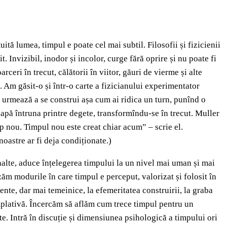
uită lumea, timpul e poate cel mai subtil. Filosofii și fizicienii
t. Invizibil, inodor și incolor, curge fără oprire și nu poate fi
ceri în trecut, călătorii în viitor, găuri de vierme și alte
. Am găsit-o și într-o carte a fizicianului experimentator
el urmează a se construi așa cum ai ridica un turn, punînd o
capă întruna printre degete, transformîndu-se în trecut. Muller
p nou. Timpul nou este creat chiar acum” – scrie el.
noastre ar fi deja condiționate.)
înalte, aduce înțelegerea timpului la un nivel mai uman și mai
zăm modurile în care timpul e perceput, valorizat și folosit în
ente, dar mai temeinice, la efemeritatea construirii, la graba
templativă. Încercăm să aflăm cum trece timpul pentru un
tate. Intră în discuție și dimensiunea psihologică a timpului ori