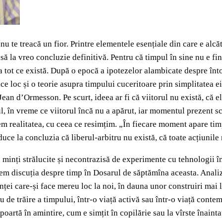
 nu te treacă un fior. Printre elementele esențiale din care e alcăt
să la vreo concluzie definitivă. Pentru că timpul în sine nu e fini
 tot ce există. După o epocă a ipotezelor alambicate despre întoar
e loc și o teorie asupra timpului cuceritoare prin simplitatea ei
Jean d’Ormesson. Pe scurt, ideea ar fi că viitorul nu există, că 
ul, în vreme ce viitorul încă nu a apărut, iar momentul prezent s
em realitatea, cu ceea ce resimțim. „În fiecare moment apare tim
duce la concluzia că liberul-arbitru nu există, că toate acțiunile 
în minți strălucite și necontrazisă de experimente cu tehnologii 
ducem discuția despre timp în Dosarul de săptămîna aceasta. Anali
ței care-și face mereu loc la noi, în dauna unor construiri mai l
au de trăire a timpului, într-o viață activă sau într-o viață con
l poartă în amintire, cum e simțit în copilărie sau la vîrste înain