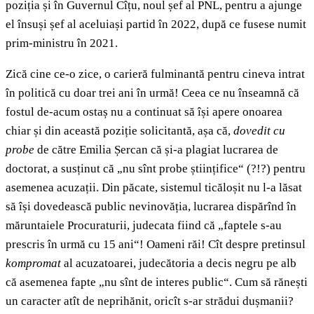
poziția și în Guvernul Cîțu, noul șef al PNL, pentru a ajunge
el însuși șef al aceluiași partid în 2022, după ce fusese numit
prim-ministru în 2021.
Zică cine ce-o zice, o carieră fulminantă pentru cineva intrat
în politică cu doar trei ani în urmă! Ceea ce nu înseamnă că
fostul de-acum ostaș nu a continuat să își apere onoarea
chiar și din această poziție solicitantă, așa că,
dovedit cu
probe
de către Emilia Șercan că și-a plagiat lucrarea de
doctorat, a susținut că „nu sînt probe științifice“ (?!?) pentru
asemenea acuzații. Din păcate, sistemul ticăloșit nu l-a lăsat
să își dovedească public nevinovăția, lucrarea dispărînd în
măruntaiele Procuraturii, judecata fiind că „faptele s-au
prescris în urmă cu 15 ani“! Oameni răi! Cît despre pretinsul
kompromat
al acuzatoarei, judecătoria a decis negru pe alb
că asemenea fapte „nu sînt de interes public“. Cum să rănești
un caracter atît de neprihănit, oricît s-ar strădui dușmanii?