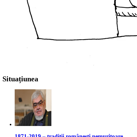
Situațiunea
1871-2019 – tradiții românești nemuritoare