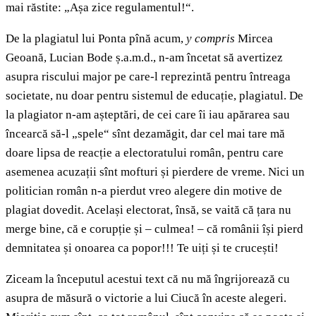
mai răstite: „Așa zice regulamentul!“.
De la plagiatul lui Ponta pînă acum,
y compris
Mircea
Geoană, Lucian Bode ș.a.m.d., n-am încetat să avertizez
asupra riscului major pe care-l reprezintă pentru întreaga
societate, nu doar pentru sistemul de educație, plagiatul. De
la plagiator n-am așteptări, de cei care îi iau apărarea sau
încearcă să-l „spele“ sînt dezamăgit, dar cel mai tare mă
doare lipsa de reacție a electoratului român, pentru care
asemenea acuzații sînt mofturi și pierdere de vreme. Nici un
politician român n-a pierdut vreo alegere din motive de
plagiat dovedit. Același electorat, însă, se vaită că țara nu
merge bine, că e corupție și – culmea! – că românii își pierd
demnitatea și onoarea ca popor!!! Te uiți și te crucești!
Ziceam la începutul acestui text că nu mă îngrijorează cu
asupra de măsură o victorie a lui Ciucă în aceste alegeri.