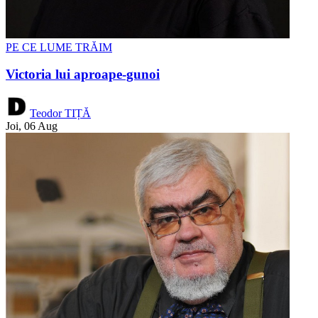
PE CE LUME TRĂIM
Victoria lui aproape-gunoi
Teodor TIȚĂ
Joi, 06 Aug