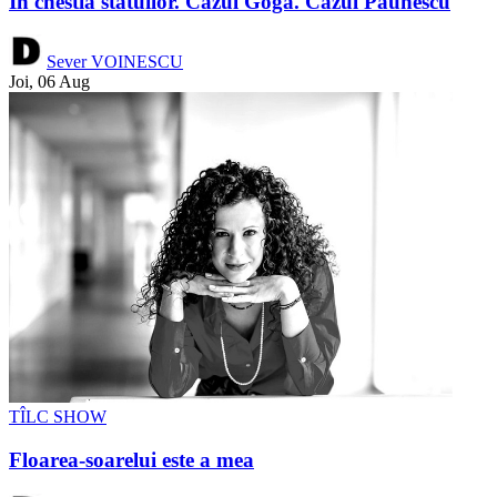
În chestia statuilor. Cazul Goga. Cazul Păunescu
Sever VOINESCU
Joi, 06 Aug
TÎLC SHOW
Floarea-soarelui este a mea