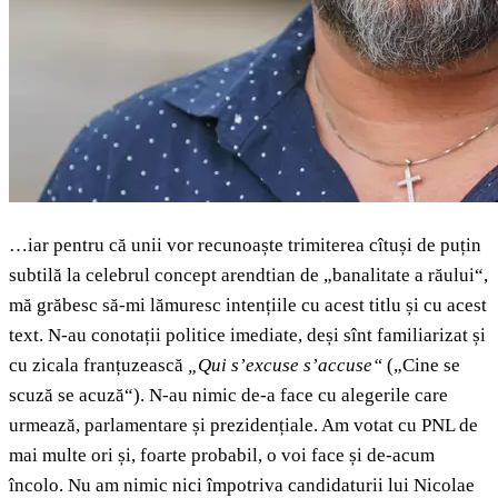
…iar pentru că unii vor recunoaște trimiterea cîtuși de puțin
subtilă la celebrul concept arendtian de „banalitate a răului“,
mă grăbesc să-mi lămuresc intențiile cu acest titlu și cu acest
text. N-au conotații politice imediate, deși sînt familiarizat și
cu zicala franțuzească
„Qui s’excuse s’accuse“
(„Cine se
scuză se acuză“). N-au nimic de-a face cu alegerile care
urmează, parlamentare și prezidențiale. Am votat cu PNL de
mai multe ori și, foarte probabil, o voi face și de-acum
încolo. Nu am nimic nici împotriva candidaturii lui Nicolae