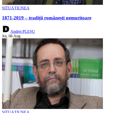
SITUAȚIUNEA
1871-2019 – tradiții românești nemuritoare
Andrei PLEȘU
Joi, 06 Aug
SITUAȚIUNEA