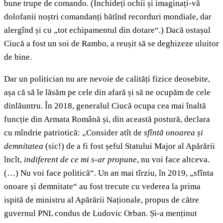
bune trupe de comando. (Închideți ochii și imaginați-vă
dolofanii noștri comandanți bătînd recorduri mondiale, dar
alergînd și cu „tot echipamentul din dotare“.) Dacă ostașul
Ciucă a fost un soi de Rambo, a reușit să se deghizeze uluitor
de bine.
Dar un politician nu are nevoie de calități fizice deosebite,
așa că să le lăsăm pe cele din afară și să ne ocupăm de cele
dinlăuntru. În 2018, generalul Ciucă ocupa cea mai înaltă
funcție din Armata Română și, din această postură, declara
cu mîndrie patriotică: „Consider atît de
sfîntă onoarea și
demnitatea
(sic!) de a fi fost șeful Statului Major al Apărării
încît,
indiferent de ce mi s-ar propune
, nu voi face altceva.
(…) Nu voi face politică“. Un an mai tîrziu, în 2019, „sfînta
onoare și demnitate“ au fost trecute cu vederea la prima
ispită de ministru al Apărării Naționale, propus de către
guvernul PNL condus de Ludovic Orban. Și-a menținut