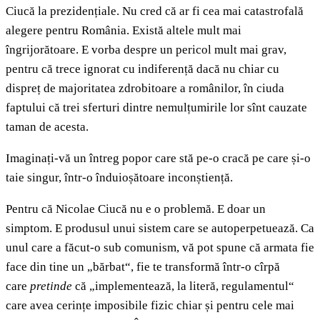
Ciucă la prezidențiale. Nu cred că ar fi cea mai catastrofală
alegere pentru România. Există altele mult mai
îngrijorătoare. E vorba despre un pericol mult mai grav,
pentru că trece ignorat cu indiferență dacă nu chiar cu
dispreț de majoritatea zdrobitoare a românilor, în ciuda
faptului că trei sferturi dintre nemulțumirile lor sînt cauzate
taman de acesta.
Imaginați-vă un întreg popor care stă pe-o cracă pe care și-o
taie singur, într-o înduioșătoare inconștiență.
Pentru că Nicolae Ciucă nu e o problemă. E doar un
simptom. E produsul unui sistem care se autoperpetuează. Ca
unul care a făcut-o sub comunism, vă pot spune că armata fie
face din tine un „bărbat“, fie te transformă într-o cîrpă
care
pretinde
că „implementează, la literă, regulamentul“
care avea cerințe imposibile fizic chiar și pentru cele mai