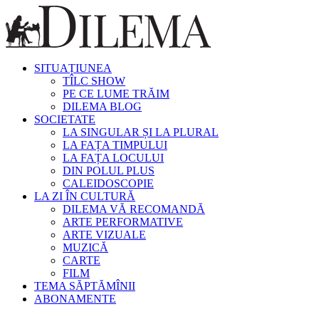
SITUAȚIUNEA
TÎLC SHOW
PE CE LUME TRĂIM
DILEMA BLOG
SOCIETATE
LA SINGULAR ȘI LA PLURAL
LA FAȚA TIMPULUI
LA FAȚA LOCULUI
DIN POLUL PLUS
CALEIDOSCOPIE
LA ZI ÎN CULTURĂ
DILEMA VĂ RECOMANDĂ
ARTE PERFORMATIVE
ARTE VIZUALE
MUZICĂ
CARTE
FILM
TEMA SĂPTĂMÎNII
ABONAMENTE