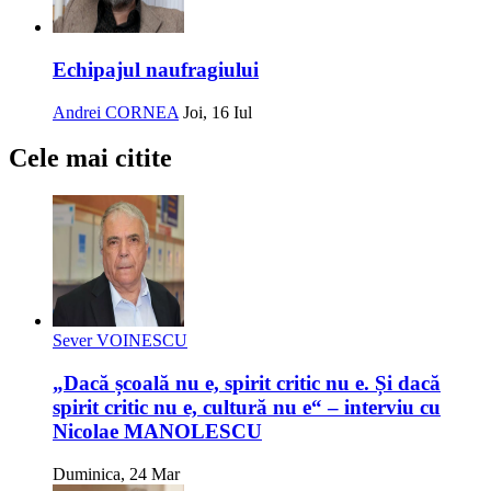
Echipajul naufragiului
Andrei CORNEA
Joi, 16 Iul
Cele mai citite
Sever VOINESCU
„Dacă școală nu e, spirit critic nu e. Și dacă
spirit critic nu e, cultură nu e“ – interviu cu
Nicolae MANOLESCU
Duminica, 24 Mar