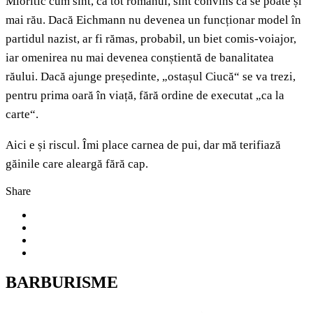
Mioritic cum sînt, ca tot românul, sînt convins că se poate și
mai rău. Dacă Eichmann nu devenea un funcționar model în
partidul nazist, ar fi rămas, probabil, un biet comis-voiajor,
iar omenirea nu mai devenea conștientă de banalitatea
răului. Dacă ajunge președinte, „ostașul Ciucă“ se va trezi,
pentru prima oară în viață, fără ordine de executat „ca la
carte“.
Aici e și riscul. Îmi place carnea de pui, dar mă terifiază
găinile care aleargă fără cap.
Share
BARBURISME