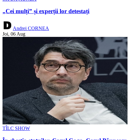
„Cei mulți” și experții lor detestați
Andrei CORNEA
Joi, 06 Aug
TÎLC SHOW