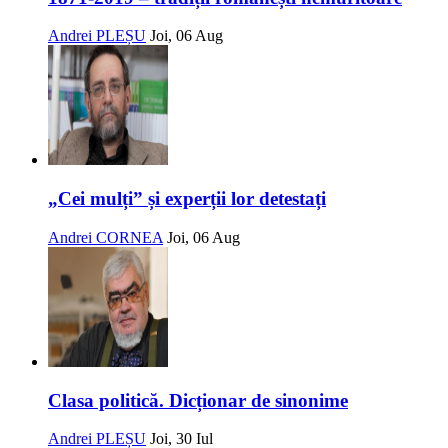
Andrei PLEȘU
Joi, 06 Aug
„Cei mulți” și experții lor detestați
Andrei CORNEA
Joi, 06 Aug
Clasa politică. Dicționar de sinonime
Andrei PLEȘU
Joi, 30 Iul