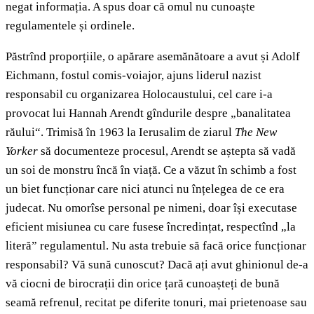
negat informația. A spus doar că omul nu cunoaște
regulamentele și ordinele.
Păstrînd proporțiile, o apărare asemănătoare a avut și Adolf
Eichmann, fostul comis-voiajor, ajuns liderul nazist
responsabil cu organizarea Holocaustului, cel care i-a
provocat lui Hannah Arendt gîndurile despre „banalitatea
răului“. Trimisă în 1963 la Ierusalim de ziarul
The New
Yorker
să documenteze procesul, Arendt se aștepta să vadă
un soi de monstru încă în viață. Ce a văzut în schimb a fost
un biet funcționar care nici atunci nu înțelegea de ce era
judecat. Nu omorîse personal pe nimeni, doar își executase
eficient misiunea cu care fusese încredințat, respectînd „la
literă” regulamentul. Nu asta trebuie să facă orice funcționar
responsabil? Vă sună cunoscut? Dacă ați avut ghinionul de-a
vă ciocni de birocrații din orice țară cunoașteți de bună
seamă refrenul, recitat pe diferite tonuri, mai prietenoase sau