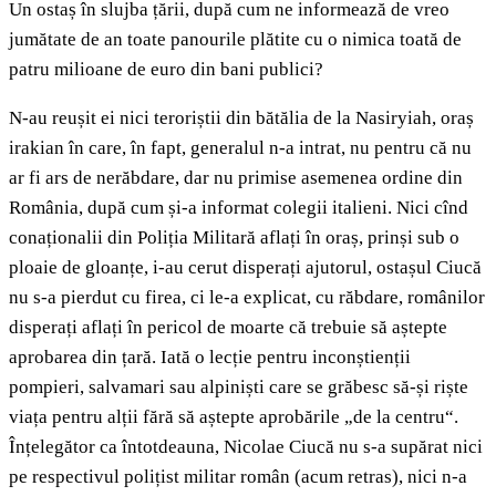
Un ostaș în slujba țării, după cum ne informează de vreo
jumătate de an toate panourile plătite cu o nimica toată de
patru milioane de euro din bani publici?
N-au reușit ei nici teroriștii din bătălia de la Nasiryiah, oraș
irakian în care, în fapt, generalul n-a intrat, nu pentru că nu
ar fi ars de nerăbdare, dar nu primise asemenea ordine din
România, după cum și-a informat colegii italieni. Nici cînd
conaționalii din Poliția Militară aflați în oraș, prinși sub o
ploaie de gloanțe, i-au cerut disperați ajutorul, ostașul Ciucă
nu s-a pierdut cu firea, ci le-a explicat, cu răbdare, românilor
disperați aflați în pericol de moarte că trebuie să aștepte
aprobarea din țară. Iată o lecție pentru inconștienții
pompieri, salvamari sau alpiniști care se grăbesc să-și riște
viața pentru alții fără să aștepte aprobările „de la centru“.
Înțelegător ca întotdeauna, Nicolae Ciucă nu s-a supărat nici
pe respectivul polițist militar român (acum retras), nici n-a