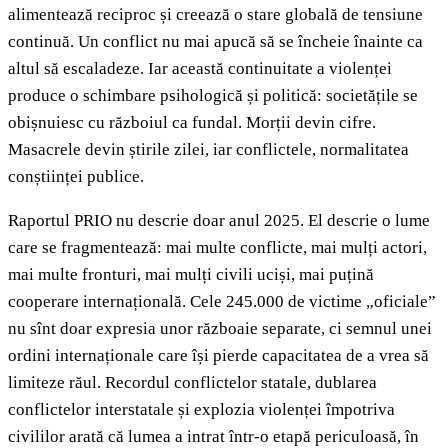
alimentează reciproc și creează o stare globală de tensiune
continuă. Un conflict nu mai apucă să se încheie înainte ca
altul să escaladeze. Iar această continuitate a violenței
produce o schimbare psihologică și politică: societățile se
obișnuiesc cu războiul ca fundal. Morții devin cifre.
Masacrele devin știrile zilei, iar conflictele, normalitatea
conștiinței publice.
Raportul PRIO nu descrie doar anul 2025. El descrie o lume
care se fragmentează: mai multe conflicte, mai mulți actori,
mai multe fronturi, mai mulți civili uciși, mai puțină
cooperare internațională. Cele 245.000 de victime „oficiale”
nu sînt doar expresia unor războaie separate, ci semnul unei
ordini internaționale care își pierde capacitatea de a vrea să
limiteze răul. Recordul conflictelor statale, dublarea
conflictelor interstatale și explozia violenței împotriva
civililor arată că lumea a intrat într-o etapă periculoasă, în