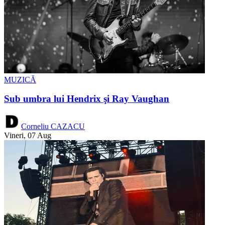
MUZICĂ
Sub umbra lui Hendrix şi Ray Vaughan
Corneliu CAZACU
Vineri, 07 Aug