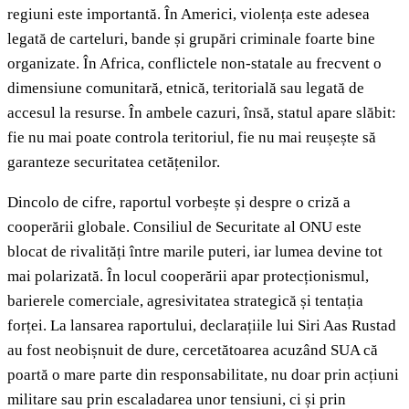
regiuni este importantă. În Americi, violența este adesea
legată de carteluri, bande și grupări criminale foarte bine
organizate. În Africa, conflictele non-statale au frecvent o
dimensiune comunitară, etnică, teritorială sau legată de
accesul la resurse. În ambele cazuri, însă, statul apare slăbit:
fie nu mai poate controla teritoriul, fie nu mai reușește să
garanteze securitatea cetățenilor.
Dincolo de cifre, raportul vorbește și despre o criză a
cooperării globale. Consiliul de Securitate al ONU este
blocat de rivalități între marile puteri, iar lumea devine tot
mai polarizată. În locul cooperării apar protecționismul,
barierele comerciale, agresivitatea strategică și tentația
forței. La lansarea raportului, declarațiile lui Siri Aas Rustad
au fost neobișnuit de dure, cercetătoarea acuzând SUA că
poartă o mare parte din responsabilitate, nu doar prin acțiuni
militare sau prin escaladarea unor tensiuni, ci și prin