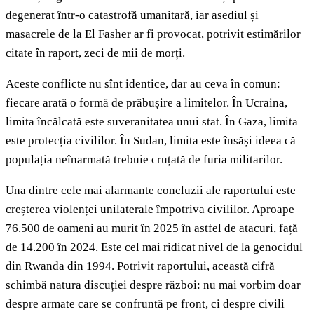
degenerat într-o catastrofă umanitară, iar asediul și
masacrele de la El Fasher ar fi provocat, potrivit estimărilor
citate în raport, zeci de mii de morți.
Aceste conflicte nu sînt identice, dar au ceva în comun:
fiecare arată o formă de prăbușire a limitelor. În Ucraina,
limita încălcată este suveranitatea unui stat. În Gaza, limita
este protecția civililor. În Sudan, limita este însăși ideea că
populația neînarmată trebuie cruțată de furia militarilor.
Una dintre cele mai alarmante concluzii ale raportului este
creșterea violenței unilaterale împotriva civililor. Aproape
76.500 de oameni au murit în 2025 în astfel de atacuri, față
de 14.200 în 2024. Este cel mai ridicat nivel de la genocidul
din Rwanda din 1994. Potrivit raportului, această cifră
schimbă natura discuției despre război: nu mai vorbim doar
despre armate care se confruntă pe front, ci despre civili