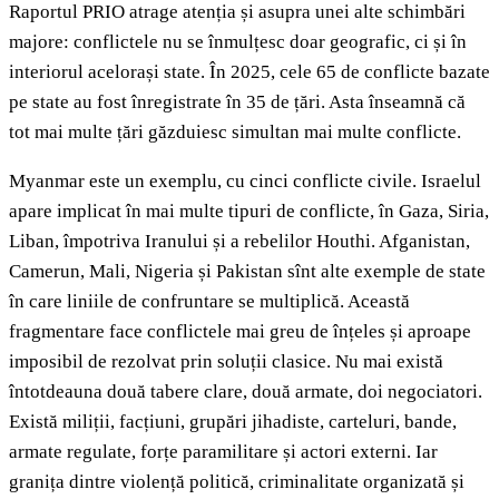
Raportul PRIO atrage atenția și asupra unei alte schimbări
majore: conflictele nu se înmulțesc doar geografic, ci și în
interiorul acelorași state. În 2025, cele 65 de conflicte bazate
pe state au fost înregistrate în 35 de țări. Asta înseamnă că
tot mai multe țări găzduiesc simultan mai multe conflicte.
Myanmar este un exemplu, cu cinci conflicte civile. Israelul
apare implicat în mai multe tipuri de conflicte, în Gaza, Siria,
Liban, împotriva Iranului și a rebelilor Houthi. Afganistan,
Camerun, Mali, Nigeria și Pakistan sînt alte exemple de state
în care liniile de confruntare se multiplică. Această
fragmentare face conflictele mai greu de înțeles și aproape
imposibil de rezolvat prin soluții clasice. Nu mai există
întotdeauna două tabere clare, două armate, doi negociatori.
Există miliții, facțiuni, grupări jihadiste, carteluri, bande,
armate regulate, forțe paramilitare și actori externi. Iar
granița dintre violență politică, criminalitate organizată și