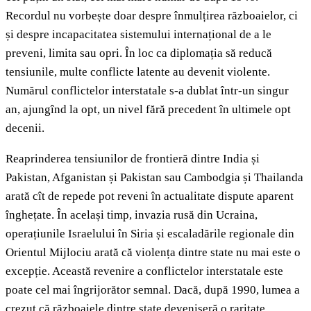
Recordul nu vorbește doar despre înmulțirea războaielor, ci
și despre incapacitatea sistemului internațional de a le
preveni, limita sau opri. În loc ca diplomația să reducă
tensiunile, multe conflicte latente au devenit violente.
Numărul conflictelor interstatale s-a dublat într-un singur
an, ajungînd la opt, un nivel fără precedent în ultimele opt
decenii.
Reaprinderea tensiunilor de frontieră dintre India și
Pakistan, Afganistan și Pakistan sau Cambodgia și Thailanda
arată cît de repede pot reveni în actualitate dispute aparent
înghețate. În același timp, invazia rusă din Ucraina,
operațiunile Israelului în Siria și escaladările regionale din
Orientul Mijlociu arată că violența dintre state nu mai este o
excepție. Această revenire a conflictelor interstatale este
poate cel mai îngrijorător semnal. Dacă, după 1990, lumea a
crezut că războaiele dintre state deveniseră o raritate,