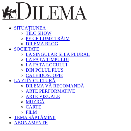
SITUAȚIUNEA
TÎLC SHOW
PE CE LUME TRĂIM
DILEMA BLOG
SOCIETATE
LA SINGULAR ȘI LA PLURAL
LA FAȚA TIMPULUI
LA FAȚA LOCULUI
DIN POLUL PLUS
CALEIDOSCOPIE
LA ZI ÎN CULTURĂ
DILEMA VĂ RECOMANDĂ
ARTE PERFORMATIVE
ARTE VIZUALE
MUZICĂ
CARTE
FILM
TEMA SĂPTĂMÎNII
ABONAMENTE