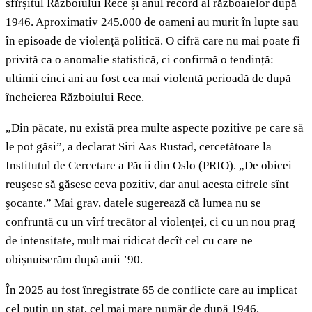
sfîrșitul Războiului Rece și anul record al războaielor după
1946. Aproximativ 245.000 de oameni au murit în lupte sau
în episoade de violență politică. O cifră care nu mai poate fi
privită ca o anomalie statistică, ci confirmă o tendință:
ultimii cinci ani au fost cea mai violentă perioadă de după
încheierea Războiului Rece.
„Din păcate, nu există prea multe aspecte pozitive pe care să
le pot găsi”, a declarat Siri Aas Rustad, cercetătoare la
Institutul de Cercetare a Păcii din Oslo (PRIO). „De obicei
reuşesc să găsesc ceva pozitiv, dar anul acesta cifrele sînt
şocante.” Mai grav, datele sugerează că lumea nu se
confruntă cu un vîrf trecător al violenței, ci cu un nou prag
de intensitate, mult mai ridicat decît cel cu care ne
obișnuiserăm după anii ’90.
În 2025 au fost înregistrate 65 de conflicte care au implicat
cel puțin un stat, cel mai mare număr de după 1946.