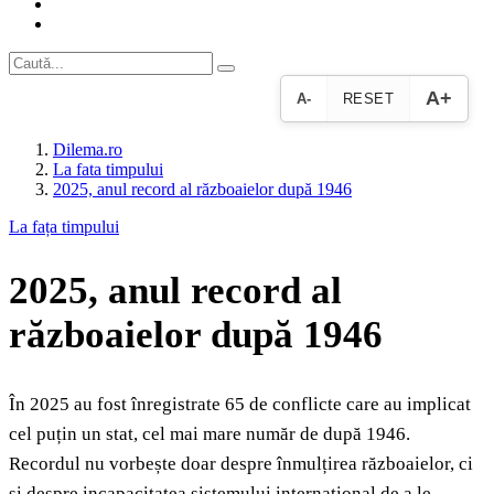
A+
A-
RESET
Dilema.ro
La fata timpului
2025, anul record al războaielor după 1946
La fața timpului
2025, anul record al
războaielor după 1946
În 2025 au fost înregistrate 65 de conflicte care au implicat
cel puțin un stat, cel mai mare număr de după 1946.
Recordul nu vorbește doar despre înmulțirea războaielor, ci
și despre incapacitatea sistemului internațional de a le