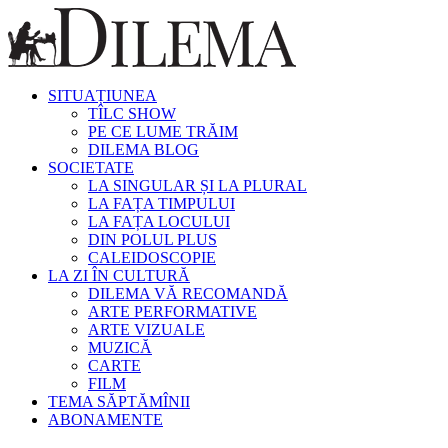
SITUAȚIUNEA
TÎLC SHOW
PE CE LUME TRĂIM
DILEMA BLOG
SOCIETATE
LA SINGULAR ȘI LA PLURAL
LA FAȚA TIMPULUI
LA FAȚA LOCULUI
DIN POLUL PLUS
CALEIDOSCOPIE
LA ZI ÎN CULTURĂ
DILEMA VĂ RECOMANDĂ
ARTE PERFORMATIVE
ARTE VIZUALE
MUZICĂ
CARTE
FILM
TEMA SĂPTĂMÎNII
ABONAMENTE