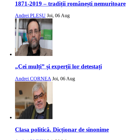
1871-2019 – tradiții românești nemuritoare
Andrei PLEȘU
Joi, 06 Aug
„Cei mulți” și experții lor detestați
Andrei CORNEA
Joi, 06 Aug
Clasa politică. Dicționar de sinonime