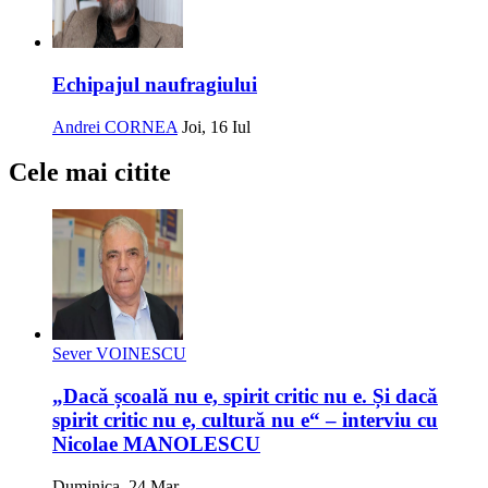
Echipajul naufragiului
Andrei CORNEA
Joi, 16 Iul
Cele mai citite
Sever VOINESCU
„Dacă școală nu e, spirit critic nu e. Și dacă
spirit critic nu e, cultură nu e“ – interviu cu
Nicolae MANOLESCU
Duminica, 24 Mar