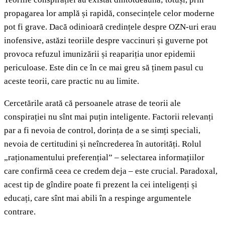
propagarea lor amplă și rapidă, consecințele celor moderne
pot fi grave. Dacă odinioară credințele despre OZN-uri erau
inofensive, astăzi teoriile despre vaccinuri și guverne pot
provoca refuzul imunizării și reapariția unor epidemii
periculoase. Este din ce în ce mai greu să ținem pasul cu
aceste teorii, care practic nu au limite.
Cercetările arată că persoanele atrase de teorii ale
conspirației nu sînt mai puțin inteligente. Factorii relevanți
par a fi nevoia de control, dorința de a se simți speciali,
nevoia de certitudini și neîncrederea în autorități. Rolul
„raționamentului preferențial” – selectarea informațiilor
care confirmă ceea ce credem deja – este crucial. Paradoxal,
acest tip de gîndire poate fi prezent la cei inteligenți și
educați, care sînt mai abili în a respinge argumentele
contrare.