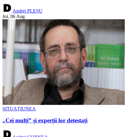
Andrei PLEȘU
Joi, 06 Aug
SITUAȚIUNEA
„Cei mulți” și experții lor detestați