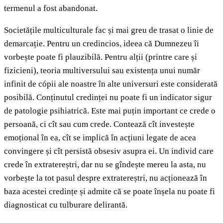
termenul a fost abandonat.
Societățile multiculturale fac și mai greu de trasat o linie de
demarcație. Pentru un credincios, ideea că Dumnezeu îi
vorbește poate fi plauzibilă. Pentru alții (printre care și
fizicieni), teoria multiversului sau existența unui număr
infinit de cópii ale noastre în alte universuri este considerată
posibilă. Conținutul credinței nu poate fi un indicator sigur
de patologie psihiatrică. Este mai puțin important ce crede o
persoană, ci cît sau cum crede. Contează cît investește
emoțional în ea, cît se implică în acțiuni legate de acea
convingere și cît persistă obsesiv asupra ei. Un individ care
crede în extratereștri, dar nu se gîndește mereu la asta, nu
vorbește la tot pasul despre extratereștri, nu acționează în
baza acestei credințe și admite că se poate înșela nu poate fi
diagnosticat cu tulburare delirantă.