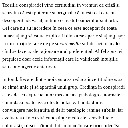
Teoriile conspirației vînd certitudini în vremuri de criză și
senzația că ești puternic și original, că tu ești cel care ai
descoperit adevărul, în timp ce restul oamenilor sînt orbi.
Cei care nu au încredere în ceea ce este acceptat de toată
lumea ajung să caute explicații din surse aparte și ajung ușor
la informațiile false de pe
social media
și Internet, mai ales
cînd se face uz de raționamentul preferențial. Altfel spus, ei
prețuiesc doar acele informații care le validează intuițiile
sau convingerile anterioare.
În fond, fiecare dintre noi caută să reducă incertitudinea, să
se simtă unic și să aparțină unui grup. Credința în conspirații
este adesea expresia unor mecanisme psihologice normale,
chiar dacă poate avea efecte nefaste. Limita dintre
convingere neobișnuită și delir patologic rămîne subtilă, iar
evaluarea ei necesită cunoștințe medicale, sensibilitate
culturală și discernămînt. Într-o lume în care orice idee își