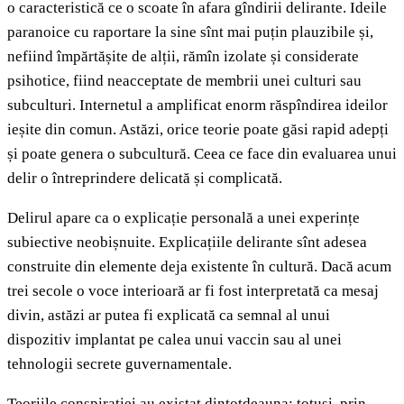
o caracteristică ce o scoate în afara gîndirii delirante. Ideile
paranoice cu raportare la sine sînt mai puțin plauzibile și,
nefiind împărtășite de alții, rămîn izolate și considerate
psihotice, fiind neacceptate de membrii unei culturi sau
subculturi. Internetul a amplificat enorm răspîndirea ideilor
ieșite din comun. Astăzi, orice teorie poate găsi rapid adepți
și poate genera o subcultură. Ceea ce face din evaluarea unui
delir o întreprindere delicată și complicată.
Delirul apare ca o explicație personală a unei experințe
subiective neobișnuite. Explicațiile delirante sînt adesea
construite din elemente deja existente în cultură. Dacă acum
trei secole o voce interioară ar fi fost interpretată ca mesaj
divin, astăzi ar putea fi explicată ca semnal al unui
dispozitiv implantat pe calea unui vaccin sau al unei
tehnologii secrete guvernamentale.
Teoriile conspirației au existat dintotdeauna; totuși, prin