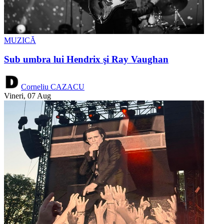
MUZICĂ
Sub umbra lui Hendrix şi Ray Vaughan
Corneliu CAZACU
Vineri, 07 Aug