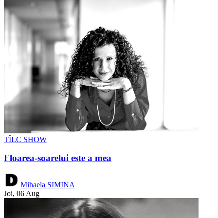
TÎLC SHOW
Floarea-soarelui este a mea
Mihaela SIMINA
Joi, 06 Aug