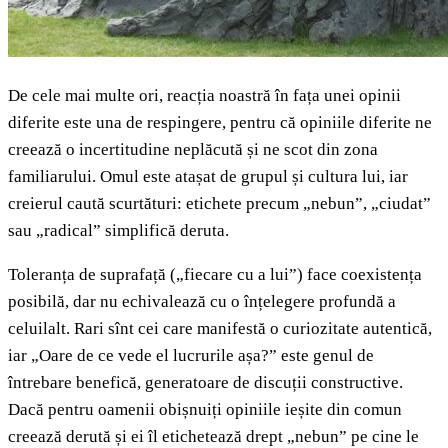
De cele mai multe ori, reacția noastră în fața unei opinii
diferite este una de respingere, pentru că opiniile diferite ne
creează o incertitudine neplăcută și ne scot din zona
familiarului. Omul este atașat de grupul și cultura lui, iar
creierul caută scurtături: etichete precum „nebun”, „ciudat”
sau „radical” simplifică deruta.
Toleranța de suprafață („fiecare cu a lui”) face coexistența
posibilă, dar nu echivalează cu o înțelegere profundă a
celuilalt. Rari sînt cei care manifestă o curiozitate autentică,
iar „Oare de ce vede el lucrurile așa?” este genul de
întrebare benefică, generatoare de discuții constructive.
Dacă pentru oamenii obișnuiți opiniile ieșite din comun
creează derută și ei îl etichetează drept „nebun” pe cine le