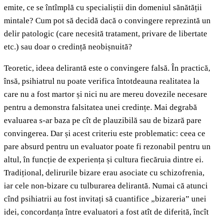
emite, ce se întîmplă cu specialiștii din domeniul sănătății
mintale? Cum pot să decidă dacă o convingere reprezintă un
delir patologic (care necesită tratament, privare de libertate
etc.) sau doar o credință neobișnuită?
Teoretic, ideea delirantă este o convingere falsă. În practică,
însă, psihiatrul nu poate verifica întotdeauna realitatea la
care nu a fost martor și nici nu are mereu dovezile necesare
pentru a demonstra falsitatea unei credințe. Mai degrabă
evaluarea s-ar baza pe cît de plauzibilă sau de bizară pare
convingerea. Dar și acest criteriu este problematic: ceea ce
pare absurd pentru un evaluator poate fi rezonabil pentru un
altul, în funcție de experiența și cultura fiecăruia dintre ei.
Tradițional, delirurile bizare erau asociate cu schizofrenia,
iar cele non-bizare cu tulburarea delirantă. Numai că atunci
cînd psihiatrii au fost invitați să cuantifice „bizareria” unei
idei, concordanța între evaluatori a fost atît de diferită, încît