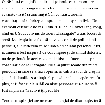
O trăsătură esențială a delirului psihotic este „raportarea la
sine”, cînd convingerea se referă la persoana în cauză care
se simte vizată și amenințată. În contrast, teoriile
conspirației sînt îndreptate spre lume, nu spre individ. Un
exemplu celebru este cazul din 2016 de la Comet Ping Pong,
cînd un bărbat convins de teoria „Pizzagate” a tras focuri de
armă. Motivația lui a fost să salveze copiii de politicienii
pedofili, și nicidecum că se simțea amenințat personal. Aici,
acțiunea a fost inspirată de convingere și de simțul datoriei,
nu de psihoză. În acel caz, omul citise pe Internet despre
conspirația de la Pizzagate. Nu și-a putut scoate din minte
pericolul în care se aflau copiii și, în calitatea lui de creștin
și tată de familie, s-a simțit răspunzător să le ia apărarea. În
plus, ar fi fost și plauzibil ca niște persoane sus-puse să fi
fost implicate în activități pedofile.
Teoria conspirației are un mare potențial de distribuție, încă