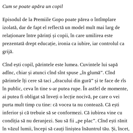
Cum se poate apăra un copil
Episodul de la Premiile Gopo poate părea o întîmplare
izolată, dar de fapt el reflectă un model mult mai larg de
relaționare între părinți și copii, în care umilirea este
prezentată drept educație, ironia ca iubire, iar controlul ca
grijă.
Cînd ești copil, părintele este lumea. Cuvintele lui sapă
adînc, chiar și atunci cînd sînt spuse „în glumă”. Cînd
părintele îți cere să taci „dracului din gură” și te face de rîs
în public, ceva în tine s-ar putea rupe. În astfel de momente,
ai putea fi obligat să înveți o lecție nocivă, pe care o vei
purta mult timp cu tine: că vocea ta nu contează. Că ești
inferior și că trebuie să se conformezi. Că iubirea vine cu
condiția să nu deranjezi. Sau să fii „pe plac”. Cînd ești rănit
în văzul lumii, începi să cauți liniștea înăuntrul tău. Și, încet,