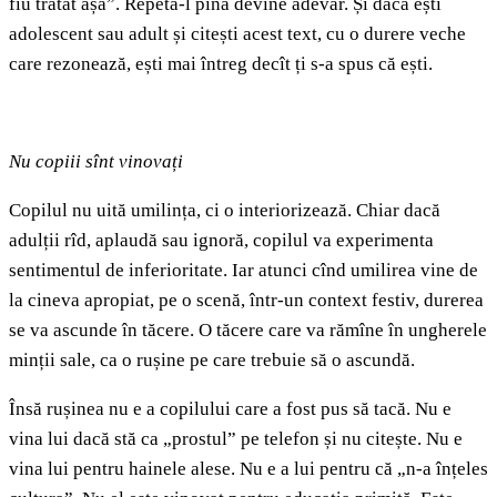
fiu tratat așa”. Repetă-l pînă devine adevăr. Și dacă ești
adolescent sau adult și citești acest text, cu o durere veche
care rezonează, ești mai întreg decît ți s-a spus că ești.
Nu copiii sînt vinovați
Copilul nu uită umilința, ci o interiorizează. Chiar dacă
adulții rîd, aplaudă sau ignoră, copilul va experimenta
sentimentul de inferioritate. Iar atunci cînd umilirea vine de
la cineva apropiat, pe o scenă, într-un context festiv, durerea
se va ascunde în tăcere. O tăcere care va rămîne în ungherele
minții sale, ca o rușine pe care trebuie să o ascundă.
Însă rușinea nu e a copilului care a fost pus să tacă. Nu e
vina lui dacă stă ca „prostul” pe telefon și nu citește. Nu e
vina lui pentru hainele alese. Nu e a lui pentru că „n-a înțeles