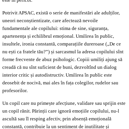
este în pericol.
Potrivit APSAC, există o serie de manifestări ale adulților,
uneori neconștientizate, care afectează nevoile
fundamentale ale copilului: stima de sine, siguranța,
apartenența și echilibrul emoțional. Umilirea în public,
insultele, ironia constantă, comparațiile dureroase („De ce
nu ești ca fratele tău?”) și sarcasmul la adresa copilului sînt
forme frecvente de abuz psihologic. Copiii umiliți ajung să
creadă că nu sînt suficient de buni, dezvoltînd un dialog
interior critic și autodistructiv. Umilirea în public este
deosebit de nocivă, mai ales în fața colegilor, rudelor sau
profesorilor.
Un copil care nu primește afecțiune, validare sau sprijin este
un copil rănit. Părinții care ignoră emoțiile copilului, nu-l
ascultă sau îl resping afectiv, prin absență emoțională
constantă, contribuie la un sentiment de inutilitate și