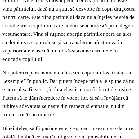
cultura”. Nu el este vinovat pentru educația primită. Este
vina părintelui, dacă nu a știut să dezvolte în copil dragostea
pentru carte. Este vina părintelui dacă nu a înțeles nevoia de
socializare a copilului, care uneori se manifestă prin alegeri
vestimentare. Vina și rușinea aparțin părinților care au ales
să domine, să controleze și să transforme afecțiunea în
superioritate mascată, în loc să-și asume carențele în
educația copilului.
Nu putem repara momentele în care copiii au fost tratați ca
„exemple” în public. Dar putem începe prin a le spune că nu
e normal să fii scos „în fața clasei” ca să fii făcut de rușine.
Putem să le dăm încredere în vocea lor. Și să-i învățăm că
iubirea adevărată se naște din respect și empatie, nu din
ironie, frică sau umilire.
Bineînțeles, să fii părinte este greu, căci înseamnă o dăruire
totală. Implică cel mai înalt grad de responsabilitate și