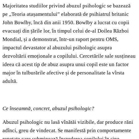
Majoritatea studiilor privind abuzul psihologic se bazează
pe „Teoria atașamentului” elaborată de psihiatrul britanic
John Bowlby, încă din anii 1950. Bowlby a lucrat cu copii
evacuați din țările lor, în timpul celui de-al Doilea Război
Mondial, și a demonstrat, într-un raport pentru OMS,
impactul devastator al abuzului psihologic asupra
dezvoltării emoționale a copilului. Cercetările sale susțineau
ideea că acest tip de abuz asupra unui copil este un factor
major în tulburările afective și de personalitate la vîrsta
adultă.
Ce înseamnă, concret, abuzul psihologic?
Abuzul psihologic nu lasă vînătăi vizibile, dar produce răni
adînci, greu de vindecat. Se manifestă prin comportamente
repetate care subminează încrederea copilului în sine,