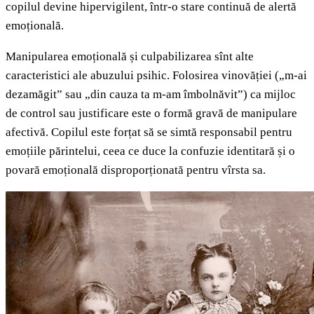
copilul devine hipervigilent, într-o stare continuă de alertă
emoțională.
Manipularea emoțională și culpabilizarea sînt alte
caracteristici ale abuzului psihic. Folosirea vinovăției („m-ai
dezamăgit” sau „din cauza ta m-am îmbolnăvit”) ca mijloc
de control sau justificare este o formă gravă de manipulare
afectivă. Copilul este forțat să se simtă responsabil pentru
emoțiile părintelui, ceea ce duce la confuzie identitară și o
povară emoțională disproporționată pentru vîrsta sa.