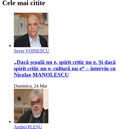
Cele mai citite
Sever VOINESCU
„Dacă școală nu e, spirit critic nu e. Și dacă
spirit critic nu e, cultură nu e“ – interviu cu
Nicolae MANOLESCU
Duminica, 24 Mar
Andrei PLEȘU