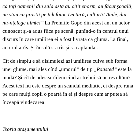
că toți oamenii din sala asta au citit enorm, au făcut școală,
nu stau ca proștii pe telefon». Lectură, cultură! Aude, dar
nu-nțelege nimic!”
La Premiile Gopo din acest an, un actor
cunoscut și-a adus fiica pe scenă, punînd-o în centrul unui
discurs în care umilirea ei a fost livrată ca glumă. La final,
actorul a rîs. Și în sală s-a rîs și s-a aplaudat.
Cît de simplu e să disimulezi azi umilirea cuiva sub forma
unei glume, mai ales cînd „umorul” de tip
„Roasted”
este la
modă? Și cît de adesea rîdem cînd ar trebui să ne revoltăm?
Acest text nu este despre un scandal mediatic, ci despre rana
pe care mulți copii o poartă în ei și despre cum ar putea să
înceapă vindecarea.
Teoria atașamentului