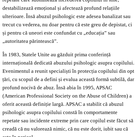
destabilizează emoțional și afectează profund relațiile
ulterioare. Însă abuzul psihologic este adesea banalizat sau
trecut cu vederea, nu doar pentru că este greu de depistat, ci
și pentru că uneori este confundat cu „educația” sau
„autoritatea părintească”.
În 1983, Statele Unite au găzduit prima conferință
internațională dedicată abuzului psihologic asupra copilului.
Evenimentul a reunit specialiști în protecția copilului din opt
țări, cu scopul de a defini și evalua această formă subtilă, dar
profund nocivă de abuz. Însă abia în 1995, APSAC
(American Professional Society on the Abuse of Children) a
oferit această definiție largă. APSAC a stabilit că abuzul
psihologic asupra copilului constă în comportamente
repetate sau incidente extreme prin care copilul este făcut să
creadă că nu valorează nimic, că nu este dorit, iubit sau că