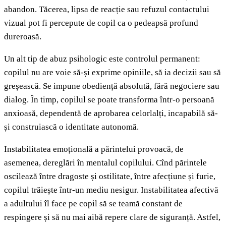
abandon. Tăcerea, lipsa de reacție sau refuzul contactului
vizual pot fi percepute de copil ca o pedeapsă profund
dureroasă.
Un alt tip de abuz psihologic este controlul permanent:
copilul nu are voie să-și exprime opiniile, să ia decizii sau să
greșească. Se impune obediență absolută, fără negociere sau
dialog. În timp, copilul se poate transforma într-o persoană
anxioasă, dependentă de aprobarea celorlalți, incapabilă să-
și construiască o identitate autonomă.
Instabilitatea emoțională a părintelui provoacă, de
asemenea, dereglări în mentalul copilului. Cînd părintele
oscilează între dragoste și ostilitate, între afecțiune și furie,
copilul trăiește într-un mediu nesigur. Instabilitatea afectivă
a adultului îl face pe copil să se teamă constant de
respingere și să nu mai aibă repere clare de siguranță. Astfel,