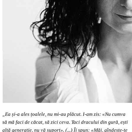
„Ea și-a ales țoalele, nu mi-au plăcut. I-am zis: «Nu cumva
să mă faci de căcat, să zici ceva. Taci dracului din gură, ești
altă generație, nu vă suport». (...) Îi spun: «Măi, gîndește-te