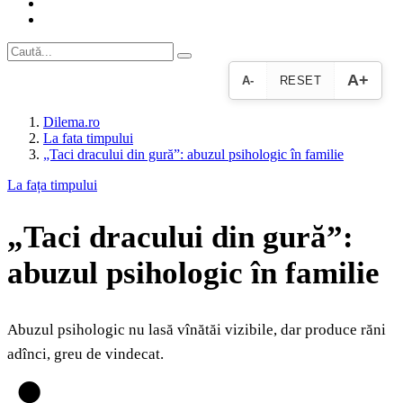
A+
A-
RESET
Dilema.ro
La fata timpului
„Taci dracului din gură”: abuzul psihologic în familie
La fața timpului
„Taci dracului din gură”:
abuzul psihologic în familie
Abuzul psihologic nu lasă vînătăi vizibile, dar produce răni
adînci, greu de vindecat.