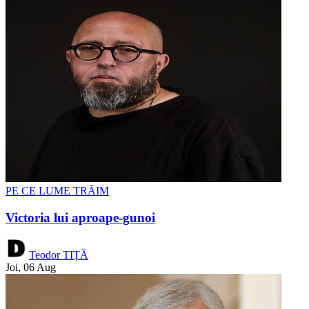
PE CE LUME TRĂIM
Victoria lui aproape-gunoi
Teodor TIȚĂ
Joi, 06 Aug