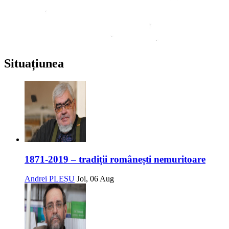
Situațiunea
1871-2019 – tradiții românești nemuritoare
Andrei PLEȘU
Joi, 06 Aug