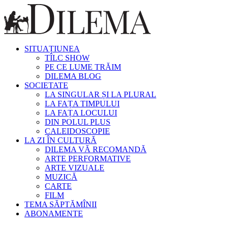
SITUAȚIUNEA
TÎLC SHOW
PE CE LUME TRĂIM
DILEMA BLOG
SOCIETATE
LA SINGULAR ȘI LA PLURAL
LA FAȚA TIMPULUI
LA FAȚA LOCULUI
DIN POLUL PLUS
CALEIDOSCOPIE
LA ZI ÎN CULTURĂ
DILEMA VĂ RECOMANDĂ
ARTE PERFORMATIVE
ARTE VIZUALE
MUZICĂ
CARTE
FILM
TEMA SĂPTĂMÎNII
ABONAMENTE