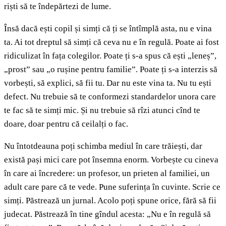
riști să te îndepărtezi de lume.
Însă dacă ești copil și simți că ți se întîmplă asta, nu e vina
ta. Ai tot dreptul să simți că ceva nu e în regulă. Poate ai fost
ridiculizat în fața colegilor. Poate ți s-a spus că ești „leneș”,
„prost” sau „o rușine pentru familie”. Poate ți s-a interzis să
vorbești, să explici, să fii tu. Dar nu este vina ta. Nu tu ești
defect. Nu trebuie să te conformezi standardelor unora care
te fac să te simți mic. Și nu trebuie să rîzi atunci cînd te
doare, doar pentru că ceilalți o fac.
Nu întotdeauna poți schimba mediul în care trăiești, dar
există pași mici care pot însemna enorm. Vorbește cu cineva
în care ai încredere: un profesor, un prieten al familiei, un
adult care pare că te vede. Pune suferința în cuvinte. Scrie ce
simți. Păstrează un jurnal. Acolo poți spune orice, fără să fii
judecat. Păstrează în tine gîndul acesta: „Nu e în regulă să