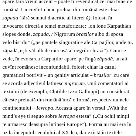
apare fără vreun accent – poate fi revendicat cel mai bine de
română. Un cuvînt-cheie preluat din română este chiar
zapada
(fără semnul diacritic al literei
ă)
, folosit în
invocarea directă a temei metaforizate: „on lone Karpathian
slopes donde,
zapada
,
/
Nigrorum
brazilor
albo di sposa
velo bist du” („pe pantele singuratice ale Carpaţilor, unde tu,
zăpadă, eşti văl alb de mireasă al negrilor brazi”). Cum se
vede, în evocarea Carpaților apare, pe lîngă
zăpadă
, un alt
cuvînt românesc inconfundabil, folosit chiar la cazul
gramatical potrivit – un genitiv articulat –
brazilor
,
cu care
se acordă adjectivul latinesc
nigrorum.
Unii comentatori ai
textului (de exemplu, Clotilde Izzo Galluppi) au considerat
că este preluată din română încă o formă, respectiv numele
continentului –
Ievropa
. Aceasta apare în versul „With the
mind’s eye ti seguo sobre
Ievropa
estesa” („Cu ochii minții
te urmăresc deasupra întinsei Europe”). Forma nu mai era în
uz la începutul secolului al XX-lea, dar există în textele