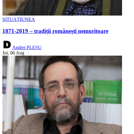
SITUAȚIUNEA
1871-2019 – tradiții românești nemuritoare
Andrei PLEȘU
Joi, 06 Aug