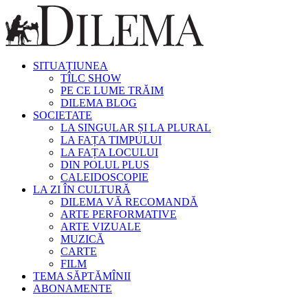
SITUAȚIUNEA
TÎLC SHOW
PE CE LUME TRĂIM
DILEMA BLOG
SOCIETATE
LA SINGULAR ȘI LA PLURAL
LA FAȚA TIMPULUI
LA FAȚA LOCULUI
DIN POLUL PLUS
CALEIDOSCOPIE
LA ZI ÎN CULTURĂ
DILEMA VĂ RECOMANDĂ
ARTE PERFORMATIVE
ARTE VIZUALE
MUZICĂ
CARTE
FILM
TEMA SĂPTĂMÎNII
ABONAMENTE