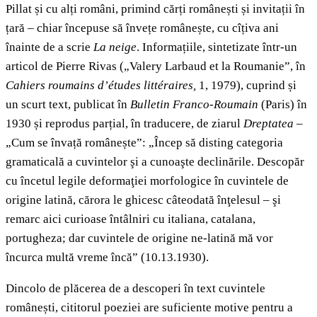
Pillat și cu alți români, primind cărți românești și invitații în
țară – chiar începuse să învețe românește, cu cîțiva ani
înainte de a scrie
La neige
. Informațiile, sintetizate într-un
articol de Pierre Rivas („Valery Larbaud et la Roumanie”, în
Cahiers roumains d’études littéraires,
1, 1979), cuprind și
un scurt text, publicat în
Bulletin Franco-Roumain
(Paris) în
1930 și reprodus parțial, în traducere, de ziarul
Dreptatea
–
„Cum se învață românește”: „Încep să disting categoria
gramaticală a cuvintelor şi a cunoaşte declinările. Descopăr
cu încetul legile deformaţiei morfologice în cuvintele de
origine latină, cărora le ghicesc câteodată înţelesul – şi
remarc aici curioase întâlniri cu italiana, catalana,
portugheza; dar cuvintele de origine ne-latină mă vor
încurca multă vreme încă” (10.13.1930).
Dincolo de plăcerea de a descoperi în text cuvintele
românești, cititorul poeziei are suficiente motive pentru a