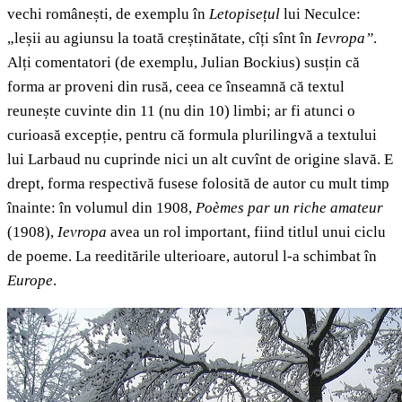
vechi românești, de exemplu în
Letopisețul
lui Neculce:
„leșii au agiunsu la toată creștinătate, cîți sînt în
Ievropa”
.
Alți comentatori (de exemplu, Julian Bockius) susțin că
forma ar proveni din rusă, ceea ce înseamnă că textul
reunește cuvinte din 11 (nu din 10) limbi; ar fi atunci o
curioasă excepție, pentru că formula plurilingvă a textului
lui Larbaud nu cuprinde nici un alt cuvînt de origine slavă. E
drept, forma respectivă fusese folosită de autor cu mult timp
înainte: în volumul din 1908,
Poèmes par un riche amateur
(1908),
Ievropa
avea un rol important, fiind titlul unui ciclu
de poeme. La reeditările ulterioare, autorul l-a schimbat în
Europe
.