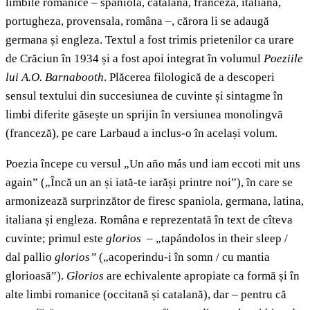
limbile romanice – spaniola, catalana, franceza, italiana,
portugheza, provensala, româna –, cărora li se adaugă
germana și engleza. Textul a fost trimis prietenilor ca urare
de Crăciun în 1934 și a fost apoi integrat în volumul
Poeziile
lui A.O. Barnabooth
. Plăcerea filologică de a descoperi
sensul textului din succesiunea de cuvinte și sintagme în
limbi diferite găsește un sprijin în versiunea monolingvă
(franceză), pe care Larbaud a inclus-o în același volum.
Poezia începe cu versul „Un año más und iam eccoti mit uns
again” („Încă un an și iată-te iarăși printre noi”), în care se
armonizează surprinzător de firesc spaniola, germana, latina,
italiana și engleza. Româna e reprezentată în text de cîteva
cuvinte; primul este
glorios
– „tapándolos in their sleep /
dal pallio
glorios”
(„acoperindu-i în somn / cu mantia
glorioasă”).
Glorios
are echivalente apropiate ca formă și în
alte limbi romanice (occitană și catalană), dar – pentru că