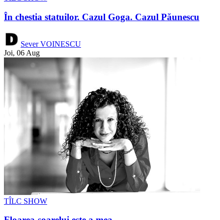
În chestia statuilor. Cazul Goga. Cazul Păunescu
Sever VOINESCU
Joi, 06 Aug
TÎLC SHOW
Floarea-soarelui este a mea