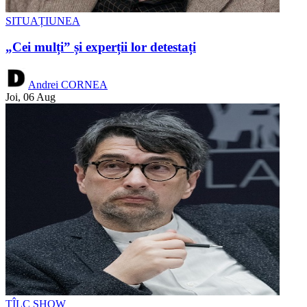
SITUAȚIUNEA
„Cei mulți” și experții lor detestați
Andrei CORNEA
Joi, 06 Aug
TÎLC SHOW