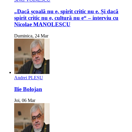
„Dacă școală nu e, spirit critic nu e. Și dacă
spirit critic nu e, cultură nu e“ – interviu cu
Nicolae MANOLESCU
Duminica, 24 Mar
Andrei PLEȘU
Ilie Bolojan
Joi, 06 Mar