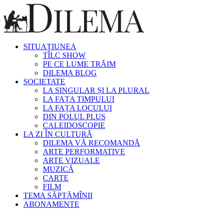
SITUAȚIUNEA
TÎLC SHOW
PE CE LUME TRĂIM
DILEMA BLOG
SOCIETATE
LA SINGULAR ȘI LA PLURAL
LA FAȚA TIMPULUI
LA FAȚA LOCULUI
DIN POLUL PLUS
CALEIDOSCOPIE
LA ZI ÎN CULTURĂ
DILEMA VĂ RECOMANDĂ
ARTE PERFORMATIVE
ARTE VIZUALE
MUZICĂ
CARTE
FILM
TEMA SĂPTĂMÎNII
ABONAMENTE