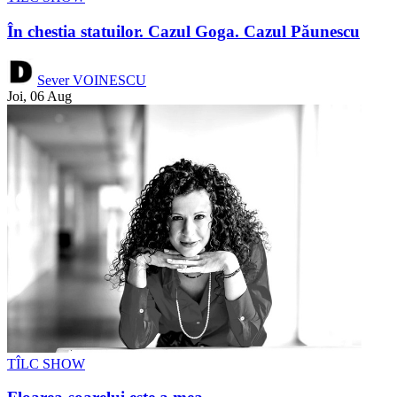
În chestia statuilor. Cazul Goga. Cazul Păunescu
Sever VOINESCU
Joi, 06 Aug
TÎLC SHOW