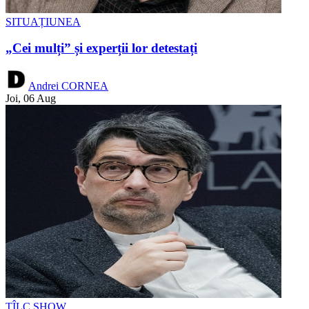
SITUAȚIUNEA
„Cei mulți” și experții lor detestați
Andrei CORNEA
Joi, 06 Aug
TÎLC SHOW