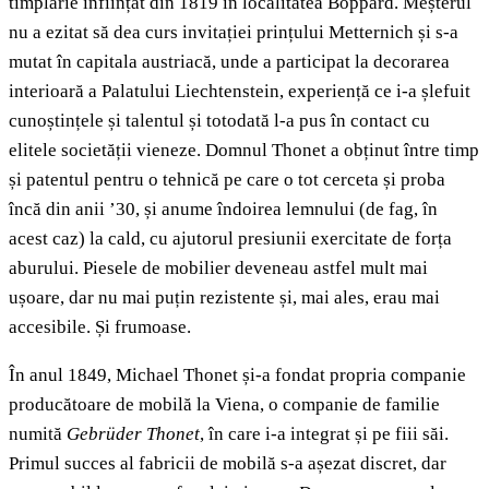
tîmplărie înființat din 1819 în localitatea Boppard. Meșterul
nu a ezitat să dea curs invitației prințului Metternich și s-a
mutat în capitala austriacă, unde a participat la decorarea
interioară a Palatului Liechtenstein, experiență ce i-a șlefuit
cunoștințele și talentul și totodată l-a pus în contact cu
elitele societății vieneze. Domnul Thonet a obținut între timp
și patentul pentru o tehnică pe care o tot cerceta și proba
încă din anii ’30, și anume îndoirea lemnului (de fag, în
acest caz) la cald, cu ajutorul presiunii exercitate de forța
aburului. Piesele de mobilier deveneau astfel mult mai
ușoare, dar nu mai puțin rezistente și, mai ales, erau mai
accesibile. Și frumoase.
În anul 1849, Michael Thonet și-a fondat propria companie
producătoare de mobilă la Viena, o companie de familie
numită
Gebrüder Thonet
, în care i-a integrat și pe fiii săi.
Primul succes al fabricii de mobilă s-a așezat discret, dar