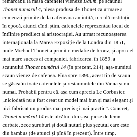
remarcabil la masa cafenelei vieneze
Daum
, pe scaunul
Thonet numărul 4
, piesă produsă de Thonet ca urmare a
comenzii primite de la cafeneaua amintită, o reală instituție
în epocă, atunci cînd, știm, cafenelele reprezentau locul de
întîlnire predilect al aristocrației. Au urmat recunoașterea
internațională la Marea Expoziție de la Londra din 1851,
unde Michael Thonet a primit o medalie de bronz, și apoi cel
mai mare succes al companiei, fabricarea, în 1859, a
scaunului
Thonet numărul 14
(în prezent, 214), așa-numitul
scaun vienez de cafenea. Pînă spre 1890, acest tip de scaun
se găsea în toate cafenelele și restaurantele din Viena și nu
numai. Probabil pentru că, așa cum aprecia Le Corbusier,
„niciodată nu a fost creat un model mai bun și mai elegant și
nici fabricat un produs mai precis și mai practic”. Concret,
Thonet numărul 14
este alcătuit din șase piese de lemn
curbate, zece șuruburi și două nuturi plus șezutul care este
din bambus (de atunci și pînă în prezent). Între timp,