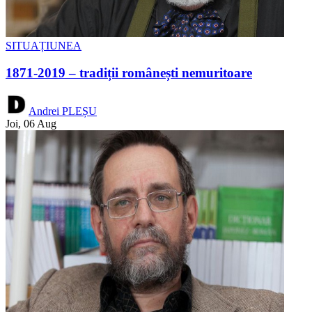
SITUAȚIUNEA
1871-2019 – tradiții românești nemuritoare
Andrei PLEȘU
Joi, 06 Aug