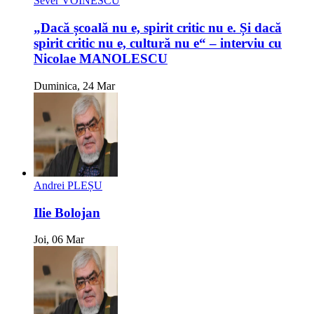
Sever VOINESCU
„Dacă școală nu e, spirit critic nu e. Și dacă
spirit critic nu e, cultură nu e“ – interviu cu
Nicolae MANOLESCU
Duminica, 24 Mar
Andrei PLEȘU
Ilie Bolojan
Joi, 06 Mar