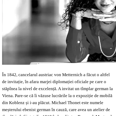
În 1842, cancelarul austriac von Metternich a făcut o altfel
de invitație, în afara marjei diplomației oficiale pe care o
stăpînea la nivel de excelență. A invitat un tîmplar german la
Viena. Pare-se că îi văzuse lucrările la o expoziție de mobilă
din Koblenz și i-au plăcut. Michael Thonet este numele
meșterului ebenist german în cauză, care avea un atelier de