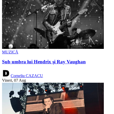
MUZICĂ
Sub umbra lui Hendrix şi Ray Vaughan
Corneliu CAZACU
Vineri, 07 Aug