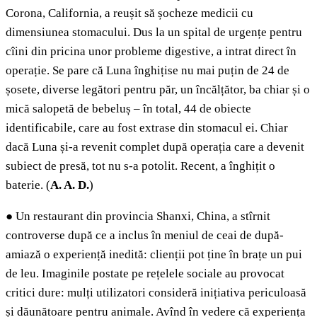
Corona, California, a reușit să șocheze medicii cu
dimensiunea stomacului. Dus la un spital de urgențe pentru
cîini din pricina unor probleme digestive, a intrat direct în
operație. Se pare că Luna înghițise nu mai puțin de 24 de
șosete, diverse legători pentru păr, un încălțător, ba chiar și o
mică salopetă de bebeluș – în total, 44 de obiecte
identificabile, care au fost extrase din stomacul ei. Chiar
dacă Luna și-a revenit complet după operația care a devenit
subiect de presă, tot nu s-a potolit. Recent, a înghițit o
baterie. (
A. A. D.
)
●
Un restaurant din provincia Shanxi, China, a stîrnit
controverse după ce a inclus în meniul de ceai de după-
amiază o experiență inedită: clienții pot ține în brațe un pui
de leu. Imaginile postate pe rețelele sociale au provocat
critici dure: mulți utilizatori consideră inițiativa periculoasă
și dăunătoare pentru animale. Avînd în vedere că experiența