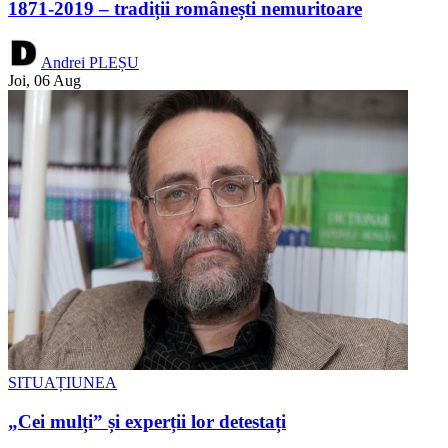
1871-2019 – tradiții românești nemuritoare
Andrei PLEȘU
Joi, 06 Aug
SITUAȚIUNEA
„Cei mulți” și experții lor detestați