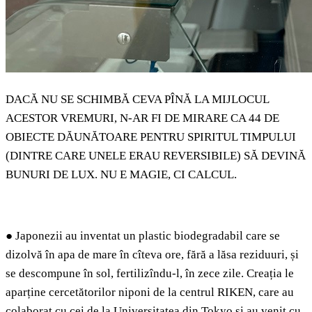
DACĂ NU SE SCHIMBĂ CEVA PÎNĂ LA MIJLOCUL
ACESTOR VREMURI, N-AR FI DE MIRARE CA 44 DE
OBIECTE DĂUNĂTOARE PENTRU SPIRITUL TIMPULUI
(DINTRE CARE UNELE ERAU REVERSIBILE) SĂ DEVINĂ
BUNURI DE LUX. NU E MAGIE, CI CALCUL.
●
Japonezii au inventat un plastic biodegradabil care se
dizolvă în apa de mare în cîteva ore, fără a lăsa reziduuri, și
se descompune în sol, fertilizîndu-l, în zece zile. Creația le
aparține cercetătorilor niponi de la centrul RIKEN, care au
colaborat cu cei de la Universitatea din Tokyo și au venit cu