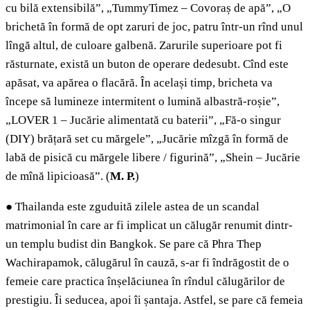
cu bilă extensibilă”, „TummyTimez – Covoraș de apă”, „O
brichetă în formă de opt zaruri de joc, patru într-un rînd unul
lîngă altul, de culoare galbenă. Zarurile superioare pot fi
răsturnate, există un buton de operare dedesubt. Cînd este
apăsat, va apărea o flacără. În același timp, bricheta va
începe să lumineze intermitent o lumină albastră-roșie”,
„LOVER 1 – Jucărie alimentată cu baterii”, „Fă-o singur
(DIY) brățară set cu mărgele”, „Jucărie mîzgă în formă de
labă de pisică cu mărgele libere / figurină”, „Shein – Jucărie
de mînă lipicioasă”. (
M. P.
)
●
Thailanda este zguduită zilele astea de un scandal
matrimonial în care ar fi implicat un călugăr renumit dintr-
un templu budist din Bangkok. Se pare că Phra Thep
Wachirapamok, călugărul în cauză, s-ar fi îndrăgostit de o
femeie care practica înșelăciunea în rîndul călugărilor de
prestigiu. Îi seducea, apoi îi șantaja. Astfel, se pare că femeia