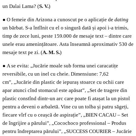
un Dalai Lama? (
S. V.
)
●
O femeie din Arizona a cunoscut pe o aplicație de
dating
un bărbat. S-a întîlnit cu el o singură dată și apoi i-a trimis,
timp de zece luni, peste 159.000 de mesaje text – dintre care
unele erau amenințătoare. Asta înseamnă aproximativ 530 de
mesaje text pe zi. (
A. M. S.
)
●
A se evita: „Jucărie moale sub forma unei caracatițe
reversibile, cu un inel cu cheie. Dimensiune: 7,62
cm”, „Jucărie din plastic de iepuraș stoarce cu ochii care
apar atunci cînd stomacul este apăsat”, „Set de tragere din
plastic constînd dintr-un arc care poate fi atașat la un pistol
pentru a deveni o arbaletă. Vine cu un tolba și patru săgeți,
fiecare vîrf cu o ceașcă de aspirație”, „BIEN CACAU – Set
de îngrijire a părului”, „Cocochoco professional – Produs
pentru îndreptarea părului”, „SUCCESS COURIER – Jucărie