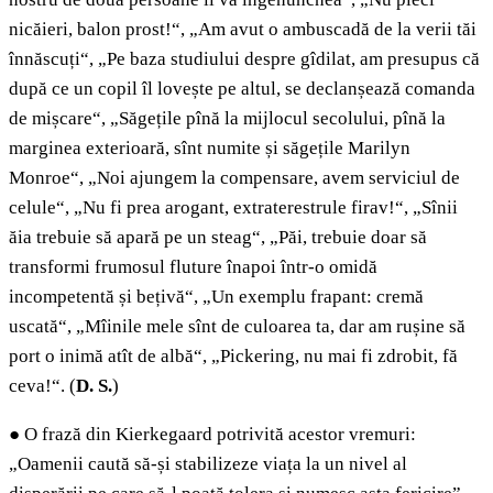
nicăieri, balon prost!“, „Am avut o ambuscadă de la verii tăi
înnăscuți“, „Pe baza studiului despre gîdilat, am presupus că
după ce un copil îl lovește pe altul, se declanșează comanda
de mișcare“, „Săgețile pînă la mijlocul secolului, pînă la
marginea exterioară, sînt numite și săgețile Marilyn
Monroe“, „Noi ajungem la compensare, avem serviciul de
celule“, „Nu fi prea arogant, extraterestrule firav!“, „Sînii
ăia trebuie să apară pe un steag“, „Păi, trebuie doar să
transformi frumosul fluture înapoi într-o omidă
incompetentă și bețivă“, „Un exemplu frapant: cremă
uscată“, „Mîinile mele sînt de culoarea ta, dar am rușine să
port o inimă atît de albă“, „Pickering, nu mai fi zdrobit, fă
ceva!“. (
D. S.
)
●
O frază din Kierkegaard potrivită acestor vremuri:
„Oamenii caută să-și stabilizeze viața la un nivel al