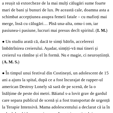
a reușit să extorcheze de la mai mulți călugări sume foarte
mari de bani și bunuri de lux. Pe această cale, doamna asta a
schimbat accepțiunea asupra femeii fatale – cu mafioți mai
merge, însă cu călugări… Pînă una-alta, omu-i om, iar
pasiunea-i pasiune, lucruri mai presus decît spiritul. (
I. M.
)
●
Un studiu arată că, dacă te simți bătrîn, accelerezi
îmbătrînirea creierului. Așadar, simțiți-vă mai tineri și
creierul va rămîne și el în formă. Nu e magie, ci neuroștiință.
(
A. M. S.
)
●
În timpul unui festival din Costinești, un adolescent de 15
ani a ajuns la spital, după ce a fost încurajat de rapper-ul
american Destroy Lonely să sară de pe scenă, de la o
înălțime de peste doi metri. Băiatul s-a lovit grav de gardul
care separa publicul de scenă și a fost transportat de urgență
la Terapie Intensivă. Mama adolescentului a declarat că ia în