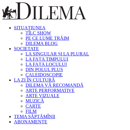
SITUAȚIUNEA
TÎLC SHOW
PE CE LUME TRĂIM
DILEMA BLOG
SOCIETATE
LA SINGULAR ȘI LA PLURAL
LA FAȚA TIMPULUI
LA FAȚA LOCULUI
DIN POLUL PLUS
CALEIDOSCOPIE
LA ZI ÎN CULTURĂ
DILEMA VĂ RECOMANDĂ
ARTE PERFORMATIVE
ARTE VIZUALE
MUZICĂ
CARTE
FILM
TEMA SĂPTĂMÎNII
ABONAMENTE