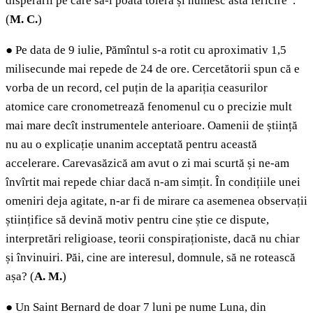
disperării pe care să-l poată tolera și numesc asta fericire”.
(
M. C.
)
●
Pe data de 9 iulie, Pămîntul s-a rotit cu aproximativ 1,5
milisecunde mai repede de 24 de ore. Cercetătorii spun că e
vorba de un record, cel puțin de la apariția ceasurilor
atomice care cronometrează fenomenul cu o precizie mult
mai mare decît instrumentele anterioare. Oamenii de știință
nu au o explicație unanim acceptată pentru această
accelerare. Carevasăzică am avut o zi mai scurtă și ne-am
învîrtit mai repede chiar dacă n-am simțit. În condițiile unei
omeniri deja agitate, n-ar fi de mirare ca asemenea observații
științifice să devină motiv pentru cine știe ce dispute,
interpretări religioase, teorii conspiraționiste, dacă nu chiar
și învinuiri. Păi, cine are interesul, domnule, să ne rotească
așa? (
A. M.
)
●
Un Saint Bernard de doar 7 luni pe nume Luna, din