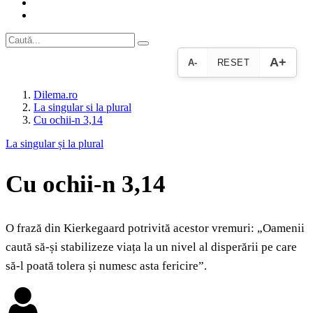
A+
A-
RESET
Dilema.ro
La singular si la plural
Cu ochii‑n 3,14
La singular și la plural
Cu ochii‑n 3,14
O frază din Kierkegaard potrivită acestor vremuri: „Oamenii
caută să-și stabilizeze viața la un nivel al disperării pe care
să-l poată tolera și numesc asta fericire”.