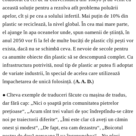
această soluție pentru a rezolva atît problema poluării
apelor, cît și pe cea a solului infertil. Mai puțin de 10% din
plastic se reciclează, la nivel global. În cea mai mare parte,
el ajunge în apa oceanelor unde, spun oamenii de știință, în
anul 2050 vor fi la fel de multe bucăți de plastic cîți pești vor
exista, dacă nu se schimbă ceva. E nevoie de secole pentru
ca anumite obiecte din plastic să se descompună complet. Cu
infrastructura potrivită, noul tip de plastic ar putea fi adoptat
de variate industrii, în special de acelea care utilizează
împachetarea de unică folosință. (
A. A. D.
)
●
Cîteva exemple de traduceri făcute cu mașina de tradus,
dar fără cap: „Nici o șoaptă prin comunitatea pietrelor
prețioase“, „Acum sînt trei valuri de șoc îndreptîndu-se către
noi pe traiectorii diferite“, „Îmi este clar că aveți un cămin
onest și modest“, „De fapt, era cam dezastru“, „Boicotul
nostru de două persoane îl va îngenunchea“, „Nu pleci