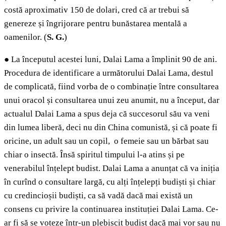
costă aproximativ 150 de dolari, cred că ar trebui să
genereze și îngrijorare pentru bunăstarea mentală a
oamenilor. (
S. G.
)
●
La începutul acestei luni, Dalai Lama a împlinit 90 de ani.
Procedura de identificare a următorului Dalai Lama, destul
de complicată, fiind vorba de o combinație între consultarea
unui oracol și consultarea unui zeu anumit, nu a început, dar
actualul Dalai Lama a spus deja că succesorul său va veni
din lumea liberă, deci nu din China comunistă, și că poate fi
oricine, un adult sau un copil, o femeie sau un bărbat sau
chiar o insectă. Însă spiritul timpului l-a atins și pe
venerabilul înțelept budist. Dalai Lama a anunțat că va iniția
în curînd o consultare largă, cu alți înțelepți budiști și chiar
cu credincioșii budiști, ca să vadă dacă mai există un
consens cu privire la continuarea instituției Dalai Lama. Ce-
ar fi să se voteze într-un plebiscit budist dacă mai vor sau nu