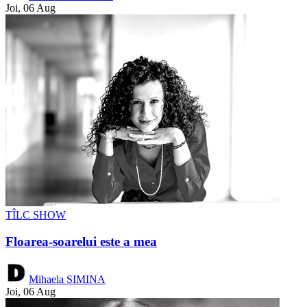
Joi, 06 Aug
TÎLC SHOW
Floarea-soarelui este a mea
Mihaela SIMINA
Joi, 06 Aug