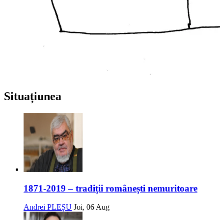
Situațiunea
1871-2019 – tradiții românești nemuritoare
Andrei PLEȘU
Joi, 06 Aug