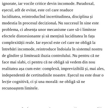
ignorate, iar vocile critice devin incomode. Paradoxal,
eșecul, atît de evitat, este cel care readuce
luciditatea, reintroducînd incertitudinea, disciplina și
modestia în procesul decizional
.
Nu succesul în sine este
problema, ci absența unor mecanisme care să-i limiteze
efectele distorsionante și să mențină luciditatea în fața
complexității reale. Iar eșecul este cel care ne obligă la
întrebări incomode, reintroduce îndoiala în sistemul nostru
de gîndire și limitează iluzia controlului. Nu pentru că ne
face mai slabi, ci pentru că ne obligă să vedem din nou
realitatea așa cum este: complexă, imprevizibilă și, mai ales,
independentă de certitudinile noastre. Eșecul nu este doar o
lecție cognitivă, ci și una morală: ne obligă să ne
recunoaștem limitele.