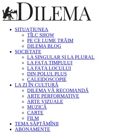
SITUAȚIUNEA
TÎLC SHOW
PE CE LUME TRĂIM
DILEMA BLOG
SOCIETATE
LA SINGULAR ȘI LA PLURAL
LA FAȚA TIMPULUI
LA FAȚA LOCULUI
DIN POLUL PLUS
CALEIDOSCOPIE
LA ZI ÎN CULTURĂ
DILEMA VĂ RECOMANDĂ
ARTE PERFORMATIVE
ARTE VIZUALE
MUZICĂ
CARTE
FILM
TEMA SĂPTĂMÎNII
ABONAMENTE