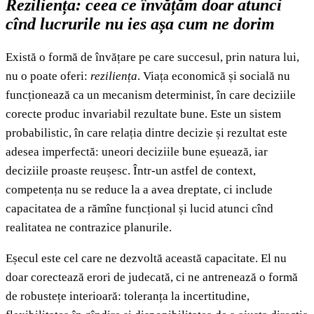
Reziliența: ceea ce învățăm doar atunci
cînd lucrurile nu ies așa cum ne dorim
Există o formă de învățare pe care succesul, prin natura lui,
nu o poate oferi:
reziliența
. Viața economică și socială nu
funcționează ca un mecanism determinist, în care deciziile
corecte produc invariabil rezultate bune. Este un sistem
probabilistic, în care relația dintre decizie și rezultat este
adesea imperfectă: uneori deciziile bune eșuează, iar
deciziile proaste reușesc. Într-un astfel de context,
competența nu se reduce la a avea dreptate, ci include
capacitatea de a rămîne funcțional și lucid atunci cînd
realitatea ne contrazice planurile.
Eșecul este cel care ne dezvoltă această capacitate. El nu
doar corectează erori de judecată, ci ne antrenează o formă
de robustețe interioară: toleranța la incertitudine,