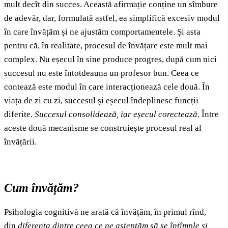
mult decît din succes. Această afirmație conține un sîmbure
de adevăr, dar, formulată astfel, ea simplifică excesiv modul
în care învățăm și ne ajustăm comportamentele. Și asta
pentru că, în realitate, procesul de învățare este mult mai
complex. Nu eșecul în sine produce progres, după cum nici
succesul nu este întotdeauna un profesor bun. Ceea ce
contează este modul în care interacționează cele două. În
viața de zi cu zi, succesul și eșecul îndeplinesc funcții
diferite.
Succesul consolidează, iar eșecul corectează.
Între
aceste două mecanisme se construiește procesul real al
învățării.
Cum învățăm?
Psihologia cognitivă ne arată că învățăm, în primul rînd,
din
diferența dintre ceea ce ne așteptăm să se întîmple și