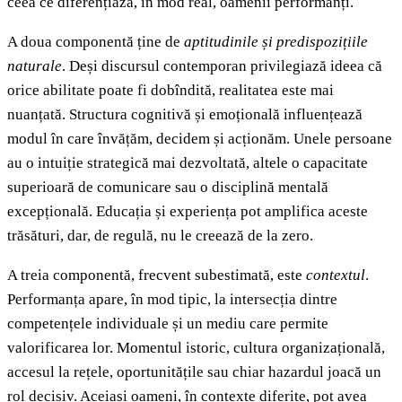
ceea ce diferențiază, în mod real, oamenii performanți.
A doua componentă ține de
aptitudinile și predispozițiile
naturale
. Deși discursul contemporan privilegiază ideea că
orice abilitate poate fi dobîndită, realitatea este mai
nuanțată. Structura cognitivă și emoțională influențează
modul în care învățăm, decidem și acționăm. Unele persoane
au o intuiție strategică mai dezvoltată, altele o capacitate
superioară de comunicare sau o disciplină mentală
excepțională. Educația și experiența pot amplifica aceste
trăsături, dar, de regulă, nu le creează de la zero.
A treia componentă, frecvent subestimată, este
contextul
.
Performanța apare, în mod tipic, la intersecția dintre
competențele individuale și un mediu care permite
valorificarea lor. Momentul istoric, cultura organizațională,
accesul la rețele, oportunitățile sau chiar hazardul joacă un
rol decisiv. Aceiași oameni, în contexte diferite, pot avea