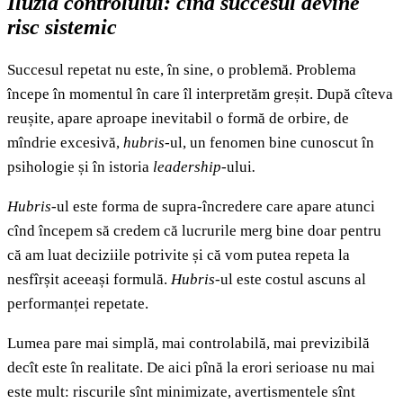
Iluzia controlului: cînd succesul devine
risc sistemic
Succesul repetat nu este, în sine, o problemă. Problema
începe în momentul în care îl interpretăm greșit. După cîteva
reușite, apare aproape inevitabil o formă de orbire, de
mîndrie excesivă,
hubris-
ul, un fenomen bine cunoscut în
psihologie și în istoria
leadership
-ului
.
Hubris-
ul este forma de supra-încredere care apare atunci
cînd începem să credem că lucrurile merg bine doar pentru
că am luat deciziile potrivite și că vom putea repeta la
nesfîrșit aceeași formulă.
Hubris
-ul este costul ascuns al
performanței repetate.
Lumea pare mai simplă, mai controlabilă, mai previzibilă
decît este în realitate. De aici pînă la erori serioase nu mai
este mult: riscurile sînt minimizate, avertismentele sînt