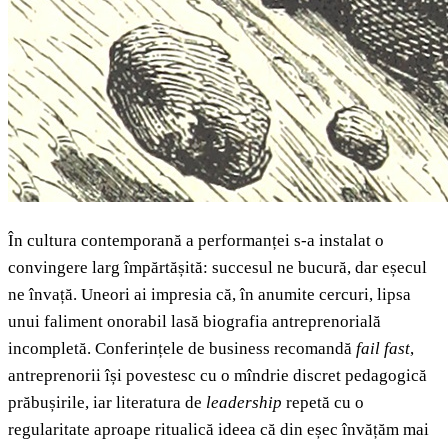
În cultura contemporană a performanței s-a instalat o
convingere larg împărtășită: succesul ne bucură, dar eșecul
ne învață. Uneori ai impresia că, în anumite cercuri, lipsa
unui faliment onorabil lasă biografia antreprenorială
incompletă. Conferințele de business recomandă
fail fast
,
antreprenorii își povestesc cu o mîndrie discret pedagogică
prăbușirile, iar literatura de
leadership
repetă cu o
regularitate aproape ritualică ideea că din eșec învățăm mai