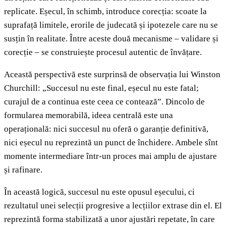
replicate. Eșecul, în schimb, introduce corecția: scoate la
suprafață limitele, erorile de judecată și ipotezele care nu se
susțin în realitate. Între aceste două mecanisme – validare și
corecție – se construiește procesul autentic de învățare.
Această perspectivă este surprinsă de observația lui Winston
Churchill: „Succesul nu este final, eșecul nu este fatal;
curajul de a continua este ceea ce contează”. Dincolo de
formularea memorabilă, ideea centrală este una
operațională: nici succesul nu oferă o garanție definitivă,
nici eșecul nu reprezintă un punct de închidere. Ambele sînt
momente intermediare într-un proces mai amplu de ajustare
și rafinare.
În această logică, succesul nu este opusul eșecului, ci
rezultatul unei selecții progresive a lecțiilor extrase din el. El
reprezintă forma stabilizată a unor ajustări repetate, în care