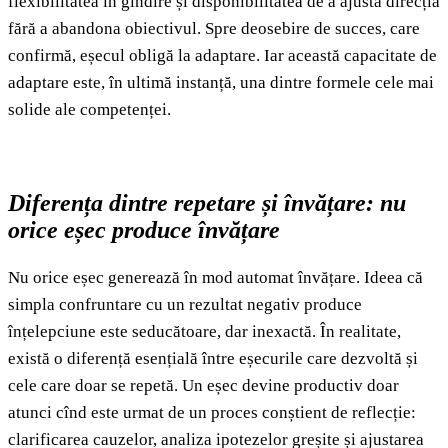
flexibilitatea în gîndire și disponibilitatea de a ajusta direcția
fără a abandona obiectivul. Spre deosebire de succes, care
confirmă, eșecul obligă la adaptare. Iar această capacitate de
adaptare este, în ultimă instanță, una dintre formele cele mai
solide ale competenței.
Diferența dintre repetare și învățare: nu
orice eșec produce învățare
Nu orice eșec generează în mod automat învățare. Ideea că
simpla confruntare cu un rezultat negativ produce
înțelepciune este seducătoare, dar inexactă. În realitate,
există o diferență esențială între eșecurile care dezvoltă și
cele care doar se repetă. Un eșec devine productiv doar
atunci cînd este urmat de un proces conștient de reflecție:
clarificarea cauzelor, analiza ipotezelor greșite și ajustarea