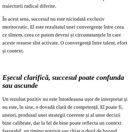
traiectorii radical diferite.
În acest sens, succesul nu este niciodată exclusiv
meritocratic. El este rezultatul unei convergențe între ceea
ce sîntem, ceea ce putem deveni și circumstanțele în care
aceste resurse sînt activate. O convergență între talent, efort
și context.
Eșecul clarifică, succesul poate confunda
sau ascunde
Un rezultat pozitiv nu este întotdeauna ușor de interpretat și
nu este, în sine, o dovadă clară de competență. El poate fi,
uneori, produsul unei strategii coerente și al unor decizii
bine calibrate, dar la fel de bine poate reflecta un context
favorabil, un
timing
potrivit sau chiar o doză de hazard.