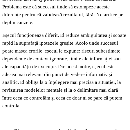
Problema este că succesul tinde să estompeze aceste
diferențe pentru că validează rezultatul, fără să clarifice pe
deplin cauzele.
Eșecul funcționează diferit. El reduce ambiguitatea și scoate
rapid la suprafață ipotezele greșite. Acolo unde succesul
poate masca erorile, eșecul le expune: riscuri subestimate,
dependențe de context ignorate, limite ale informației sau
ale capacității de execuție. Din acest motiv, eșecul este
adesea mai relevant din punct de vedere informativ și
analitic. El obligă la o înțelegere mai precisă a situației, la
revizuirea modelelor mentale și la o delimitare mai clară
între ceea ce controlăm și ceea ce doar ni se pare că putem
controla.