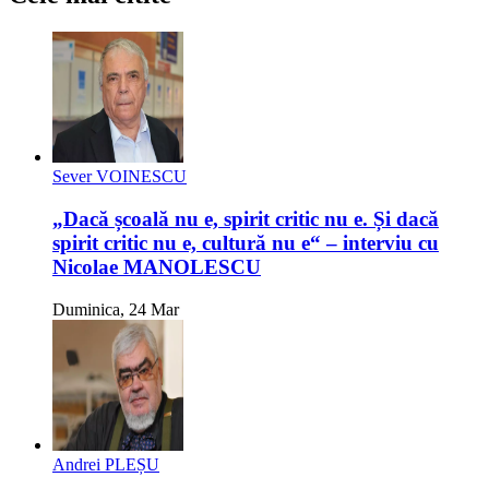
Sever VOINESCU
„Dacă școală nu e, spirit critic nu e. Și dacă
spirit critic nu e, cultură nu e“ – interviu cu
Nicolae MANOLESCU
Duminica, 24 Mar
Andrei PLEȘU