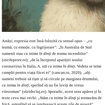
Astăzi, expresia este însă folosită cu sensul opus – „cu
teamă, cu emoție, cu îngrijorare”: „în Australia de Sud
oamenii stau
cu inima în dinți
de teama incendiilor”
(stirileprotv.ro); „de la începutul apariției noului
coronavirus în Italia, A.
stă cu inima în dinți
. Vedeta se teme
cumplit pentru viața fiicei ei” (cancan.ro, 2020); „alți
oameni trebuie să riște și să circule pe marginea drumului,
cu inima în dinți,
sperînd să nu fie loviți de vreun
vitezoman” (stiridecluj.ro). Sporadic, acest sens apărea și în
texte ceva mai vechi: „Stăm
cu inima în dinţi
şi tremurăm de
frică, aşteptînd să se isprăvească aceste zile de groază”