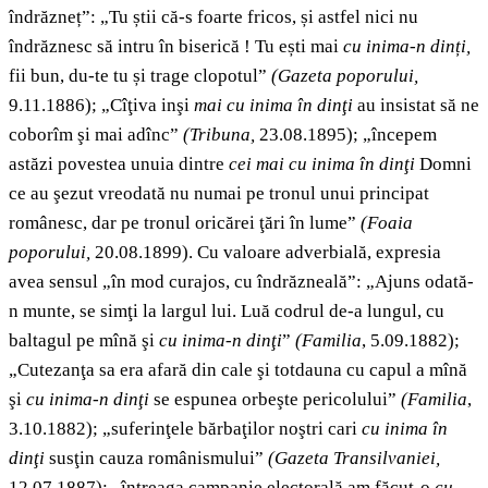
îndrăzneț”: „Tu știi că-s foarte fricos, și astfel nici nu
îndrăznesc să intru în biserică ! Tu ești mai
cu inima-n dinți,
fii bun, du-te tu și trage clopotul”
(Gazeta poporului,
9.11.1886); „Cîţiva inşi
mai cu inima în dinţi
au insistat să ne
coborîm şi mai adînc”
(Tribuna,
23.08.1895); „începem
astăzi povestea unuia dintre
cei mai cu inima în dinţi
Domni
ce au şezut vreodată nu numai pe tronul unui principat
românesc, dar pe tronul oricărei ţări în lume”
(Foaia
poporului,
20.08.1899). Cu valoare adverbială, expresia
avea sensul „în mod curajos, cu îndrăzneală”: „Ajuns odată-
n munte, se simţi la largul lui. Luă codrul de-a lungul, cu
baltagul pe mînă şi
cu inima-n dinţi
”
(Familia
, 5.09.1882);
„Cutezanţa sa era afară din cale şi totdauna cu capul a mînă
şi
cu inima-n dinţi
se espunea orbeşte pericolului”
(Familia
,
3.10.1882); „suferinţele bărbaţilor noştri cari
cu inima în
dinţi
susţin cauza românismului”
(Gazeta Transilvaniei,
12.07.1887); „întreaga campanie electorală am făcut-o
cu