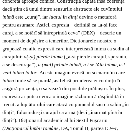
concretă aproape comică. Construcția capătă însă coerență
dacă știm că unul dintre sensurile abstracte ale cuvîntului
inimă
este „curaj”, iar
luatul în dinți
devine o metaforă
pentru asumare. Astfel, expresia – definită ca „a-și face
curaj, a se hotărî să întreprindă ceva” (DEX) – descrie un
moment de depășire a temerilor. Dicționarele noastre o
grupează cu alte expresii care interpretează inima ca sediu al
curajului:
a(-și) pierde inima
(„a-și pierde curajul, speranța,
a se descuraja”),
a (mai) prinde inimă, a i se tăia inima, a-i
veni inima la loc.
Aceste imagini evocă un scenariu în care
inima
tinde să se piardă, astfel că prinderea ei cu dinții îi
asigură prezența, o salvează din posibile prăbușiri. În plus,
expresia ar putea evoca o imagine războinică răspîndită în
trecut: a luptătorului care atacă cu pumnalul sau cu sabia „în
dinți”, folosindu-și curajul ca armă (deci „înarmat pînă în
dinți”). Dicționarul academic al lui Sextil Pușcariu
(Dicționarul limbii române
, DA, Tomul II, partea I:
F–I
,