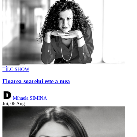
TÎLC SHOW
Floarea-soarelui este a mea
Mihaela SIMINA
Joi, 06 Aug