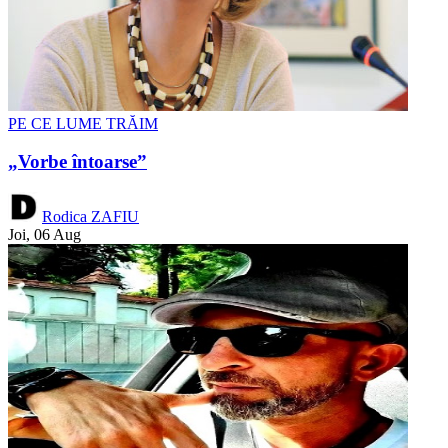
PE CE LUME TRĂIM
„Vorbe întoarse”
Rodica ZAFIU
Joi, 06 Aug