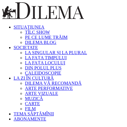
SITUAȚIUNEA
TÎLC SHOW
PE CE LUME TRĂIM
DILEMA BLOG
SOCIETATE
LA SINGULAR ȘI LA PLURAL
LA FAȚA TIMPULUI
LA FAȚA LOCULUI
DIN POLUL PLUS
CALEIDOSCOPIE
LA ZI ÎN CULTURĂ
DILEMA VĂ RECOMANDĂ
ARTE PERFORMATIVE
ARTE VIZUALE
MUZICĂ
CARTE
FILM
TEMA SĂPTĂMÎNII
ABONAMENTE