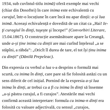
1934, sub cuvîntul-titlu
inimă)
oferă exemple mai vechi
(chiar din Dosoftei) în care
inima
este echivalentă cu
curajul,
într-o locuțiune în care încă nu apar dinții:
a-și lua
inimă
. Aceeași echivalență e dovedită de un citat ca „Hai!
Ie-
ţi curagiul în dinţi
, tuşește şi începe!”
(Convorbiri Literare
,
15.04.1867). O construcție asemănătoare apare la Creangă,
unde
a-și ține inima cu dinții
are mai curînd înțelesul „a se
stăpîni, a răbda”: „Oricît îl durea de tare, el tot
își ținu inima
cu dinții
”
(Dănilă Prepeleac)
.
Din expresia cu verbul
a lua
s-a desprins o formulă mai
scurtă,
cu inima în dinți,
care pare să fie folosită astăzi cu un
sens diferit de cel inițial. Pornind de la expresia
a-și lua
inima în dinți
, ar trebui ca
a fi cu inima în dinți
să însemne
„a-și păstra curajul, a fi curajos”. Atestările mai vechi
confirmă această interpretare: formula
cu inima-n dinți
era
folosită cu valoare adjectivală, cu sensul „curajos,