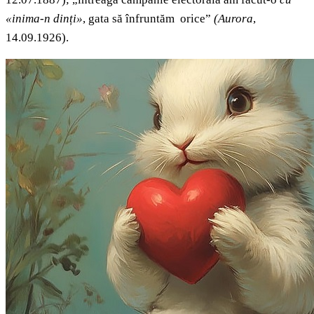
«inima-n dinți»
, gata să înfruntăm orice”
(Aurora
,
14.09.1926).