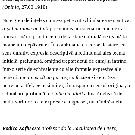
(Opinia,
27.03.1918).
Nu e greu de înțeles cum s-a petrecut schimbarea semantică:
a-și lua inima în dinți
presupunea un scenariu complex al
transformării, prin trecerea de la starea inițială de teamă la
momentul depășirii ei. În combinație cu verbe de stare, cu
sens durativ, expresia descriptivă a reținut mai ales teama
inițială, prelungită, omițînd treptat actul de curaj și intrînd
într-o serie de echivalențe cu alte formule expresive ale
temerii:
cu inima cît un purice, cu frica-n sîn
etc
.
S-a
petrecut astfel, pe nesimțite și în răspăr cu sensul originar, o
schimbare profundă:
cu inima în dinți
a fost înțeleasă de
mulți vorbitori ca o expresie a angoasei, nu a îndrăznelii.
Rodica Zafiu
este profesor dr. la Facultatea de Litere,