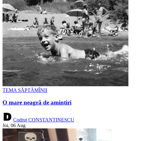
TEMA SĂPTĂMÎNII
O mare neagră de amintiri
Codruț CONSTANTINESCU
Joi, 06 Aug