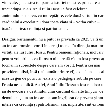
vinovate, și acestea tot parte a istoriei noastre, prin care a
trecut după 1948. Anul Iuliu Hossu a fost celebrat
amintindu-se mereu, cu îndreptățire, cele două virtuți în care
cardinalul a excelat nu doar toată viața și – vorba cuiva –
toată moartea: credința și patriotismul.
Desigur, Parlamentul nu a putut să prevadă că 2025 va fi un
an în care românii vor fi încercați tocmai în direcția marilor
virtuți ale lui Iuliu Hossu. Pentru oamenii raționali, inclusiv
pentru voltairieni, va fi fost o nimereală că am fost provocați
tocmai în subiectele despre care am vorbit. Pentru cei mai
providențialiști, însă (mă număr printre ei), există un sens al
acestui gen de potriviri, există o pedagogie subtilă pe care
Pronia ne-o aplică. Astfel, Anul Iuliu Hossu a fost nu doar un
an de evocare a destinului unui cardinal din alte timpuri, de
demult, ci și un an în care ne-am îngrijorat de prezent și am
înțeles că credința și patriotismul, așa, împletite, sînt extrem