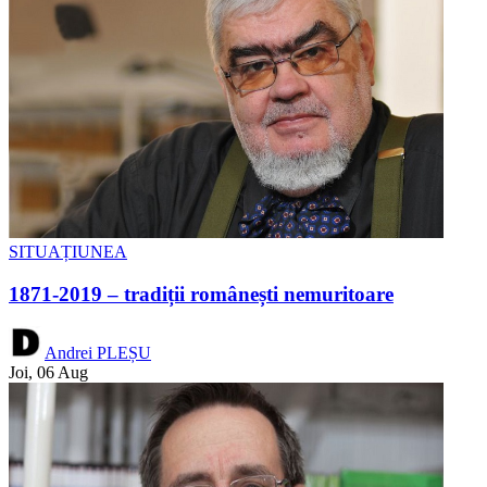
SITUAȚIUNEA
1871-2019 – tradiții românești nemuritoare
Andrei PLEȘU
Joi, 06 Aug