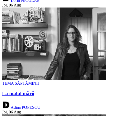
Lorin NICULAE
Joi, 06 Aug
TEMA SĂPTĂMÎNII
La malul mării
Adina POPESCU
Joi, 06 Aug