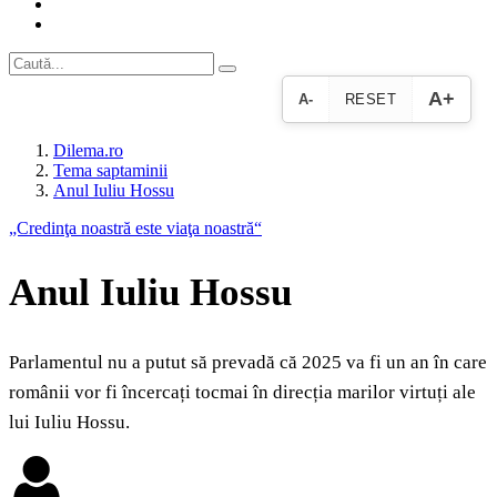
A+
A-
RESET
Dilema.ro
Tema saptaminii
Anul Iuliu Hossu
„Credinţa noastră este viaţa noastră“
Anul Iuliu Hossu
Parlamentul nu a putut să prevadă că 2025 va fi un an în care
românii vor fi încercați tocmai în direcția marilor virtuți ale
lui Iuliu Hossu.