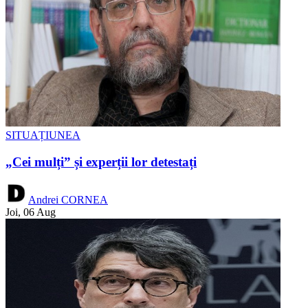
SITUAȚIUNEA
„Cei mulți” și experții lor detestați
Andrei CORNEA
Joi, 06 Aug