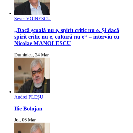
Sever VOINESCU
„Dacă școală nu e, spirit critic nu e. Și dacă
spirit critic nu e, cultură nu e“ – interviu cu
Nicolae MANOLESCU
Duminica, 24 Mar
Andrei PLEȘU
Ilie Bolojan
Joi, 06 Mar