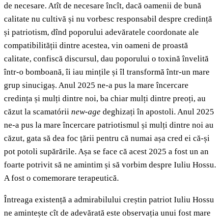
de necesare. Atît de necesare încît, dacă oamenii de bună
calitate nu cultivă și nu vorbesc responsabil despre credință
și patriotism, dînd poporului adevăratele coordonate ale
compatibilității dintre acestea, vin oameni de proastă
calitate, confiscă discursul, dau poporului o toxină învelită
într-o bomboană, îi iau mințile și îl transformă într-un mare
grup sinucigaș. Anul 2025 ne-a pus la mare încercare
credința și mulți dintre noi, ba chiar mulți dintre preoți, au
căzut la scamatórii
new-age
deghizați în apostoli. Anul 2025
ne-a pus la mare încercare patriotismul și mulți dintre noi au
căzut, gata să dea foc țării pentru că numai așa cred ei că-și
pot potoli supărările. Așa se face că acest 2025 a fost un an
foarte potrivit să ne amintim și să vorbim despre Iuliu Hossu.
A fost o comemorare terapeutică.
Întreaga existență a admirabilului creștin patriot Iuliu Hossu
ne amintește cît de adevărată este observația unui fost mare