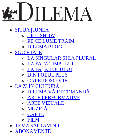
SITUAȚIUNEA
TÎLC SHOW
PE CE LUME TRĂIM
DILEMA BLOG
SOCIETATE
LA SINGULAR ȘI LA PLURAL
LA FAȚA TIMPULUI
LA FAȚA LOCULUI
DIN POLUL PLUS
CALEIDOSCOPIE
LA ZI ÎN CULTURĂ
DILEMA VĂ RECOMANDĂ
ARTE PERFORMATIVE
ARTE VIZUALE
MUZICĂ
CARTE
FILM
TEMA SĂPTĂMÎNII
ABONAMENTE