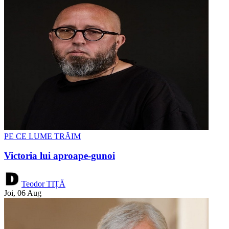
PE CE LUME TRĂIM
Victoria lui aproape-gunoi
Teodor TIȚĂ
Joi, 06 Aug