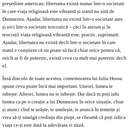
președinte american: libertatea există numai într-o societate
în care viața religioasă este vibrantă și statul nu uită de
Dumnezeu. Așadar, libertatea nu există într-o societate atee
și nici într-o societate teocratică – căci în ateism și în
teocrații viața religioasă vibrantă este, practic, suprimată.
Așadar, libertatea nu există decît într-o societate în care
statul e conștient că nu poate să facă chiar orice pentru că,
oricît ar fi de puternic, există ceva cu mult mai puternic decît
el.
Însă dincolo de toate acestea, comemorarea lui Iuliu Hossu
spune ceva poate încă mai important. Uneori, lumea te
iubește. Alteori, lumea nu te iubește. Dar dacă tu poți iubi
lumea ca pe o creație a lui Dumnezeu în orice situație, chiar
și atunci cînd te urăște, te umilește, te aruncă în temnițe și
vrea să-ți smulgă credința din piept, se cheamă că poți ridica
viața ce-ți este dată la adevărata ei miză.