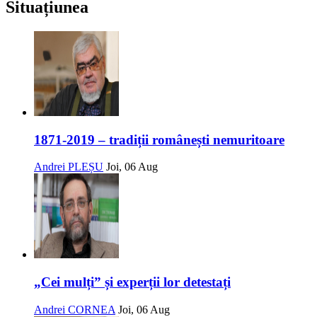
Situațiunea
1871-2019 – tradiții românești nemuritoare
Andrei PLEȘU
Joi, 06 Aug
„Cei mulți” și experții lor detestați
Andrei CORNEA
Joi, 06 Aug