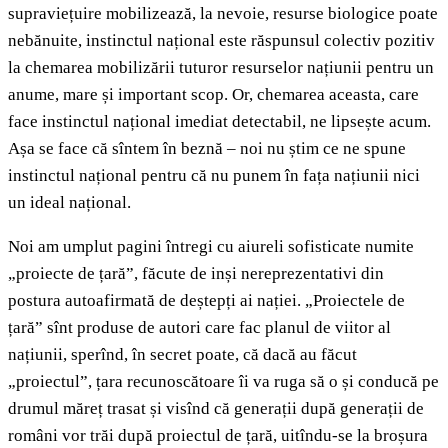
supraviețuire mobilizează, la nevoie, resurse biologice poate
nebănuite, instinctul național este răspunsul colectiv pozitiv
la chemarea mobilizării tuturor resurselor națiunii pentru un
anume, mare și important scop. Or, chemarea aceasta, care
face instinctul național imediat detectabil, ne lipsește acum.
Așa se face că sîntem în beznă – noi nu știm ce ne spune
instinctul național pentru că nu punem în fața națiunii nici
un ideal național.
Noi am umplut pagini întregi cu aiureli sofisticate numite
„proiecte de țară”, făcute de inși nereprezentativi din
postura autoafirmată de deștepți ai nației. „Proiectele de
țară” sînt produse de autori care fac planul de viitor al
națiunii, sperînd, în secret poate, că dacă au făcut
„proiectul”, țara recunoscătoare îi va ruga să o și conducă pe
drumul măreț trasat și visînd că generații după generații de
români vor trăi după proiectul de țară, uitîndu-se la broșura