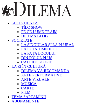
SITUAȚIUNEA
TÎLC SHOW
PE CE LUME TRĂIM
DILEMA BLOG
SOCIETATE
LA SINGULAR ȘI LA PLURAL
LA FAȚA TIMPULUI
LA FAȚA LOCULUI
DIN POLUL PLUS
CALEIDOSCOPIE
LA ZI ÎN CULTURĂ
DILEMA VĂ RECOMANDĂ
ARTE PERFORMATIVE
ARTE VIZUALE
MUZICĂ
CARTE
FILM
TEMA SĂPTĂMÎNII
ABONAMENTE