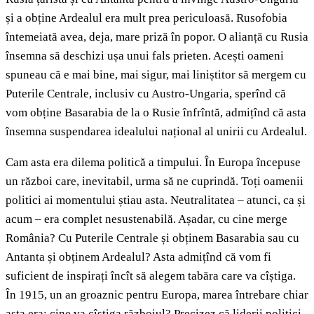
și a obține Ardealul era mult prea periculoasă. Rusofobia
întemeiată avea, deja, mare priză în popor. O alianță cu Rusia
însemna să deschizi ușa unui fals prieten. Acești oameni
spuneau că e mai bine, mai sigur, mai liniștitor să mergem cu
Puterile Centrale, inclusiv cu Austro-Ungaria, sperînd că
vom obține Basarabia de la o Rusie înfrîntă, admițînd că asta
însemna suspendarea idealului național al unirii cu Ardealul.
Cam asta era dilema politică a timpului. În Europa începuse
un război care, inevitabil, urma să ne cuprindă. Toți oamenii
politici ai momentului știau asta. Neutralitatea – atunci, ca și
acum – era complet nesustenabilă. Așadar, cu cine merge
România? Cu Puterile Centrale și obținem Basarabia sau cu
Antanta și obținem Ardealul? Asta admițînd că vom fi
suficient de inspirați încît să alegem tabăra care va cîștiga.
În 1915, un an groaznic pentru Europa, marea întrebare chiar
asta era: cine va cîștiga războiul? Precizez că liderii politici