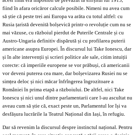
acest final era imposibil de prevăzut la sfîrșitul lui 1915,
fiind în afara oricăror calcule posibile. Nimeni nu avea cum
să știe că peste trei ani Europa va arăta cu totul altfel: cu
Rusia țaristă devenită bolșevică printr-o revoluție cum nu se
mai văzuse, cu războiul pierdut de Puterile Centrale și cu
Austro-Ungaria definitiv dispărută și cu profilarea puterii
americane asupra Europei. În discursul lui Take Ionescu, dar
și în alte intervenții și scrieri politice ale sale, citim intuiții
corecte: că imperiile europene se vor prăbuși, că americanii
vor deveni puterea cea mare, dar bolșevizarea Rusiei nu se
simțea deloc și nici măcar înfrîngerea îngrozitoare a
României în prima etapă a războiului. De altfel, nici Take
Ionescu și nici unul dintre parlamentarii care l-au ascultat nu
aveau cum să știe că, exact peste un, Parlamentul lor își va
desfășura lucrările la Teatrul Național din Iași, în refugiu.
Dar să revenim la discursul despre instinctul național. Pentru