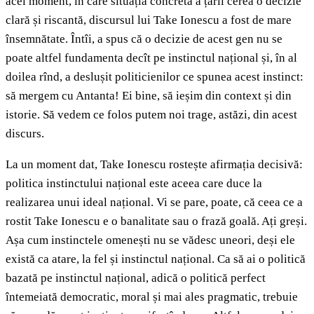
acel moment, în care situația concretă a țării cerea o decizie
clară și riscantă, discursul lui Take Ionescu a fost de mare
însemnătate. Întîi, a spus că o decizie de acest gen nu se
poate altfel fundamenta decît pe instinctul național și, în al
doilea rînd, a deslușit politicienilor ce spunea acest instinct:
să mergem cu Antanta! Ei bine, să ieșim din context și din
istorie. Să vedem ce folos putem noi trage, astăzi, din acest
discurs.
La un moment dat, Take Ionescu rostește afirmația decisivă:
politica instinctului național este aceea care duce la
realizarea unui ideal național. Vi se pare, poate, că ceea ce a
rostit Take Ionescu e o banalitate sau o frază goală. Ați greși.
Așa cum instinctele omenești nu se vădesc uneori, deși ele
există ca atare, la fel și instinctul național. Ca să ai o politică
bazată pe instinctul național, adică o politică perfect
întemeiată democratic, moral și mai ales pragmatic, trebuie