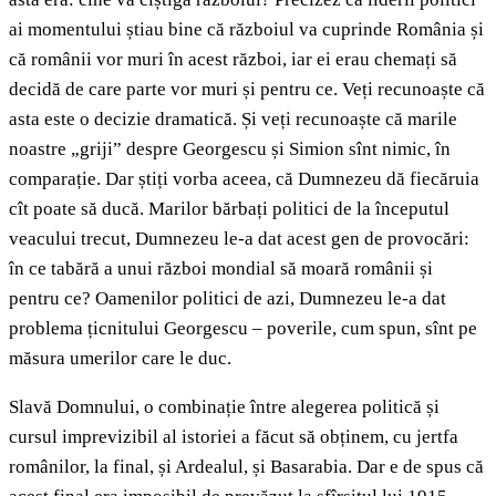
ai momentului știau bine că războiul va cuprinde România și
că românii vor muri în acest război, iar ei erau chemați să
decidă de care parte vor muri și pentru ce. Veți recunoaște că
asta este o decizie dramatică. Și veți recunoaște că marile
noastre „griji” despre Georgescu și Simion sînt nimic, în
comparație. Dar știți vorba aceea, că Dumnezeu dă fiecăruia
cît poate să ducă. Marilor bărbați politici de la începutul
veacului trecut, Dumnezeu le-a dat acest gen de provocări:
în ce tabără a unui război mondial să moară românii și
pentru ce? Oamenilor politici de azi, Dumnezeu le-a dat
problema țicnitului Georgescu – poverile, cum spun, sînt pe
măsura umerilor care le duc.
Slavă Domnului, o combinație între alegerea politică și
cursul imprevizibil al istoriei a făcut să obținem, cu jertfa
românilor, la final, și Ardealul, și Basarabia. Dar e de spus că