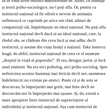
să se vadă acest instinct manifestîndu-se. Altfel, cu sondaje
și teorii psiho-sociologice, nu-l poți afla. Or, pentru ca
instinctul național să fie stîrnit e nevoie de animația
sufletească ce cuprinde pe orice om cînd, alături de
compatrioții săi, împărtășește un ideal național. Nu poți afla
instinctul național decît dacă ai un ideal național, care, la
rîndul său, se clădește din ceva încă și mai adînc decît
instinctul, și anume din viața însăși a națiunii. Take Ionescu
leagă, de altfel, instinctul național de ceea ce el numește
„dreptul la viață al poporului”. El era, desigur, jurist, și încă
unul eminent. Nu era nici psiholog, nici psiho-sociolog. Spre
nefericirea acestor înaintași mai fericiți decît noi, asemenea
îndeletniciri nu existau pe-atunci. Poate că și de asta se
descurcau, în împrejurări mai grele, mai bine decît ne
descurcăm noi în împrejurări mai ușoare. Și, da, există o
mare apropiere între instinctul de supraviețuire al
individului și instinctul național. Așa cum instinctul de