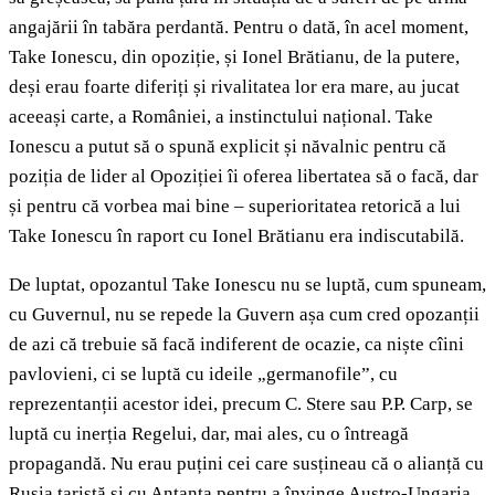
angajării în tabăra perdantă. Pentru o dată, în acel moment,
Take Ionescu, din opoziție, și Ionel Brătianu, de la putere,
deși erau foarte diferiți și rivalitatea lor era mare, au jucat
aceeași carte, a României, a instinctului național. Take
Ionescu a putut să o spună explicit și năvalnic pentru că
poziția de lider al Opoziției îi oferea libertatea să o facă, dar
și pentru că vorbea mai bine – superioritatea retorică a lui
Take Ionescu în raport cu Ionel Brătianu era indiscutabilă.
De luptat, opozantul Take Ionescu nu se luptă, cum spuneam,
cu Guvernul, nu se repede la Guvern așa cum cred opozanții
de azi că trebuie să facă indiferent de ocazie, ca niște cîini
pavlovieni, ci se luptă cu ideile „germanofile”, cu
reprezentanții acestor idei, precum C. Stere sau P.P. Carp, se
luptă cu inerția Regelui, dar, mai ales, cu o întreagă
propagandă. Nu erau puțini cei care susțineau că o alianță cu
Rusia țaristă și cu Antanta pentru a învinge Austro-Ungaria