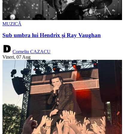
MUZICĂ
Sub umbra lui Hendrix şi Ray Vaughan
Corneliu CAZACU
Vineri, 07 Aug