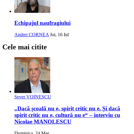
Echipajul naufragiului
Andrei CORNEA
Joi, 16 Iul
Cele mai citite
Sever VOINESCU
„Dacă școală nu e, spirit critic nu e. Și dacă
spirit critic nu e, cultură nu e“ – interviu cu
Nicolae MANOLESCU
Duminica, 24 Mar