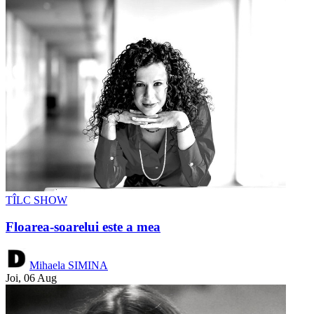
TÎLC SHOW
Floarea-soarelui este a mea
Mihaela SIMINA
Joi, 06 Aug