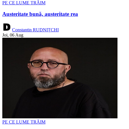
PE CE LUME TRĂIM
Austeritate bună, austeritate rea
Constantin RUDNIȚCHI
Joi, 06 Aug
PE CE LUME TRĂIM