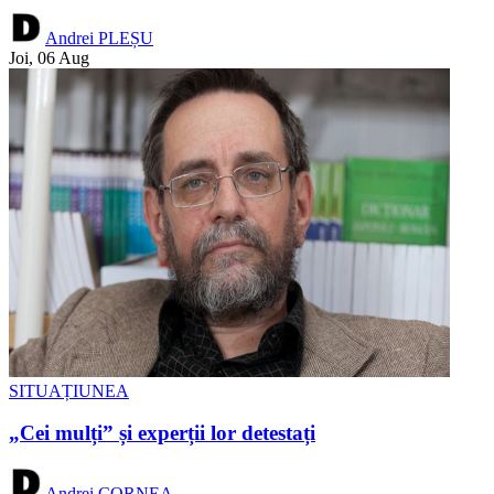
Andrei PLEȘU
Joi, 06 Aug
SITUAȚIUNEA
„Cei mulți” și experții lor detestați
Andrei CORNEA