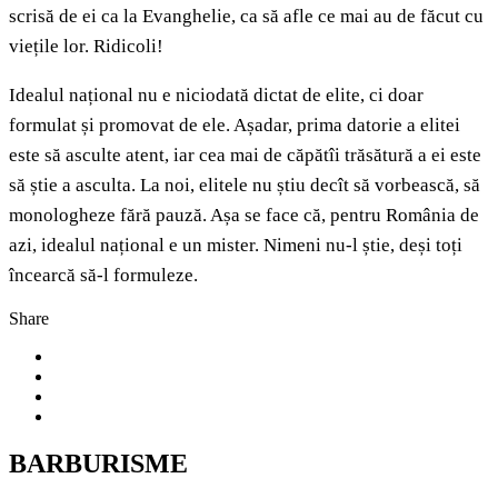
scrisă de ei ca la Evanghelie, ca să afle ce mai au de făcut cu
viețile lor. Ridicoli!
Idealul național nu e niciodată dictat de elite, ci doar
formulat și promovat de ele. Așadar, prima datorie a elitei
este să asculte atent, iar cea mai de căpătîi trăsătură a ei este
să știe a asculta. La noi, elitele nu știu decît să vorbească, să
monologheze fără pauză. Așa se face că, pentru România de
azi, idealul național e un mister. Nimeni nu-l știe, deși toți
încearcă să-l formuleze.
Share
BARBURISME