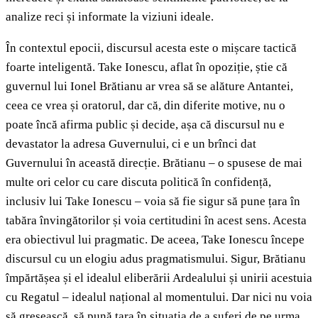
analize reci și informate la viziuni ideale.
În contextul epocii, discursul acesta este o mișcare tactică
foarte inteligentă. Take Ionescu, aflat în opoziție, știe că
guvernul lui Ionel Brătianu ar vrea să se alăture Antantei,
ceea ce vrea și oratorul, dar că, din diferite motive, nu o
poate încă afirma public și decide, așa că discursul nu e
devastator la adresa Guvernului, ci e un brînci dat
Guvernului în această direcție. Brătianu – o spusese de mai
multe ori celor cu care discuta politică în confidență,
inclusiv lui Take Ionescu – voia să fie sigur să pune țara în
tabăra învingătorilor și voia certitudini în acest sens. Acesta
era obiectivul lui pragmatic. De aceea, Take Ionescu începe
discursul cu un elogiu adus pragmatismului. Sigur, Brătianu
împărtășea și el idealul eliberării Ardealului și unirii acestuia
cu Regatul – idealul național al momentului. Dar nici nu voia
să greșească, să pună țara în situația de a suferi de pe urma