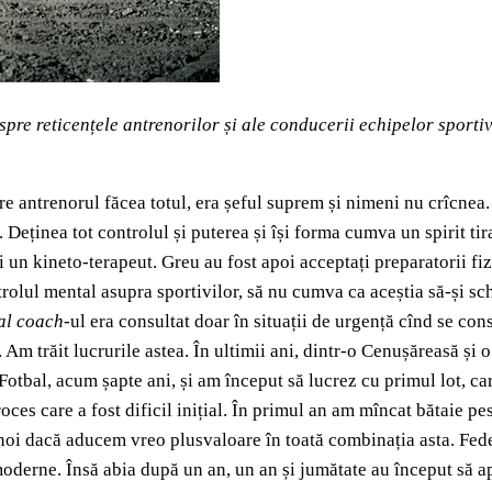
spre reticențele antrenorilor și ale conducerii echipelor sporti
 antrenorul făcea totul, era șeful suprem și nimeni nu crîcnea. În
r. Deținea tot controlul și puterea și își forma cumva un spirit tir
 un kineto-terapeut. Greu au fost apoi acceptați preparatorii fiz
rolul mental asupra sportivilor, să nu cumva ca aceștia să-și sc
al coach
-ul era consultat doar în situații de urgență cînd se con
 Am trăit lucrurile astea. În ultimii ani, dintr-o Cenușăreasă și 
bal, acum șapte ani, și am început să lucrez cu primul lot, care
oces care a fost dificil inițial. În primul an am mîncat bătaie pe
 noi dacă aducem vreo plusvaloare în toată combinația asta. Fede
oderne. Însă abia după un an, un an și jumătate au început să apar