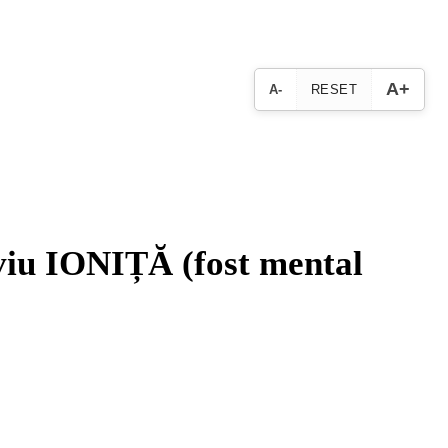
A+
A-
RESET
lviu IONIȚĂ (fost mental