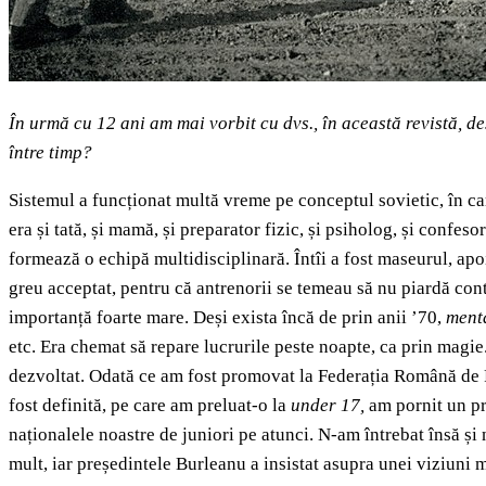
În urmă cu 12 ani am mai vorbit cu dvs., în această revistă, de
între timp?
Sistemul a funcționat multă vreme pe conceptul sovietic, în care
era și tată, și mamă, și preparator fizic, și psiholog, și confeso
formează o echipă multidisciplinară. Întîi a fost maseurul, apoi
greu acceptat, pentru că antrenorii se temeau să nu piardă cont
importanță foarte mare. Deși exista încă de prin anii ’70,
ment
etc. Era chemat să repare lucrurile peste noapte, ca prin magie.
dezvoltat. Odată ce am fost promovat la Federația Română de Fot
fost definită, pe care am preluat-o la
under 17,
am pornit un pr
naționalele noastre de juniori pe atunci. N-am întrebat însă și
mult, iar președintele Burleanu a insistat asupra unei viziuni m