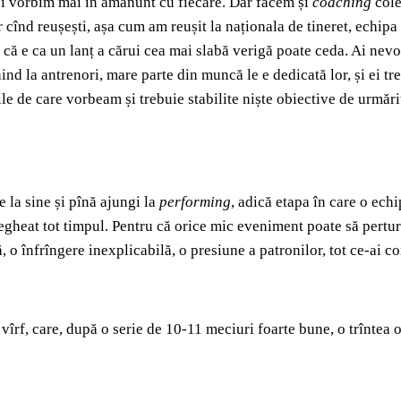
 Noi vorbim mai în amănunt cu fiecare. Dar facem și
coaching
cole
r cînd reușești, așa cum am reușit la naționala de tineret, echip
ă e ca un lanț a cărui cea mai slabă verigă poate ceda. Ai nevo
ind la antrenori, mare parte din muncă le e dedicată lor, și ei tr
ațiile de care vorbeam și trebuie stabilite niște obiective de urmă
e la sine și pînă ajungi la
performing
, adică etapa în care o ec
 vegheat tot timpul. Pentru că orice mic eveniment poate să pertu
 o înfrîngere inexplicabilă, o presiune a patronilor, tot ce-ai c
îrf, care, după o serie de 10-11 meciuri foarte bune, o trîntea o