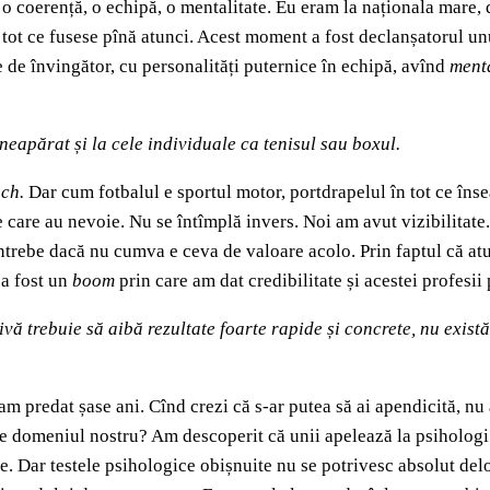
 o coerență, o echipă, o mentalitate. Eu eram la naționala mare, 
e tot ce fusese pînă atunci. Acest moment a fost declanșatorul un
e de învingător, cu personalități puternice în echipă, avînd
ment
neapărat și la cele individuale ca tenisul sau boxul.
ch.
Dar cum fotbalul e sportul motor, portdrapelul în tot ce înseam
de care au nevoie. Nu se întîmplă invers. Noi am avut vizibilitat
trebe dacă nu cumva e ceva de valoare acolo. Prin faptul că atun
 a fost un
boom
prin care am dat credibilitate și acestei profesii 
 trebuie să aibă rezultate foarte rapide și concrete, nu există lo
e am predat șase ani. Cînd crezi că s-ar putea să ai apendicită, n
 de domeniul nostru? Am descoperit că unii apelează la psihologi
ste. Dar testele psihologice obișnuite nu se potrivesc absolut delo