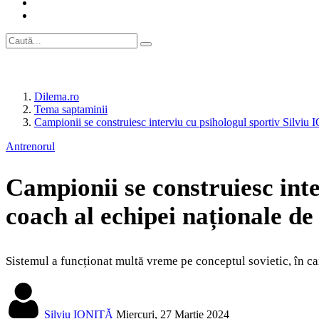
Dilema.ro
Tema saptaminii
Campionii se construiesc interviu cu psihologul sportiv Silviu 
Antrenorul
Campionii se construiesc int
coach al echipei naționale de 
Sistemul a funcționat multă vreme pe conceptul sovietic, în car
Silviu IONIȚĂ
Miercuri, 27 Martie 2024