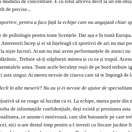
ai modului de concentrare. E cu totul altceva decît la un om obișnui
t de precise...
sportive, pentru a face față la echipe care nu angajază chiar sp
de psihologie pentru toate licențele. Dar așa e în toată Europa. 
 Antrenorii încep și ei să înțeleagă că sportivii de azi nu mai po
la niște lucruri. Acum nu mai avem performanțele de atunci nu neap
ndărătnic. Trebuie să-ți stăpînești mintea și cu ea și trupul. Ace
semnalele astea. Toate acele beculețe roșii de pe bord trebuie ig
ci asta singur. Ai mereu nevoie de cineva care să te împingă de la
decît în alte meserii? Nu au și ei nevoie de ajutor de specialita
țiativă să ne roage să lucrăm cu ei. La echipe, marea parte din 
orba de informațiile confidențiale, deși există și presiunea asta 
sonalitatea, ce anume-i motivează, care sînt butoanele pe care t
cei, nici n-are destul timp pentru a-l investi cu fiecare jucător 