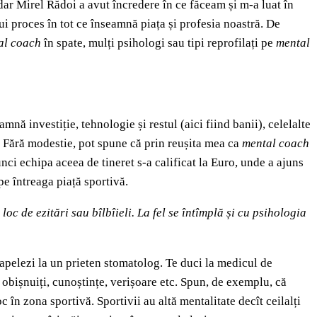
dar Mirel Rădoi a avut încredere în ce făceam și m-a luat în
ui proces în tot ce înseamnă piața și profesia noastră. De
al coach
în spate, mulți psihologi sau tipi reprofilați pe
mental
nă investiție, tehnologie și restul (aici fiind banii), celelalte
e. Fără modestie, pot spune că prin reușita mea ca
mental coach
ci echipa aceea de tineret s-a calificat la Euro, unde a ajuns
pe întreaga piață sportivă.
c de ezitări sau bîlbîieli. La fel se întîmplă și cu psihologia
u apelezi la un prieten stomatolog. Te duci la medicul de
 obișnuiți, cunoștințe, verișoare etc. Spun, de exemplu, că
c în zona sportivă. Sportivii au altă mentalitate decît ceilalți