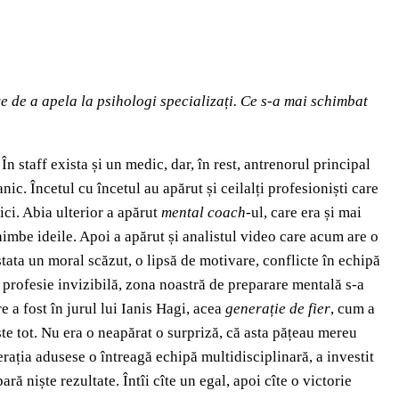
ve de a apela la psihologi specializați. Ce s-a mai schimbat
 staff exista și un medic, dar, în rest, antrenorul principal
anic. Încetul cu încetul au apărut și ceilalți profesioniști care
ici. Abia ulterior a apărut
mental coach
-ul, care era și mai
himbe ideile. Apoi a apărut și analistul video care acum are o
stata un moral scăzut, o lipsă de motivare, conflicte în echipă
o profesie invizibilă, zona noastră de preparare mentală s-a
 a fost în jurul lui Ianis Hagi, acea
generație de fier
, cum a
ste tot. Nu era o neapărat o surpriză, că asta pățeau mereu
rația adusese o întreagă echipă multidisciplinară, a investit
ă niște rezultate. Întîi cîte un egal, apoi cîte o victorie