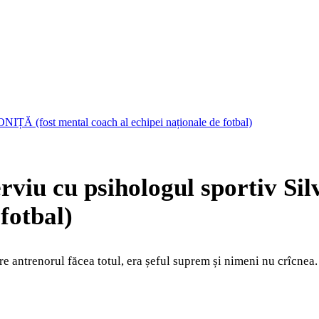
IONIȚĂ (fost mental coach al echipei naționale de fotbal)
erviu cu psihologul sportiv Si
fotbal)
e antrenorul făcea totul, era șeful suprem și nimeni nu crîcnea.