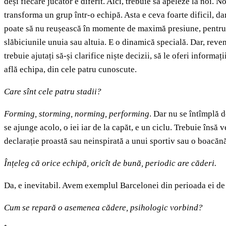
deși fiecare jucător e diferit. Aici, trebuie să apeleze la noi.
transforma un grup într-o echipă. Asta e ceva foarte dificil, da
poate să nu reușească în momente de maximă presiune, pentru c
slăbiciunile unuia sau altuia. E o dinamică specială. Dar, reven
trebuie ajutați să-și clarifice niște decizii, să le oferi inform
află echipa, din cele patru cunoscute.
Care sînt cele patru stadii?
Forming, storming, norming, performing
. Dar nu se întîmplă d
se ajunge acolo, o iei iar de la capăt, e un ciclu. Trebuie însă
declarație proastă sau neinspirată a unui sportiv sau o boacănă,
Înțeleg că orice echipă, oricît de bună, periodic are căderi.
Da, e inevitabil. Avem exemplul Barcelonei din perioada ei de v
Cum se repară o asemenea cădere, psihologic vorbind?