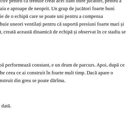
ctiv pentru că trebuie creat acel liant între jucători, pentru a
a aia e aproape de neoprit. Un grup de jucători foarte buni
ie de o echipă care se poate uni pentru a compensa
ebuie uneori ventilați pentru că suportă presiuni foarte mari și
rit, creată această dinamică de echipă și observat în ce stadiu se
hipă performează constant, e un drum de parcurs. Apoi, după ce
rbe ceea ce ai construit în foarte mult timp. Dacă apare o
onstruit din greu se poate dărîma.
 dată.