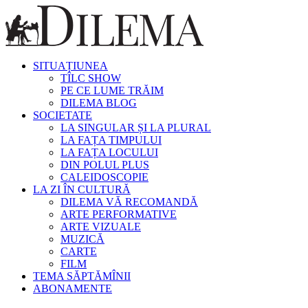
SITUAȚIUNEA
TÎLC SHOW
PE CE LUME TRĂIM
DILEMA BLOG
SOCIETATE
LA SINGULAR ȘI LA PLURAL
LA FAȚA TIMPULUI
LA FAȚA LOCULUI
DIN POLUL PLUS
CALEIDOSCOPIE
LA ZI ÎN CULTURĂ
DILEMA VĂ RECOMANDĂ
ARTE PERFORMATIVE
ARTE VIZUALE
MUZICĂ
CARTE
FILM
TEMA SĂPTĂMÎNII
ABONAMENTE