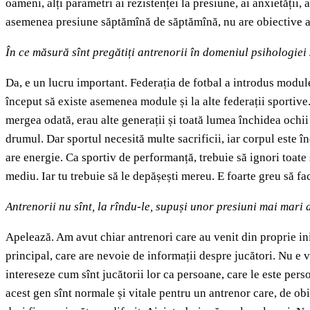
oameni, alți parametri ai rezistenței la presiune, ai anxietății, 
asemenea presiune săptămînă de săptămînă, nu are obiective atî
În ce măsură sînt pregătiți antrenorii în domeniul psihologiei 
Da, e un lucru important. Federația de fotbal a introdus module 
început să existe asemenea module și la alte federații sportive.
mergea odată, erau alte generații și toată lumea închidea ochii 
drumul. Dar sportul necesită multe sacrificii, iar corpul este î
are energie. Ca sportiv de performanță, trebuie să ignori toate 
mediu. Iar tu trebuie să le depășești mereu. E foarte greu să fa
Antrenorii nu sînt, la rîndu-le, supuși unor presiuni mai mari 
Apelează. Am avut chiar antrenori care au venit din proprie ini
principal, care are nevoie de informații despre jucători. Nu e v
intereseze cum sînt jucătorii lor ca persoane, care le este per
acest gen sînt normale și vitale pentru un antrenor care, de obi