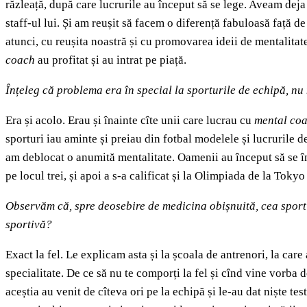
răzleață, după care lucrurile au început să se lege. Aveam deja
staff-ul lui. Și am reușit să facem o diferență fabuloasă față d
atunci, cu reușita noastră și cu promovarea ideii de mentalitat
coach
au profitat și au intrat pe piață.
Înțeleg că problema era în special la sporturile de echipă, nu 
Era și acolo. Erau și înainte cîte unii care lucrau cu
mental coa
sporturi iau aminte și preiau din fotbal modelele și lucrurile 
am deblocat o anumită mentalitate. Oamenii au început să se în
pe locul trei, și apoi a s-a calificat și la Olimpiada de la Tokyo
Observăm că, spre deosebire de medicina obișnuită, cea sportivă
sportivă?
Exact la fel. Le explicam asta și la școala de antrenori, la car
specialitate. De ce să nu te comporți la fel și cînd vine vorba
aceștia au venit de cîteva ori pe la echipă și le-au dat niște te