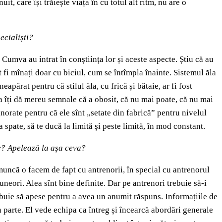
t, care își trăiește viața în cu totul alt ritm, nu are o
ecialiști?
Cumva au intrat în conștiința lor și aceste aspecte. Știu că au
t fi mînați doar cu biciul, cum se întîmpla înainte. Sistemul ăla
ărat pentru că stilul ăla, cu frică și bătaie, ar fi fost
sta îți dă mereu semnale că a obosit, că nu mai poate, că nu mai
norate pentru că ele sînt „setate din fabrică” pentru nivelul
 spate, să te ducă la limită și peste limită, în mod constant.
te? Apelează la așa ceva?
muncă o facem de fapt cu antrenorii, în special cu antrenorul
uneori. Alea sînt bine definite. Dar pe antrenori trebuie să-i
rebuie să apese pentru a avea un anumit răspuns. Informațiile de
în parte. El vede echipa ca întreg și încearcă abordări generale