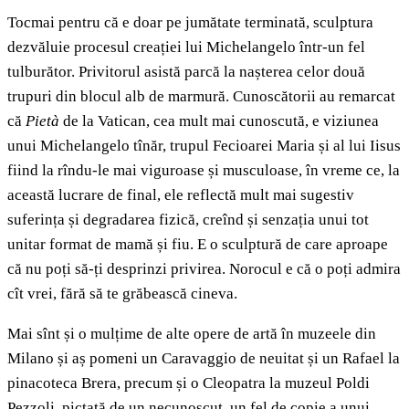
Tocmai pentru că e doar pe jumătate terminată, sculptura
dezvăluie procesul creației lui Michelangelo într-un fel
tulburător. Privitorul asistă parcă la nașterea celor două
trupuri din blocul alb de marmură. Cunoscătorii au remarcat
că
Pietà
de la Vatican, cea mult mai cunoscută, e viziunea
unui Michelangelo tînăr, trupul Fecioarei Maria și al lui Iisus
fiind la rîndu-le mai viguroase și musculoase, în vreme ce, la
această lucrare de final, ele reflectă mult mai sugestiv
suferința și degradarea fizică, creînd și senzația unui tot
unitar format de mamă și fiu. E o sculptură de care aproape
că nu poți să-ți desprinzi privirea. Norocul e că o poți admira
cît vrei, fără să te grăbească cineva.
Mai sînt și o mulțime de alte opere de artă în muzeele din
Milano și aș pomeni un Caravaggio de neuitat și un Rafael la
pinacoteca Brera, precum și o Cleopatra la muzeul Poldi
Pezzoli, pictată de un necunoscut, un fel de copie a unui