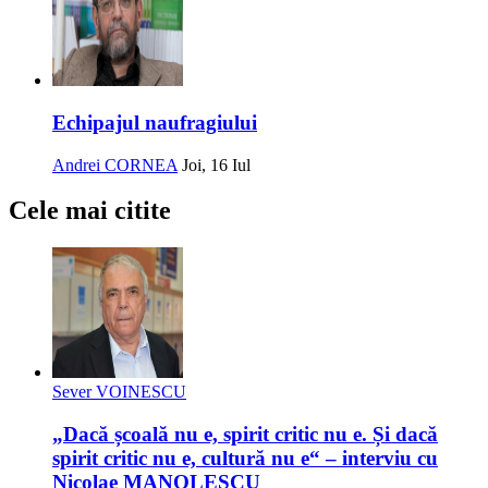
Echipajul naufragiului
Andrei CORNEA
Joi, 16 Iul
Cele mai citite
Sever VOINESCU
„Dacă școală nu e, spirit critic nu e. Și dacă
spirit critic nu e, cultură nu e“ – interviu cu
Nicolae MANOLESCU