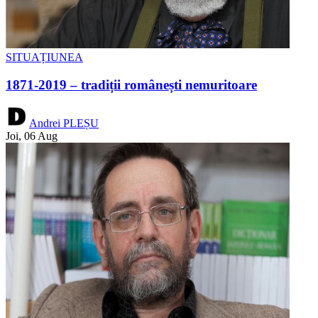
SITUAȚIUNEA
1871-2019 – tradiții românești nemuritoare
Andrei PLEȘU
Joi, 06 Aug