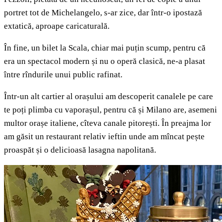
portret tot de Michelangelo, s-ar zice, dar într-o ipostază
extatică, aproape caricaturală.
În fine, un bilet la Scala, chiar mai puțin scump, pentru că
era un spectacol modern și nu o operă clasică, ne-a plasat
între rîndurile unui public rafinat.
Într-un alt cartier al orașului am descoperit canalele pe care
te poți plimba cu vaporașul, pentru că și Milano are, asemeni
multor orașe italiene, cîteva canale pitorești. În preajma lor
am găsit un restaurant relativ ieftin unde am mîncat pește
proaspăt și o delicioasă lasagna napolitană.