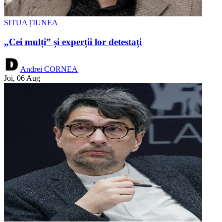
SITUAȚIUNEA
„Cei mulți” și experții lor detestați
Andrei CORNEA
Joi, 06 Aug