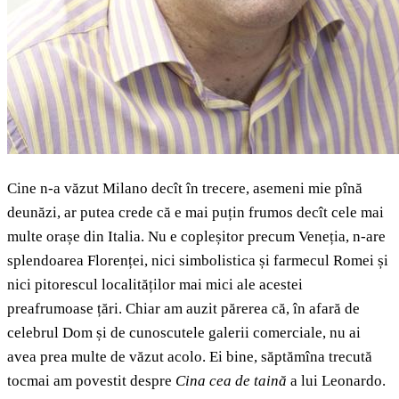
Cine n-a văzut Milano decît în trecere, asemeni mie pînă
deunăzi, ar putea crede că e mai puțin frumos decît cele mai
multe orașe din Italia. Nu e copleșitor precum Veneția, n-are
splendoarea Florenței, nici simbolistica și farmecul Romei și
nici pitorescul localităților mai mici ale acestei
preafrumoase țări. Chiar am auzit părerea că, în afară de
celebrul Dom și de cunoscutele galerii comerciale, nu ai
avea prea multe de văzut acolo. Ei bine, săptămîna trecută
tocmai am povestit despre
Cina cea de taină
a lui Leonardo.