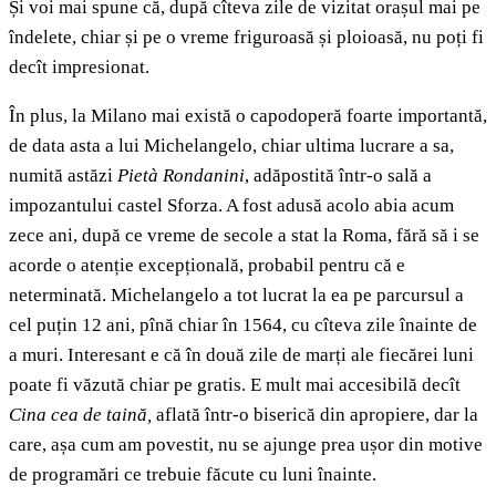
Și voi mai spune că, după cîteva zile de vizitat orașul mai pe
îndelete, chiar și pe o vreme friguroasă și ploioasă, nu poți fi
decît impresionat.
În plus, la Milano mai există o capodoperă foarte importantă,
de data asta a lui Michelangelo, chiar ultima lucrare a sa,
numită astăzi
Pietà Rondanini
, adăpostită într-o sală a
impozantului castel Sforza. A fost adusă acolo abia acum
zece ani, după ce vreme de secole a stat la Roma, fără să i se
acorde o atenție excepțională, probabil pentru că e
neterminată. Michelangelo a tot lucrat la ea pe parcursul a
cel puțin 12 ani, pînă chiar în 1564, cu cîteva zile înainte de
a muri. Interesant e că în două zile de marți ale fiecărei luni
poate fi văzută chiar pe gratis. E mult mai accesibilă decît
Cina cea de taină,
aflată într-o biserică din apropiere, dar la
care, așa cum am povestit, nu se ajunge prea ușor din motive
de programări ce trebuie făcute cu luni înainte.