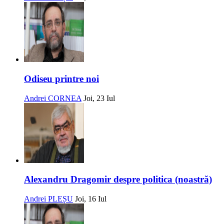
Odiseu printre noi
Andrei CORNEA
Joi, 23 Iul
Alexandru Dragomir despre politica (noastră)
Andrei PLEȘU
Joi, 16 Iul