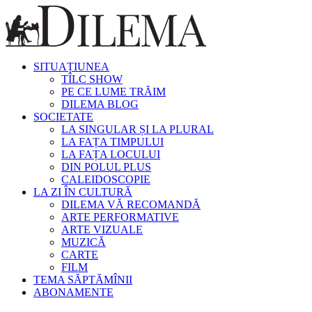
SITUAȚIUNEA
TÎLC SHOW
PE CE LUME TRĂIM
DILEMA BLOG
SOCIETATE
LA SINGULAR ȘI LA PLURAL
LA FAȚA TIMPULUI
LA FAȚA LOCULUI
DIN POLUL PLUS
CALEIDOSCOPIE
LA ZI ÎN CULTURĂ
DILEMA VĂ RECOMANDĂ
ARTE PERFORMATIVE
ARTE VIZUALE
MUZICĂ
CARTE
FILM
TEMA SĂPTĂMÎNII
ABONAMENTE