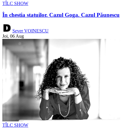
TÎLC SHOW
În chestia statuilor. Cazul Goga. Cazul Păunescu
Sever VOINESCU
Joi, 06 Aug
TÎLC SHOW