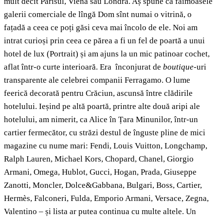
mult decît Parisul, Viena sau Londra. Aș spune că faimoasele
galerii comerciale de lîngă Dom sînt numai o vitrină, o
fațadă a ceea ce poți găsi ceva mai încolo de ele. Noi am
intrat curioși prin ceea ce părea a fi un fel de poartă a unui
hotel de lux (Portrait) și am ajuns la un mic patinoar cochet,
aflat într-o curte interioară. Era înconjurat de
boutique
-uri
transparente ale celebrei companii Ferragamo. O lume
feerică decorată pentru Crăciun, ascunsă între clădirile
hotelului. Ieșind pe altă poartă, printre alte două aripi ale
hotelului, am nimerit, ca Alice în Țara Minunilor, într-un
cartier fermecător, cu străzi destul de înguste pline de mici
magazine cu nume mari: Fendi, Louis Vuitton, Longchamp,
Ralph Lauren, Michael Kors, Chopard, Chanel, Giorgio
Armani, Omega, Hublot, Gucci, Hogan, Prada, Giuseppe
Zanotti, Moncler, Dolce&Gabbana, Bulgari, Boss, Cartier,
Hermès, Falconeri, Fulda, Emporio Armani, Versace, Zegna,
Valentino – și lista ar putea continua cu multe altele. Un