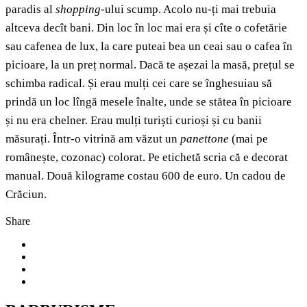
paradis al
shopping
-ului scump. Acolo nu-ți mai trebuia
altceva decît bani. Din loc în loc mai era și cîte o cofetărie
sau cafenea de lux, la care puteai bea un ceai sau o cafea în
picioare, la un preț normal. Dacă te așezai la masă, prețul se
schimba radical. Și erau mulți cei care se înghesuiau să
prindă un loc lîngă mesele înalte, unde se stătea în picioare
și nu era chelner. Erau mulți turiști curioși și cu banii
măsurați. Într-o vitrină am văzut un
panettone
(mai pe
românește, cozonac) colorat. Pe etichetă scria că e decorat
manual. Două kilograme costau 600 de euro. Un cadou de
Crăciun.
Share