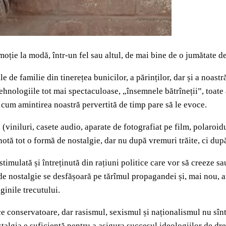
moție la modă, într-un fel sau altul, de mai bine de o jumătate d
ile de familie din tinerețea bunicilor, a părinților, dar și a noas
tehnologiile tot mai spectaculoase, „însemnele bătrîneții”, toate
a cum amintirea noastră pervertită de timp pare să le evoce.
viniluri, casete audio, aparate de fotografiat pe film, polaroidul
denotă tot o formă de nostalgie, dar nu după vremuri trăite, ci dup
timulată și întreținută din rațiuni politice care vor să creeze 
de nostalgie se desfășoară pe tărîmul propagandei și, mai nou, ar
ginile trecutului.
e conservatoare, dar rasismul, sexismul și naționalismul nu sînt 
algia e suficientă pentru a asigura succesul ideologiilor de dre