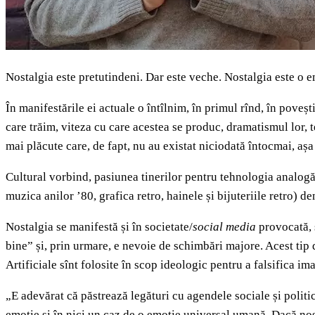
Nostalgia este pretutindeni. Dar este veche. Nostalgia este o e
În manifestările ei actuale o întîlnim, în primul rînd, în poveșt
care trăim, viteza cu care acestea se produc, dramatismul lor, 
mai plăcute care, de fapt, nu au existat niciodată întocmai, aș
Cultural vorbind, pasiunea tinerilor pentru tehnologia analogă (
muzica anilor ’80, grafica retro, hainele și bijuteriile retro) 
Nostalgia se manifestă și în societate/
social media
provocată, s
bine” și, prin urmare, e nevoie de schimbări majore. Acest tip 
Artificiale sînt folosite în scop ideologic pentru a falsifica ima
„E adevărat că păstrează legături cu agendele sociale și politic
emoție și în nici un caz de o emoție universal umană. Dacă nost