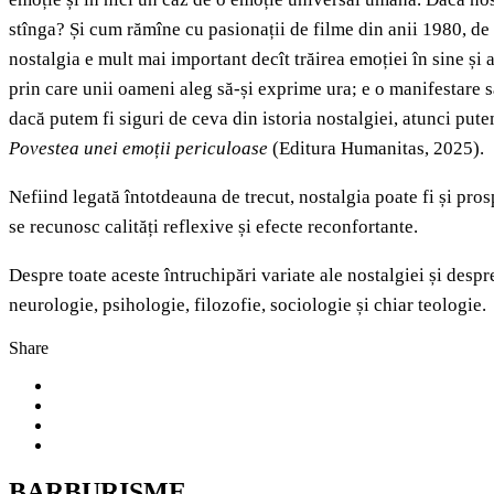
stînga? Și cum rămîne cu pasionații de filme din anii 1980, de 
nostalgia e mult mai important decît trăirea emoției în sine și 
prin care unii oameni aleg să‑și exprime ura; e o manifestare s
dacă putem fi siguri de ceva din istoria nostalgiei, atunci pute
Povestea unei emoții periculoase
(Editura Humanitas, 2025).
Nefiind legată întotdeauna de trecut, nostalgia poate fi și pro
se recunosc calități reflexive și efecte reconfortante.
Despre toate aceste întruchipări variate ale nostalgiei și despre 
neurologie, psihologie, filozofie, sociologie și chiar teologie.
Share
BARBURISME