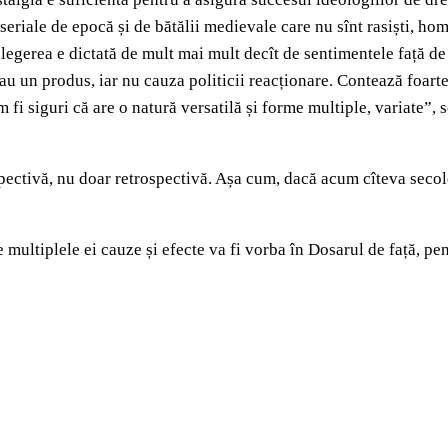
seriale de epocă și de bătălii medievale care nu sînt rasiști, ho
alegerea e dictată de mult mai mult decît de sentimentele față de
au un produs, iar nu cauza politicii reacționare. Contează foarte
m fi siguri că are o natură versatilă și forme multiple, variate”
spectivă, nu doar retrospectivă. Așa cum, dacă acum cîteva secol
multiplele ei cauze și efecte va fi vorba în Dosarul de față, pentr