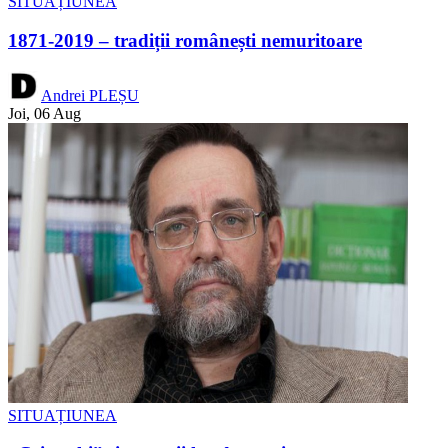
SITUAȚIUNEA
1871-2019 – tradiții românești nemuritoare
Andrei PLEȘU
Joi, 06 Aug
SITUAȚIUNEA