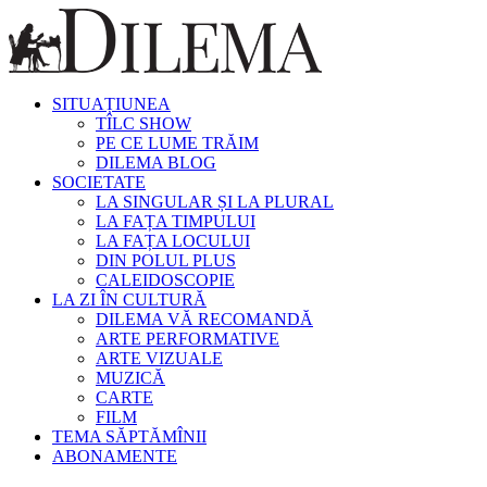
SITUAȚIUNEA
TÎLC SHOW
PE CE LUME TRĂIM
DILEMA BLOG
SOCIETATE
LA SINGULAR ȘI LA PLURAL
LA FAȚA TIMPULUI
LA FAȚA LOCULUI
DIN POLUL PLUS
CALEIDOSCOPIE
LA ZI ÎN CULTURĂ
DILEMA VĂ RECOMANDĂ
ARTE PERFORMATIVE
ARTE VIZUALE
MUZICĂ
CARTE
FILM
TEMA SĂPTĂMÎNII
ABONAMENTE