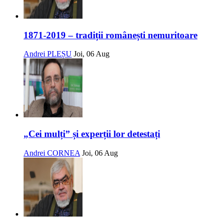
1871-2019 – tradiții românești nemuritoare
Andrei PLEȘU
Joi, 06 Aug
„Cei mulți” și experții lor detestați
Andrei CORNEA
Joi, 06 Aug