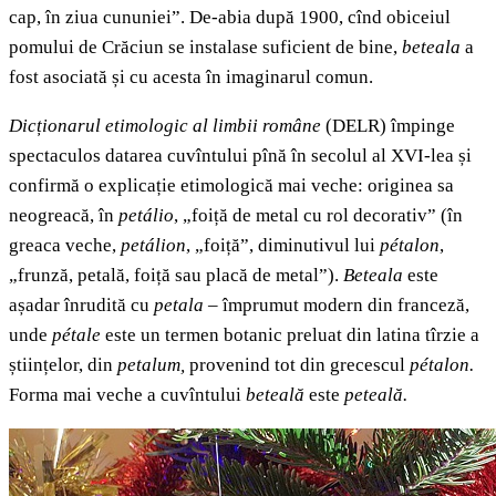
cap, în ziua cununiei”. De-abia după 1900, cînd obiceiul
pomului de Crăciun se instalase suficient de bine,
beteala
a
fost asociată și cu acesta în imaginarul comun.
Dicționarul etimologic al limbii române
(DELR) împinge
spectaculos datarea cuvîntului pînă în secolul al XVI-lea și
confirmă o explicație etimologică mai veche: originea sa
neogreacă, în
petálio
, „foiță de metal cu rol decorativ” (în
greaca veche,
petálion
, „foiță”, diminutivul lui
pétalon
,
„frunză, petală, foiță sau placă de metal”).
Beteala
este
așadar înrudită cu
petala
– împrumut modern din franceză,
unde
pétale
este un termen botanic preluat din latina tîrzie a
științelor, din
petalum,
provenind tot din grecescul
pétalon.
Forma mai veche a cuvîntului
beteală
este
peteală.