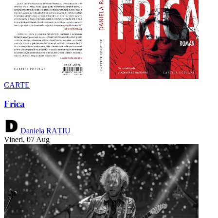
CARTE
Frica
Daniela RAȚIU
Vineri, 07 Aug