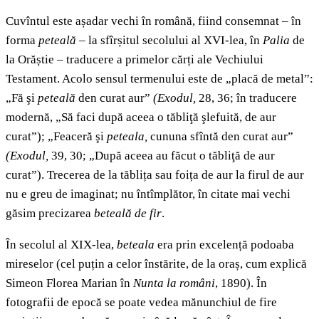
Cuvîntul este așadar vechi în română, fiind consemnat – în
forma
peteală
– la sfîrșitul secolului al XVI-lea, în
Palia
de
la Orăștie – traducere a primelor cărți ale Vechiului
Testament. Acolo sensul termenului este de „placă de metal”:
„Fă şi
peteală
den curat aur”
(Exodul,
28, 36; în traducere
modernă, „Să faci după aceea o tăbliţă şlefuită, de aur
curat”); „Feaceră şi
peteala,
cununa sfîntă den curat aur”
(Exodul,
39, 30; „După aceea au făcut o tăbliţă de aur
curat”). Trecerea de la tăblița sau foița de aur la firul de aur
nu e greu de imaginat; nu întîmplător, în citate mai vechi
găsim precizarea
beteală de fir
.
În secolul al XIX-lea,
beteala
era prin excelență podoaba
mireselor (cel puțin a celor înstărite, de la oraș, cum explică
Simeon Florea Marian în
Nunta la români
, 1890). În
fotografii de epocă se poate vedea mănunchiul de fire