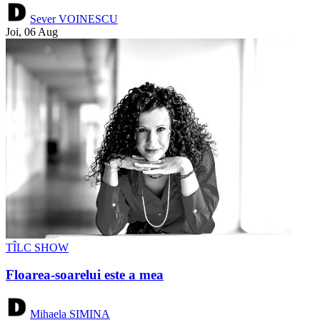
Sever VOINESCU
Joi, 06 Aug
TÎLC SHOW
Floarea-soarelui este a mea
Mihaela SIMINA