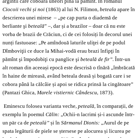
argintii care coboară uneori pînă la pămînt. În romanul
Ciocoii vechi și noi
(1863) al lui N. Filimon,
beteala
apare în
descrierea unei mirese – „pe cap purta o diademă de
berliante şi
beteală
” –, dar și a brazilor – doar că nu este
vorba de brazii de Crăciun, ci de cei folosiți în decorul unei
nunți fastuoase: „Pe amîndouă laturile uliţei de pe podul
Dîmboviţii ce duce la Mihai-vodă erau brazi înfipţi în
pămînt şi împodobiţi cu panglice şi
beteală de fir”
. Într-un
alt roman din aceeași epocă este descrisă o tînără „îmbrăcată
în haine de mireasă, având beteala deasă și bogată care i se
cobora până la călcâie și apoi se ridica prinsă la cingătoare”
(Pantazi Ghica,
Marele vistiernic Cândescu
, 1873).
Eminescu folosea varianta veche,
peteală
, în comparații, de
exemplu în poemul
Călin:
„Ochii-n lacrimi și-i ascunde într-
un pär ca de
petealä”
și în
Sărmanul Dionis:
„Aurul de pe
spata legăturii de piele se ștersese pe alocurea și licurea pe