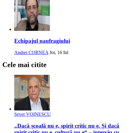
Echipajul naufragiului
Andrei CORNEA
Joi, 16 Iul
Cele mai citite
Sever VOINESCU
„Dacă școală nu e, spirit critic nu e. Și dacă
spirit critic nu e, cultură nu e“ – interviu cu