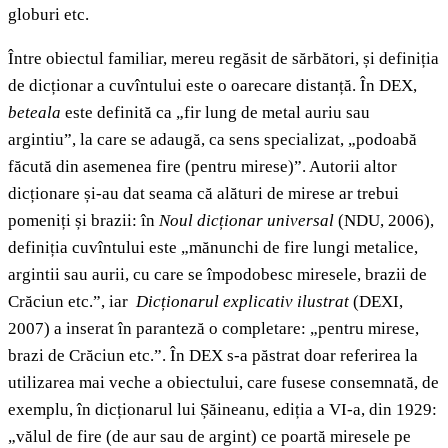
globuri etc.
Între obiectul familiar, mereu regăsit de sărbători, și definiția
de dicționar a cuvîntului este o oarecare distanță. În DEX,
beteala
este definită ca „fir lung de metal auriu sau
argintiu”, la care se adaugă, ca sens specializat, „podoabă
făcută din asemenea fire (pentru mirese)”. Autorii altor
dicționare și-au dat seama că alături de mirese ar trebui
pomeniți și brazii: în
Noul dicționar universal
(NDU, 2006),
definiția cuvîntului este „mănunchi de fire lungi metalice,
argintii sau aurii, cu care se împodobesc miresele, brazii de
Crăciun etc.”, iar
Dicționarul explicativ ilustrat
(DEXI,
2007) a inserat în paranteză o completare: „pentru mirese,
brazi de Crăciun etc.”. În DEX s-a păstrat doar referirea la
utilizarea mai veche a obiectului, care fusese consemnată, de
exemplu, în dicționarul lui Șăineanu, ediția a VI-a, din 1929:
„vălul de fire (de aur sau de argint) ce poartă miresele pe