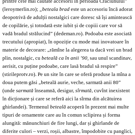
printre cele mai căutate accesorii în perioada Crăciunului”
(leroymerlin.ro);
„beteala
brad
este un accesoriu încă adorat
deopotrivă de adulții nostalgici care doresc să își amintească
de copilărie, și totodată este iubit și de copiii care vor să
vadă bradul strălucind” (dedeman.ro). Podoaba este asociată
trecutului (apropiat), în opoziție cu mode mai inovatoare în
materie de decorare: „rămîne la alegerea ta dacă vrei un brad
plin, nostalgic, cu
beteală ca în anii ’90,
sau unul scandinav,
aerisit, cu puține podoabe, care lasă bradul să respire”
(stirileprotv.ro). Pe un site în care se oferă produse la mîna a
doua putem găsi „beteală aurie, veche, sarmată anii 80”
(unde
sarmată
înseamnă, desigur,
sîrmată
, cuvînt inexistent
în dicționare și care se referă aici la sîrma din alcătuirea
ghirlandei). Termenul
beteală
acoperă în prezent mai multe
tipuri de ornamente care au în comun sclipirea și forma
alungită: mănunchiuri de fire lungi, dar și ghirlande de
diferite culori – verzi, roșii, albastre, împodobite cu panglici,