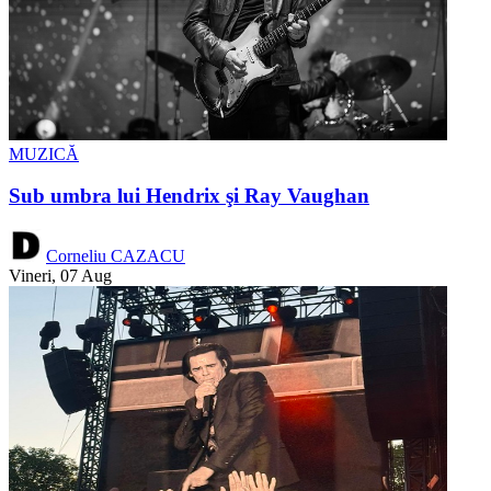
MUZICĂ
Sub umbra lui Hendrix şi Ray Vaughan
Corneliu CAZACU
Vineri, 07 Aug