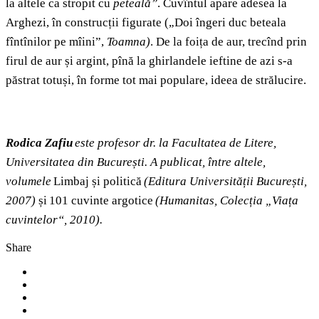
la altele ca stropit cu
peteală”
. Cuvîntul apare adesea la
Arghezi, în construcții figurate („Doi îngeri duc beteala
fîntînilor pe mîini”,
Toamna)
. De la foița de aur, trecînd prin
firul de aur și argint, pînă la ghirlandele ieftine de azi s-a
păstrat totuși, în forme tot mai populare, ideea de strălucire.
Rodica Zafiu
este profesor dr. la Facultatea de Litere,
Universitatea din București. A publicat, între altele,
volumele
Limbaj și politică
(Editura Universității București,
2007)
și 101 cuvinte argotice
(Humanitas, Colecția „Viața
cuvintelor“, 2010).
Share