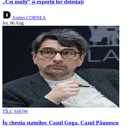
„Cei mulți” și experții lor detestați
Andrei CORNEA
Joi, 06 Aug
TÎLC SHOW
În chestia statuilor. Cazul Goga. Cazul Păunescu