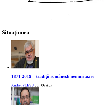
Situațiunea
1871-2019 – tradiții românești nemuritoare
Andrei PLEȘU
Joi, 06 Aug