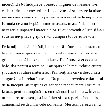
încercînd să-l înduplece. Ionescu, inginer de meserie, n-a
cedat cerințelor meșterilor. I-a convins să se cazeze la niște
vecini care aveau o mică pensiune și a reușit să le impună și
formula de a nu le plăti nimic în avans, în afară de banii
necesari cumpărării materialelor. Ei au întocmit o listă și i-au
spus să nu-și facă griji, că vor cumpăra tot ce au nevoie.
Pe la mijlocul săptămînii, i-a sunat să-i întrebe cum stau cu
treaba. I-au răspuns că a cam plouat și n-au reușit să sape
groapa, nici să lucreze la burlane. Trebăluiseră ei ceva la
baie, dar pentru a termina, i-au spus că le mai trebuie cutare
și cutare și cutare materiale. „Păi, n-ați zis că vă descurcați
singuri?”, a întrebat Ionescu. Nu puteau prevedea chiar totul
de la început, au răspuns ei, iar dacă făceau mereu drumuri
la oraș pentru cumpărături, cînd să mai fi și lucrat... În ziua
următoare, Ionescu și-a luat liber și s-a repezit pînă acolo,
cumpărînd pe drum și cele pomenite. Meșterii păreau că nu