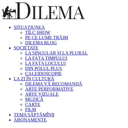
SITUAȚIUNEA
TÎLC SHOW
PE CE LUME TRĂIM
DILEMA BLOG
SOCIETATE
LA SINGULAR ȘI LA PLURAL
LA FAȚA TIMPULUI
LA FAȚA LOCULUI
DIN POLUL PLUS
CALEIDOSCOPIE
LA ZI ÎN CULTURĂ
DILEMA VĂ RECOMANDĂ
ARTE PERFORMATIVE
ARTE VIZUALE
MUZICĂ
CARTE
FILM
TEMA SĂPTĂMÎNII
ABONAMENTE