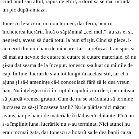
cînd unul sau altul, răpus de efort, a dorit să se mai întindă
un pic după-amiaza.
Ionescu le-a cerut un nou termen, dar ferm, pentru
încheierea lucrării. Încă o săptămînă „cel mult”, au zis ei și,
negreșit, aveau să ducă totul la bun sfîrșit. Cînd să plece, i-
au cerut din nou bani de mîncare. Iar i-a refuzat. I-au spus și
că mai au nevoie de cutare și cutare și cutare materiale, că nu
și-au dat seama de la început. Ionescu s-a luat cu mîinile de
cap. În fine, lucrurile s-au tot lungit în același stil, iar el a
ajuns și să-i amenințe că-i concediază fără să le dea vreun
ban. Nu înțelegea nici în ruptul capului cum de-și permiteau
să piardă vremea gratuit. Cum de nu se străduiau să termine
lucrarea ca să-și încaseze banii? Nu le plătise nici măcar
avans, iar pe banii de materiale îi dăduseră chitanțe. Pînă nu
s-a împlinit luna, lucrările nu s-au terminat. Nici atunci nu
erau tocmai gata, dar Ionescu a hotărît să le dea banii ca să