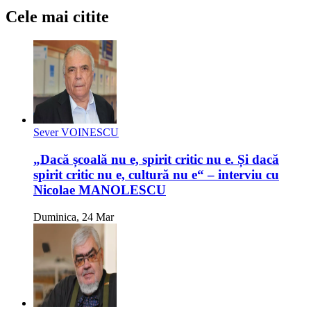
Cele mai citite
Sever VOINESCU
„Dacă școală nu e, spirit critic nu e. Și dacă
spirit critic nu e, cultură nu e“ – interviu cu
Nicolae MANOLESCU
Duminica, 24 Mar