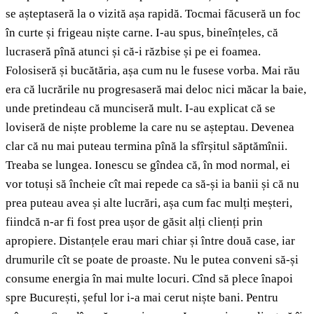
se așteptaseră la o vizită așa rapidă. Tocmai făcuseră un foc
în curte și frigeau niște carne. I-au spus, bineînțeles, că
lucraseră pînă atunci și că-i răzbise și pe ei foamea.
Folosiseră și bucătăria, așa cum nu le fusese vorba. Mai rău
era că lucrările nu progresaseră mai deloc nici măcar la baie,
unde pretindeau că munciseră mult. I-au explicat că se
loviseră de niște probleme la care nu se așteptau. Devenea
clar că nu mai puteau termina pînă la sfîrșitul săptămînii.
Treaba se lungea. Ionescu se gîndea că, în mod normal, ei
vor totuși să încheie cît mai repede ca să-și ia banii și că nu
prea puteau avea și alte lucrări, așa cum fac mulți meșteri,
fiindcă n-ar fi fost prea ușor de găsit alți clienți prin
apropiere. Distanțele erau mari chiar și între două case, iar
drumurile cît se poate de proaste. Nu le putea conveni să-și
consume energia în mai multe locuri. Cînd să plece înapoi
spre București, șeful lor i-a mai cerut niște bani. Pentru