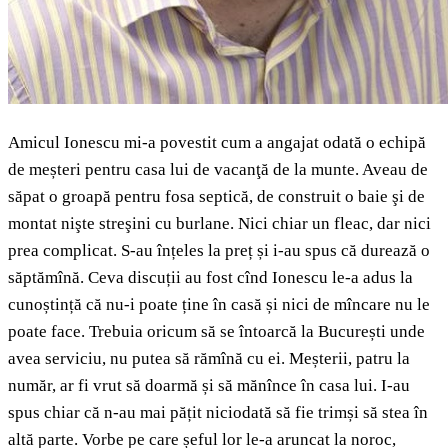
Amicul Ionescu mi-a povestit cum a angajat odată o echipă
de meșteri pentru casa lui de vacanţă de la munte. Aveau de
săpat o groapă pentru fosa septică, de construit o baie şi de
montat nişte streşini cu burlane. Nici chiar un fleac, dar nici
prea complicat. S-au înțeles la preț și i-au spus că durează o
săptămînă. Ceva discuții au fost cînd Ionescu le-a adus la
cunoștință că nu-i poate ține în casă și nici de mîncare nu le
poate face. Trebuia oricum să se întoarcă la București unde
avea serviciu, nu putea să rămînă cu ei. Meșterii, patru la
număr, ar fi vrut să doarmă și să mănînce în casa lui. I-au
spus chiar că n-au mai pățit niciodată să fie trimși să stea în
altă parte. Vorbe pe care șeful lor le-a aruncat la noroc,