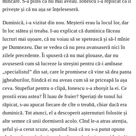
mîncare. S-a plîns că nu mai aveau. Ionescu i-a replicat că îi
privește și că nu așa se înțeleseseră.
Duminică, i-a vizitat din nou. Meșterii erau la locul lor, dar
în loc stătea și treaba. I-au explicat că duminica făceau
lucruri mai ușoare, că nu voiau să se spetească și să-l mînie
pe Dumnezeu. Dar se vedea că nu prea avansaseră nici în
zilele precedente. Îi spuseră că nu mai plouase, dar nu
avuseseră cum să lucreze la streșini pentru că-i amînase
„specialistul” din sat, care le promisese că vine să dea panta
jgheaburilor, fiindcă ei nu aveau cum să se priceapă la așa
ceva. Stupefiat pentru o clipă, Ionescu s-a zborșit la ei. Ce
prostii erau astea? Îl luau de fraier? Speriați de tonul lui
răpicat, s-au apucat fiecare de cîte o treabă, chiar dacă era
duminică. Tot atunci, el a descoperit așternuturi folosite și
alte semne că unii dormiseră acolo. Cînd le-a atras atenția,
șeful și-a cerut scuze, spunînd însă că nu s-a putut opune