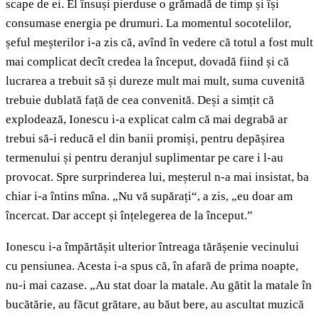
scape de ei. El însuși pierduse o grămadă de timp și își
consumase energia pe drumuri. La momentul socotelilor,
șeful meșterilor i-a zis că, avînd în vedere că totul a fost mult
mai complicat decît credea la început, dovadă fiind și că
lucrarea a trebuit să și dureze mult mai mult, suma cuvenită
trebuie dublată față de cea convenită. Deși a simțit că
explodează, Ionescu i-a explicat calm că mai degrabă ar
trebui să-i reducă el din banii promiși, pentru depășirea
termenului și pentru deranjul suplimentar pe care i l-au
provocat. Spre surprinderea lui, meșterul n-a mai insistat, ba
chiar i-a întins mîna. „Nu vă supărați“, a zis, „eu doar am
încercat. Dar accept și înțelegerea de la început.”
Ionescu i-a împărtășit ulterior întreaga tărășenie vecinului
cu pensiunea. Acesta i-a spus că, în afară de prima noapte,
nu-i mai cazase. „Au stat doar la matale. Au gătit la matale în
bucătărie, au făcut grătare, au băut bere, au ascultat muzică