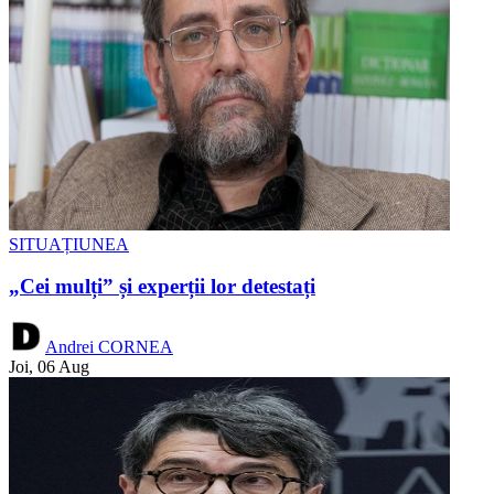
SITUAȚIUNEA
„Cei mulți” și experții lor detestați
Andrei CORNEA
Joi, 06 Aug