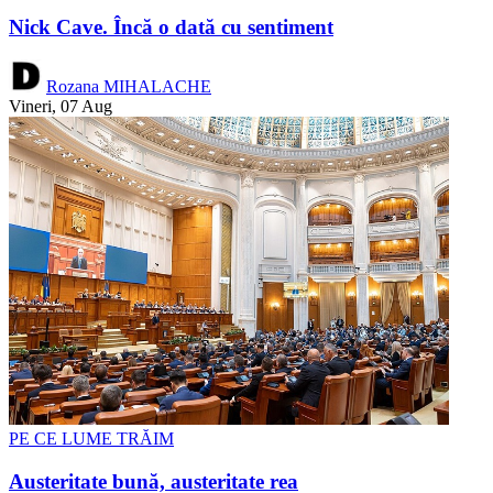
Nick Cave. Încă o dată cu sentiment
Rozana MIHALACHE
Vineri, 07 Aug
PE CE LUME TRĂIM
Austeritate bună, austeritate rea