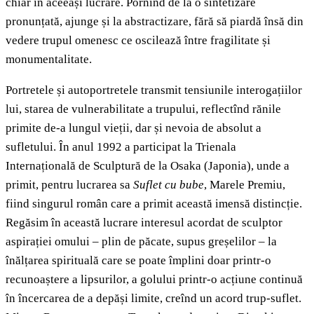
chiar în aceeași lucrare. Pornind de la o sintetizare
pronunțată, ajunge și la abstractizare, fără să piardă însă din
vedere trupul omenesc ce oscilează între fragilitate și
monumentalitate.
Portretele și autoportretele transmit tensiunile interogațiilor
lui, starea de vulnerabilitate a trupului, reflectînd rănile
primite de-a lungul vieții, dar și nevoia de absolut a
sufletului. În anul 1992 a participat la Trienala
Internațională de Sculptură de la Osaka (Japonia), unde a
primit, pentru lucrarea sa
Suflet cu bube
, Marele Premiu,
fiind singurul român care a primit această imensă distincție.
Regăsim în această lucrare interesul acordat de sculptor
aspirației omului ‒ plin de păcate, supus greșelilor – la
înălțarea spirituală care se poate împlini doar printr-o
recunoaștere a lipsurilor, a golului printr-o acțiune continuă
în încercarea de a depăși limite, creînd un acord trup-suflet.