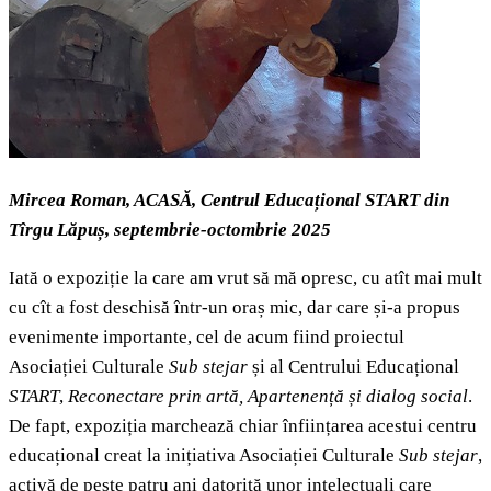
Mircea Roman, ACASĂ, Centrul Educațional START din
Tîrgu Lăpuș, septembrie-octombrie 2025
Iată o expoziție la care am vrut să mă opresc, cu atît mai mult
cu cît a fost deschisă într-un oraș mic, dar care și-a propus
evenimente importante, cel de acum fiind proiectul
Asociației Culturale
Sub stejar
și al Centrului Educațional
START
,
Reconectare prin artă, Apartenență și dialog social
.
De fapt, expoziția marchează chiar înființarea acestui centru
educațional creat la inițiativa Asociației Culturale
Sub stejar
,
activă de peste patru ani datorită unor intelectuali care