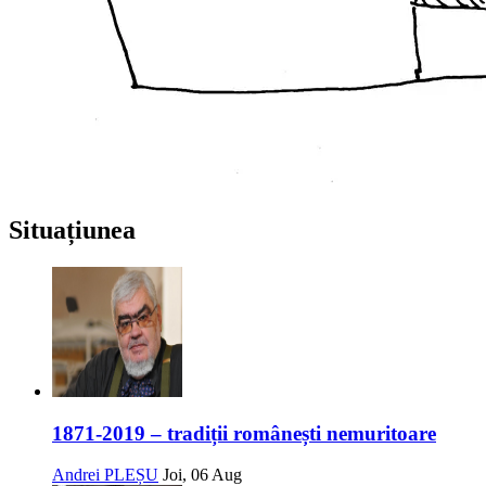
Situațiunea
1871-2019 – tradiții românești nemuritoare
Andrei PLEȘU
Joi, 06 Aug