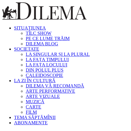
SITUAȚIUNEA
TÎLC SHOW
PE CE LUME TRĂIM
DILEMA BLOG
SOCIETATE
LA SINGULAR ȘI LA PLURAL
LA FAȚA TIMPULUI
LA FAȚA LOCULUI
DIN POLUL PLUS
CALEIDOSCOPIE
LA ZI ÎN CULTURĂ
DILEMA VĂ RECOMANDĂ
ARTE PERFORMATIVE
ARTE VIZUALE
MUZICĂ
CARTE
FILM
TEMA SĂPTĂMÎNII
ABONAMENTE