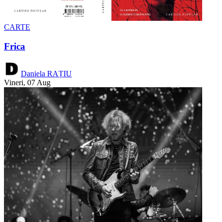
CARTE
Frica
Daniela RAȚIU
Vineri, 07 Aug