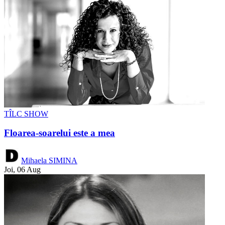
TÎLC SHOW
Floarea-soarelui este a mea
Mihaela SIMINA
Joi, 06 Aug