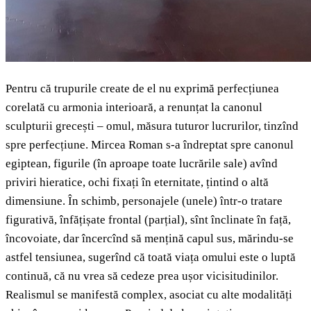
Pentru că trupurile create de el nu exprimă perfecțiunea
corelată cu armonia interioară, a renunțat la canonul
sculpturii grecești ‒ omul, măsura tuturor lucrurilor, tinzînd
spre perfecțiune. Mircea Roman s-a îndreptat spre canonul
egiptean, figurile (în aproape toate lucrările sale) avînd
priviri hieratice, ochi fixați în eternitate, țintind o altă
dimensiune. În schimb, personajele (unele) într-o tratare
figurativă, înfățișate frontal (parțial), sînt înclinate în față,
încovoiate, dar încercînd să mențină capul sus, mărindu-se
astfel tensiunea, sugerînd că toată viața omului este o luptă
continuă, că nu vrea să cedeze prea ușor vicisitudinilor.
Realismul se manifestă complex, asociat cu alte modalități