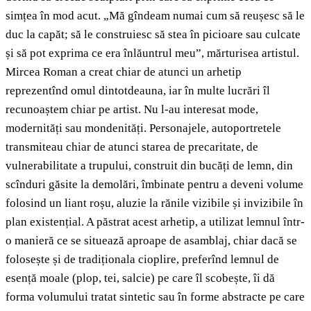
simțea în mod acut. „Mă gîndeam numai cum să reușesc să le
duc la capăt; să le construiesc să stea în picioare sau culcate
și să pot exprima ce era înlăuntrul meu”, mărturisea artistul.
Mircea Roman a creat chiar de atunci un arhetip
reprezentînd omul dintotdeauna, iar în multe lucrări îl
recunoaștem chiar pe artist. Nu l-au interesat mode,
modernități sau mondenități. Personajele, autoportretele
transmiteau chiar de atunci starea de precaritate, de
vulnerabilitate a trupului, construit din bucăți de lemn, din
scînduri găsite la demolări, îmbinate pentru a deveni volume
folosind un liant roșu, aluzie la rănile vizibile și invizibile în
plan existențial. A păstrat acest arhetip, a utilizat lemnul într-
o manieră ce se situează aproape de asamblaj, chiar dacă se
folosește și de tradiționala cioplire, preferînd lemnul de
esență moale (plop, tei, salcie) pe care îl scobește, îi dă
forma volumului tratat sintetic sau în forme abstracte pe care