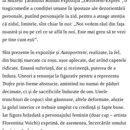
la Muzeul Țăranului Român expoziția „Dezorient-Expres”, o
tragicomedie a condiției umane în ipostaze ale dezorientării
personale, punînd personajele la zid, pentru a atrage atenția
că zidul, limitele, sînt chiar în noi: „Noi vedem răul din fața
noastră și nu pe cel ce se află în noi. Este mai greu să te vezi
pe tine cum ești”.
Sînt prezente în expoziție și
Autoportrete
, realizate, la fel,
din bucăți marcate cu roșu, ușor aplecate, dar avînd capetele
ridicate. Emană suferință, dar și rezistență, puterea de a
îndura. Uneori a renunțat la figurativ pentru a reprezenta
Trofee
prin forme abstracte, amintind nu numai de păduri
decimate, ci și de sacrificiile îndurate de om. Unele
trunchiuri de copaci sînt găunoase, altele deformate, aluzie
la golul interior ce trebuie umplut cu credință și fapte bune.
Iar figura brăzdată a personajului feminin (doar cap – artista
Florentina Voichi) exprimă, de asemenea, încercările omului