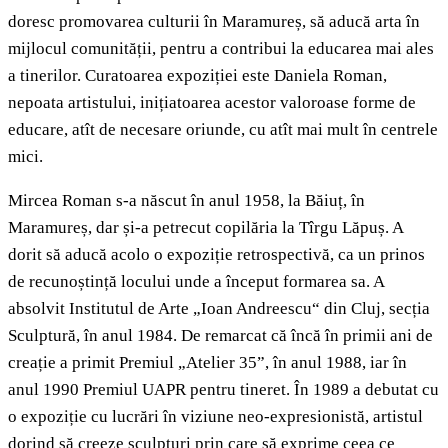
doresc promovarea culturii în Maramureș, să aducă arta în
mijlocul comunității, pentru a contribui la educarea mai ales
a tinerilor. Curatoarea expoziției este Daniela Roman,
nepoata artistului, inițiatoarea acestor valoroase forme de
educare, atît de necesare oriunde, cu atît mai mult în centrele
mici.
Mircea Roman s-a născut în anul 1958, la Băiuț, în
Maramureș, dar și-a petrecut copilăria la Tîrgu Lăpuș. A
dorit să aducă acolo o expoziție retrospectivă, ca un prinos
de recunoștință locului unde a început formarea sa. A
absolvit Institutul de Arte „Ioan Andreescu“ din Cluj, secția
Sculptură, în anul 1984. De remarcat că încă în primii ani de
creație a primit Premiul „Atelier 35”, în anul 1988, iar în
anul 1990 Premiul UAPR pentru tineret. În 1989 a debutat cu
o expoziție cu lucrări în viziune neo-expresionistă, artistul
dorind să creeze sculpturi prin care să exprime ceea ce