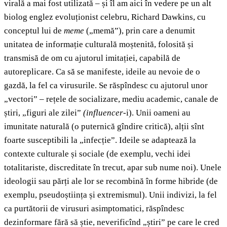
virală a mai fost utilizată – și îl am aici în vedere pe un alt
biolog englez evoluționist celebru, Richard Dawkins, cu
conceptul lui de
meme
(„memă”), prin care a denumit
unitatea de informație culturală moștenită, folosită și
transmisă de om cu ajutorul imitației, capabilă de
autoreplicare. Ca să se manifeste, ideile au nevoie de o
gazdă, la fel ca virusurile. Se răspîndesc cu ajutorul unor
„vectori” – rețele de socializare, mediu academic, canale de
știri, „figuri ale zilei”
(influencer
-i). Unii oameni au
imunitate naturală (o puternică gîndire critică), alții sînt
foarte susceptibili la „infecție”. Ideile se adaptează la
contexte culturale și sociale (de exemplu, vechi idei
totalitariste, discreditate în trecut, apar sub nume noi). Unele
ideologii sau părți ale lor se recombină în forme hibride (de
exemplu, pseudoștiința și extremismul). Unii indivizi, la fel
ca purtătorii de virusuri asimptomatici, răspîndesc
dezinformare fără să știe, neverificînd „știri” pe care le cred