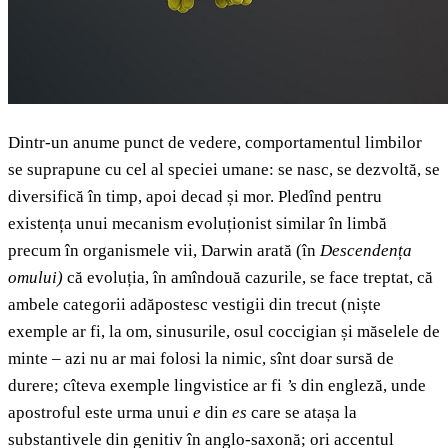
Dintr-un anume punct de vedere, comportamentul limbilor
se suprapune cu cel al speciei umane: se nasc, se dezvoltă, se
diversifică în timp, apoi decad și mor. Pledînd pentru
existența unui mecanism evoluționist similar în limbă
precum în organismele vii, Darwin arată (în
Descendența
omului)
că evoluția, în amîndouă cazurile, se face treptat, că
ambele categorii adăpostesc vestigii din trecut (niște
exemple ar fi, la om, sinusurile, osul coccigian și măselele de
minte – azi nu ar mai folosi la nimic, sînt doar sursă de
durere; cîteva exemple lingvistice ar fi
’s
din engleză, unde
apostroful este urma unui
e
din
es
care se atașa la
substantivele din genitiv în anglo-saxonă; ori accentul