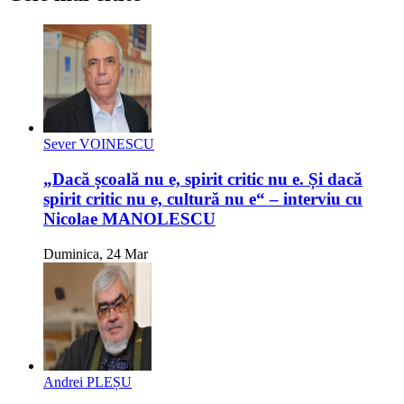
Sever VOINESCU
„Dacă școală nu e, spirit critic nu e. Și dacă
spirit critic nu e, cultură nu e“ – interviu cu
Nicolae MANOLESCU
Duminica, 24 Mar
Andrei PLEȘU