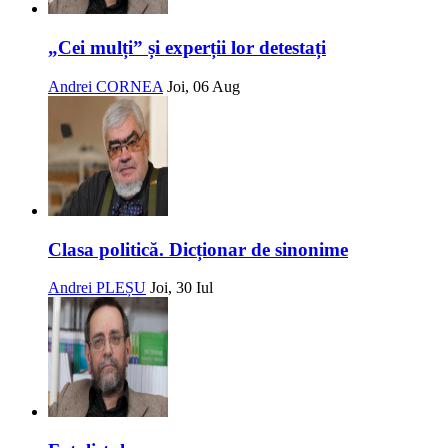
„Cei mulți” și experții lor detestați
Andrei CORNEA
Joi, 06 Aug
Clasa politică. Dicționar de sinonime
Andrei PLEȘU
Joi, 30 Iul