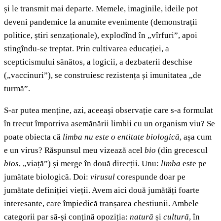
și le transmit mai departe. Memele, imaginile, ideile pot
deveni pandemice la anumite evenimente (demonstrații
politice, știri senzaționale), explodînd în „vîrfuri”, apoi
stingîndu-se treptat. Prin cultivarea educației, a
scepticismului sănătos, a logicii, a dezbaterii deschise
(„vaccinuri”), se construiesc rezistența și imunitatea „de
turmă”.
S-ar putea menține, azi, aceeași observație care s-a formulat
în trecut împotriva asemănării limbii cu un organism viu? Se
poate obiecta că
limba nu este o entitate biologică
, așa cum
e un virus? Răspunsul meu vizează acel
bio
(din grecescul
bios
, „viață”) și merge în două direcții. Unu:
limba
este pe
jumătate biologică. Doi:
virusul
corespunde doar pe
jumătate definiției vieții. Avem aici două jumătăți foarte
interesante, care împiedică tranșarea chestiunii. Ambele
categorii par să-și conțină opoziția:
natură
și
cultură
, în