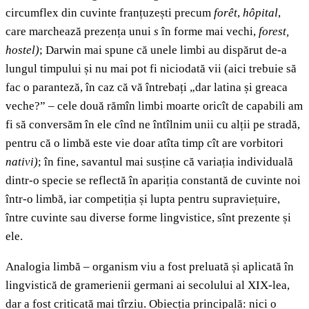
circumflex din cuvinte franțuzești precum
forêt
,
hôpital
,
care marchează prezența unui
s
în forme mai vechi,
forest,
hostel)
; Darwin mai spune că unele limbi au dispărut de-a
lungul timpului și nu mai pot fi niciodată vii (aici trebuie să
fac o paranteză, în caz că vă întrebați „dar latina și greaca
veche?” – cele două rămîn limbi moarte oricît de capabili am
fi să conversăm în ele cînd ne întîlnim unii cu alții pe stradă,
pentru că o limbă este vie doar atîta timp cît are vorbitori
nativi)
; în fine, savantul mai susține că variația individuală
dintr-o specie se reflectă în apariția constantă de cuvinte noi
într-o limbă, iar competiția și lupta pentru supraviețuire,
între cuvinte sau diverse forme lingvistice, sînt prezente și
ele.
Analogia limbă – organism viu a fost preluată și aplicată în
lingvistică de gramerienii germani ai secolului al XIX-lea,
dar a fost criticată mai tîrziu. Obiecția principală: nici o