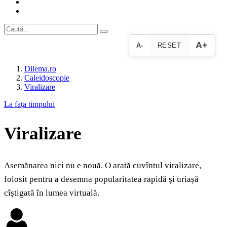
A+
A-
RESET
Dilema.ro
Caleidoscopie
Viralizare
La fața timpului
Viralizare
Asemănarea nici nu e nouă. O arată cuvîntul viralizare,
folosit pentru a desemna popularitatea rapidă și uriașă
cîștigată în lumea virtuală.