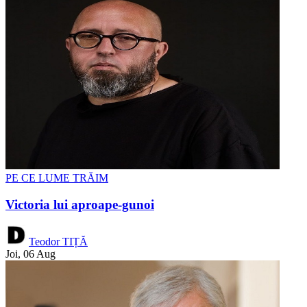
PE CE LUME TRĂIM
Victoria lui aproape-gunoi
Teodor TIȚĂ
Joi, 06 Aug