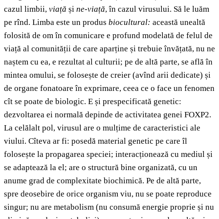
cazul limbii,
viață
și
ne-viață
, în cazul virusului. Să le luăm
pe rînd. Limba este un produs
biocultural:
această unealtă
folosită de om în comunicare e profund modelată de felul de
viață al comunității de care aparține și trebuie învățată, nu ne
naștem cu ea, e rezultat al culturii; pe de altă parte, se află în
mintea omului, se folosește de creier (avînd arii dedicate) și
de organe fonatoare în exprimare, ceea ce o face un fenomen
cît se poate de biologic. E și prespecificată genetic:
dezvoltarea ei normală depinde de activitatea genei FOXP2.
La celălalt pol, virusul are o mulțime de caracteristici ale
viului. Cîteva ar fi: posedă material genetic pe care îl
folosește la propagarea speciei; interacționează cu mediul și
se adaptează la el; are o structură bine organizată, cu un
anume grad de complexitate biochimică. Pe de altă parte,
spre deosebire de orice organism viu, nu se poate reproduce
singur; nu are metabolism (nu consumă energie proprie și nu