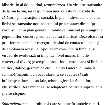
hibride. În al doilea rînd,
transmiterea
. Un virus se transmite
de la om la om, iar răspîndirea masivă este favorizată de
călătorii și interacțiune socială. În plan individual, o anume
limbă se transmite nou-născutului prin contact direct (prin
vorbire), iar în plan general, limbile se transmit prin migrația
populațiilor, comerț și contact cultural virtual. Dezvoltarea și
proliferarea ambelor categorii depind de contactul uman și
de amploarea acestuia. Apoi avem
evoluția
. Și limbile, și
virusurile evoluează în timp. La nivel macro, limbile
converg și diverg (exemplu: proto-indo-europeana și limbile
celtice, italice, germanice etc.); la nivel micro, o limbă își
schimbă încontinuu vocabularul și se adaptează sub
influențe culturale, sociale, tehnologice. La rîndul lor,
virusurile suferă mutații și se adaptează pentru a supraviețui
și a se răspîndi.
Supraviețuirea
e o problemă care se pune în ambele cazuri.