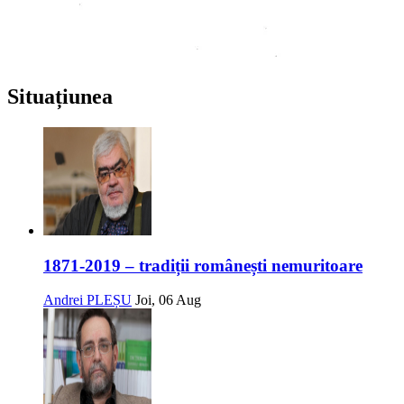
Situațiunea
1871-2019 – tradiții românești nemuritoare
Andrei PLEȘU
Joi, 06 Aug