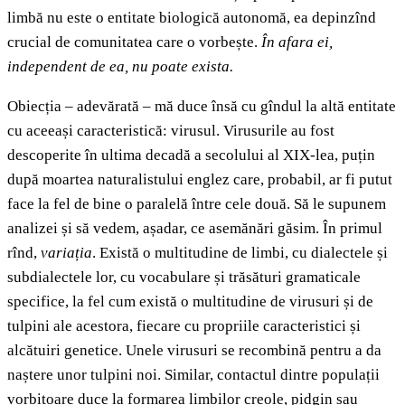
limbă nu este o entitate biologică autonomă, ea depinzînd
crucial de comunitatea care o vorbește.
În afara ei,
independent de ea, nu poate exista.
Obiecția – adevărată – mă duce însă cu gîndul la altă entitate
cu aceeași caracteristică: virusul. Virusurile au fost
descoperite în ultima decadă a secolului al XIX-lea, puțin
după moartea naturalistului englez care, probabil, ar fi putut
face la fel de bine o paralelă între cele două. Să le supunem
analizei și să vedem, așadar, ce asemănări găsim. În primul
rînd,
variația
. Există o multitudine de limbi, cu dialectele și
subdialectele lor, cu vocabulare și trăsături gramaticale
specifice, la fel cum există o multitudine de virusuri și de
tulpini ale acestora, fiecare cu propriile caracteristici și
alcătuiri genetice. Unele virusuri se recombină pentru a da
naștere unor tulpini noi. Similar, contactul dintre populații
vorbitoare duce la formarea limbilor creole, pidgin sau