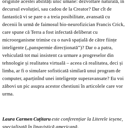
originile acestei abilități unic umane: dezvoltare naturală, în
decursul evoluției, sau cadou de la Creator? Dar cît de
fantastică vi se pare o a treia posibilitate, avansată cu
decenii în urmă de faimosul bio-neurofizician Francis Crick,
care spune că Terra a fost infectată deliberat cu
microorganisme trimise cu o navă spațială de către ființe
inteligente („panspermie direcționată”)? Dar o a patra,
vehiculată tot mai insistent ca urmare a progreselor din
tehnologie și realitatea virtuală – aceea că realitatea, deci și
limba, ar fi o simulare sofisticată similară unui program de
computer, aparținînd unei inteligențe superavansate? Eu voi
zăbovi un pic asupra acestor chestiuni în articolele care vor
urma.
Laura Carmen Cuțitaru
este conferențiar la Literele ieșene,
specializată în lingvistică americană
.