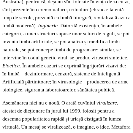
Australia), pentru că, deși nu sînt folosite în viața de zi cu zi,
sînt prezente în ceremonialuri și ritualuri (ebraica: latentă
timp de secole, prezentă ca limbă liturgică, revitalizată azi ca
limbă modernă).
Ingineria
. Datorită existenței, în ambele
categorii, a unei structuri supuse unor seturi de reguli, se pot
inventa limbi artificiale, se pot analiza și modifica limbi
naturale, se pot concepe limbi de programare; similar, se
intervine în codul genetic viral, se produc virusuri sintetice.
Bioetica.
În ambele cazuri se exprimă îngrijorări vizavi de:
în limbă – dezinformare, cenzură, sisteme de Inteligență
Artificială părtinitoare; în virusologie – producerea de arme
biologice, siguranța laboratoarelor, sănătatea publică.
Asemănarea nici nu e nouă. O arată cuvîntul
viralizare
,
atestat de dicționare în jurul lui 1999, folosit pentru a
desemna popularitatea rapidă și uriașă cîștigată în lumea
virtuală. Un mesaj se viralizează, o imagine, o idee. Metafora