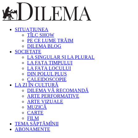
SITUAȚIUNEA
TÎLC SHOW
PE CE LUME TRĂIM
DILEMA BLOG
SOCIETATE
LA SINGULAR ȘI LA PLURAL
LA FAȚA TIMPULUI
LA FAȚA LOCULUI
DIN POLUL PLUS
CALEIDOSCOPIE
LA ZI ÎN CULTURĂ
DILEMA VĂ RECOMANDĂ
ARTE PERFORMATIVE
ARTE VIZUALE
MUZICĂ
CARTE
FILM
TEMA SĂPTĂMÎNII
ABONAMENTE