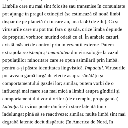
Limbile care nu mai sînt folosite sau transmise în comunitate
pot ajunge în pragul extincției (se estimează că nouă limbi
dispar de pe planetă în fiecare an, una la 40 de zile). Ca și
virusurile care nu pot trăi fără o gazdă, orice limbă depinde
de propriul vorbitor, murind odată cu el. În ambele cazuri,
există măsuri de control prin intervenții externe. Putem
extrapola
rezistența și imunitatea
din virusologie la cazul
populațiilor minoritare care se opun asimilării prin limbă,
pentru a-și păstra identitatea lingvistică.
Impactul
. Virusurile
pot avea o gamă largă de efecte asupra sănătății și
comportamentului gazdei lor; similar, putem vorbi de o
influență mai mare sau mai mică a limbii asupra gîndirii și
comportamentului vorbitorilor (de exemplu, propaganda).
Latența.
Un virus poate rămîne în stare latentă timp
îndelungat pînă să se reactiveze; similar, multe limbi sînt mai
degrabă latente decît dispărute (în America de Nord, în