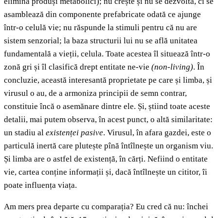
elimină produși metabolici); nu crește și nu se dezvoltă, ci se
asamblează din componente prefabricate odată ce ajunge
într-o celulă vie; nu răspunde la stimuli pentru că nu are
sistem senzorial; la baza structurii lui nu se află unitatea
fundamentală a vieții, celula. Toate acestea îl situează într-o
zonă gri și îl clasifică drept entitate ne-vie
(non-living)
. În
concluzie, această interesantă proprietate pe care și limba, și
virusul o au, de a armoniza principii de semn contrar,
constituie încă o asemănare dintre ele. Și, știind toate aceste
detalii, mai putem observa, în acest punct, o altă similaritate:
un stadiu al
existenței pasive
. Virusul, în afara gazdei, este o
particulă inertă care plutește pînă întîlnește un organism viu.
Și limba are o astfel de existență, în cărți. Nefiind o entitate
vie, cartea conține informații și, dacă întîlnește un cititor, îi
poate influența viața.
Am mers prea departe cu comparația? Eu cred că nu: închei