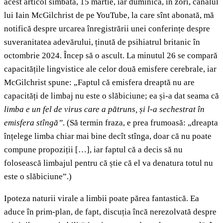
acest articol sîmbătă, 15 martie, iar duminică, în zori, canalul
lui Iain McGilchrist de pe YouTube, la care sînt abonată, mă
notifică despre urcarea înregistrării unei conferințe despre
suveranitatea adevărului, ținută de psihiatrul britanic în
octombrie 2024. Încep să o ascult. La minutul 26 se compară
capacitățile lingvistice ale celor două emisfere cerebrale, iar
McGilchrist spune: „Faptul că emisfera dreaptă nu are
capacități de limbaj nu este o slăbiciune; ea și-a dat seama că
limba e un fel de virus care a pătruns, și l-a sechestrat în
emisfera stîngă”
. (Să termin fraza, e prea frumoasă: „dreapta
înțelege limba chiar mai bine decît stînga, doar că nu poate
compune propoziții […], iar faptul că a decis să nu
folosească limbajul pentru că știe că el va denatura totul nu
este o slăbiciune”.)
Ipoteza naturii virale a limbii poate părea fantastică. Ea
aduce în prim-plan, de fapt, discuția încă nerezolvată despre