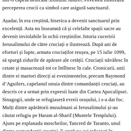
perceperea crucii ca simbol care asigură sanctuarul.
Așadar, în era creștină, biserica a devenit sanctuarul prin
excelență. Asta nu înseamnă că și celelalte spații sacre au
devenit inviolabile în ochii creștinilor. Istoria cuceririi
Ierusalimului de către cruciați o ilustrează. După ani de
eforturi și lupte, armata cruciaților reușea, pe 15 iulie 1099,
să spargă zidurile de apărare ale cetății. Cruciații năvălesc în
cetate și masacrează tot ce întîlnesc în cale. Cronicarii, unii
dintre ei martori direcți ai evenimentelor, precum Raymond
d’Aguilers, capelanul unuia dintre comandanții cruciați, au
descris ce a urmat prin expresii luate din Cartea Apocalipsei.
Sinagogii, unde se refugiaseră evreii orașului, i s-a dat foc.
Mulți dintre apărătorii musulmani ai Ierusalimului și-au
căutat refugiu pe Haram al-Sharif (Muntele Templului).
Ajuns pe esplanada moscheilor, Tancred de Taranto, unul