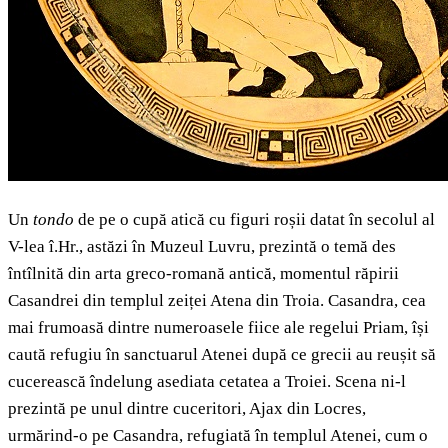
Un
tondo
de pe o cupă atică cu figuri roșii datat în secolul al
V-lea î.Hr., astăzi în Muzeul Luvru, prezintă o temă des
întîlnită din arta greco-romană antică, momentul răpirii
Casandrei din templul zeiței Atena din Troia. Casandra, cea
mai frumoasă dintre numeroasele fiice ale regelui Priam, își
caută refugiu în sanctuarul Atenei după ce grecii au reușit să
cucerească îndelung asediata cetatea a Troiei. Scena ni-l
prezintă pe unul dintre cuceritori, Ajax din Locres,
urmărind-o pe Casandra, refugiată în templul Atenei, cum o