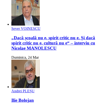
Sever VOINESCU
„Dacă școală nu e, spirit critic nu e. Și dacă
spirit critic nu e, cultură nu e“ – interviu cu
Nicolae MANOLESCU
Duminica, 24 Mar
Andrei PLEȘU
Ilie Bolojan