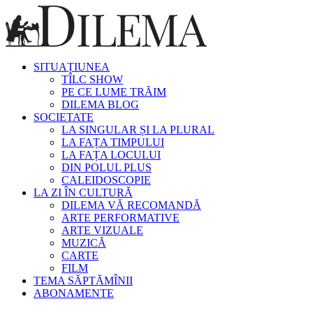
SITUAȚIUNEA
TÎLC SHOW
PE CE LUME TRĂIM
DILEMA BLOG
SOCIETATE
LA SINGULAR ȘI LA PLURAL
LA FAȚA TIMPULUI
LA FAȚA LOCULUI
DIN POLUL PLUS
CALEIDOSCOPIE
LA ZI ÎN CULTURĂ
DILEMA VĂ RECOMANDĂ
ARTE PERFORMATIVE
ARTE VIZUALE
MUZICĂ
CARTE
FILM
TEMA SĂPTĂMÎNII
ABONAMENTE