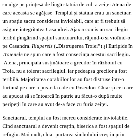
smulge pe prințesă de lîngă statuia de cult a zeiței Atena de
care aceasta se agățase. Templul și statuia erau un sanctuar,
un spațiu sacru considerat inviolabil, care ar fi trebuit să
asigure integritatea Casandrei. Ajax a comis un sacrilegiu
teribil pîngărind spațiul sanctuarului, răpind-o și violînd-o
pe Casandra.
Iliupersis
(„Distrugerea Troiei”) și Euripide în
Troienele
ne spun care a fost consecința acestui sacrilegiu.
Atena, principala susținătoare a grecilor în războiul cu
Troia, nu a tolerat sacrilegiul, iar pedeapsa grecilor a fost
teribilă. Majoritatea corăbiilor lor au fost distruse într-o
furtună pe care a pus-o la cale cu Poseidon. Chiar și cei care
au apucat să se întoarcă în patrie au făcut-o după multe
peripeții în care au avut de-a face cu furia zeiței.
Sanctuarul, templul au fost mereu considerate inviolabile.
Cînd sanctuarul a devenit creștin, biserica a fost spațiul de
refugiu. Mai mult, chiar purtarea simbolului creștin prin