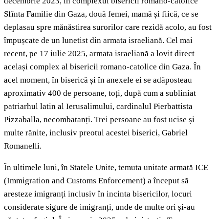
decembrie 2023, în complexul bisericii romano-catolice
Sfînta Familie din Gaza, două femei, mamă și fiică, ce se
deplasau spre mănăstirea surorilor care rezidă acolo, au fost
împușcate de un lunetist din armata israeliană. Cel mai
recent, pe 17 iulie 2025, armata israeliană a lovit direct
același complex al bisericii romano-catolice din Gaza. În
acel moment, în biserică și în anexele ei se adăposteau
aproximativ 400 de persoane, toți, după cum a subliniat
patriarhul latin al Ierusalimului, cardinalul Pierbattista
Pizzaballa, necombatanți. Trei persoane au fost ucise și
multe rănite, inclusiv preotul acestei biserici, Gabriel
Romanelli.
În ultimele luni, în Statele Unite, temuta unitate armată ICE
(Immigration and Customs Enforcement) a început să
aresteze imigranți inclusiv în incinta bisericilor, locuri
considerate sigure de imigranți, unde de multe ori și-au