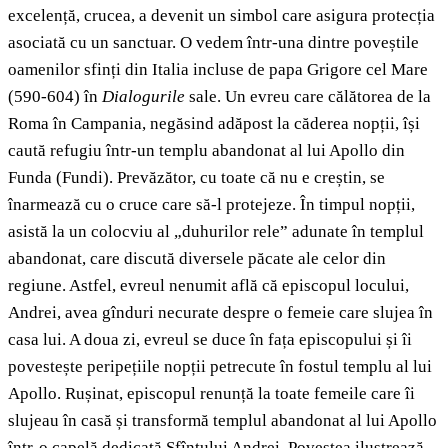
excelență, crucea, a devenit un simbol care asigura protecția
asociată cu un sanctuar. O vedem într-una dintre poveștile
oamenilor sfinți din Italia incluse de papa Grigore cel Mare
(590-604) în
Dialogurile
sale. Un evreu care călătorea de la
Roma în Campania, negăsind adăpost la căderea nopții, își
caută refugiu într-un templu abandonat al lui Apollo din
Funda (Fundi). Prevăzător, cu toate că nu e creștin, se
înarmează cu o cruce care să-l protejeze. În timpul nopții,
asistă la un colocviu al „duhurilor rele” adunate în templul
abandonat, care discută diversele păcate ale celor din
regiune. Astfel, evreul nenumit află că episcopul locului,
Andrei, avea gînduri necurate despre o femeie care slujea în
casa lui. A doua zi, evreul se duce în fața episcopului și îi
povestește peripețiile nopții petrecute în fostul templu al lui
Apollo. Rușinat, episcopul renunță la toate femeile care îi
slujeau în casă și transformă templul abandonat al lui Apollo
într-o capelă dedicată Sfîntului Andrei. Povestea ilustrează