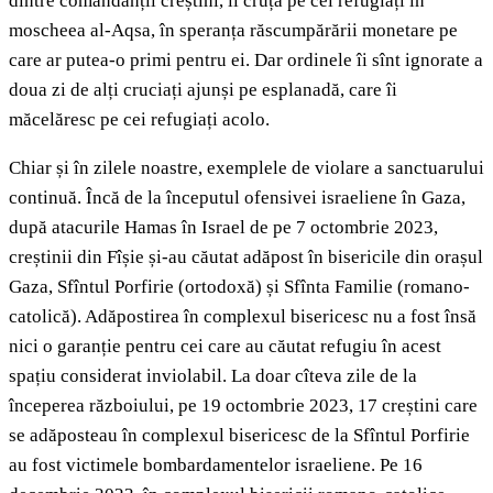
dintre comandanții creștini, îi cruță pe cei refugiați în
moscheea al-Aqsa, în speranța răscumpărării monetare pe
care ar putea-o primi pentru ei. Dar ordinele îi sînt ignorate a
doua zi de alți cruciați ajunși pe esplanadă, care îi
măcelăresc pe cei refugiați acolo.
Chiar și în zilele noastre, exemplele de violare a sanctuarului
continuă. Încă de la începutul ofensivei israeliene în Gaza,
după atacurile Hamas în Israel de pe 7 octombrie 2023,
creștinii din Fîșie și-au căutat adăpost în bisericile din orașul
Gaza, Sfîntul Porfirie (ortodoxă) și Sfînta Familie (romano-
catolică). Adăpostirea în complexul bisericesc nu a fost însă
nici o garanție pentru cei care au căutat refugiu în acest
spațiu considerat inviolabil. La doar cîteva zile de la
începerea războiului, pe 19 octombrie 2023, 17 creștini care
se adăposteau în complexul bisericesc de la Sfîntul Porfirie
au fost victimele bombardamentelor israeliene. Pe 16