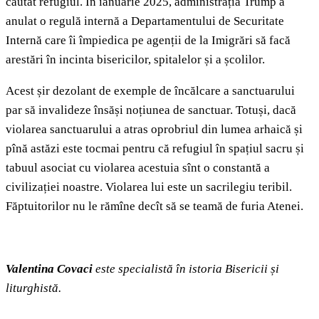
căutat refugiul. În ianuarie 2025, administrația Trump a
anulat o regulă internă a Departamentului de Securitate
Internă care îi împiedica pe agenții de la Imigrări să facă
arestări în incinta bisericilor, spitalelor și a școlilor.
Acest șir dezolant de exemple de încălcare a sanctuarului
par să invalideze însăși noțiunea de sanctuar. Totuși, dacă
violarea sanctuarului a atras oprobriul din lumea arhaică și
pînă astăzi este tocmai pentru că refugiul în spațiul sacru și
tabuul asociat cu violarea acestuia sînt o constantă a
civilizației noastre. Violarea lui este un sacrilegiu teribil.
Făptuitorilor nu le rămîne decît să se teamă de furia Atenei.
Valentina Covaci
este specialistă în istoria Bisericii și
liturghistă.