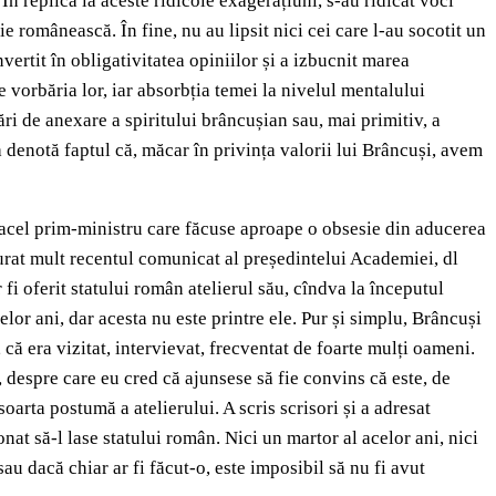
. În replică la aceste ridicole exagerațiuni, s-au ridicat voci
ie românească. În fine, nu au lipsit nici cei care l-au socotit un
ertit în obligativitatea opiniilor și a izbucnit marea
 vorbăria lor, iar absorbția temei la nivelul mentalului
i de anexare a spiritului brâncușian sau, mai primitiv, a
denotă faptul că, măcar în privința valorii lui Brâncuși, avem
u acel prim-ministru care făcuse aproape o obsesie din aducerea
ucurat mult recentul comunicat al președintelui Academiei, dl
fi oferit statului român atelierul său, cîndva la începutul
elor ani, dar acesta nu este printre ele. Pur și simplu, Brâncuși
că era vizitat, intervievat, frecventat de foarte mulți oameni.
, despre care eu cred că ajunsese să fie convins că este, de
soarta postumă a atelierului. A scris scrisori și a adresat
at să-l lase statului român. Nici un martor al acelor ani, nici
au dacă chiar ar fi făcut-o, este imposibil să nu fi avut