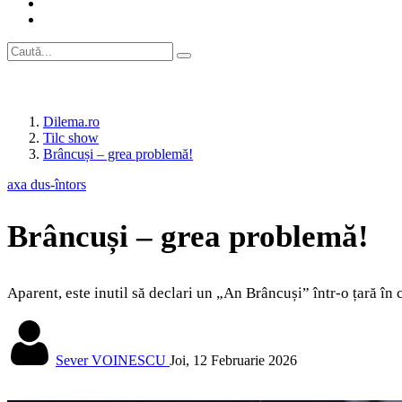
Dilema.ro
Tilc show
Brâncuși – grea problemă!
axa dus-întors
Brâncuși – grea problemă!
Aparent, este inutil să declari un „An Brâncuși” într-o țară în 
Sever VOINESCU
Joi, 12 Februarie 2026