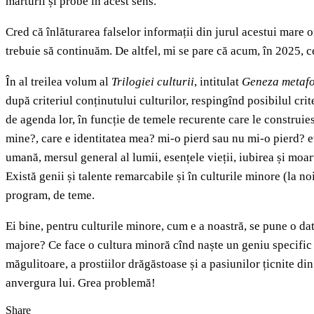
mărturii și probe în acest sens.
Cred că înlăturarea falselor informații din jurul acestui mare 
trebuie să continuăm. De altfel, mi se pare că acum, în 2025, ce
În al treilea volum al
Trilogiei culturii
, intitulat
Geneza metafor
după criteriul conținutului culturilor, respingînd posibilul cri
de agenda lor, în funcție de temele recurente care le construies
mine?, care e identitatea mea? mi-o pierd sau nu mi-o pierd? e
umană, mersul general al lumii, esențele vieții, iubirea și moar
Există genii și talente remarcabile și în culturile minore (la 
program, de teme.
Ei bine, pentru culturile minore, cum e a noastră, se pune o da
majore? Ce face o cultura minoră cînd naște un geniu specific
măgulitoare, a prostiilor drăgăstoase și a pasiunilor țicnite din
anvergura lui. Grea problemă!
Share