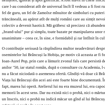
neînțeles, ignorat și apoi glorificat. A fost slăvit în cheie folc
care l-au considerat atît de universal încît îl vedeau a fi fost 
fel de guru, un fel de Zamolxe mînuitor de simboluri cu puteri a
trăncăneală, au apărut atît de mulți români care au simțit nevo
colectiv a devenit haotică. Mă grăbesc să precizez că abundenț
„brand-ului” pur și simplu, toate bazate pe manipularea unor m
unanimitate – ceea ce, în sine, e formidabil și rar întîlnit în cu
O contribuție serioasă la răspîndirea multor neadevăruri despr
osemintelor lui Brâncuși la Hobița, pe motiv că aceasta ar fi f
Ioan-Aurel Pop, prin care a lămurit zvonul fals care persistă de
anilor ’50, iar statul român, după o consultare cu Academia, l-ar
nu a făcut niciodată o asemenea ofertă. Gîndiți-vă doar că Brân
Viața lui Brâncuși din acei ani este foarte bine documentată. În
fapt, marea lui operă. Atelierul lui nu era muzeul lui, era capod
memorii în acest sens. Dar nu există nici o probă, nici o mărtur
un înscris, nici o probă nu indică măcar un gînd al lui Brâncuși 