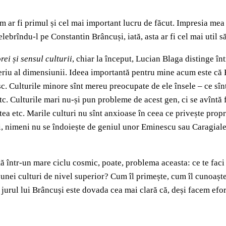
om ar fi primul și cel mai important lucru de făcut. Impresia mea
lebrîndu-l pe Constantin Brâncuși, iată, asta ar fi cel mai util 
ei și sensul culturii
, chiar la început, Lucian Blaga distinge în
teriu al dimensiunii. Ideea importantă pentru mine acum este că Bl
c. Culturile minore sînt mereu preocupate de ele însele – ce sînt 
tc. Culturile mari nu-și pun probleme de acest gen, ci se avînt
tea etc. Marile culturi nu sînt anxioase în ceea ce privește propri
noi, nimeni nu se îndoiește de geniul unor Eminescu sau Caragiale
tă într-un mare ciclu cosmic, poate, problema aceasta: ce te faci
 unei culturi de nivel superior? Cum îl primește, cum îl cunoaș
 jurul lui Brâncuși este dovada cea mai clară că, deși facem efort