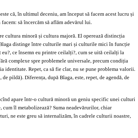
 este că, în ultimul deceniu, am început să facem acest lucru și
să facem: să încercăm să aflăm adevărul lui.
tre cultura minoră și cultura majoră. El operează distincția
aga distinge între culturile mari și culturile mici în funcție
eu?, ce însemn eu printre ceilalți?, cum se uită ceilalți la
ă fără complexe spre problemele universale, precum condiția
a identitate. Repet, ca să fie clar, nu se pune problema valorii.
, de pildă). Diferența, după Blaga, este, repet, de agendă, de
 cînd apare într-o cultură minoră un geniu specific unei culturi
te, cum îl metabolizează? Suma neadevărurilor, chiar
uri, ne este greu să internalizăm, în cadrele culturii noastre,