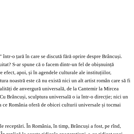
 într-o țară în care se discută fără oprire despre Brâncuși.
uitat? S-ar spune că o facem dintr-un fel de obișnuință
fect, apoi, și în agendele culturale ale instituțiilor,
ura noastră este că nu există nici un alt artist român care să fi
alități de anvergură universală, de la Cantemir la Mircea
u Brâncuși, sculptura universală o ia într-o direcție; nici un
 ce România oferă de obicei culturii universale și tocmai
e receptări. În România, în timp, Brâncuși a fost, pe rînd,