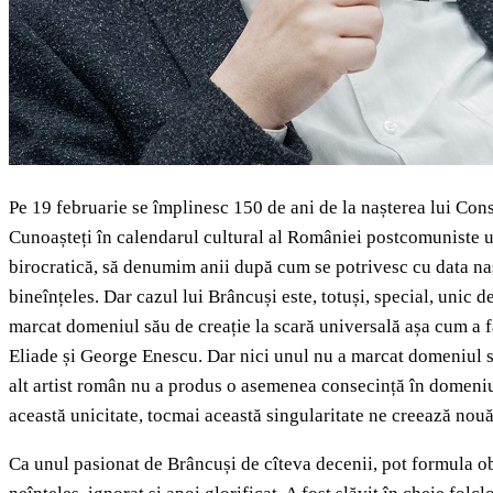
Pe 19 februarie se împlinesc 150 de ani de la nașterea lui Cons
Cunoașteți în calendarul cultural al României postcomuniste un
birocratică, să denumim anii după cum se potrivesc cu data naște
bineînțeles. Dar cazul lui Brâncuși este, totuși, special, unic d
marcat domeniul său de creație la scară universală așa cum a f
Eliade și George Enescu. Dar nici unul nu a marcat domeniul său
alt artist român nu a produs o asemenea consecință în domeniu
această unicitate, tocmai această singularitate ne creează nou
Ca unul pasionat de Brâncuși de cîteva decenii, pot formula obse