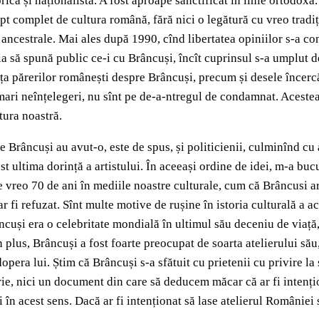
lorică și naționalistă. A fost aproape sanctificat în linie ortodoxă
rupt complet de cultura română, fără nici o legătură cu vreo tradiț
ncestrale. Mai ales după 1990, cînd libertatea opiniilor s-a conv
ia să spună public ce-i cu Brâncuși, încît cuprinsul s-a umplut de
a părerilor românești despre Brâncuși, precum și desele încercăr
ari neînțelegeri, nu sînt pe de-a-ntregul de condamnat. Acestea 
ltura noastră.
e Brâncuși au avut-o, este de spus, și politicienii, culminînd c
ost ultima dorință a artistului. În aceeași ordine de idei, m-a b
 vreo 70 de ani în mediile noastre culturale, cum că Brâncusi ar 
 fi refuzat. Sînt multe motive de rușine în istoria culturală a ac
cuși era o celebritate mondială în ultimul său deceniu de viață, 
 plus, Brâncuși a fost foarte preocupat de soarta atelierului său
opera lui. Știm că Brâncuși s-a sfătuit cu prietenii cu privire la 
ie, nici un document din care să deducem măcar că ar fi intențion
în acest sens. Dacă ar fi intenționat să lase atelierul României s