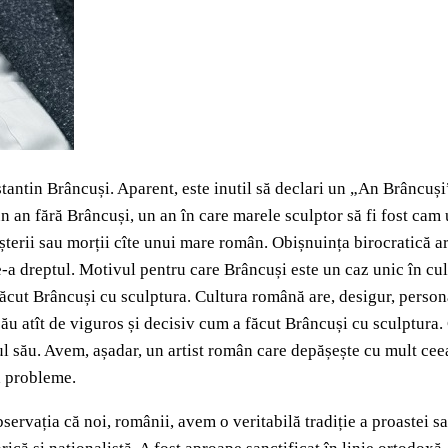
tantin Brâncuși. Aparent, este inutil să declari un „An Brâncuși”
 an fără Brâncuși, un an în care marele sculptor să fi fost cam 
rii sau morții cîte unui mare român. Obișnuința birocratică are e
e-a dreptul. Motivul pentru care Brâncuși este un caz unic în cult
ăcut Brâncuși cu sculptura. Cultura română are, desigur, person
 atît de viguros și decisiv cum a făcut Brâncuși cu sculptura. C
l său. Avem, așadar, un artist român care depășește cu mult ceea
ă probleme.
rvația că noi, românii, avem o veritabilă tradiție a proastei sal