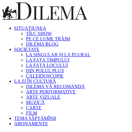
SITUAȚIUNEA
TÎLC SHOW
PE CE LUME TRĂIM
DILEMA BLOG
SOCIETATE
LA SINGULAR ȘI LA PLURAL
LA FAȚA TIMPULUI
LA FAȚA LOCULUI
DIN POLUL PLUS
CALEIDOSCOPIE
LA ZI ÎN CULTURĂ
DILEMA VĂ RECOMANDĂ
ARTE PERFORMATIVE
ARTE VIZUALE
MUZICĂ
CARTE
FILM
TEMA SĂPTĂMÎNII
ABONAMENTE