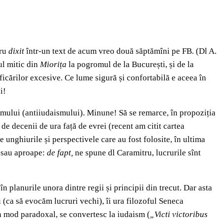
tru
dixit
într-un text de acum vreo două săptămîni pe FB. (Dl A.
ul mitic din
Miorița
la pogromul de la București, și de la
icărilor excesive. Ce lume sigură și confortabilă e aceea în
i!
ismului (antiiudaismului). Minune! Să se remarce, în propoziția
t de decenii de ura față de evrei (recent am citit cartea
unghiurile și perspectivele care au fost folosite, în ultima
e sau aproape:
de fapt,
ne spune dl Caramitru, lucrurile sînt
 în planurile unora dintre regii și principii din trecut. Dar asta
 (ca să evocăm lucruri vechi), îi ura filozoful Seneca
 în mod paradoxal, se convertesc la iudaism (
„Victi victoribus