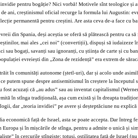
invidie pentru bogăție? Nici vorbă! Motivele sînt teologice și au
de ani, creștinismul oficial recurge la formula lui Augustin: evre
o lecție permanentă pentru creștini. Are asta ceva de-a face cu ba
reii din Spania, deși aceștia se oferă să plătească pentru ca să f
eștinilor, mai ales „cei noi” (convertiții), dispuși să iudaizeze
aci sau bogați, savanți sau ignoranți, cu știința de carte și cu 
opulației evreiești din „Zona de rezidență” era extrem de sărac
 trăit în comunități autonome (ștetl-uri), dar și acolo unde asi
ce putem spune despre antisemitismul în creștere la începutul s
 au fost acuzați că „au adus” sau au inventat capitalismul (Werner
ă în stînga tradițională, așa cum există și în dreapta tradițion
gii, dar „teoria invidiei” pe avere și deșteptăciune nu explică d
idia economică față de Israel, asta se poate accepta. Dar întreg
 Europa și în mișcările de stînga, pentru a admite o unică și sim
liste” în cercurile stîngiste; totuși, ostilitatea față de Israel (n