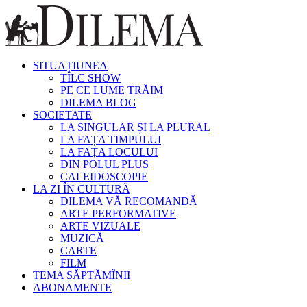
SITUAȚIUNEA
TÎLC SHOW
PE CE LUME TRĂIM
DILEMA BLOG
SOCIETATE
LA SINGULAR ȘI LA PLURAL
LA FAȚA TIMPULUI
LA FAȚA LOCULUI
DIN POLUL PLUS
CALEIDOSCOPIE
LA ZI ÎN CULTURĂ
DILEMA VĂ RECOMANDĂ
ARTE PERFORMATIVE
ARTE VIZUALE
MUZICĂ
CARTE
FILM
TEMA SĂPTĂMÎNII
ABONAMENTE