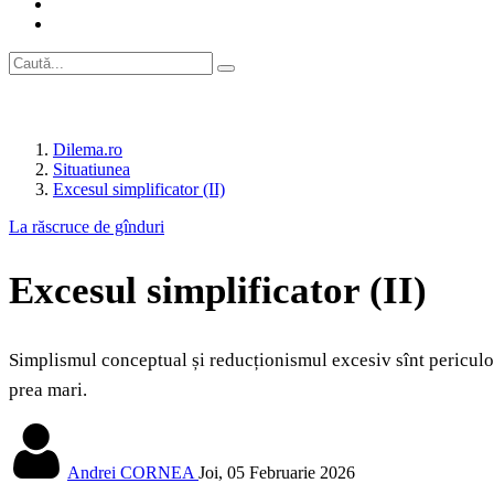
Dilema.ro
Situatiunea
Excesul simplificator (II)
La răscruce de gînduri
Excesul simplificator (II)
Simplismul conceptual și reducționismul excesiv sînt periculoase,
prea mari.
Andrei CORNEA
Joi, 05 Februarie 2026