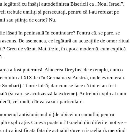
 legătură cu însăși autodefinirea Bisericii ca „Noul Israel”,
ii trebuie umiliți și persecutați, pentru că l-au refuzat pe
nii sau știința de carte? Nu.
ie lăsați în peninsulă în continuare? Pentru că, se pare, se
 în ascuns. De asemenea, ce legătură au acuzațiile de omor ritual
banii? Greu de văzut. Mai tîrziu, în epoca modernă, cum explică
ă.
milarea a fost puternică. Afacerea Dreyfus, de exemplu, cum o
ecolului al XIX-lea în Germania și Austria, unde evreii erau
 Sombart). Teorie falsă; dar cum se face că tot ei au fost
ală (și care se acutizează la extreme). Ar trebui explicat cum
ecît, cel mult, cîteva cazuri particulare.
 fenomenul antisionismului (de obicei un camuflaj pentru
plă explicație. Cineva poate urî Israelul din diferite motive –
u critica justificată față de actualul guvern israelian), mergînd