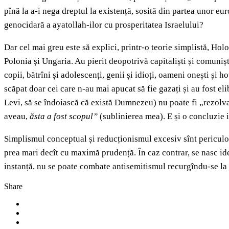
pînă la a-i nega dreptul la existență, sosită din partea unor eu
genocidară a ayatollah-ilor cu prosperitatea Israelului?
Dar cel mai greu este să explici, printr-o teorie simplistă, Hol
Polonia și Ungaria. Au pierit deopotrivă capitaliști și comuniști,
copii, bătrîni și adolescenți, genii și idioți, oameni onești și ho
scăpat doar cei care n-au mai apucat să fie gazați și au fost el
Levi, să se îndoiască că există Dumnezeu) nu poate fi „rezolvată”
aveau,
ăsta a fost scopul”
(sublinierea mea). E și o concluzie i
Simplismul conceptual și reducționismul excesiv sînt periculoase,
prea mari decît cu maximă prudență. În caz contrar, se nasc ideo
instanță, nu se poate combate antisemitismul recurgîndu-se la o 
Share