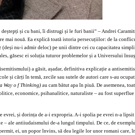
deștepți și cu bani, îi distrugi și le furi banii” – Andrei Carami
are mai nouă. Ea explică toată istoria persecuțiilor: de la conflic
deși nu-i admir deloc) pe unii dintre cei cu capacitatea simplif
les, găsesc ei soluția tuturor problemelor și a Universului însuș
semitismului) a găsit, așadar, definitiva explicație a antisemit
icole și cărți în temă, zecile sau sutele de autori care s-au ocupa
 a Way o f Thinking)
au cam bătut apa în piuă. De asemenea, toate 
olitice, economice, psihanalitice, naturaliste – au fost superflu
e evrei, și dorința de a-i expropria. A-i spolia pe evrei n-a lipsit
le – ale antiiudaismului de-a lungul timpului. De ce, de exemplu
i permit, ei, un popor învins, să dea legile lor unor romani care,