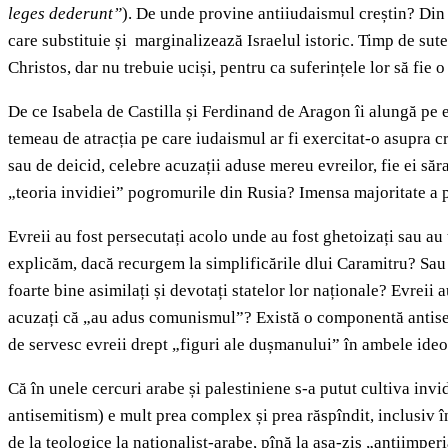
leges dederunt”
). De unde provine antiiudaismul creștin? Din 
care substituie și marginalizează Israelul istoric. Timp de sute 
Christos, dar nu trebuie uciși, pentru ca suferințele lor să fie 
De ce Isabela de Castilla și Ferdinand de Aragon îi alungă pe ev
temeau de atracția pe care iudaismul ar fi exercitat-o asupra cr
sau de deicid, celebre acuzații aduse mereu evreilor, fie ei săr
„teoria invidiei” pogromurile din Rusia? Imensa majoritate a p
Evreii au fost persecutați acolo unde au fost ghetoizați sau au
explicăm, dacă recurgem la simplificările dlui Caramitru? Sau 
foarte bine asimilați și devotați statelor lor naționale? Evreii
acuzați că „au adus comunismul”? Există o componentă antisemit
de servesc evreii drept „figuri ale dușmanului” în ambele ideolo
Că în unele cercuri arabe și palestiniene s-a putut cultiva inv
antisemitism) e mult prea complex și prea răspîndit, inclusiv în
de la teologice la naționalist-arabe, pînă la așa-zis „antiimperia