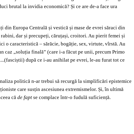
educi brutal la invidia economică? Și ce are de-a face ura
ați din Europa Centrală și vestică și mase de evrei săraci din
rabini, dar și precupeți, căruțași, croitori. Au pierit femei și
ici o caracteristică – sărăcie, bogăție, sex, virtute, vîrstă. Au
 un caz „soluția finală” (care i-a făcut pe unii, precum Primo
(fasciștii) după ce i-au anihilat pe evrei, le-au furat tot ce
analiza politică n-ar trebui să recurgă la simplificări epistemice
aționiste care susțin ascesiunea extremismelor. Și, în ultimă
 aceea că
de fapt
se complace într-o fudulă suficiență.