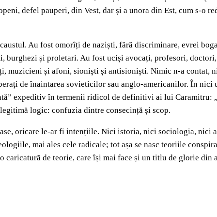
ropeni, defel pauperi, din Vest, dar și a unora din Est, cum s-o r
ocaustul. Au fost omorîți de naziști, fără discriminare, evrei bog
 burghezi și proletari. Au fost uciși avocați, profesori, doctori, 
ți, muzicieni și afoni, sioniști și antisioniști. Nimic n-a contat, n
iberați de înaintarea sovieticilor sau anglo-americanilor. În nici
 expeditiv în termenii ridicol de definitivi ai lui Caramitru: „...
legitimă logic: confuzia dintre consecință și scop.
 oricare le-ar fi intențiile. Nici istoria, nici sociologia, nici 
logiile, mai ales cele radicale; tot așa se nasc teoriile conspir
caricatură de teorie, care își mai face și un titlu de glorie din