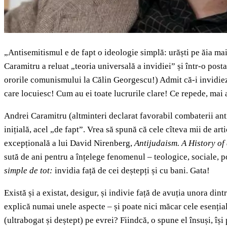
„Antisemitismul e de fapt o ideologie simplă: urăști pe ăia mai 
Caramitru a reluat „teoria universală a invidiei” și într-o post
ororile comunismului la Călin Georgescu!) Admit că-i invidiez (
care locuiesc! Cum au ei toate lucrurile clare! Ce repede, mai a
Andrei Caramitru (altminteri declarat favorabil combaterii anti
inițială, acel „de fapt”. Vrea să spună că cele cîteva mii de art
excepțională a lui David Nirenberg,
Antijudaism. A History of
sută de ani pentru a înțelege fenomenul – teologice, sociale, p
simple de tot:
invidia față de cei deștepți și cu bani. Gata!
Există și a existat, desigur, și indivie față de avuția unora dintr
explică numai unele aspecte – și poate nici măcar cele esenția
(ultrabogat și deștept) pe evrei? Fiindcă, o spune el însuși, îș